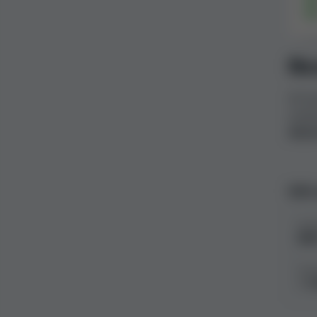
Re
Al mo
anal
dete
recen
client
Info
Abbia
sicur
Azie
eleva
BML
prel
potre
Intro
> 5
e sic
decid