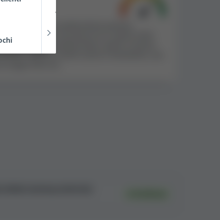
ino
utri
e altre qualità e caratteristiche possono
ermini e condizioni di ciascun casinò per
enzare l'Indice di sicurezza di un casinò: limiti
oro, troviamo clausole e regole che consideriamo
ochi
 vincite, limiti di prelievo bassi, giochi o licenze
la possibilità di giustificare un mancato
raffatte, supporto clienti scarso o inesistente, una
di negozi fisici ecc.
ovato regole ingiuste nei Termini e
sino
ento sui reclami dei giocatori, perché ci danno
 e sul modo in cui i casinò li risolvono
.
 considerazione tutti i reclami ricevuti al
a (Malta Gaming Authority)
Verificata
altri siti e canali.