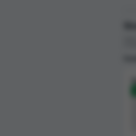
Ind
Si
Per c
Scopri
tant
è il p
condi
Para
Per l
condi
o ap
T
quest
In ba
Pr
An
onli
al
tenia
po
dei g
cl
numer
si