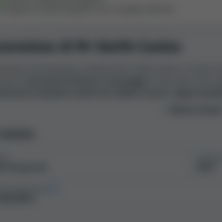
Ampia raccolta di giochi con croupier dal vivo
censione di Mr Smith Casino
mento di esaminare e valutare Mr Smith Casino, il nostro t
izzato
i suoi punti di forza e svantaggi
in base alla nostra
m
rminare se questo casinò sia valido e sicuro, oppure pot
sioni hanno esaminato attentamente la correttezza dei suoi T
Mostra di pi
i, i limiti, i reclami dei giocatori e altri importanti fattori.
 azienda
mo messo a punto l'Indice di sicurezza dei casinò, una rap
ezza e correttezza dei casinò online, in base a queste inform
nda
Fondazi
to è in genere correlato a una più alta probabilità di avere 
 Group Ltd.
2014
evare senza problemi.
Mr Smith Casino ha totalizzato un In
bbe essere considerato un'opzione favorevole, per la maggio
iti annuali stimati
.000.000 €
urezza. Continua a leggere la nostra recensione di Mr Smit
ere se fa al caso tuo.