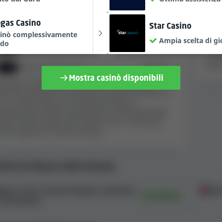
mini e condizioni di Mr Smith Cas
Ne
sinò correlati:
3
gas Casino
Star Casino
Anch
ecensire i casinò online,
esaminiamo approfonditamente i T
Star Casino IT
9.7
/10
inò complessivamente
influ
arne la correttezza
. Nei Termini e condizioni di molti di l
Ampia scelta di gi
ido
sulle
Betsson Casino IT
9.3
/10
ste o clamorosamente svantaggiose, perché danno al casinò 
cont
ento delle vincite in determinate situazioni.
rete 
Bingo.it Casino [
Chiuso
]
8.8
/10
Mostra casinò disponibili
n tutti i casinò operano in maniera individuale:
orso della nostra procedura di revisione, non abbiamo tr
lti fanno parte di un gruppo di casinò correlati tra
izioni di Mr Smith Casino
.
ro. Il nostro Indice di sicurezza prende in
nsiderazione anche questo dato. Consideriamo gli
troiti stimati relativi agli ultimi 4 anni, nonché gli
troiti degli altri casinò correlati.
clami degli utenti per Mr Smith Ca
stra metodologia di recensione dei casinò fa molto affidam
rità di rilascio delle licenze
tanti informazioni sui problemi riscontrati dai giocatori
o calcoliamo l'Indice di sicurezza di un casinò, prendiamo in
egno Unito (United Kingdom Gambling
Malt
Verificata
ro
Centro di risoluzione reclami
, oltre a quelli inviati tramite 
ommission)