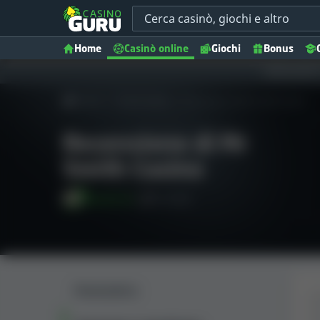
Home
Casinò online
Giochi
Bonus
Utilizzando i
Home
Casinò online
Recensione di Mr Smith Casino
Recensione di Mr
Smith Casino
Martin D.
01/2020
Panoramica