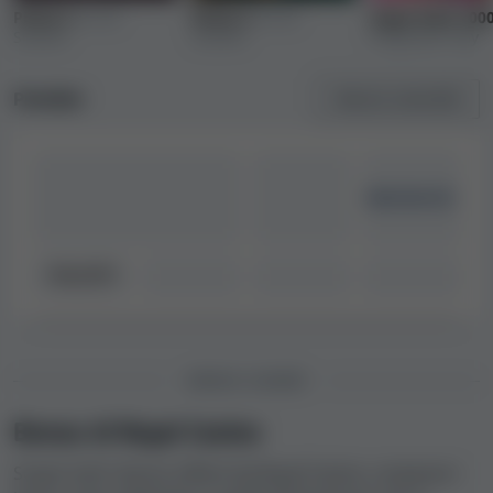
Pirots 3
di ELK
Pirots 2
di ELK
Sugar Rush 100
Dati aziendali e licenze di Royal Casino
Studios
Studios
Pragmatic Play
Royal Casino è di proprietà di
RoyalCasino.com Ltd
ed
ha degli introiti annuali stimati superiori a $20,000,000.
Provider
Mostra tutto
(38)
In base alla nostra classificazione, si tratta di un grande
casinò online.
Royal Casino ha una licenza rilasciata da
Spillemyndigheden
Royal Casino
.
Nota:
Royal Casino è associato a casinò fisici
o agenzie di scommesse. Basandoci solo sul
suo sito, questo casinò online avrebbe un
Indice di sicurezza inferiore a quello che gli
BONUS CASINÒ
abbiamo attribuito. Tuttavia, per via della
disponibilità di sedi di gioco fisiche, con la
Bonus di Royal Casino
credibilità che conferiscono al casinò online, il
suo Indice di sicurezza è stato leggermente
Scopri tutti i bonus offerti da Royal Casino, compresi i