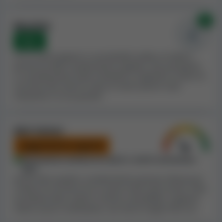
pari a 9.8
. Per questo è un'ottima scelta per la maggior
parte dei giocatori che cercano un casinò online che
0x
Blacklist
crei un ambiente di gioco sicuro per i propri clienti.
None
Se un casinò appare in una blacklist valida, di solito è
Nota:
per quanto ne sappiamo, Royal Casino
perché ha delle caratteristiche negative. Noi prendiamo
è associato a 1 altro casinò online. Dato il
in considerazione tutte le blacklist e regoliamo l'Indice di
collegamento tra questi casinò, abbiamo
sicurezza del casinò in base al nostro parere sulla
situazione e la sua gravità.
incluso le caratteristiche dei casinò correlati
nel calcolo dell'Indice di sicurezza di Royal
Casino.
Altri fattori
Leggermente negativi
Termini e condizioni di Royal Casino
Reputazione aiutata da casinò o centri scommessa
fisici
Per recensire i casinò online,
leggiamo attentamente i
Anche altre qualità e caratteristiche possono influenzare
Termini e condizioni di ciascun casinò e ne
l'Indice di sicurezza di un casinò: limiti sulle vincite, limiti
di prelievo bassi, giochi o licenze contraffatte, supporto
valutiamo la correttezza
. Nei Termini e condizioni di
clienti scarso o inesistente, una rete di negozi fisici ecc.
molti di loro, troviamo clausole e regole che