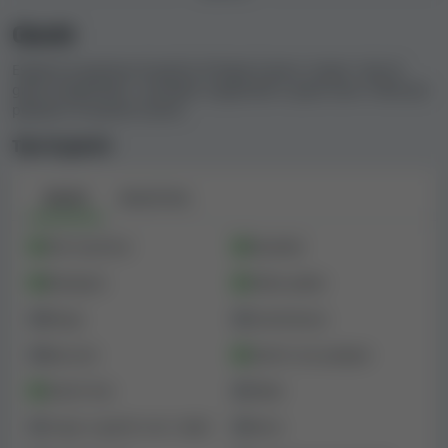
Non abbiamo trovato
alcun reclamo significativo
su
Giochi
questo casinò.
Esplora la gamma di giochi di Royal Casino. Scopri i tipi di
giochi disponibili, i provider supportati e quali sono i titoli più
Feedback degli utenti e recensioni per
popolari di questo casinò.
Royal Casino
Tipi di giochi
Su Casino Guru,
gli utenti hanno l'opportunità di
valutare e recensire i casinò online
per poter
Giochi
Giochi live
condividere le loro opinioni, feedback ed esperienze. In
base a questi dati generiamo un punteggio sulla
Slot machine
Roulette
soddisfazione degli utenti, che va da Terribile a
Blackjack
Video poker
Eccellente.
Bingo
Scommesse
Finora, abbiamo ricevuto solo
4 recensioni dei
Baccarà
Giochi con jackpot
giocatori
per Royal Casino: ecco perché questo casinò
non ha ancora un punteggio sulla soddisfazione degli
Giochi live
Poker
utenti. Il punteggio viene calcolato solo quando un
Craps e giochi con i dadi
Keno
casinò ha totalizzato almeno 5 recensioni. Puoi