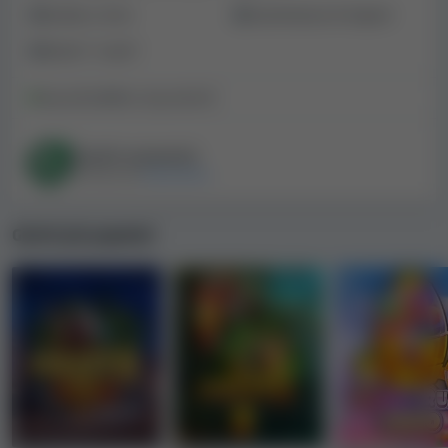
accedere alle recensioni del casinò inviate dagli utenti
Gratta e vinci
Scommesse di eSport
alla sezione
Recensioni degli utenti
di questa pagina.
Giochi “crash“
Nota:
dato che non è raro che i giocatori
Disponibile:
6
Non disponibile:
9
delusi lascino diverse recensioni negative per
danneggiare la reputazione di un casinò, né
Giochi autentici
che alcuni casinò pubblichino recensioni false
Verificato da
Gamecheck
per aumentare il loro punteggio relativo al
feedback degli utenti, ricorda che le
recensioni degli utenti potrebbero non
Giochi più popolari
rispecchiare fedelmente la qualità del casinò.
Ci impegniamo a filtrarle e a calcolare un
punteggio accurato relativo al feedback degli
utenti; tuttavia, per questi motivi, non
prendiamo in considerazione il feedback degli
utenti nel calcolo del nostro Indice di
sicurezza.