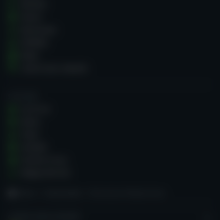
Reclami
Forum
Recensioni
ZOOMin
News
Casino Guru Awards
SU DI NOI
Su di noi
Storia
Team
Contatti
Termini d'uso
Mappa del sito
Home
Casinò online
Recensione di Royal Casino
CASINO GURU ACADEMY