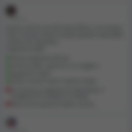
• 1 ANNO FA
Questo casinò è uno dei miei preferiti, e lo è sempre
stato. Il servizio clienti è sempre gentile e disponibile,
e veloce nel rispondere.
Pagamenti rapidi.
Facile navigazione del sito.
molti provider e giochi tra cui scegliere.
pagamenti rapidi.
Ottimo servizio clienti, risposta rapida.
Se ti manca un deposito di criptovalute, ti
preghiamo di contattarci in tempo.
Meno bonus gratuiti rispetto a prima.
• 1 ANNO FA