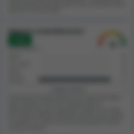
alle sue dimensioni, questo casinò ha una
quantità
introiti stimati relativi agli ultimi 4 anni, nonché gli introiti
molto bassa di vincite oggetto di dispute nei reclami
degli altri casinò correlati.
inviati dai giocatori
(o non ha ricevuto alcun reclamo).
Quando valutiamo un casinò, prendiamo in
considerazione il numero di reclami in relazione alle
Rapporto reclami/dimensioni
dimensioni, dato che i casinò più grandi ricevono in
Ottimo
genere più reclami, poiché hanno un numero di utenti
Reclami totali:
1
maggiore.
Aperti
0
Per quanto ne sappiamo, Royal Casino non è su alcuna
Non risolti
0
blacklist rilevante. La presenza di un casinò in varie
Risolti
0
blacklist, come la nostra
blacklist di Casino Guru
, è un
Rifiutati
1
potenziale indice di comportamenti scorretti nei
Esplora reclami
confronti dei clienti. Raccomandiamo ai giocatori di
La presenza di reclami significa che il casinò non tratta
prendere in considerazione quste informazioni, al
bene i giocatori o che non si comporta bene in
momento di scegliere un casinò in cui giocare.
determinate situazioni. Valutiamo il numero e la serietà
dei reclami in relazioni alle dimensioni del casinò, poiché
Complessivamente, in combinazione con altri fattori
è naturale che i casinò che hanno più giocatori avranno
che entrano in gioco nella nostra recensione, Royal
anche più reclami.
Casino ha ottenuto un
Indice di sicurezza Molto alto,