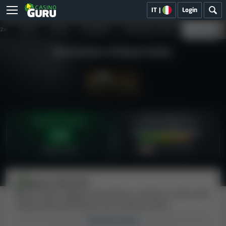
IT
|
Login
ZZA
GIOCHI
BONUS
PAGAMENTI
ASSISTENZA CLIENTI
RECENSIONI
Recensione di Royal Casino
Indice di sicurezza
Feedback degli utenti
Dati insufficienti
9.8
4 recensioni
Molto alto
Endri K.
03/2026
Royal Casino: leggi la recensione, i reclami e molto altro.
Scopri perché pensiamo sia un'ottima scelta.
Sito del casinò