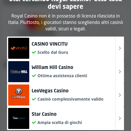
nella tabella.
Metodi di pagamento
devi sapere
Limiti di prelievo
Limiti di vincita
Royal Casino non è in possesso di licenza rilasciata in
Italia. Piuttosto, i giocatori stanno scegliendo altri casinò
DKK 50.000 al giorno
Nessun limite di vincita
validi, sicuri e legali.
Nota:
è probabile che non tutti i metodi di
CASINO VINCITU
pagamento elencati sopra siano disponibili
Scelto dal Guru
sia per i depositi che per i prelievi. Inoltre,
alcune opzioni di pagamento potrebbero
Limiti sulle transazioni
William Hill Casino
essere disponibili solo in alcuni Paesi.
Ottima assistenza clienti
Limiti di prelievo
Assistenza clienti e lingue disponibili
LeoVegas Casino
50.000 kr.
al giorno
Casinò complessivamente valido
Le nostre recensioni esperte di casinò si basano sui vari
Limiti di vincita
dati che raccogliamo su ciascun casinò, comprese le
Star Casino
informazioni sulle lingue supportate e sull'assistenza
Ampia scelta di giochi
clienti. Nella tabella qui sotto, trovi una panoramica
Sconosciuto
delle opzioni offerte a Royal Casino relativamente alle