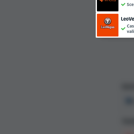
Sce
LeoVe
Cas
Ter
val
Esam
deter
riten
per e
Nel c
Auto
riten
C
Term