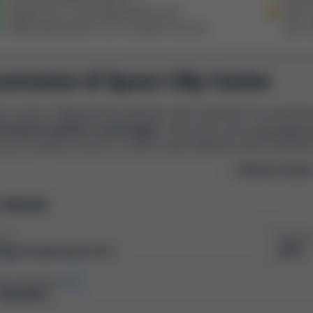
Supporto in chat disponibile 24/7
Non t
Disponibili giochi con croupier da vivo
per t
censione di Space Lilly Casino
stro team indipendente dedicato alle recensioni ha esamina
tandone qualità e svantaggi
in base alla nostra
procedura 
ezza di questo casinò, il nostro team dedicato alle recensi
ttezza dei suoi Termini e condizioni, le licenze, i reclami dei gio
Mostra di pi
ti rilevanti, al fine di determinare
dove su posiziona nello 
enziale truffa"
.
 azienda
se ai dati raccolti, abbiamo determinato l'Indice di sicurezz
nda
Fondazi
ò online per indicare il loro livello di sicurezza e correttezz
age Corporation N.V.
2016
le probabilità di giocare e vedersi pagate le proprie vinci
 totalizzato un Indice di sicurezza superiore alla media, 
iti annuali stimati
.000.000 €
lcune persone, tieni presente che ci sono casinò meglio posi