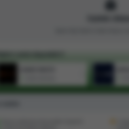
Casinò chiu
Space Lilly Casino è stato chiuso e no
gliori casinò disponibili IT
CASINO VINCITU
Willi
Scelto dal Guru
Ott
e contro
Buona selezione di provider di giochi
L'imp
Limite di prelievo elevato
bonif