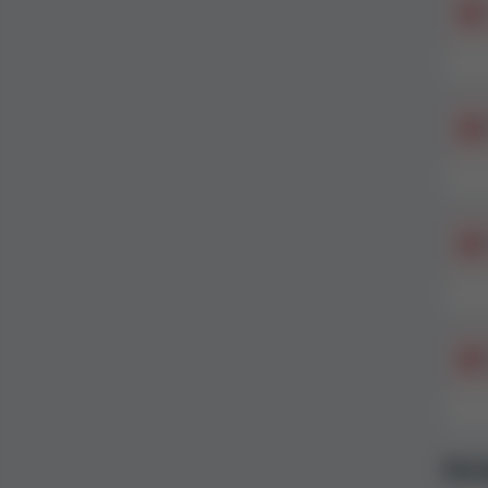
Rec
Nel n
forn
risol
recla
Al m
recla
penal
punti
Fee
Casi
Recl
condi