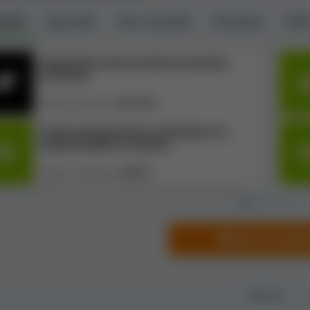
essivo sul feedback degli utenti, che va da Terribile a Eccel
ti
(9)
Aperti
(0)
Non risolti
(0)
Risolti
(3)
Rifi
a, abbiamo ricevuto solo
3 recensioni dei giocatori
per Spa
cora un punteggio sulla soddisfazione degli utenti. Il punt
Il giocatore non ha ancora incassato
le vincite.
izzato almeno 5 recensioni. Le recensioni sono disponibili a
a.
A$1.200
Importo contestato:
Il ritiro del giocatore è ritardato e la
comunicazione è carente.
Nota:
tieni a mente che le recensioni degli utenti potre
qualità del casinò. Alcune recensioni potrebbero essere f
4.000 €
Importo contestato:
punteggio complessivo sul feedback degli utenti. Altre
giocatori insoddisfatti che inviano diverse recensioni 
casinò. Sebbene ci impegniamo al massimo per esclud
feedback degli utenti imparziale, evitiamo di incorporar
Invia un recla
di sicurezza per via di questi fattori.
GIOCHI