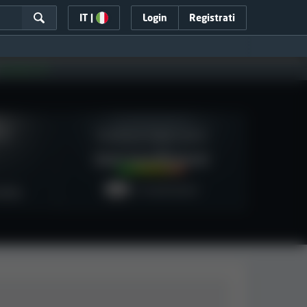
IT
|
Login
Registrati
Accetto
za
Feedback degli utenti
Dati insufficienti
3 recensioni
edia
Non
accetta