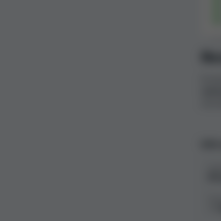
Re
Il no
valu
sicur
corre
aspet
"pot
Info
In ba
Azie
casin
Mir
sono 
abbia
Intro
< 1
per a