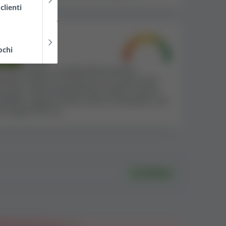
clienti
ri fattori
sino
ochi
utri
e altre qualità e caratteristiche possono
mo con grande attenzione al dettaglio e
enzare l'Indice di sicurezza di un casinò: limiti
zioni di numerosi casinò troviamo regole che
 vincite, limiti di prelievo bassi, giochi o licenze
tori, poiché vengono spesso usate dai casinò
raffatte, supporto clienti scarso o inesistente, una
di negozi fisici ecc.
cune regole o clausole discutibili. Per questo,
ano in qualche modo ingiusti
.
Verificata
mo raccolto dopo aver esaminato i T&C.