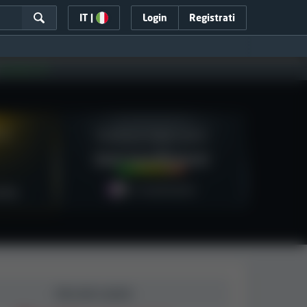
IT
|
Login
Registrati
Accetto
za
Feedback degli utenti
Dati insufficienti
2 recensioni
edia
Sito del casinò