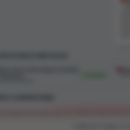
So
orso della nostra procedura di revisione, abbiamo trovato al
ro
iamo che i Termini e condizioni di Spinland Casino siano
Anch
influ
sulle
cont
Nota:
da' un'occhiata
qui
alle informazioni che abbia
rete 
rità di rilascio delle licenze
lami dei giocatori relativi a Spin
egno Unito (United Kingdom Gambling
Malt
Verificata
MGA/
ommission)
ostro metodo di recensione dei casinò, poniamo particolare 
52894-R-329546-004
iscono
informazioni importanti sui problemi affrontati dai
verli
. Quando esaminiamo la sicurezza e la correttezza di un
ini e condizioni iniqui
mi inviati tramite il nostro
Centro risoluzione reclami
, insie
Il proseguimento del gioco dopo aver valutato in modo errato le 
omento abbiamo
2 reclami riguardanti direttamente que
mi relativi ad altri casinò collegati
. A causa di questi rec
Leggi tutta la regola e la no