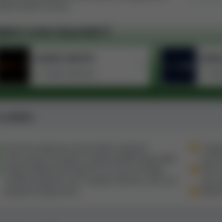
esto casinò è sicuro.
gliori casinò disponibili IT
CASINO VINCITU
Willi
Scelto dal Guru
Ott
e contro
Enorme selezione di provider di giochi
I dep
Varie opzioni di gioco responsabile disponibili
poss
Ampia selezione di giochi, tra cui un'ampia
Non t
varietà di giochi con croupier dal vivo, slot con
per t
jackpot progressivo
Molti