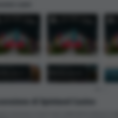
enshot casinò
censione di Spinland Casino
esta recensione, il nostro team indipendente dedicato ha
e