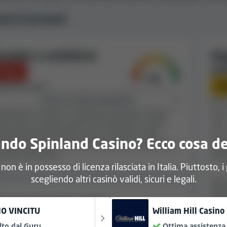
ò, reclami dei giocatori, introiti stimati, blacklist e così via.
metri principali
mo attentamente esaminato e analizzato i Termini e condiz
sione di Spinland Casino. Abbiamo trovato alcune regole o 
ermini e condizioni
Ra
siano ingiusti
. Regole ingiuste o svantaggiose potrebbero e
derando la gravità delle informazioni che abbiamo raccolto 
re
Iniqui
ò, ti consigliamo di cercare un casinò che abbia T&C miglio
Me
oblemi trovati:
Mostra analisi dettagliata
Recl
land Casino è un
casinò online molto grande
, in base alle
Aper
rto alle sue dimensioni, i
alizziamo i termini e condizioni di ciascun casinò
reclami ricevuti mostrano un va
la ricerca di regole inique che potrebbero essere
che i casinò più grandi ricevono in genere più reclami, per
Non r
tenzialmente utilizzate contro i giocatori. Ogni
derazione sia le dimensioni del casinò che il feedback degli 
ando Spinland Casino? Ecco cosa d
Risol
ausola considerata scorretta risulterà in un Indice di
Rifiu
curezza più basso.
uanto ne sappiamo, Spinland Casino non è su alcuna blacklis
on è in possesso di licenza rilasciata in Italia. Piuttosto, 
list, come la nostra
blacklist Casino Guru
, può darsi che no
scegliendo altri casinò validi, sicuri e legali.
La p
i clienti. Quando si sceglie un casinò online in cui giocar
trat
leggera.
imensioni del casinò
dete
O VINCITU
William Hill Casino
seri
Casinò medio
derati tutti i fattori nella nostra recensione, Spinland Casi
casi
lto dal Guru
Ottima assistenza 