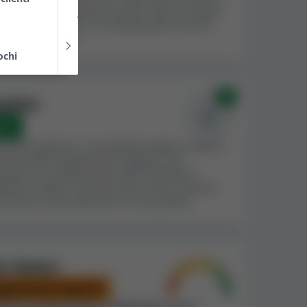
atori avranno anche più reclami. Oltre ai reclami
 di un casinò online che metta al primo posto la
ttim abbiamo preso in considerazione anche
2
n è un'opzione valida.
mi da altre fonti.
ochi
to ad altri 26 casinò. Dato il
0x
teristiche dei casinò correlati nel calcolo
cklist
ne
n casinò appare in una blacklist valida, di solito è
hé ha delle caratteristiche negative. Noi
diamo in considerazione tutte le blacklist e
no
liamo l'Indice di sicurezza del casinò in base al
ro parere sulla situazione e la sua gravità.
mo con grande attenzione al dettaglio e
zioni di numerosi casinò troviamo regole che
tori, poiché vengono spesso usate dai casinò
ri fattori
ggermente negativi