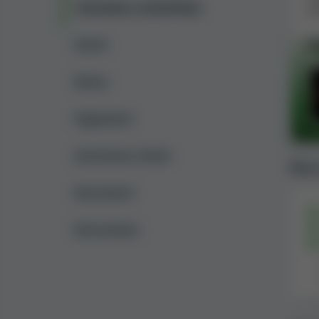
Sicurezza e correttezza
qu
Giochi
Mi
Bonus
Pagamenti
Assistenza clienti
Pro 
Recensioni
Discussione