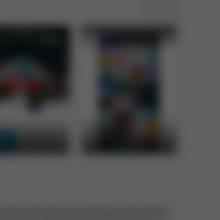
saminato attentamente i punti di forza e le