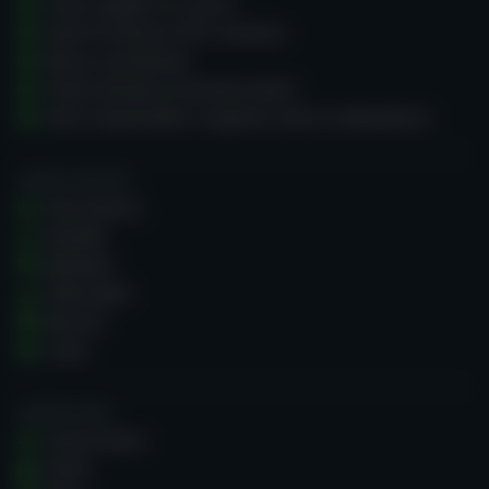
Come scegliere un casinò
Giochi di fortuna: RTP e varianza
Bonus e promozioni
Codice del gioco d’azzardo onesto
Gioco responsabile e supporto contro la dipendenza
GUIDE AI GIOCHI
Slot machine
Roulette
Blackjack
Video poker
Baccarà
Craps
CASINO GURU
Casinò online
Giochi