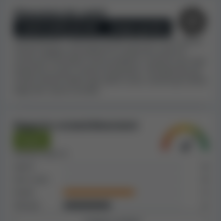
che non ci piacciono ma,
nel complesso, riteniamo che
Dimensioni del casinò
i T&C siano abbastanza equi
. Una regola ingiusta o
Casinò medio-piccolo
Gruppo grande
svantaggiosa potrebbe essere usata per negare gli
Generalmente i casinò più grandi sono più sicuri, poiché
incassi ai giocatori ma, per questo casinò, abbiamo
introiti maggiori permettono di rimborsare anche le
riscontrato solo problemi poco rilevanti.
vincite più consistenti senza problemi, e poiché sono stati
testati da un gran numero di giocatori. Consideriamo gli
In base alle nostre stime e ai dati effettivi che abbiamo
introiti stimati relativi agli ultimi 4 anni, nonché gli introiti
raccolto, Supernova Casino sembra essere un
grande
degli altri casinò correlati.
casinò online
. In rapporto alle sue dimensioni, ha
una
bassa quantità di vincite trattenute nei reclami
inviati dai giocatori
Prendiamo in considerazione la
Rapporto reclami/dimensioni
correlazione tra dimensioni del casinò e reclami dei
Buono
giocatori in relazione, poiché i casinò più grandi
Reclami totali:
5
tendono a ricevere più reclami, per via del maggior
Aperti
0
numero di giocatori.
Non risolti
0
Non abbiamo trovato Supernova Casino in alcuna
Risolti
3
blacklist di casinò degna di nota. La presenza di un
Rifiutati
2
casinò in una blacklist, come la nostra
blacklist di