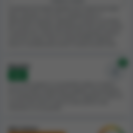
Esplora reclami
Casino Guru
, può indicare che i giocatori non vengono
La presenza di reclami significa che il casinò non tratta
trattati bene. Raccomandiamo ai giocatori di prendere
bene i giocatori o che non si comporta bene in
in considerazione quste liste al momento di scegliere
determinate situazioni. Valutiamo il numero e la serietà
un casinò in cui giocare.
dei reclami in relazioni alle dimensioni del casinò, poiché
è naturale che i casinò che hanno più giocatori avranno
Complessivamente, considerando anche altri fattori che
anche più reclami. Oltre ai reclami direttim abbiamo
contribuiscono alla nostra valutazione, Supernova
preso in considerazione anche
1
reclami da altre fonti.
Casino ha conseguito un
Indice di sicurezza di 8.1, che
è classificato come Alto
. Consideriamo questo casinò
0x
un'opzione raccomandabile per i giocatori in cerca di
Blacklist
un casinò online che crei un ambiente di giustizia per i
None
propri clienti.
Se un casinò appare in una blacklist valida, di solito è
perché ha delle caratteristiche negative. Noi prendiamo
Nota:
ci risulta che Supernova Casino sia
in considerazione tutte le blacklist e regoliamo l'Indice di
sicurezza del casinò in base al nostro parere sulla
collegato ad altri 9 casinò online. Dato che
situazione e la sua gravità.
siamo al corrente della correlazione tra questi
casinò. abbiamo tenuto in considerazione le
caratteristiche del casinò collegato nel nostro
Altri fattori
calcolo dell'Indice di sicurezza di Supernova