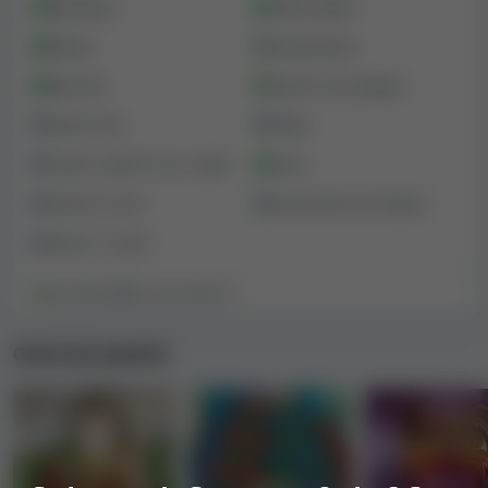
Blackjack
Video poker
relativo al Feedback degli utenti Buono. Per saperne di
Bingo
Scommesse
più, leggi le recensioni alla sezione dedicata alle
'
recensioni degli utenti
' di questa pagina.
Baccarà
Giochi con jackpot
Giochi live
Poker
Nota:
le recensioni degli utenti potrebbero
non rispecchiare fedelmente la qualità del
Craps e giochi con i dadi
Keno
casinò. Alcuni casinò potrebbero inviare
Gratta e vinci
Scommesse di eSport
recensioni false per migliorare il loro
punteggio sul feedback degli utenti; inoltre,
Giochi “crash“
possono esserci giocatori insoddisfatti che
inviano diverse recensioni negative per
Disponibile:
8
Non disponibile:
7
abbassare il punteggio del casinò. Facciamo
del nostro meglio per filtrarle e calcolare un
Giochi più popolari
punteggio accurato relativo al feedback degli
utenti. Nonostante ciò, non includiamo il
feedback degli utenti nel calcolo del nostro
Indice di sicurezza.