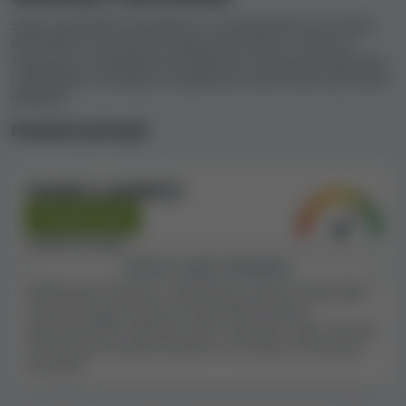
maggior parte dei giocatori. Leggi anche le nostre
Scopri quali fattori prendiamo in considerazione nel calcolo
recensioni su Supernova Casino per saperne di più su
dell'Indice di sicurezza di Supernova Casino. L'Indice di
questo casinò. In questo modo potrai prendere una
sicurezza è il parametro principale che usiamo per esprimere
decisione informata nel capire se fa per te.
l'affidabilità, correttezza e qualità dei casinò online del nostro
database.
Indice di sicurezza: correttezza e
Parametri principali
sicurezza di Supernova Casino
Per calcolare l'Indice di sicurezza di un casinò, usiamo
Termini e condizioni
una formula complessa che tiene in considerazione
Perlopiù equi
una moltitudine di informazioni
che abbiamo
Problemi trovati:
raccolto e valutato nel corso del nostro processo di
Mostra analisi dettagliata
valutazione. Per esempio: termini e condizioni del
Analizziamo i termini e condizioni di ciascun casinò alla
casinò, reclami dei giocatori, introiti stimati, blacklist e
ricerca di regole inique che potrebbero essere
altro ancora.
potenzialmente utilizzate contro i giocatori. Ogni clausola
considerata scorretta risulterà in un Indice di sicurezza
Esaminando Supernova Casino, abbiamo letto e
più basso.
analizzato approfonditamente i suoi Termini e
condizioni. Abbiamo trovato alcune regole o clausole