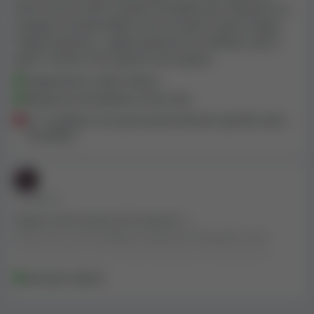
Immagina solo se depositassi il mio normale importo
entro 24 ore. Mi è costato 50 dollari per ottenere un
Slot e altri giochi di Vegas Crest Casino
del bankroll in migliaia. Probabilmente, il mio sesto
assegno tramite fedex ma è arrivato 2 giorni dopo
senso mi ha detto di testare il sito con una piccola
l'approvazione. L'approvazione ha richiesto solo 2
Su Vegas Crest Casino, è possibile trovare
questi tipi di
somma per vedere se il sito è una truffa, testare il sito
giorni. Anche i loro giochi sono giusti.
giochi
: Slot machine, Roulette, Blackjack, Video poker,
e prelevare i soldi.
Pagamento molto veloce
Bingo, Baccarà, Giochi con jackpot, Giochi live, Craps e
Risposta immediata in live chat
giochi con i dadi, Keno, Gratta e vinci, Altri giochi di
Il peggior casinò di sempre e mai più dovreste vivere
carte, Altri giochi, Giochi "crash", Live show, Baccarat
Il 1° prelievo non può essere bitcoin quindi costa
questa esperienza infernale!
live, Bingo live, Blackjack live, Giochi con i dadi live, Altri
50 dollari.
giochi live, Poker live, Roulette live.
Sono disponibili i giochi di
25 game provider
. Ecco
quali: Betsoft Gaming, Rival, Evoplay, SA Gaming,
• 4 ANNI FA
BGaming, MrSlotty, Nucleus Gaming, FunTa Gaming,
Vegas Crest Casino è il numero 1..
Mancala Gaming, Spadegaming, Superlotto Games,
Cosa non va? Eccellente selezione di giochi. Una
GrazGame, Thunderspin, Vibra Gaming, plexasoft,
varietà di tutti i tipi di slot vecchie ma classiche e
Dragon Gaming, Playbro, Funky Games, Mascot
sempre nuove da provare! Ci sono anche croupier dal
Servizio Clienti
Gaming, Onlyplay, EURASIAN (EA) Gaming, 18Peaches,
vivo se hai voglia di qualcosa di diverso. Ci sono
Zeus Play, Orbital Gaming, Ka Gaming.
sempre tornei e concorsi, per non parlare del Bingo!