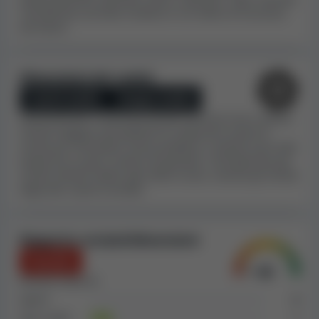
e condizioni di Vegas Crest Casino come parte della
considerata scorretta risulterà in un Indice di sicurezza
nostra recensione di Vegas Crest Casino. Abbiamo
più basso.
trovato alcune regole o clausole che non ci piacciono e,
nel complesso,
riteniamo che i T&C siano ingiusti
.
Regole ingiuste o svantaggiose possono
Dimensioni del casinò
potenzialmente essere usate contro i giocatori per
Casinò medio
Gruppo medio
giustificare una mancata corresponsione delle vincite.
Generalmente i casinò più grandi sono più sicuri, poiché
In base ai risultati delle nostre ricerche, ti consigliamo
introiti maggiori permettono di rimborsare anche le
di cercare un casinò con T&C migliori o, almeno, di
vincite più consistenti senza problemi, e poiché sono stati
procedere con cautela, se proprio vuoi giocare qui.
testati da un gran numero di giocatori. Consideriamo gli
introiti stimati relativi agli ultimi 4 anni, nonché gli introiti
In base alle nostre stime e dati raccolti, Vegas Crest
degli altri casinò correlati.
Casino è un
casinò online di medie dimensioni
. In
rapporto alle sue dimensioni, ha
una quantità molto
alta di vincite trattenute nei reclami inviati dai
Rapporto reclami/dimensioni
giocatori
Dato che i casinò più grandi ricevono in
Pessimo
genere più reclami, per via del maggior numero di
Reclami totali:
8
giocatori, teniamo in considerazione sia le dimensioni
Aperti
0
del casinò che il feedback degli utenti.
Non risolti
1