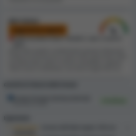
questi casinò, per il calcolo dell'Indice di
sicurezza di Vegas Crest Casino abbiamo
tenuto in considerazione anche le
Altri fattori
caratteristiche dei casinò collegati. Di
Leggermente negativi
conseguenza, l'Indice di sicurezza è più basso
rispetto a quello che avrebbe avuto questo
Soglia di prelievo bassa: 100.000 $ / spin o round di
gioco
casinò senza i casinò collegati.
Anche altre qualità e caratteristiche possono influenzare
l'Indice di sicurezza di un casinò: limiti sulle vincite, limiti
di prelievo bassi, giochi o licenze contraffatte, supporto
Termini e condizioni di Vegas Crest
clienti scarso o inesistente, una rete di negozi fisici ecc.
Casino
Autorità di rilascio delle licenze
Esaminiamo i Termini e condizioni di ogni casinò che
valutiamo con grande attenzione al dettaglio e
Curaçao (Curaçao Gaming Authority)
Verificata
determiniamo il loro livello di correttezza.
Nei
OGL/2024/197/0481
Termini e condizioni di numerosi casinò troviamo
regole che riteniamo poco corrette o palesemente
Importante
svantaggiose per i giocatori, poiché vengono spesso
Importante:
Accesso dall'Italia negato, VPN non
usate dai casinò per evitare di corrispondere le vincite.
consentita