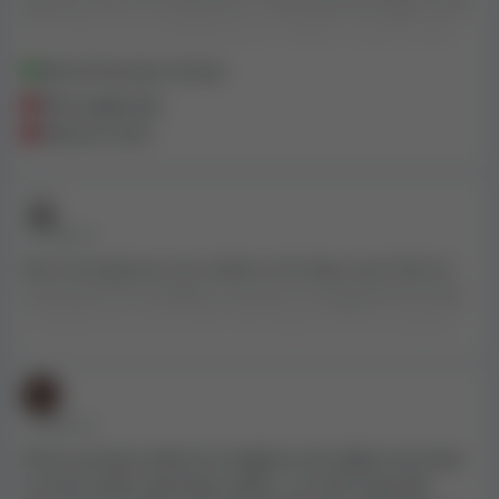
sperino che io lo invertisca. Triste perché Vegas Crest
qui sotto.
una volta era probabilmente il miglior casinò online
per i giocatori statunitensi. Avevano ottimi bonus,
Mix di fornitori di slot.
Lingua
Sito web
Assistenza clienti
Live chat
giochi (Endorphina) e, cosa più importante, pagavano
Non paghi più
secondo i loro termini e condizioni (48 ore). Ora non
Inglese
Nessun ritiro
sembrano essere migliori del famigerato Virtual
Casino Group. Forse sono stati comprati da loro
Portoghese
Contattare l'assistenza clienti del casinò fa parte della
• 3 ANNI FA
nostra procedura di valutazione, perché cerchiamo di
Non immaginavo né credevo che dopo aver letto le
capire se i giocatori hanno accesso a un servizio di
recensioni mi sarebbe successo un pagamento lento
qualità. Riteniamo l'assistenza clienti un elemento
o spettacoli circensi KYC. Ma Vegas Crest ha pagato
importante, poiché può essere estremamente d'aiuto
lentamente un'esperienza assolutamente orrenda
in caso di problemi con la registrazione, con il conto,
per un prelievo di $ 110. Dopo due settimane, ho
con i prelievi o qualsiasi altra difficoltà con Vegas Crest
fornito tutta la documentazione richiesta e richiesto e
Casino. In base ai nostri test e alle informazioni che
• 3 ANNI FA
inviato i pagamenti, eppure non hanno rilasciato il
abbiamo raccolto, Vegas Crest Casino ha una
buon
mio pagamento. OMG - mi stanno rubando i soldi!
Il loro servizio clienti è il migliore che abbia mai visto.
assistenza clienti
.
La chat online riprende subito. L'e-mail risponde