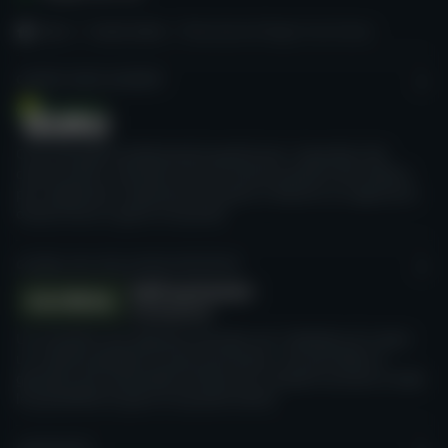
Home
Casinò online
Recensione di Vegas Crest Casino
CASINO GURU ACADEMY
Corsi formativi professionali gratuiti per i lavoratori dei
casinò online, orientati verso le buone pratiche del settore,
per migliorare l'esperienza di gioco e favorire un approccio
onesto verso il gioco d'azzardo.
GLOBAL SELF-EXCLUSION INITIATIVE
Un'iniziativa che abbiamo lanciato con l'obiettivo di creare
un sistema globale di auto-esclusione, che permetta ai
giocatori più vulnerabili di bloccare il proprio accesso a tutte
le possibilità di gioco d'azzardo online.