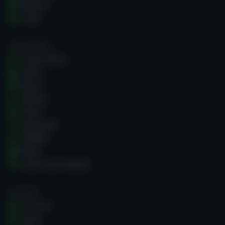
Baccarà
su Zodiacu Casino, alla gestione del conto di gioco, alla
Craps
procedura di prelievo ecc. A giudicare dalle risposte che
abbiamo ricevuto, riteniamo che l'assistenza clienti di
Zodiacu Casino sia
buona
.
CASINO GURU
Casinò online
Giochi
Slot e altri giochi di Zodiacu Casino
Bonus
Zodiacu Casino ha questi
tipi di giochi da casinò in
Reclami
offerta
: Slot machine, Blackjack, Video poker, Bingo,
Forum
Craps e giochi con i dadi, Keno, Gratta e vinci, Altri
Recensioni
giochi.
ZOOMin
News
Sono disponibili giochi di
12 provider di giochi da
casinò
Casino Guru Awards
. Ecco quali: NetEnt, Nolimit City, Apricot
(Microgaming), Pragmatic Play, Quickspin, Yggdrasil
Gaming, Betsoft Gaming, Playson, Endorphina, Wazdan,
SU DI NOI
Habanero, MrSlotty.
Su di noi
Storia