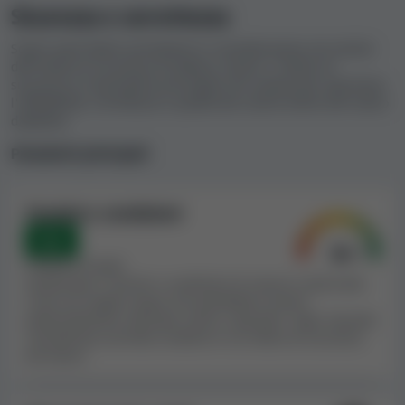
sicurezza. Leggi anche le nostre recensioni su Zodiacu
Sicurezza e correttezza
Casino per saperne di più su questo casinò. In questo
Scopri quali fattori prendiamo in considerazione nel calcolo
modo potrai prendere una decisione informata nel
dell'Indice di sicurezza di Zodiacu Casino. L'Indice di
capire se fa per te.
sicurezza è il parametro principale che usiamo per esprimere
l'affidabilità, correttezza e qualità dei casinò online del nostro
database.
Indice di sicurezza di Zodiacu Casino: è
sicuro e onesto?
Parametri principali
Per calcolare l'Indice di sicurezza di un casinò, usiamo
una formula complessa che tiene in considerazione
Termini e condizioni
una moltitudine di informazioni
che abbiamo
Equi
raccolto e valutato nel corso del nostro processo di
Problemi trovati:
valutazione. Per esempio: termini e condizioni del
Analizziamo i termini e condizioni di ciascun casinò alla
casinò, reclami dei giocatori, introiti stimati, blacklist e
ricerca di regole inique che potrebbero essere
altro ancora.
potenzialmente utilizzate contro i giocatori. Ogni clausola
considerata scorretta risulterà in un Indice di sicurezza
Esaminando Zodiacu Casino, abbiamo letto e analizzato
più basso.
approfonditamente i suoi Termini e condizioni.
Per
quanto ne sappiamo, non sono presenti regole o