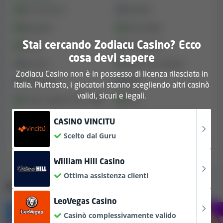
utenti per Zodiacu Casino nella nostra banca dati. Hai
Slot machine
Roulette
l'opportunità di essere il primo utente a valutare
Blackjack
Video poker
questo casinò sul nostro sito, indipendentemente dal
fatto che la tua esperienza sia stata positiva o negativa.
Stai cercando Zodiacu Casino? Ecco
Bingo
Scommesse
cosa devi sapere
Baccarà
Giochi con jackpot
Nota:
le recensioni degli utenti potrebbero
Zodiacu Casino non è in possesso di licenza rilasciata in
Giochi live
non rispecchiare fedelmente la qualità del
Poker
Italia. Piuttosto, i giocatori stanno scegliendo altri casinò
casinò. Alcuni casinò potrebbero inviare
validi, sicuri e legali.
Craps e giochi con i dadi
Keno
recensioni false per migliorare il loro
Gratta e vinci
punteggio sul feedback degli utenti; inoltre,
Scommesse di eSport
CASINO VINCITU
possono esserci giocatori insoddisfatti che
Giochi “crash“
Scelto dal Guru
inviano diverse recensioni negative per
abbassare il punteggio del casinò. Facciamo
Disponibile:
7
Non disponibile:
8
William Hill Casino
del nostro meglio per filtrarle e calcolare un
Ottima assistenza clienti
punteggio accurato relativo al feedback degli
Giochi più popolari
utenti. Nonostante ciò, non includiamo il
LeoVegas Casino
feedback degli utenti nel calcolo del nostro
Indice di sicurezza.
Casinò complessivamente valido