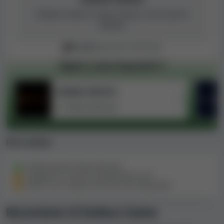
Zodiacu Casino è stato chiuso e non è più in
attività.
Accetta
giocatori dall'Italia
Migliori casinò disponibili IT
CASINO VINCITU
Scelto dal Guru
Pro e contro
Soltanto pochi Paesi bloccati
Supporto in chat non disponibile 24/7
Giochi con croupier dal vivo non disponibili
Recensione di Zodiacu Casino