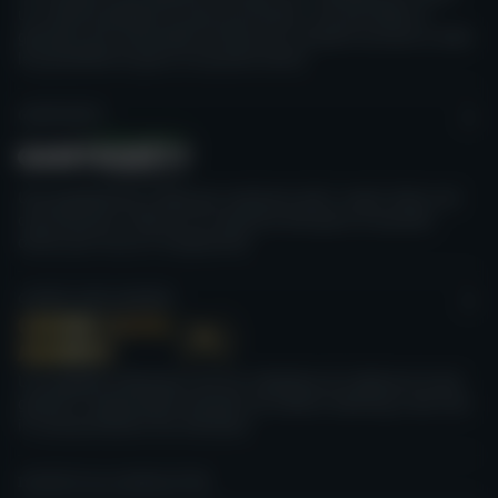
un sistema globale di auto-esclusione, che permetta ai
50% fino a 250 €
e fino a 20 spin extra
giocatori più vulnerabili di bloccare il proprio accesso a tutte
le possibilità di gioco d'azzardo online.
Ricorda che i giocatori di determinate zone potrebbero
non avere accesso a queste offerte. Per vedere quali
GAMTEGRITY
bonus potresti richiedere, consulta la sezione '
Bonus
'
di questa recensione.
Una piattaforma creata per mostrare tutti i nostri sforzi nel
concretizzare l'idea di un'industria del gioco d'azzardo
online più sicura e trasparente.
CASINO GURU AWARDS
Un progetto ambizioso che ha l'obiettivo di celebrare le più
grandi e responsabili aziende nel settore iGaming e dar loro
il riconoscimento che meritano.
ISCRIVITI ALLA NEWSLETTER