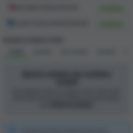
ingiuste o potenzialmente penalizzanti. In alcuni casi,
Malta (Malta Gaming Authority)
Verificata
queste regole possono essere usate come scusa per
non pagare le vincite ai giocatori.
Curaçao (Curaçao Gaming Authority)
Verificata
Nel corso della nostra procedura di revisione, non
abbiamo trovato regole ingiuste nei Termini e
Reclami su Zodiacu Casino
condizioni di Zodiacu Casino
.
Tutti
(0)
Aperti
(0)
Non risolti
(0)
Risolti
(0)
Rifi
Reclami dei giocatori relativi a Zodiacu
Casino
Questa sezione non contiene
Il nostro approccio verso la valutazione dei casinò fa
reclami
molto affidamento sui reclami dei giocatori, perché ci
Non abbiamo reclami su Zodiacu Casino nella nostra
danno
importanti informazioni sulle difficoltà
banca dati. Se hai avuto problemi con questi casinò,
riscontrate dai giocatori e sul modo in cui i casinò le
puoi
inviare un reclamo
.
affrontano
. Quando calcoliamo l'Indice di sicurezza di
un casinò, prendiamo in considerazione tutti i reclami
ricevuti al nostro
Centro di risoluzione reclami
, oltre a
quelli inviati tramite altri canali.
Il calcolo del nostro Indice di Sicurezza