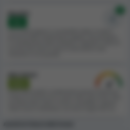
una blacklist, come la nostra
blacklist di Casino Guru
,
può indicare che i giocatori non vengono trattati bene.
0x
Blacklist
Raccomandiamo ai giocatori di prendere in
None
considerazione quste liste al momento di scegliere un
casinò in cui giocare.
Se un casinò appare in una blacklist valida, di solito è
perché ha delle caratteristiche negative. Noi prendiamo
Considerati tutti i fattori nella nostra recensione,
in considerazione tutte le blacklist e regoliamo l'Indice di
sicurezza del casinò in base al nostro parere sulla
Zodiacu Casino ha totalizzato un
Indice di sicurezza
situazione e la sua gravità.
pari a 5.5, che è di valore Inferiore alla media.
. Per chi
è alla ricerca di un casinò online che metta al primo
posto la correttezza nell'esperienza di gioco che offre,
Altri fattori
questo casinò non è un'opzione valida.
Neutri
Anche altre qualità e caratteristiche possono influenzare
Termini e condizioni di Zodiacu Casino
l'Indice di sicurezza di un casinò: limiti sulle vincite, limiti
di prelievo bassi, giochi o licenze contraffatte, supporto
Per valutare i casinò online,
esaminiamo
clienti scarso o inesistente, una rete di negozi fisici ecc.
attentamente i Termini e condizioni di ogni casinò
per monitorarne la correttezza
. Nei T&C di molti
Autorità di rilascio delle licenze
casinò, individuiamo delle clausole che riteniamo