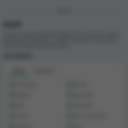
totali. Puoi trovare altre informazioni sui reclami e sui
GIOCHI
punti di penalità alla sezione "Spiegazioni sull'Indice di
sicurezza".
Giochi
Brazino777 Casino BR: feedback degli
Esplora la gamma di giochi di Brazino777 Casino BR. Scopri i
tipi di giochi disponibili, i provider supportati e quali sono i
utenti e recensioni valutate
titoli più popolari di questo casinò.
Su Casino Guru,
gli utenti possono valutare e
Tipi di giochi
recensire i casinò online
condividendo le loro
esperienze, opinioni e feedback irripetibili.
Giochi
Giochi live
Determiniamo il punteggio complessivo relativo al
feedback degli utenti in base ai feedback che gli utenti
Slot machine
Roulette
ci hanno inviato. Il punteggio va da Terribile a
Eccellente.
Blackjack
Video poker
Bingo
Scommesse
A giudicare dalle
13 recensioni degli utenti
per
Brazino777 Casino BR, il punteggio relativo al feedback
Baccarà
Giochi con jackpot
degli utenti è Misto. Per visualizzare le recensioni degli
Giochi live
Poker
utenti del casinò, vai alla sezione
recensioni degli