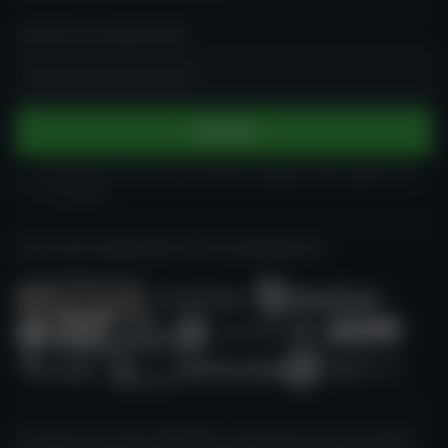
ISCRIVITI ALLA NEWSLETTER
Inserisci la tua email
Iscriviti
Ho almeno 18 anni e, secondo la legge, posso giocare in
un casinò
GIOCA RESPONSABILMENTE E CON MODERAZIONE.
Casino.guru è una fonte indipendente di informazioni sui casinò online e