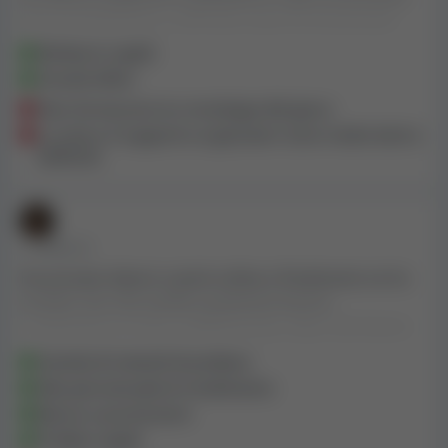
che promettevano, e all'inizio tutto ha funzionato
E ieri, 13 febbraio 2026, mi hanno detto che dovrò
bene. Il 6 gennaio 2026 ho vinto un jackpot e sono
aspettare fino al 2 ottobre 2026 per ricevere una
Rimborsi rapidi
riuscito a prelevare con successo, ma da quel
risposta.
Grandi affari
momento in poi le cose hanno preso una brutta
Non forniscono la cronologia del gioco
piega. Il giorno dopo ho effettuato un altro deposito
Nemmeno quando ho prelevato 7000 dollari ho avuto
La chat e il supporto ai giocatori sono molto lenti e
di 4.700 dollari e, nel corso della partita, sono riuscito
tutti questi problemi, nonostante avessi dovuto
beffardi.
a effettuare altri due prelievi. A quanto pare, al casinò
verificare il mio conto bancario Azteca.
non è piaciuto che vincessi consecutivamente e sono
scomparso arbitrariamente dal mio saldo rimanente.
Quando ho presentato un reclamo, l'assistenza ha
• 10 MESI FA
aperto una segnalazione promettendo una soluzione
Ho provato diversi casinò online e finalmente ne ho
entro 24 ore, ma non ho mai ricevuto alcuna notifica.
trovato uno che sembra piuttosto buono.
Quando li ho contattati di nuovo, hanno inventato la
L'esperienza è stata soddisfacente, dato che hanno
storia che avevo fatto 250 giri in soli tre minuti;
un buon tasso di rendimento, che mi ha permesso di
questo è impossibile perché controllo sempre il mio
Varietà di metodi di prelievo
vincere un po' più del previsto. Inoltre, il processo di
saldo prima di giocare. Si rifiutano di fornire
Alta percentuale di rendimento
prelievo è rapido e semplice, il che è un vantaggio.
screenshot o qualsiasi prova e approfittano del fatto
Bonus e promozioni
Hanno una buona varietà di slot; c'è sempre qualcosa
che il casinò non offre ai giocatori uno storico delle
Prelievi rapidi
di nuovo da provare. Offrono anche bonus e