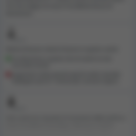
Ciò che è degno di nota è l'eccellente bonus di
benvenuto!
• 4 ANNI FA
Niente di buono niente è buono in questo casinò
fai attenzione a questo sito di casinò se stai
cercando vincite
pagamenti molto pessimi giochi molto ritardati
impiegano più di 1 minuto per caricare il gioco
• 4 ANNI FA
Solo casinò ok. Quando è il momento della verifica e
inizia il problema di prelievo. Nessuna e-mail di
ritorno se l'account è verificato o meno. Devo