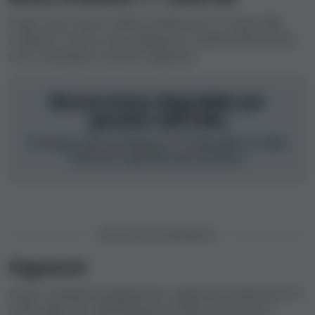
vincite massime possibili e sugli importi prelevabili.
Spesso, i limiti su vincite e prelievi sono abbastanza
Scopri tutti i bonus offerti da Brazino777 Casino BR,
elevati da non risultare troppo impattanti per la
compresi i bonus senza deposito e quelli di benvenuto
maggior parte dei giocatori. Tuttavia, ci sono casinò che
che si ottengono al primo deposito.
impongono limitazioni piuttosto restrittive sugli importi
relativi a vincite e prelievi. Ecco perché prendiamo in
Nessun bonus disponibile per
considerazione queste limitazioni nelle nostre
giocatori dall'Italia
recensioni. Nella tabella qui sotto puoi trovare
informazioni sui limiti di vincita e di prelievo di questo
Purtroppo, pare che Brazino777 Casino BR non abbia
casinò.
bonus per i giocatori del tuo Paese.
Limiti di prelievo
Limiti di vincita
Nessun limite
Nessun limite di vincita
METODI DI PAGAMENTO
Nota:
è possibile che non tutti i metodi di
Pagamenti
pagamento elencati sopra siano disponibili
sia per i depositi che per i prelievi. Inoltre,
Scopri i metodi di pagamento supportati da Brazino777
determinati metodi di pagamento potrebbero
Casino BR, oltre alle limitazioni e alle commissioni