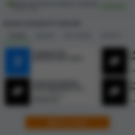
abbiamo trovato regole ingiuste nei Termini e
Brasile (Secretaria de Prêmios e Apostas)
Verificata
SPA/MF nº 466
condizioni di Brazino777 Casino BR
.
Reclami su Brazino777 Casino BR
Reclami inviati dai giocatori su
Brazino777 Casino BR
Tutti
(42)
Aperti
(2)
Non risolti
(4)
Risolti
(11)
R
Prendere in considerazione i reclami dei giocatori è
Il deposito del
I 
parte integrante della nostra procedura di recensione
giocatore non è stato
no
dei casinò, poiché questi offrono una
panoramica
accreditato.
ac
esaustiva dei problemi riscontrati dai giocatori e
Imp
dell'attitudine dei casinò nel risolverli
. L'Indice di
Il giocatore dichiara
Il
sicurezza di ciascun casinò viene calcolato dopo aver
che il pagamento è in
gi
valutato attentamente tutti i reclami ricevuti al nostro
ritardo.
no
Importo contestato:
Centro di risoluzione reclami
, insieme ai reclami
ac
Mex$249.561
Imp
provenienti da altri canali.
Al momento abbiamo
4 reclami relativi a questo
Invia un reclamo
casinò
nel nostro database. A causa di questo reclamo,
abbiamo dato a questo casinò
3.209 punti di penalità