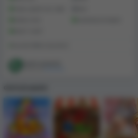
utenti
di questa pagina.
Craps e giochi con i dadi
Keno
Gratta e vinci
Scommesse di eSport
Nota:
le recensioni degli utenti potrebbero
non rispecchiare fedelmente la qualità del
Giochi “crash“
casinò. Alcuni casinò potrebbero inviare
recensioni false per migliorare il loro
Disponibile:
13
Non disponibile:
2
punteggio complessivo sul feedback degli
utenti. Al contrario, potrebbero esserci
Giochi autentici
giocatori insoddisfatti che inviano diverse
Verificato da
Gamecheck
recensioni negative per abbassare il
punteggio del casinò. Il nostro obiettivo è
Giochi più popolari
escluderli e calcolare un punteggio relativo al
feedback degli utenti imparziale; pertanto,
per questi motivi, le recensioni degli utenti
non fanno parte della procedura di calcolo
dell'Indice di sicurezza.