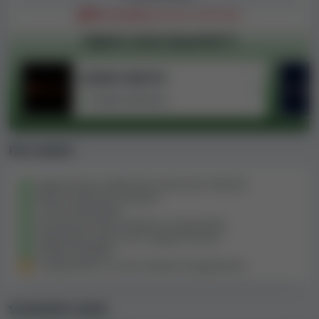
Non accetta
giocatori dall'Italia
Migliori casinò disponibili IT
CASINO VINCITU
Scelto dal Guru
Pro e contro
Applicazione mobile del casinò per Android
Buona selezione di giochi
Tornei disponibili
Assistenza clienti telefonica disponibile
Disponibili giochi con croupier da vivo
Prelievi illimitati
È disponibile un solo metodo di pagamento
Screenshot casinò