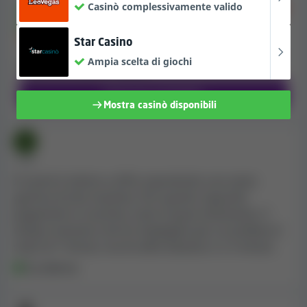
Casinò complessivamente valido
150 SPIN EXTRA
su Lucky Jaguar 2
Molto positivo
Positivo
Neutrale
Negativo
Molto negativo
Star Casino
Alcuni di questi potrebbero essere disponibili solo per i
Ampia scelta di giochi
giocatori di determinati Paesi. Alla sezione '
Bonus
' di
Hai provato questo casinò?
questa recensione trovi ulteriori informazioni su quali
Scrivi una recensione
bonus sono disponibili nella tua area.
Mostra casinò disponibili
• IERI
Il casinò è ottimo e offre soprattutto una vasta
gamma di slot machine. Per quanto riguarda
pagamenti e ricariche, tutto è quasi istantaneo; il
tempo massimo che ho impiegato per un prelievo è
stato di 7 minuti, ma di solito bastano 2 o 3 minuti.
Eccellente