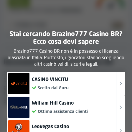
Buono
Ruby Play.
Tempo medio di risposta:
Istantaneo
Bonus e codici promo per Brazino777
In base a
4
test
Casino BR
Stai cercando Brazino777 Casino BR?
Ecco cosa devi sapere
I casinò online offrono bonus sia giocatori nuovi sia a
quelli già esistenti, per incentivarli ad aprire un conto e
RECENSIONI
Brazino777 Casino BR non è in possesso di licenza
cominciare a giocare. Le due categorie più popolari
rilasciata in Italia. Piuttosto, i giocatori stanno scegliendo
Recensioni di Brazino777 Casino BR
sono gli spin gratuiti e i bonus senza deposito, offerti ai
altri casinò validi, sicuri e legali.
giocatori al momento della registrazione, e i bonus
Qui puoi condividere le tue esperienze con Brazino777
deposito, offerti ai giocatori dopo che hanno effettuato
CASINO VINCITU
Casino BR. Leggi quello che hanno scritto gli altri
un deposito. Tuttavia, i casinò offrono anche
giocatori al riguardo, oppure scrivi la tua recensione e
Scelto dal Guru
promozioni di altro tipo, codici bonus, bonus di
fa' sapere a tutti quali sono i lati positivi e negativi di
benvenuto alla registrazione e programmi fedeltà.
questo casinò in base alla tua esperienza personale.
William Hill Casino
Attualmente, nella nostra banca dati ci sono i seguenti
2
Ottima assistenza clienti
bonus Brazino777 Casino BR
:
FEEDBACK DEGLI UTENTI:
MISTO
Basato su 14 utenti
LeoVegas Casino
Fino a 300 SPIN EXTRA
(0,6 R$/spin)