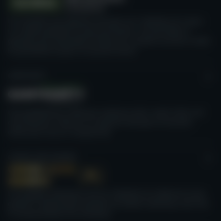
Un'iniziativa che abbiamo lanciato con l'obiettivo di creare
un sistema globale di auto-esclusione, che permetta ai
giocatori più vulnerabili di bloccare il proprio accesso a tutte
le possibilità di gioco d'azzardo online.
GAMTEGRITY
Una piattaforma creata per mostrare tutti i nostri sforzi nel
concretizzare l'idea di un'industria del gioco d'azzardo
online più sicura e trasparente.
CASINO GURU AWARDS
Un progetto ambizioso che ha l'obiettivo di celebrare le più
grandi e responsabili aziende nel settore iGaming e dar loro
il riconoscimento che meritano.