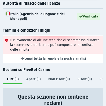
trattenere le vincite dei giocatori in determinate
Autorità di rilascio delle licenze
circostanze.
Italia (Agenzia delle Dogane e dei
Nel corso della nostra procedura di revisione, abbiamo
Verificata
Monopoli)
trovato alcune regole o clausole discutibili. Tuttavia,
complessivamente,
riteniamo che i Termini e
Termini e condizioni iniqui
condizioni di FiveBet Casino siano perlopiù onesti
.
Il rilevamento di alcune tecniche di scommessa durante
la scommessa dei bonus può comportare la confisca
Nota:
da' un'occhiata
qui
alle informazioni
delle vincite
che abbiamo raccolto dopo aver esaminato i
T&C.
Leggi tutta la regola e la nostra analisi
Reclami su FiveBet Casino
Reclami dei giocatori relativi a FiveBet
Tutti
(0)
Aperti
(0)
Non risolti
(0)
Risolti
(0)
Rifi
Casino
Prendere in considerazione i reclami dei giocatori è
Questa sezione non contiene
parte integrante della nostra procedura di recensione
reclami
dei casinò, poiché questi offrono una
panoramica