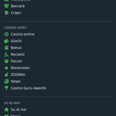
Blackjack live, Giochi con i dadi live, Altri giochi live,
Baccarà
Poker live, Roulette live.
Craps
Sono disponibili giochi di
30 provider di giochi da
casinò
. Ecco quali: Apricot (Microgaming), Evolution
CASINO GURU
Gaming, Pragmatic Play, Yggdrasil Gaming, Red Tiger
Casinò online
Gaming, Betsoft Gaming, iSoftBet, Playson, Nextgen
Giochi
Gaming, GameArt, Habanero, Red Rake Gaming,
Bonus
Leander Games, Booming Games, Greentube,
Reclami
Worldmatch, Cristaltec, CAPECOD Gaming, Gol Games,
NazionaleElettronica, Espresso Games, Synot Games,
Forum
Skywind Group, Spinmatic, Fazi, WMG, Tuko
Recensioni
Productions, Triple Cherry, EURASIAN (EA) Gaming,
ZOOMin
Amusnet.
News
Casino Guru Awards
Bonus e codici di FiveBet Casino
SU DI NOI
I bonus, per i giocatori nuovi o quelli già esistenti, sono
Su di noi
un mezzo usato dai casinò online per motivare le