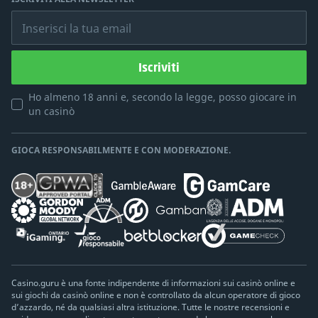
Inserisci la tua email
Iscriviti
Ho almeno 18 anni e, secondo la legge, posso giocare in
un casinò
GIOCA RESPONSABILMENTE E CON MODERAZIONE.
Casino.guru è una fonte indipendente di informazioni sui casinò online e
sui giochi da casinò online e non è controllato da alcun operatore di gioco
d’azzardo, né da qualsiasi altra istituzione. Tutte le nostre recensioni e