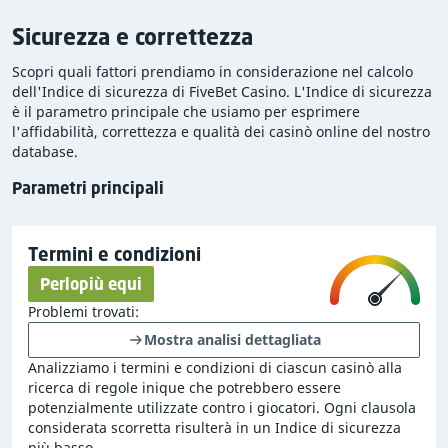
correttezza e sicurezza. Continua a leggere la nostra
recensione di FiveBet Casino e scopri di più su questo
Sicurezza e correttezza
casinò, al fine di determinare se fa al caso tuo.
Scopri quali fattori prendiamo in considerazione nel calcolo
dell'Indice di sicurezza di FiveBet Casino. L'Indice di sicurezza
Indice di sicurezza di FiveBet Casino: è
è il parametro principale che usiamo per esprimere
l'affidabilità, correttezza e qualità dei casinò online del nostro
sicuro e onesto?
database.
La nostra procedura per stabilire l'Indice di sicurezza di
Parametri principali
un casinò comprende una
dettagliata metodologia
che prende in considerazioni le variabili che abbiamo
raccolto e analizzato per la nostra recensione
. Ciò
Termini e condizioni
comprende i Termini e condizioni del casinò, i reclami
Perlopiù equi
dei giocatori, gli introiti stimati, le blacklist eccetera.
Problemi trovati:
Per la nostra recensione di FiveBet Casino, abbiamo
Mostra analisi dettagliata
esaminato attentamente i Termini e condizioni di
Analizziamo i termini e condizioni di ciascun casinò alla
FiveBet Casino. Abbiamo trovato alcune regole o
ricerca di regole inique che potrebbero essere
potenzialmente utilizzate contro i giocatori. Ogni clausola
clausole che non ci piacciono ma, nel complesso,
considerata scorretta risulterà in un Indice di sicurezza
riteniamo che i T&C siano perlopiù onesti
. Una regola
più basso.