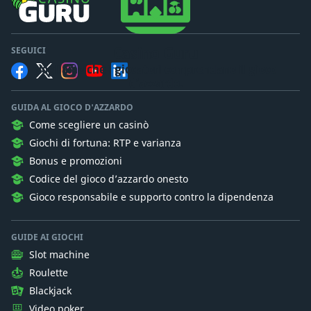
Il nostro team ha contattato l'assistenza clienti durante
il processo di revisione per ottenere un quadro preciso
della qualità del servizio. Per noi l'assistenza clienti è un
Casino Guru
SEGUICI
servizio importante, poiché il suo scopo è quello di
Vogliamo che i giocatori comprendano il gioco
risolvere gli eventuali problemi relativi alla registrazione
d'azzardo.
su FiveBet Casino, alla gestione del conto di gioco, alla
GUIDA AL GIOCO D'AZZARDO
procedura di prelievo ecc. A giudicare dalle risposte che
Come scegliere un casinò
abbiamo ricevuto, riteniamo che l'assistenza clienti di
Giochi di fortuna: RTP e varianza
FiveBet Casino sia
buona
.
Bonus e promozioni
Codice del gioco d’azzardo onesto
Slot e altri giochi di FiveBet Casino
Gioco responsabile e supporto contro la dipendenza
FiveBet Casino ha questi
tipi di giochi da casinò in
offerta
: Slot machine, Roulette, Blackjack, Scommesse,
GUIDE AI GIOCHI
Video poker, Bingo, Baccarà, Giochi con jackpot, Giochi
Slot machine
live, Poker, Craps e giochi con i dadi, Gratta e vinci, Altri
Roulette
giochi di carte, Sport virtuali, Altri giochi, Giochi "crash",
Blackjack
Live show, Giochi da tavolo, Baccarat live, Bingo live,
Video poker