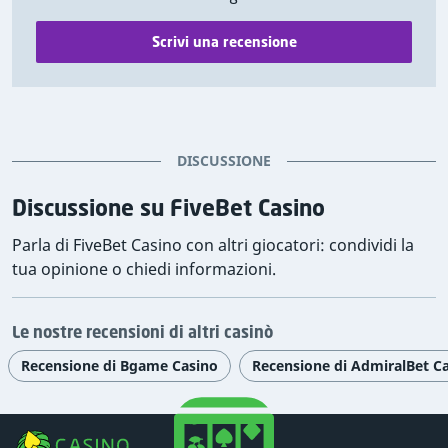
pagamento elencati sopra siano disponibili
sia per i depositi che per i prelievi. Inoltre,
Scrivi una recensione
alcune opzioni di pagamento potrebbero
essere disponibili solo in alcuni Paesi.
Opzioni per le lingue e assistenza clienti
DISCUSSIONE
disponibili
Discussione su FiveBet Casino
Quando analizziamo i casinò online, raccogliamo
Parla di FiveBet Casino con altri giocatori: condividi la
informazioni sulla loro assistenza clienti e sulle opzioni
tua opinione o chiedi informazioni.
relative alle lingue. Nella tabella qui sotto, trovi una
panoramica delle opzioni offerte a FiveBet Casino
relativamente alle lingue.
Le nostre recensioni di altri casinò
Recensione di Bgame Casino
Recensione di AdmiralBet C
Lingua
Sito web
Assistenza clienti
Live chat
Italiano