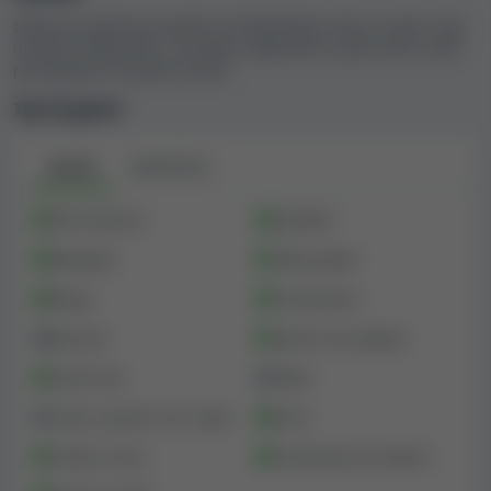
feedback degli utenti in base ai feedback che gli utenti
Esplora la gamma di giochi di GoldenPlay Casino. Scopri i tipi
ci hanno inviato. Il punteggio va da Terribile a
di giochi disponibili, i provider supportati e quali sono i titoli
Eccellente.
più popolari di questo casinò.
Tipi di giochi
Finora, abbiamo ricevuto solo
4 recensioni dei
giocatori
per GoldenPlay Casino: ecco perché questo
casinò non ha ancora un punteggio sulla soddisfazione
Giochi
Giochi live
degli utenti. Il punteggio viene calcolato solo quando
un casinò ha totalizzato almeno 5 recensioni. Per
Slot machine
Roulette
visualizzare le recensioni degli utenti del casinò, vai alla
Blackjack
Video poker
sezione
recensioni degli utenti
di questa pagina.
Bingo
Scommesse
Nota:
le recensioni degli utenti potrebbero
Baccarà
Giochi con jackpot
non rispecchiare fedelmente la qualità del
Giochi live
Poker
casinò. Alcuni casinò potrebbero inviare
recensioni false per migliorare il loro
Craps e giochi con i dadi
Keno
punteggio complessivo sul feedback degli
Gratta e vinci
Scommesse di eSport
utenti. Al contrario, potrebbero esserci