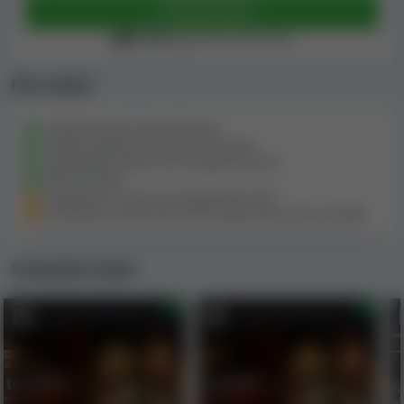
Sito del casinò
Accetta
giocatori dall'Italia
Pro e contro
Soltanto pochi Paesi bloccati
Ampia selezione di generi di gioco
Disponibili giochi con croupier da vivo
Bel sito web
Supporto in chat non disponibile 24/7
Il prelievo minimo per tutti i paesi extra UE è di 200€
Screenshot casinò