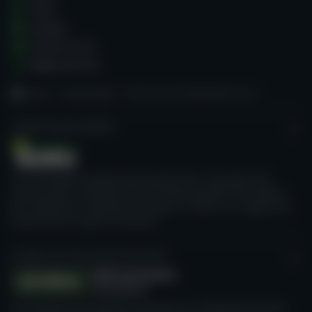
Team
Contatti
Termini d'uso
Mappa del sito
Home
Casinò online
Recensione di GoldenPlay Casino
CASINO GURU ACADEMY
Corsi formativi professionali gratuiti per i lavoratori dei
casinò online, orientati verso le buone pratiche del settore,
per migliorare l'esperienza di gioco e favorire un approccio
onesto verso il gioco d'azzardo.
GLOBAL SELF-EXCLUSION INITIATIVE
Un'iniziativa che abbiamo lanciato con l'obiettivo di creare