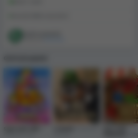
giocatori insoddisfatti che inviano diverse
Giochi “crash“
recensioni negative per abbassare il
punteggio del casinò. Il nostro obiettivo è
Disponibile:
12
Non disponibile:
3
escluderli e calcolare un punteggio relativo al
feedback degli utenti imparziale; pertanto,
Giochi autentici
per questi motivi, le recensioni degli utenti
Verificato da
Gamecheck
non fanno parte della procedura di calcolo
dell'Indice di sicurezza.
Giochi più popolari
Dati aziendali e licenze di GoldenPlay
Casino
GoldenPlay Casino è di proprietà di
Orgona LLC
ed ha
degli introiti annuali stimati superiori a $5,000,000. Per
questo, in base alla nostra scala, si tratta di un casinò
online di medie dimensioni.
Sugar Rush 1000
di
Le Bandit
di Hacksaw
Extra Chilli
GoldenPlay Casino ha una licenza rilasciata da
Tobique
Pragmatic Play
Gaming
Megaways
di Bi
Gaming Commission
GoldenPlay Casino
.