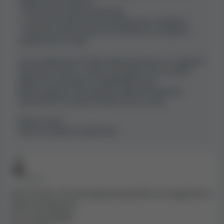
seguenti informazioni:
- Il tuo nome utente GoldenPlay
- L'indirizzo email che hai utilizzato per contattarci
- Tutti gli screenshot dei tuoi tentativi di contattarci
tramite chat o e-mail
La tua esperienza è molto importante per noi. Vogliamo
assicurarci che tu ti senta a tuo agio e che tu possa
goderti il tuo tempo su GoldenPlay senza
preoccupazioni. Per qualsiasi ulteriore domanda,
saremo lieti di aiutarti tramite chat o e-mail.
Distinti saluti,
Team di supporto GoldenPlay
• 1 ANNO FA
Giù le mani, non puoi giocare perché non registrano i
soldi che depositi
9.5 è impossibile