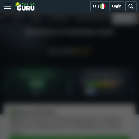
IT
|
Login
ZZA
GIOCHI
BONUS
PAGAMENTI
ASSISTENZA CLIENTI
RECENSIONI
Recensione di GoldenPlay Casino
Indice di sicurezza
Feedback degli utenti
Dati insufficienti
8.8
4 recensioni
Alto
Pavel K.
04/2026
Leggi la recensione di GoldenPlay Casino, i reclami e
molto altro. Scopri perché lo consideriamo un ottimo
casinò.