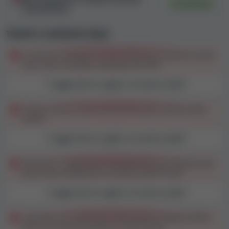
casinò, clausole e regole che reputiamo ingiuste, dal
Verificata
Commission)
momento che danno al casinò l'opportunità di
trattenere le vincite dei giocatori in determinate
Termini e condizioni iniqui
circostanze.
Le comuni strategie di ricerca dei bonus possono essere
Nel corso della nostra procedura di revisione, abbiamo
viste come una grave violazione dei T&C
trovato alcune regole o clausole discutibili. Per questo,
Leggi tutta la regola e la nostra analisi
riteniamo che i Termini e condizioni di GoldenPlay
Casino siano in qualche modo ingiusti
.
Il gioco a basso rischio può portare alla confisca delle
vincite
Nota:
da' un'occhiata
qui
alle informazioni
che abbiamo raccolto dopo aver esaminato i
Leggi tutta la regola e la nostra analisi
T&C.
Prelevare e ridepositare ripetutamente per ottenere più
bonus può comportare la confisca delle vincite
Reclami dei giocatori relativi a
Leggi tutta la regola e la nostra analisi
GoldenPlay Casino
I giocatori che depositano solo quando vengono offerti
Prendere in considerazione i reclami dei giocatori è
bonus rischiano di perdere le loro vincite