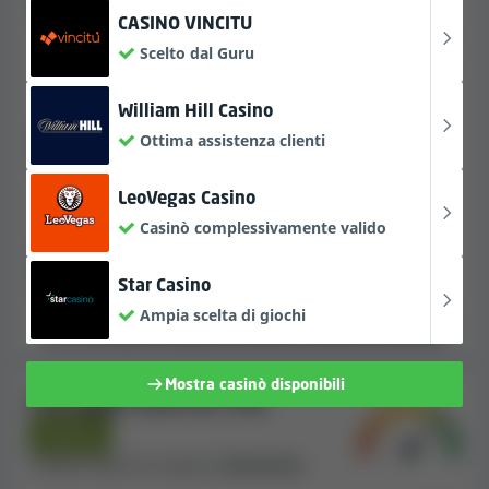
Disponibile...
8
lingue
show, Baccarat live, Bingo live, Blackjack live, Giochi con
CASINO VINCITU
i dadi live, Altri giochi live, Poker live, Roulette live.
Italiano
Inglese
Francese
Spagnolo
Tedesco
Scelto dal Guru
3 altro
Sono disponibili giochi di
29 provider di giochi da
William Hill Casino
casinò
. Ecco quali: NetEnt, Novomatic, Nolimit City,
Live chat
Playtech, Play'n GO, Evolution Gaming, Pragmatic Play,
Ottima assistenza clienti
Disponibile...
1
lingua
Yggdrasil Gaming, Red Tiger Gaming, Big Time Gaming,
Playson, Evoplay, BGaming, Endorphina, Wazdan,
LeoVegas Casino
Inglese
Spinomenal, Gamebeat, CGS (Custom Games Studio),
Casinò complessivamente valido
Platipus, Comtrade Gaming, Mancala Gaming, Spribe,
Assistenza clienti:
Dynabit Gaming, Gamzix, Edge Labs, King Midas
Disponibile...
5
lingue
Star Casino
(Kingmaker), Spinoro, Hacksaw Gaming, Melterrea.
Ampia scelta di giochi
Italiano
Inglese
Francese
Tedesco
Olandese
Bonus e codici di GoldenPlay Casino
Mostra casinò disponibili
Punteggio della live chat
I bonus, per i giocatori nuovi o quelli già esistenti, sono
un mezzo usato dai casinò online per motivare le
Buono
persone a registrarsi e provare la loro gamma di giochi.
Tempo medio di risposta:
Istantaneo
I più comuni sono i bonus senza deposito o gli spin