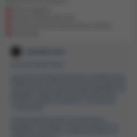
buoni fornitori di giochi
nessun supporto
nessuna risposta alle email
account non chiuso nonostante la richiesta
solo perdite
GoldenPlay Casino
Buongiorno signor Sesea,
Grazie per aver dedicato del tempo a condividere il tuo
feedback con noi. Siamo spiacenti che la tua esperienza
con il nostro servizio clienti non abbia soddisfatto le tue
aspettative. Comprendiamo quanto possano essere
frustranti i problemi di supporto e ci scusiamo per
l'inconveniente.
Il nostro supporto via chat e via email rimane
disponibile. Per indagare a fondo sulla questione, vi
chiediamo il vostro aiuto. Vi preghiamo di fornirci le