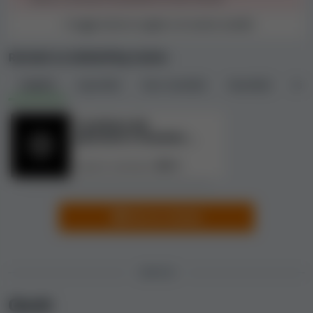
parte integrante della nostra procedura di recensione
Leggi tutta la regola e la nostra analisi
dei casinò, poiché questi offrono una
panoramica
esaustiva dei problemi riscontrati dai giocatori e
Reclami su GoldenPlay Casino
dell'attitudine dei casinò nel risolverli
. L'Indice di
sicurezza di ciascun casinò viene calcolato dopo aver
Tutti
(1)
Aperti
(0)
Non risolti
(0)
Risolti
(0)
Rifi
valutato attentamente tutti i reclami ricevuti al nostro
Centro di risoluzione reclami
, insieme ai reclami
Il prelievo del
provenienti da altri canali.
giocatore è ritardato a
causa di un'emissione
Non abbiamo trovato
alcun reclamo significativo
su
errata del bonus.
385 €
Importo contestato:
questo casinò.
Feedback degli utenti e recensioni per
Invia un reclamo
GoldenPlay Casino
Su Casino Guru,
gli utenti possono valutare e
GIOCHI
recensire i casinò online
condividendo le loro
esperienze, opinioni e feedback irripetibili.
Giochi
Determiniamo il punteggio complessivo relativo al