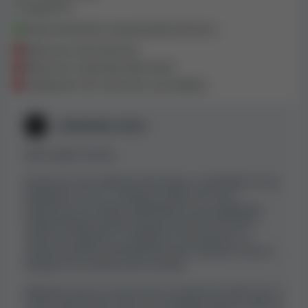
0 Supporto
Sopravvalutato acquistando da Guru
Nessuna chat dal vivo
Nessuno risponde alle email
I depositi non verranno accreditati
GoldenPlay Casino
Salve signor Gricko,
Grazie per aver dedicato del tempo a condividere il tuo
feedback con noi. Ci dispiace molto che la tua
esperienza non abbia soddisfatto le tue aspettative.
Comprendiamo quanto possano essere frustranti i
ritardi nei depositi o i problemi di assistenza e ci
rammarichiamo profondamente per qualsiasi stress e
disagio che ciò possa aver causato.
Abbiamo preso sul serio la tua richiesta fin dall'inizio. Il
nostro team di live chat ti ha contattato diverse volte tra