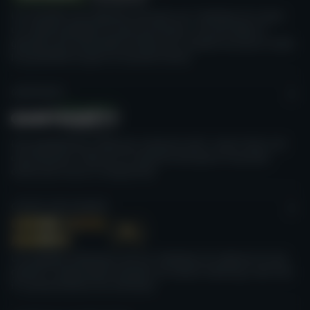
la registrazione o programmi fedeltà.
Un'iniziativa che abbiamo lanciato con l'obiettivo di creare
un sistema globale di auto-esclusione, che permetta ai
Tuttavia, ci dispiace informarti che al momento non
giocatori più vulnerabili di bloccare il proprio accesso a tutte
le possibilità di gioco d'azzardo online.
abbiamo bonus di HashBet Casino nella nostra banca
dati.
GAMTEGRITY
Ricorda che i giocatori di determinate zone potrebbero
non avere accesso a queste offerte. Per vedere quali
bonus potresti richiedere, consulta la sezione '
Bonus
'
Una piattaforma creata per mostrare tutti i nostri sforzi nel
di questa recensione.
concretizzare l'idea di un'industria del gioco d'azzardo
online più sicura e trasparente.
CASINO GURU AWARDS
Un progetto ambizioso che ha l'obiettivo di celebrare le più
grandi e responsabili aziende nel settore iGaming e dar loro
il riconoscimento che meritano.