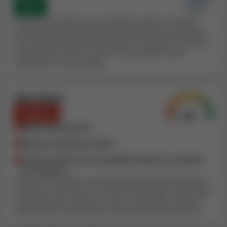
darsi che non si sia comportato bene nei confronti dei
None
propri clienti. Quando si sceglie un casinò online in cui
Se un casinò appare in una blacklist valida, di solito è
giocare, riteniamo che questo aspetto non vada preso
perché ha delle caratteristiche negative. Noi prendiamo
alla leggera.
in considerazione tutte le blacklist e regoliamo l'Indice di
sicurezza del casinò in base al nostro parere sulla
Tutto questo, insieme ad altri fattori che prendiamo in
situazione e la sua gravità.
considerazione per le nostre recensoni, ha determinato
per HashBet Casino un
Indice di sicurezza pari a 3.5,
ovvero Basso
. Consigliamo ai giocatori di evitare
Altri fattori
questo casinò e cercare alternative con un Indice di
Negativi
sicurezza maggiore.
Opera senza licenza
Nessuna assistenza clienti
Termini e condizioni di HashBet Casino
Casinò zombie
: non è possibile mettersi in contatto
Esaminiamo i Termini e condizioni di ogni casinò che
con nessuno
Anche altre qualità e caratteristiche possono influenzare
valutiamo con grande attenzione al dettaglio e
l'Indice di sicurezza di un casinò: limiti sulle vincite, limiti
determiniamo il loro livello di correttezza.
Nei
di prelievo bassi, giochi o licenze contraffatte, supporto
Termini e condizioni di numerosi casinò troviamo
clienti scarso o inesistente, una rete di negozi fisici ecc.
regole che riteniamo poco corrette o palesemente