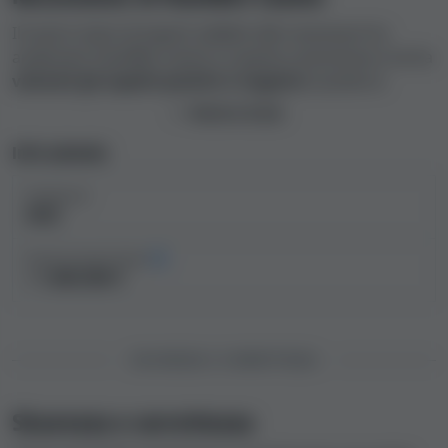
Il nostro team di esperti addetti alle recensioni ha
analizzato HashBet Casino in questa recensione e ne ha
valutati gli aspetti positivi e negativi
usando la
nostra
procedura di recensione dei casinò
. Per
Mostra di più
determinare se questo casinò sia sicuro e serio
,
oppure se è una truffa (o una via di mezzo), sono stati
Info azienda
presi in esame l'imparzialità dei Termini e condizioni, le
Fondazione
licenze, i reclami da parte dei giocatori attivi, i limiti
2022
dell'assistenza clienti e altri importanti fattori.
Introiti annuali stimati
In base a questi marcatori abbiamo calcolato l'Indice di
< 1.000.000 €
sicurezza, un punteggio che sintetizza la nostra analisi
sulla sicurezza e correttezza dei casinò online.
Maggiore è l'Indice di sicurezza, maggiori sono le
probabilità di giocare e vedersi pagate le proprie vincite
SICUREZZA E CORRETTEZZA
senza problemi.
HashBet Casino ha totalizzato un
Indice di sicurezza Basso, pari a 3.5
, mostrando
Sicurezza e correttezza
lacune in correttezza e sicurezza in base ai nostri