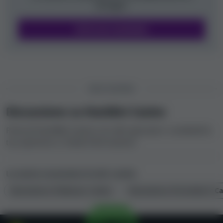
dettaglio.
restrizioni sulle vincite o sui prelievi che potrebbero
risultare piuttosto limitanti. Ecco perché esaminiamo
Scrivi una recensione
sempre questi aspetti nelle nostre recensioni di casinò.
Le informazioni relative ai limiti sulle vincite e sui
prelievi di questo casinò sono mostrati nella tabella qui
sotto.
DISCUSSIONE
Nota:
è probabile che non tutti i metodi di
pagamento elencati sopra siano disponibili
Discussione su HashBet Casino
sia per i depositi che per i prelievi. Inoltre,
Parla di HashBet Casino con altri giocatori: condividi la
alcune opzioni di pagamento potrebbero
tua opinione o chiedi informazioni.
essere disponibili solo in alcuni Paesi.
Le nostre recensioni di altri casinò
Opzioni sulle lingue e sull'assistenza
Recensione di Betsson Casino
Recensione di Eurobet.it C
clienti
Per recensire i casinò online, i membri del nostro team