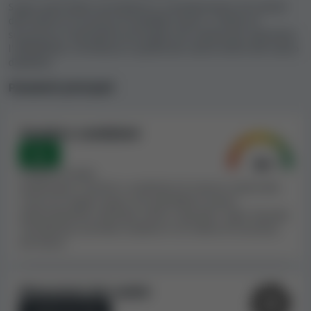
standard di valutazione. Continua a leggere la nostra
Scopri quali fattori prendiamo in considerazione nel calcolo
dell'Indice di sicurezza di HashBet Casino. L'Indice di
recensione di HashBet Casino per decidere
sicurezza è il parametro principale che usiamo per esprimere
consapevolmente se questo casinò fa per te o no.
l'affidabilità, correttezza e qualità dei casinò online del nostro
database.
Indice di sicurezza di HashBet Casino: è
Parametri principali
sicuro e onesto?
Per calcolare l'Indice di sicurezza di un casinò,
Termini e condizioni
utilizziamo
una formula complessa che prende in
Equi
considerazione i dati raccolti
che abbiamo inserito
Problemi trovati:
nella nostra recensione. Generalmente si tratta di T&C
Analizziamo i termini e condizioni di ciascun casinò alla
del casinò, reclami dei giocatori, introiti stimati, blacklist
ricerca di regole inique che potrebbero essere
e così via.
potenzialmente utilizzate contro i giocatori. Ogni clausola
considerata scorretta risulterà in un Indice di sicurezza
Abbiamo attentamente esaminato e analizzato i Termini
più basso.
e condizioni di HashBet Casino come parte della nostra
recensione di HashBet Casino.
Per quanto ne
sappiamo, non sono presenti regole o clausole che
Dimensioni del casinò
potrebbero essere considerate ingiuste o