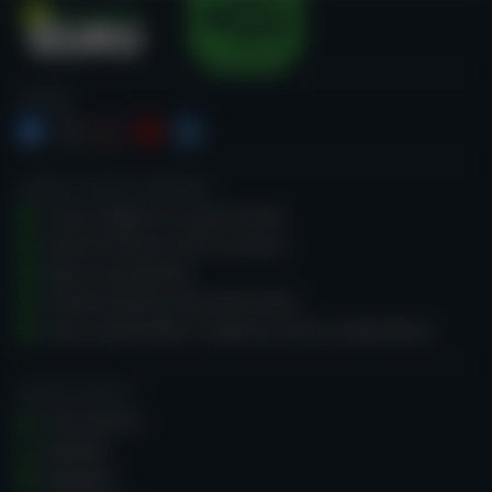
dedicato raccolgono informazioni sull'assistenza e sulle
lingua disponibili. Nella tabella qui sotto, trovi una
panoramica delle opzioni offerte a HashBet Casino
relativamente alle lingue.
Casino Guru
SEGUICI
Vogliamo che i giocatori comprendano il gioco
Lingua
Sito web
Assistenza clienti
Live chat
d'azzardo.
GUIDA AL GIOCO D'AZZARDO
Inglese
Come scegliere un casinò online
Portoghese
Giochi di fortuna: RTP e varianza
Bonus e promozioni
Russo
Codice del gioco d’azzardo onesto
Gioco responsabile e supporto contro la dipendenza
Giapponese
GUIDE AI GIOCHI
Tedesco
Slot machine
Roulette
Francese
Blackjack