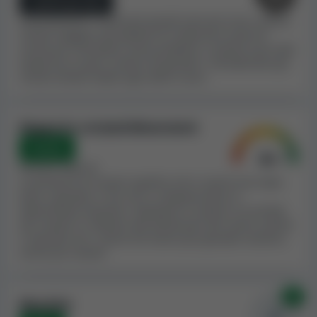
Casinò piccolo
svantaggiose.
Questo è un ottimo segno, poiché
Generalmente i casinò più grandi sono più sicuri, poiché
regole del genere potrebbero potenzialmente essere
introiti maggiori permettono di rimborsare anche le
utilizzate contro i giocatori per giustificare una
vincite più consistenti senza problemi, e poiché sono stati
mancata corresponsione delle vincite.
testati da un gran numero di giocatori. Consideriamo gli
introiti stimati relativi agli ultimi 4 anni.
In base alle nostre stime e alle informazioni che
abbiamo raccolto, riteniamo che HashBet Casino sia un
casinò online fra i più piccoli
. In rapporto alle sue
Rapporto reclami/dimensioni
dimensioni, questo casinò ha una
quantità molto
Ottimo
bassa di vincite oggetto di dispute nei reclami inviati
Reclami totali:
0
dai giocatori
(o non ha ricevuto alcun reclamo). Dato
La presenza di reclami significa che il casinò non tratta
che i casinò più grandi ricevono in genere più reclami,
bene i giocatori o che non si comporta bene in
per via del maggior numero di giocatori, teniamo in
determinate situazioni. Valutiamo il numero e la serietà
considerazione sia le dimensioni del casinò che il
dei reclami in relazioni alle dimensioni del casinò, poiché
è naturale che i casinò che hanno più giocatori avranno
feedback degli utenti.
anche più reclami.
Per quanto ne sappiamo, HashBet Casino non è su
alcuna blacklist rilevante. Se un casinò ha posto in una
0x
blacklist, come la nostra
blacklist Casino Guru
, può
Blacklist