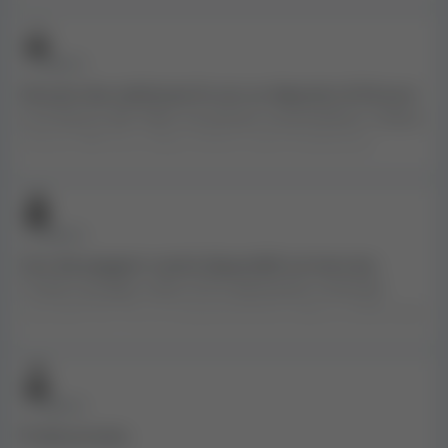
• 3 ANNI FA
Giocato due settimane fa con un deposito di 50 euro
e un bonus del 150%, ha potuto scommettere. Volevo
ritirare 300 euro dopo essere stato finalmente
verificato...
Il pagamento è stato annullato e ho ricevuto solo 50
euro indietro!
• 4 ANNI FA
Inoltre, la verifica è stata un disastro, non potrebbe
essere peggiore o più lenta
Uno dei peggiori casinò disponibili sul mercato.
L'intero gruppo sotto LCS è altamente criminale
Mai più questo casinò!
secondo me. Ho un'autoesclusione attiva confermata
per iscritto dal casinò con la licenza LCS completa,
tuttavia sono stato in grado di aprire e depositare
facilmente un account su Nucleonbet utilizzando le
• 4 ANNI FA
stesse credenziali. Il casinò non ha alcuna colpa e
l'autoesclusione si applica solo agli account esistenti.
Frode provata.