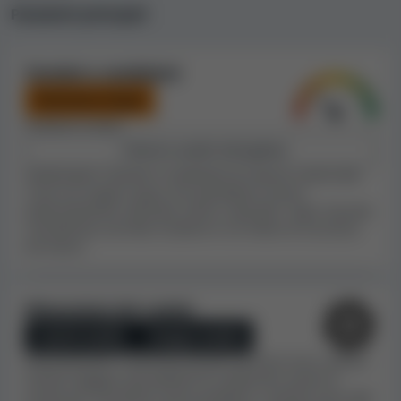
Correttezza e sicurezza di Nucleonbet
Parametri principali
Casino
Calcoliamo l'Indice di sicurezza di un casinò usando
Termini e condizioni
una formula complessa che prende in
Piuttosto iniqui
considerazione una moltitudine di informazioni
.
Problemi trovati:
Elementi come le dimensioni stimate del casinò, i suoi
Mostra analisi dettagliata
T&C, i reclami dei giocatori, le blacklist e molti altri.
Analizziamo i termini e condizioni di ciascun casinò alla
Nella nostra recensione di Nucleonbet Casino, abbiamo
ricerca di regole inique che potrebbero essere
potenzialmente utilizzate contro i giocatori. Ogni clausola
esaminato attentamente i Termini e condizioni di
considerata scorretta risulterà in un Indice di sicurezza
Nucleonbet Casino. Abbiamo individuato alcune regole
più basso.
o clausoli non favorevoli. In base a ciò,
riteniamo che i
T&C siano piuttosto svantaggiosi, nel complesso
.
Regole ingiuste o svantaggiose possono
Dimensioni del casinò
potenzialmente essere usate contro i giocatori per
Casinò medio
Gruppo medio
giustificare una mancata corresponsione delle vincite.
Generalmente i casinò più grandi sono più sicuri, poiché
In base ai risultati delle nostre ricerche, ti
introiti maggiori permettono di rimborsare anche le
raccomandiamo prudenza se decidi di giocare in
vincite più consistenti senza problemi, e poiché sono stati