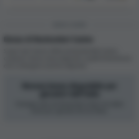
clienti
Per poter guidare i giocatori verso i casinò dotati di
assistenza clienti e sito web in una lingua a loro
BONUS CASINÒ
comprensibile, esaminiamo le opzioni disponibili come
Bonus di Nucleonbet Casino
parte della nostra procedura di valutazione. Le lingue e
le opzioni di assistenza clienti disponibili su Nucleonbet
Scopri tutti i bonus offerti da Nucleonbet Casino,
Casino sono mostrate nella tabella qui sotto.
compresi i bonus senza deposito e quelli di benvenuto
che si ottengono al primo deposito.
Lingua
Sito web
Assistenza clienti
Live chat
24/7
Inglese
Nessun bonus disponibile per
giocatori dall'Italia
Spagnolo
Purtroppo, pare che Nucleonbet Casino non abbia
bonus per i giocatori del tuo Paese.
Portoghese
Tedesco