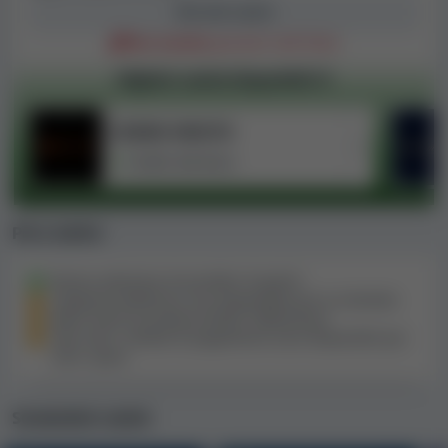
Sito del casinò
Non accetta
giocatori dall'Italia
Migliori casinò disponibili IT
CASINO VINCITU
Scelto dal Guru
Pro e contro
Buona selezione di provider di giochi
Supporto telefonico non disponibile per la clientela
Bassi limiti di prelievo (€/$/£ 7000/mese)
Non tutti i metodi di pagamento sono disponibili per
tutti i paesi
Screenshot casinò