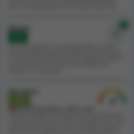
anche più reclami. Oltre ai reclami direttim abbiamo
Tutto questo, insieme ad altri fattori che prendiamo in
preso in considerazione anche
7
reclami da altre fonti.
considerazione per le nostre recensoni, ha determinato
per Nucleonbet Casino un
Indice di sicurezza pari a
0x
2.3, ovvero Molto basso
. Consigliamo fortemente ai
Blacklist
giocatori di stare alla larga da questo casinò e cercarne
None
uno con un Indice di sicurezza maggiore.
Se un casinò appare in una blacklist valida, di solito è
perché ha delle caratteristiche negative. Noi prendiamo
Nota:
per quanto ne sappiamo, Nucleonbet
in considerazione tutte le blacklist e regoliamo l'Indice di
sicurezza del casinò in base al nostro parere sulla
Casino è associato ad altri 14 casinò online.
situazione e la sua gravità.
L'Indice di sicurezza di Nucleonbet Casino
prende in considerazione la qualità di tutti i
casinò online correlati.
Altri fattori
Neutri
Termini e condizioni di Nucleonbet
Basso limite di prelievo: 7.000 € / mese
Casino analizzati
Anche altre qualità e caratteristiche possono influenzare
l'Indice di sicurezza di un casinò: limiti sulle vincite, limiti
di prelievo bassi, giochi o licenze contraffatte, supporto
Quando valutiamo i casinò online,
esaminiamo
clienti scarso o inesistente, una rete di negozi fisici ecc.