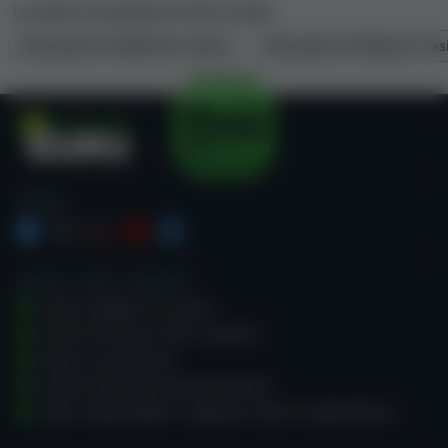
Le nostre recensioni di altri casinò
Recensione di BetPoint Casino
Recensione di Betsson Cas
Casino Guru
SEGUICI
Vogliamo che i giocatori comprendano il gioco
d'azzardo.
GUIDA AL GIOCO D'AZZARDO
Come scegliere un casinò
Giochi di fortuna: RTP e varianza
Bonus e promozioni
Codice del gioco d’azzardo onesto
Gioco responsabile e supporto contro la dipendenza