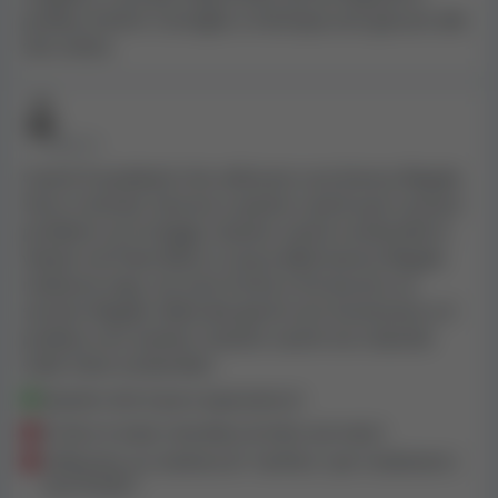
prelievi minimi. Consiglio a chiunque ami giocare alle
slot online.
• 1 ANNO FA
Casinò fraudolenti che utilizzano una licenza illegale.
Sono criminali. Giocare a questo casinò può causare
problemi con la legge. Questo casinò nucleonbet è
vietato nei Paesi Bassi a causa della licenza illegale
maltanse mga, ma sono furtivi e forniscono un
servizio illegale. Metà dei giochi non funzionano e il
prelievo non avviene. Questo casinò sta rubando
soldi. Evita nucleonbet.
Questo sito è pura spazzatura!
Il ritiro è stato ritardato di oltre sei mesi!
Utilizzano un sistema di "verifica" per trattenere i
tuoi fondi!!