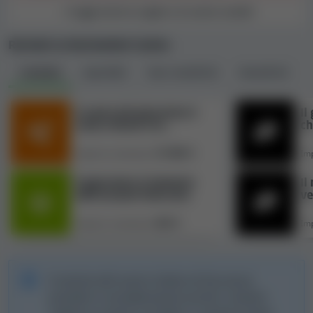
feedback degli utenti
Leggi tutta la regola e la nostra analisi
Casino Guru permette agli utenti di recensire e
Reclami su Nucleonbet Casino
valutare i casinò online
, condividendo le proprie
Tutti
(36)
Aperti
(0)
Non risolti
(10)
Risolti
(10)
esperienze, opinioni e feedback. Ciò ci permette di
calcolare un punteggio generale relativo al feedback
degli utenti, che va tra Terribile a Eccellente.
Il conto del giocatore è
Il
stato chiuso e le
ch
vincite confiscate.
ri
Nucleonbet Casino ha un punteggio relativo al
27.000 €
Feedback degli utenti Scarso, in base alle
Importo contestato:
14 recensioni
Imp
degli utenti
nella nostra banca dati. Le recensioni sono
Il giocatore si lamenta
Il
consultabili in questa pagina, alla sezione
Recensioni
dell'account bloccato.
ve
degli utenti
section.
in
664 €
Importo contestato:
Imp
Nota:
ricorda che le recensioni degli utenti
potrebbero non essere la rappresentazione
più accurata della qualità di un casinò. Si sono
Il calcolo del nostro Indice di Sicurezza
verificati casi di recensioni false scritte dai
prende in considerazione anche i reclami
casinò per migliorare il proprio feedback