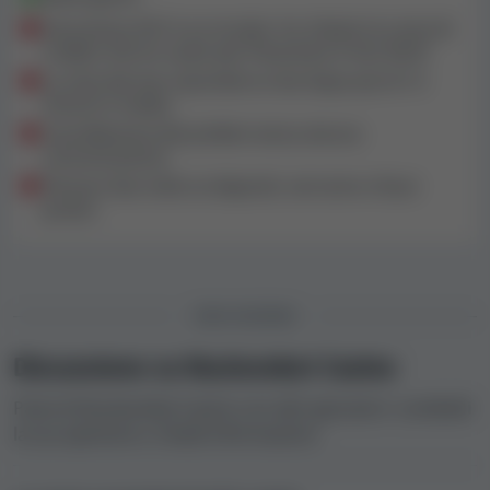
Il processo KYC è un incubo: ho chiesto la carta di
credito che ho usato per finanziare il mio Skrill
La chat dal vivo riprende la chat dopo più di 15
minuti in media
Cancellazione dei prelievi senza alcuna
comunicazione
Pensaci due volte se depositi, verranno chiusi
presto
DISCUSSIONE
Discussione su Nucleonbet Casino
Parla di Nucleonbet Casino con altri giocatori: condividi
la tua opinione o chiedi informazioni.