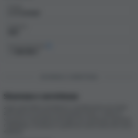
correttezza dei suoi Termini e condizioni, le licenze, i
Azienda
reclami dei giocatori, l'assistenza clienti, i limiti, e altri
L.C.S Limited
aspetti rilevanti, al fine di determinare
dove su
posiziona nello spettro da "casinò regolare e sicuro"
Fondazione
a "potenziale truffa"
.
2022
In base ai dati raccolti, abbiamo determinato l'Indice di
Introiti annuali stimati
sicurezza del casinò, ovvero un punteggio attribuito ai
< 1.000.000 €
casinò online per indicare il loro livello di sicurezza e
correttezza. Con un Indice di sicurezza più elevato,
aumentano le probabilità di giocare e di vedersi pagate
SICUREZZA E CORRETTEZZA
le proprie vincite senza intoppi. Nucleonbet Casino
mostra sostanziali lacune in correttezza e sicurezza,
come indicato dal suo
Indice di sicurezza Molto basso,
Sicurezza e correttezza
pari a 2.3
. Dai un'occhiata alla nostra recensione
Scopri quali fattori prendiamo in considerazione nel calcolo
completa di Nucleonbet Casino, che offre informazioni
dell'Indice di sicurezza di Nucleonbet Casino. L'Indice di
utili a determinare se questo casinò soddisfa i tuoi
sicurezza è il parametro principale che usiamo per esprimere
requisiti e preferenze.
l'affidabilità, correttezza e qualità dei casinò online del nostro
database.