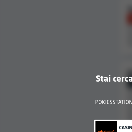
serio
T
In ba
alle 
Pr
Quand
Qu
pu
dato 
ch
Non a
casin
scorr
D
infor
Stai cer
Compl
Ge
POKI
po
POKIESSTATION Ca
an
gioca
po
gi
ul
T&
CASIN