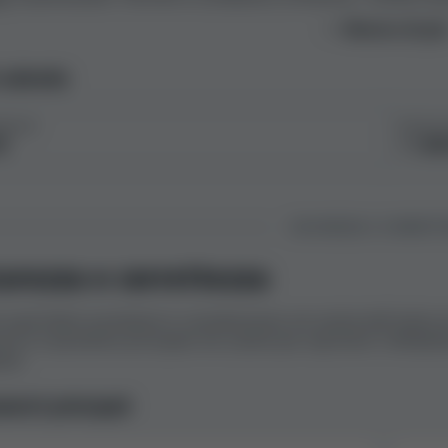
 importanti elementi del casinò, il nostro team delle recens
Mostra di pi
are e sicuro, una truffa clamorosa o qualcosa che ricade
 azienda
ice di sicurezza di un casinò, derivante da questi dati, indic
 alto l'Indice di sicurezza, minori sono le probabilità di ris
azione
Introiti a
fra prelevabile.
POKIESSTATION Casino ha un Indice di sicur
5
< 1.00
azioni in termini di correttezza e sicurezza, in base ai nostri
a recensione di POKIESSTATION Casino per conoscere meglio
SICUREZZA E CORRETT
ice di sicurezza di POKIESSTATION
curezza e correttezza
o calcoliamo l'Indice di sicurezza di un casinò, seguiamo
i quali fattori prendiamo in considerazione nel calcolo dell'Indice
derazione le variabili che abbiamo incluso e valutato ne
zza è il parametro principale che usiamo per esprimere l'affidabilit
ase.
ioni, reclami dei giocatori, introiti stimati, blacklist e vari alt
metri principali
re e valutare i Termini e condizioni è una parte essenziale d
via, nel caso di POKIESSTATION Casino
non siamo riusciti 