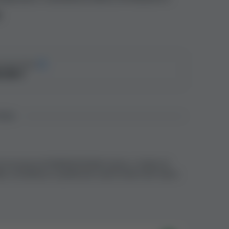
ioni ha determinato
se si tratta di un casinò
ù
 tra questi due estremi
.
a la sicurezza e correttezza di un casinò online.
contrare problemi durante il gioco o di diminuire
nnuali stimati
ezza Basso, pari a 4.5
; ciò denota scarse
0.000 €
 criteri di valutazione. Continua a leggere la
 questo casinò e decidere se fa al caso tuo.
EZZA
 Casino: è sicuro e onesto?
 una
complessa metodologia che prende in
 di sicurezza di POKIESSTATION Casino. L'Indice di
lla nostra recensione
. Comprende Termini e
à, correttezza e qualità dei casinò online del nostro
ri fattori relativi al casinò.
el calcolo del nostro Indice di sicurezza.
a trovare i T&C generali
. Per noi, si tratta di un