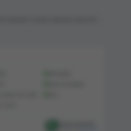
o diverse recensioni negative per
 casinò pubblichino recensioni false per
i disponibili, i provider supportati e quali sono i
tenti, ricorda che le recensioni degli utenti
asinò. Ci impegniamo a filtrarle e a
li utenti; tuttavia, per questi motivi, non
 calcolo del nostro Indice di sicurezza.
 POKIESSTATION Casino
jack
Video poker
rà
Giochi con jackpot
ri a $1,000,000. In base alla nostra
e giochi con i dadi
Keno
i “crash“
 La licenza è stata rilasciata da
Gaming
Giochi autentici
Verificato da
Gamecheck