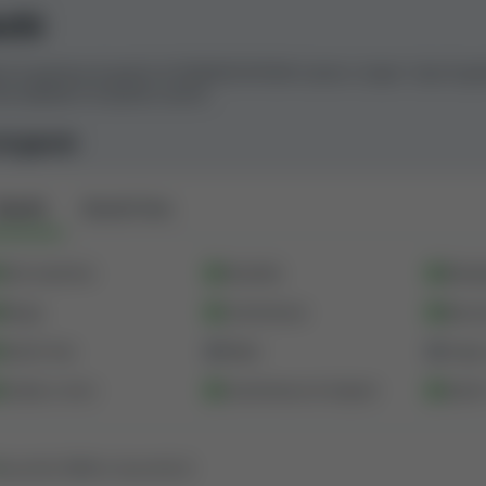
chi
Nota:
dato che non è raro che i giocatori delusi lascin
danneggiare la reputazione di un casinò, né che alcuni
a la gamma di giochi di POKIESSTATION Casino. Scopri i tipi di gioch
aumentare il loro punteggio relativo al feedback degli u
 più popolari di questo casinò.
potrebbero non rispecchiare fedelmente la qualità del c
calcolare un punteggio accurato relativo al feedback deg
di giochi
prendiamo in considerazione il feedback degli utenti nel
Giochi
Giochi live
formazioni aziendali e licenze di
Slot machine
Roulette
Black
Bingo
Scommesse
Bacca
ntroiti annuali stimati di POKIESSTATION Casino sono superio
Giochi live
Poker
Craps 
ificazione, si tratta di un casinò online tra i più piccoli.
Gratta e vinci
Scommesse di eSport
Gioch
ESSTATION Casino ha una licenza
POKIESSTATION Casino
.
çao
.
isponibile:
13
Non disponibile:
2