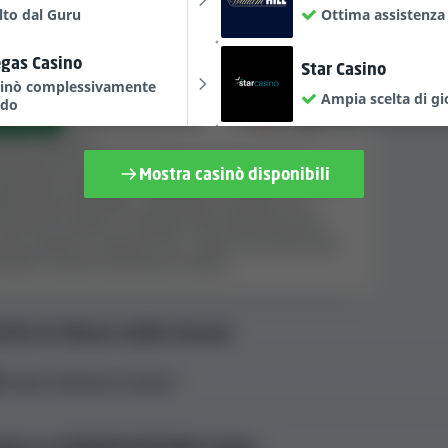
rete 
lto dal Guru
Ottima assistenza 
ecensire i casinò online,
leggiamo attentamente i Termini 
apporto
tiamo la correttezza
. Nei Termini e condizioni di molti di 
gas Casino
Star Casino
ste, perché danno al casinò la possibilità di giustificare un
eclami/dimensioni
inò complessivamente
Ampia scelta di gi
minate situazioni.
ido
Ottimo
clami totali:
0
inando POKIESSTATION Casino,
non abbiamo trovato i Ter
 presenza di reclami significa che il casinò non
Mostra casinò disponibili
nò
. Ciò lascia intendere che POKIESSTATION Casino non esplicit
atta bene i giocatori o che non si comporta bene in
asinò, cosa che per noi è un grave problema.
terminate situazioni. Valutiamo il numero e la
rietà dei reclami in relazioni alle dimensioni del
sinò, poiché è naturale che i casinò che hanno più
ocatori avranno anche più reclami.
Nota:
per maggiori informazioni sulle nostre scoperte i
rità di rilascio delle licenze
uraçao (Gaming Curaçao)
clami dei giocatori su POKIESSTAT