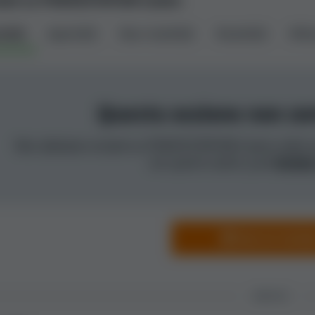
ami su POKIESSTATION Casino
stra valutazione dei casinò si basa enormemente sui reclam
mazioni sui problemi riscontrati dai giocatori e sul modo
ti
(0)
Aperti
(0)
Non risolti
(0)
Risolti
(0)
Rifi
zioni
. Calcolando l'Indice di sicurezza di ogni casinò, pren
iamo al nostro
Centro di risoluzione reclami
insieme ai recl
abbiamo trovato
alcun reclamo significativo
su questo cas
Questa sezione non con
edback e valutazione degli utenti
Non abbiamo reclami su POKIESSTATION Casino nella no
con questi casinò, puoi
inviar
asino Guru,
gli utenti hanno l'opportunità di valutare e r
ro opinioni, feedback ed esperienze. In base a questi dati 
i, che va da Terribile a Eccellente.
Invia un recla
via, al momento, non ci sono recensioni degli utenti per PO
iamo a condividere il tuo feedback e la tua valutazione sul 
sperienza con questo casinò sia stata positiva o deludente.
GIOCHI