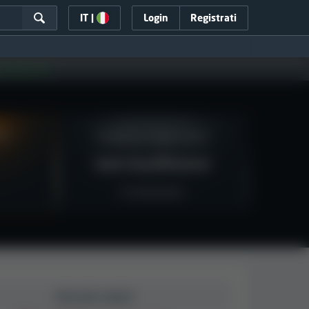
IT
|
Login
Registrati
Accetto
za
Feedback degli utenti
Dati insufficienti
0 recensioni
Sito del casinò