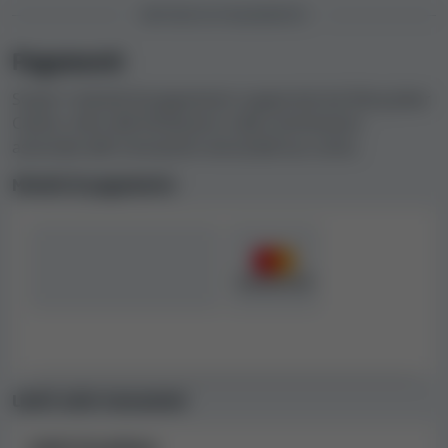
METODI DI PAGAMENTO
Assistenza clienti e lingue disponibili
Pagamenti
Le nostre recensioni esperte di casinò si basano sui vari
dati che raccogliamo su ciascun casinò, comprese le
Scopri i metodi di pagamento supportati da Shiny Joker
informazioni sulle lingue supportate e sull'assistenza
Casino, oltre alle limitazioni e alle commissioni
clienti. Le opzioni disponibili su Shiny Joker Casino si
associate alle transazioni verso/dal tuo conto.
trovano nella tabella qui sotto.
Metodi di pagamento
Lingua
Sito web
Assistenza clienti
Live chat
24/7
Inglese
Per testare l'utilità dell'assistenza clienti di questo
casinò, abbiamo contattato i rappresentanti del casinò
e valutato le loro risposte. Riteniamo l'assistenza clienti
un elemento importante, poiché può essere
estremamente d'aiuto in caso di problemi con la
Limiti sulle transazioni
registrazione, con il conto, con i prelievi o qualsiasi altra