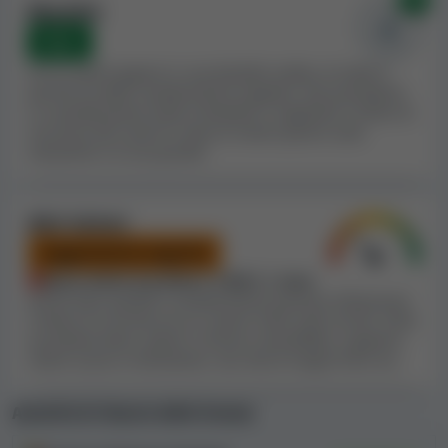
clienti. Raccomandiamo ai giocatori di prendere in
Blacklist
considerazione quste informazioni, al momento di
None
scegliere un casinò in cui giocare.
Se un casinò appare in una blacklist valida, di solito è
Tutto questo, insieme ad altri fattori che prendiamo in
perché ha delle caratteristiche negative. Noi prendiamo
considerazione per le nostre recensoni, ha determinato
in considerazione tutte le blacklist e regoliamo l'Indice di
sicurezza del casinò in base al nostro parere sulla
per Shiny Joker Casino un
Indice di sicurezza pari a
situazione e la sua gravità.
5.1, ovvero Inferiore alla media
. Questo casinò non è
un'opzione consigliabile per chi cerca un casinò online
che garantisca correttezza ai propri clienti.
Altri fattori
Leggermente negativi
Nota:
Shiny Joker Casino è collegato ad altri
Basso limite di prelievo: 5.000 € / mese
70 casinò online, in base alle informazioni che
Anche altre qualità e caratteristiche possono influenzare
abbiamo raccolto. Data la correlazione tra
l'Indice di sicurezza di un casinò: limiti sulle vincite, limiti
questi casinò, per il calcolo dell'Indice di
di prelievo bassi, giochi o licenze contraffatte, supporto
sicurezza di Shiny Joker Casino abbiamo
clienti scarso o inesistente, una rete di negozi fisici ecc.
tenuto in considerazione anche le
caratteristiche dei casinò collegati. Hanno
Autorità di rilascio delle licenze
avuto un'influenza positiva.