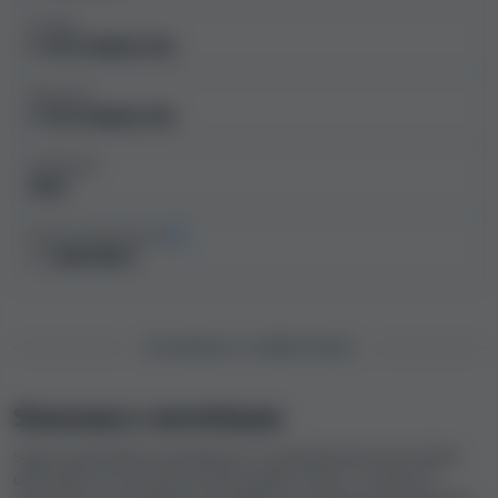
essenziali del casinò, il nostro team dedicato alle
Azienda
recensioni ha individuato la soglia di sicurezza e
3-102-940828 SRL
correttezza del casinò,
stabilendo se si tratta di
un'opzione regolare e sicura
oppure pericolosa per i
Operatore
giocatori.
3-102-940828 SRL
In base alle informazioni raccolte, abbiamo calcolato
Fondazione
l'Indice di sicurezza del casinò, ovvero il punteggio che
2022
attribuiamo per descrivere la sicurezza e imparzialità
dei casinò online. Più è alto l'Indice di sicurezza, minori
Introiti annuali stimati
< 1.000.000 €
sono le probabilità di riscontrare problemi durante il
gioco o di diminuire la cifra prelevabile.
Shiny Joker
Casino ha un Indice di sicurezza Inferiore alla media,
pari a 5.1
: potrebbe non essere la scelta migliore per la
SICUREZZA E CORRETTEZZA
maggior parte dei giocatori, in termini di correttezza e
sicurezza. Continua a leggere la nostra recensione di
Sicurezza e correttezza
Shiny Joker Casino per conoscere meglio questo casinò
e decidere se fa al caso tuo.
Scopri quali fattori prendiamo in considerazione nel calcolo
dell'Indice di sicurezza di Shiny Joker Casino. L'Indice di