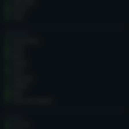
Video poker
Baccarà
Craps
CASINO GURU
Casinò online
Giochi
Bonus
Reclami
Forum
Recensioni
ZOOMin
News
Casino Guru Awards
SU DI NOI
Su di noi