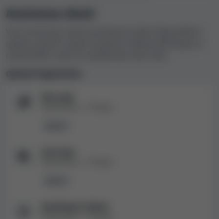
PariPlay, Habanero, Red Rake Gaming, Spinomenal, 1X2
Assistenza clienti
Gaming, Booming Games, Iron Dog Studio, Dream Play,
Belatra Games, Booongo (BNG), MrSlotty, AbraCadabra,
Vuoi conoscere i tipi di assistenza clienti disponibili in
OMI Gaming, Ho Gaming, Genii, BEON, Heaven of 7,
questo casinò? Scopri le opzioni relative alla lingua e i
Bullshark Games, Pixmove, Fantasma Games, Turbo
canali offerti, oltre ai risultati dei nostri test.
Games, Platipus, Concept Gaming, Altente, Bluejack
Gaming, Phoenix7, RFranco Games, Lucky Streak,
Opzioni linguistiche
Amigo Gaming, Spadegaming, Apollo Games, Aviatrix,
Betixon, Elbet, ElCasino (TVBET), OneTouch, JDB
Sito web
Gaming, Kiron Interactive, iMoon, Mobilots, Galaxsys,
Disponibile...
1
lingua
Spinthon, Triple Profits Games (TPG), Reevo, Enjoy
Inglese
Gaming, King Midas (Kingmaker), PLAYHUB, Mascot
Gaming, PG Soft (Pocket Games Soft), TVBet, Ela
Live chat
Games, Holi, VeliTech (VeliPlay), Pinoy Bet Games,
Disponibile...
1
lingua
Slotoland, Rich88, Royal Slot Gaming (RSG), Fa Chai
Gaming, Ready Play Gaming, Iconic21 (BETER Live),
Inglese
Caleta Gaming, AvatarUX, Bigpot Gaming, Peter & Sons,
F*Bastards, upgaming, Imagine Live, Esa Gaming,
Assistenza clienti:
Kitsune Studios, LiveG24, CQ9 Gaming, CT Interactive,
Disponibile...
1
lingua