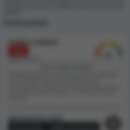
sicurezza è il parametro principale che usiamo per esprimere
Shiny Joker Casino è corretto e sicuro?
l'affidabilità, correttezza e qualità dei casinò online del nostro
Spiegazione dell'Indice di sicurezza
database.
Parametri principali
Quando calcoliamo l'Indice di sicurezza di un casinò,
seguiamo una
complessa metodologia che prende in
considerazione le variabili che abbiamo incluso e
Termini e condizioni
valutato nella nostra recensione
. Comprende Termini
Iniqui
e condizioni, reclami dei giocatori, introiti stimati,
blacklist e vari altri fattori relativi al casinò.
Problemi trovati:
Mostra analisi dettagliata
Nella nostra recensione di Shiny Joker Casino, abbiamo
Analizziamo i termini e condizioni di ciascun casinò alla
letto ed esaminato attentamente i Termini e condizioni
ricerca di regole inique che potrebbero essere
di Shiny Joker Casino. Abbiamo trovato alcune regole o
potenzialmente utilizzate contro i giocatori. Ogni clausola
clausole che non ci piacciono e, nel complesso,
considerata scorretta risulterà in un Indice di sicurezza
riteniamo che i T&C siano ingiusti
. Regole ingiuste o
più basso.
svantaggiose possono potenzialmente essere usate
contro i giocatori per giustificare una mancata
corresponsione delle vincite. In base ai risultati delle
Dimensioni del casinò
nostre ricerche, ti consigliamo di cercare un casinò con
Casinò piccolo
Gruppo molto grande