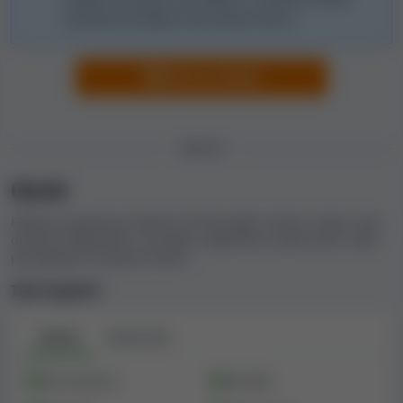
18.236 punti di penalità totali
, di cui
17.472
tramite siti diversi da Casino Guru.
provengono dai casinò collegati. Puoi trovare altre
informazioni sui reclami e sui punti di penalità alla
sezione "Spiegazioni sull'Indice di sicurezza".
Invia un reclamo
Feedback e recensioni degli utenti di
Shiny Joker Casino
GIOCHI
Su Casino Guru,
Giochi
gli utenti hanno l'opportunità di
valutare e recensire i casinò online
per poter
Esplora la gamma di giochi di Shiny Joker Casino. Scopri i tipi
condividere le loro opinioni, feedback ed esperienze. In
di giochi disponibili, i provider supportati e quali sono i titoli
base a questi dati generiamo un punteggio sulla
più popolari di questo casinò.
soddisfazione degli utenti, che va da Terribile a
Tipi di giochi
Eccellente.
Purtroppo, ancora non ci sono recensioni degli utenti
Giochi
Giochi live
per Shiny Joker Casino nella nostra banca dati. Ti
invitiamo a condividere la tua esperienza con questo
Slot machine
Roulette
casinò, positiva o negativa che sia, sul nostro sito.