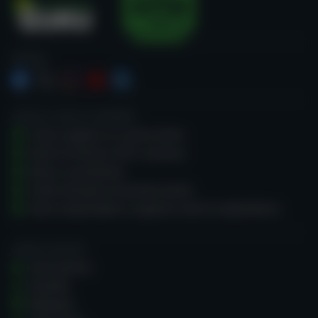
Casino Guru
SEGUICI
Vogliamo che i giocatori comprendano il gioco
d'azzardo.
GUIDA AL GIOCO D'AZZARDO
Come scegliere un casinò online
Giochi di fortuna: RTP e varianza
Bonus e promozioni
Codice del gioco d’azzardo onesto
Gioco responsabile e supporto contro la dipendenza
GUIDE AI GIOCHI
Slot machine
Roulette
Blackjack