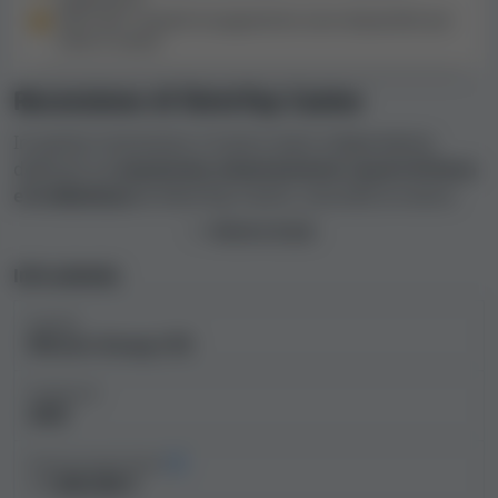
Non tutti i metodi di pagamento sono disponibili per
tutte le valute
Recensione di SlotoTop Casino
In questa recensione, il nostro team indipendente
dedicato ha
esaminato attentamente i punti di forza
e le debolezze
di SlotoTop Casino, secondo la nostra
metodologia di recensione dei casinò
. Esaminando le
Mostra di più
licenze, i Termini e condizioni, i reclami dei giocatori
aggiornati, i limiti, l'assistenza clienti e altri elementi
Info azienda
essenziali del casinò, il nostro team dedicato alle
Azienda
recensioni ha individuato la soglia di sicurezza e
Winzon Group LTD
correttezza del casinò,
stabilendo se si tratta di
un'opzione regolare e sicura
oppure pericolosa per i
Fondazione
giocatori.
2020
In base alle informazioni raccolte, abbiamo calcolato
Introiti annuali stimati
l'Indice di sicurezza del casinò, ovvero il punteggio che
< 1.000.000 €