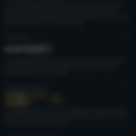
Spearhead Studios, SlotMill, Amusnet, Givme Games,
Un'iniziativa che abbiamo lanciato con l'obiettivo di creare
PG Soft (Pocket Games Soft), Oryx Gaming, Synot
un sistema globale di auto-esclusione, che permetta ai
giocatori più vulnerabili di bloccare il proprio accesso a tutte
Games, Skywind Group, Stakelogic, Gamevy, Peter &
le possibilità di gioco d'azzardo online.
Sons, Kalamba Games, CT Interactive, Golden Hero,
Spinberry, Hacksaw Gaming.
GAMTEGRITY
Bonus e codici promo per SlotoTop
Casino
Una piattaforma creata per mostrare tutti i nostri sforzi nel
concretizzare l'idea di un'industria del gioco d'azzardo
I casinò online offrono incentivi sotto forma di bonus
online più sicura e trasparente.
per incoraggiare i giocatori nuovi ad aprire un conto e
quelli già esistenti a continuare a giocare. I bonus
CASINO GURU AWARDS
deposito e senza deposito sono le categorie più
comuni. Mentre i bonus deposito vengono elargiti solo
se il giocatore effettua un deposito, i bonus senza
Un progetto ambizioso che ha l'obiettivo di celebrare le più
deposito o spin gratuiti vengono dati ai giocatori senza
grandi e responsabili aziende nel settore iGaming e dar loro
bisogno di versare. Tuttavia, tra le promozioni offerte
il riconoscimento che meritano.
dai casinò è possibile trovare anche altri codici bonus,
bonus di benvenuto alla registrazione e programmi