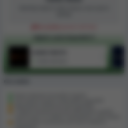
SlotoTop Casino è stato chiuso e non è più in
attività.
Non accetta
giocatori dall'Italia
Migliori casinò disponibili IT
CASINO VINCITU
Scelto dal Guru
Pro e contro
Buona selezione di provider di giochi
Varie opzioni di gioco responsabile disponibili
Reputazione inficiata da casinò gemellati
L’importo massimo di vincita settimanale in questo
casinò è pari a € 10.000 (o l’equivalente in altra valuta)
Sono previste commissioni per alcuni metodi di
pagamento