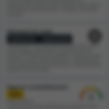
blacklist e vari altri fattori relativi al casinò.
potenzialmente utilizzate contro i giocatori. Ogni clausola
considerata scorretta risulterà in un Indice di sicurezza
Nella nostra recensione di SlotoTop Casino, abbiamo
più basso.
letto ed esaminato attentamente i Termini e condizioni
di SlotoTop Casino.
Non abbiamo individuato regole o
Dimensioni del casinò
clausole che reputiamo ingiuste o svantaggiose.
È un
buon segno, poiché regole di questa natura potrebbero
Casinò piccolo
Gruppo grande
essere usate per evitare di pagare le vincite ai giocatori.
Generalmente i casinò più grandi sono più sicuri, poiché
introiti maggiori permettono di rimborsare anche le
In base alle nostre stime e ai dati effettivi che abbiamo
vincite più consistenti senza problemi, e poiché sono stati
raccolto, SlotoTop Casino sembra essere un
grande
testati da un gran numero di giocatori. Consideriamo gli
casinò online
. Questo casinò ha una
quantità di
introiti stimati relativi agli ultimi 4 anni, nonché gli introiti
degli altri casinò correlati.
pagamenti negati nella media, in base ai reclami dei
giocatori
, relativamente alle sue dimensioni. Quando
valutiamo un casinò, prendiamo in considerazione il
Rapporto reclami/dimensioni
numero di reclami in relazione alle dimensioni, dato che
i casinò più grandi ricevono in genere più reclami,
Medio
poiché hanno un numero di utenti maggiore.
Reclami totali:
0
La presenza di reclami significa che il casinò non tratta