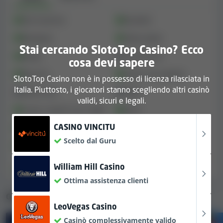
sull'Indice di sicurezza".
Slot machine
Roulette
Feedback e valutazione degli utenti di
Blackjack
Video poker
SlotoTop Casino
Stai cercando SlotoTop Casino? Ecco
Bingo
Scommesse
cosa devi sapere
Su Casino Guru,
gli utenti hanno l'opportunità di
Baccarà
Giochi con jackpot
valutare e recensire i casinò online
SlotoTop Casino non è in possesso di licenza rilasciata in
per poter
Italia. Piuttosto, i giocatori stanno scegliendo altri casinò
condividere le loro opinioni, feedback ed esperienze. In
Giochi live
Poker
validi, sicuri e legali.
base a questi dati generiamo un punteggio sulla
Craps e giochi con i dadi
Keno
soddisfazione degli utenti, che va da Terribile a
Eccellente.
CASINO VINCITU
Gratta e vinci
Scommesse di eSport
Scelto dal Guru
Tuttavia, al momento, non ci sono recensioni degli
Giochi “crash“
utenti per SlotoTop Casino nella nostra banca dati. Ti
William Hill Casino
invitiamo a condividere il tuo feedback e la tua
Disponibile:
11
Non disponibile:
4
Ottima assistenza clienti
valutazione sul nostro sito, indipendentemente dal
fatto che la tua esperienza con questo casinò sia stata
Giochi più popolari
positiva o deludente.
LeoVegas Casino
Casinò complessivamente valido