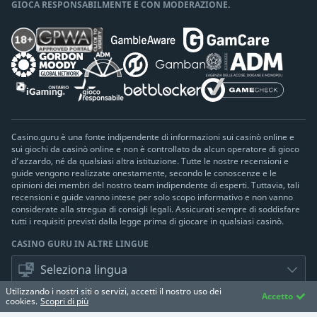
GIOCA RESPONSABILMENTE E CON MODERAZIONE.
Casino.guru è una fonte indipendente di informazioni sui casinò online e
sui giochi da casinò online e non è controllato da alcun operatore di gioco
d’azzardo, né da qualsiasi altra istituzione. Tutte le nostre recensioni e
guide vengono realizzate onestamente, secondo le conoscenze e le
opinioni dei membri del nostro team indipendente di esperti. Tuttavia, tali
recensioni e guide vanno intese per solo scopo informativo e non vanno
considerate alla stregua di consigli legali. Assicurati sempre di soddisfare
tutti i requisiti previsti dalla legge prima di giocare in qualsiasi casinò.
CASINO GURU IN ALTRE LINGUE
Seleziona lingua
Utilizzando i nostri siti o servizi, accetti il nostro uso dei
Accetto
cookies.
Scopri di più