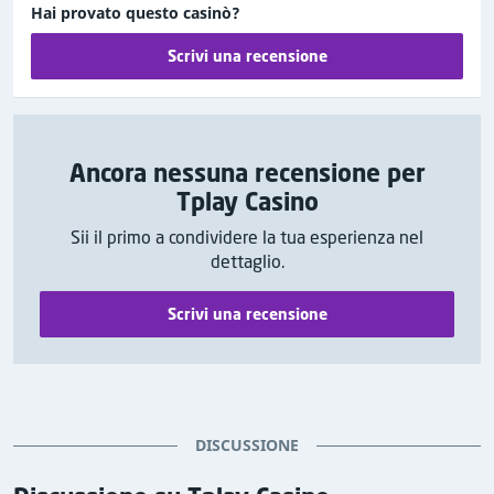
Hai provato questo casinò?
Scrivi una recensione
Nota:
è possibile che non tutti i metodi di
pagamento elencati sopra siano disponibili
sia per i depositi che per i prelievi. Inoltre,
determinati metodi di pagamento potrebbero
essere disponibili solo in alcuni Paesi.
Ancora nessuna recensione per
Tplay Casino
Sii il primo a condividere la tua esperienza nel
Opzioni sulle lingue e sull'assistenza
dettaglio.
clienti
Scrivi una recensione
Per recensire i casinò online, i membri del nostro team
dedicato raccolgono informazioni sull'assistenza e sulle
lingua disponibili. Trovi le lingue disponibili su Tplay
Casino nella tabella che segue.
DISCUSSIONE
Lingua
Sito web
Assistenza clienti
Live chat