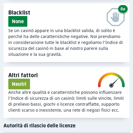
Casino Guru
, è un potenziale indice di comportamenti
scorretti nei confronti dei clienti. Raccomandiamo ai
0x
Blacklist
giocatori di prendere in considerazione quste
None
informazioni, al momento di scegliere un casinò in cui
giocare.
Se un casinò appare in una blacklist valida, di solito è
perché ha delle caratteristiche negative. Noi prendiamo
in considerazione tutte le blacklist e regoliamo l'Indice di
Analisi dei Termini e condizioni di Tplay
sicurezza del casinò in base al nostro parere sulla
Casino
situazione e la sua gravità.
Per recensire i casinò online,
leggiamo attentamente i
Termini e condizioni di ciascun casinò e ne
Altri fattori
valutiamo la correttezza
. Nei Termini e condizioni di
Neutri
molti di loro, troviamo clausole e regole che
Anche altre qualità e caratteristiche possono influenzare
consideriamo ingiuste, perché danno al casinò la
l'Indice di sicurezza di un casinò: limiti sulle vincite, limiti
possibilità di giustificare una mancata correponsione
di prelievo bassi, giochi o licenze contraffatte, supporto
delle vincite in determinate situazioni.
clienti scarso o inesistente, una rete di negozi fisici ecc.
Nel corso della nostra procedura di revisione, non
Autorità di rilascio delle licenze
abbiamo trovato regole ingiuste nei Termini e