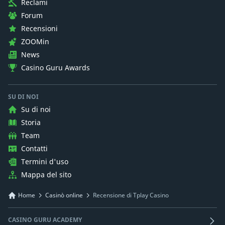
Reclami
deposito, offerti ai giocatori dopo che hanno effettuato
Forum
un deposito. Tuttavia, i casinò offrono anche
Recensioni
promozioni di altro tipo, codici bonus, bonus di
ZOOMin
benvenuto alla registrazione e programmi fedeltà.
News
Purtroppo, al momento non abbiamo bonus di Tplay
Casino Guru Awards
Casino nella nostra banca dati.
Alcuni di questi potrebbero essere disponibili solo per i
SU DI NOI
giocatori di determinati Paesi. Alla sezione '
Bonus
' di
Su di noi
questa recensione trovi ulteriori informazioni su quali
Storia
bonus sono disponibili nella tua area.
Team
Contatti
Termini d'uso
Mappa del sito
Home
Casinò online
Recensione di Tplay Casino
CASINO GURU ACADEMY