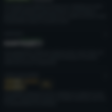
Un'iniziativa che abbiamo lanciato con l'obiettivo di creare
un sistema globale di auto-esclusione, che permetta ai
giocatori più vulnerabili di bloccare il proprio accesso a tutte
le possibilità di gioco d'azzardo online.
GAMTEGRITY
Una piattaforma creata per mostrare tutti i nostri sforzi nel
concretizzare l'idea di un'industria del gioco d'azzardo
online più sicura e trasparente.
CASINO GURU AWARDS
Un progetto ambizioso che ha l'obiettivo di celebrare le più
grandi e responsabili aziende nel settore iGaming e dar loro
il riconoscimento che meritano.