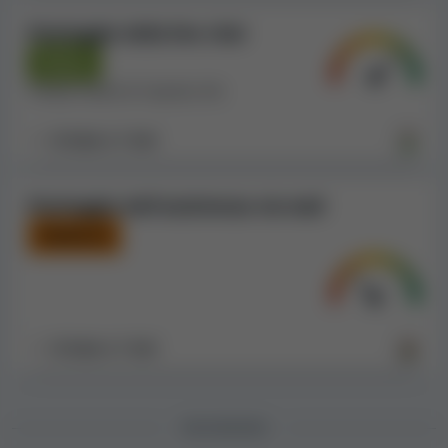
Punteggio della live chat
In questo momento, la nostra banca dati ha
4 bonus di
WinMega Casino
, tra cui:
Buono
Tempo medio di risposta: 8m
100% fino a 200 €
e 25 spin extra
50% fino a 250 €
e 50 spin extra
In base a
1
test
50% fino a 250 €
e 50 spin extra
100% fino a 300 €
e 25 spin extra
Punteggio dell'assistenza via mail
Mediocre
Tieni a mente che questi bonus potrebbero non essere
disponibili per i giocatori di determinate aree
geografiche. Consulta la sezione '
"Bonus"
' di questa
recensioni per maggiori dettagli e per scoprire quali di
quali offerte potresti usufruire.
In base a
1
test
RECENSIONI