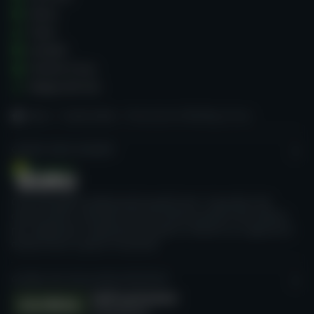
Storia
Team
Contatti
Termini d'uso
Mappa del sito
Home
Casinò online
Recensione di WinMega Casino
CASINO GURU ACADEMY
Corsi formativi professionali gratuiti per i lavoratori dei
casinò online, orientati verso le buone pratiche del settore,
per migliorare l'esperienza di gioco e favorire un approccio
onesto verso il gioco d'azzardo.
GLOBAL SELF-EXCLUSION INITIATIVE