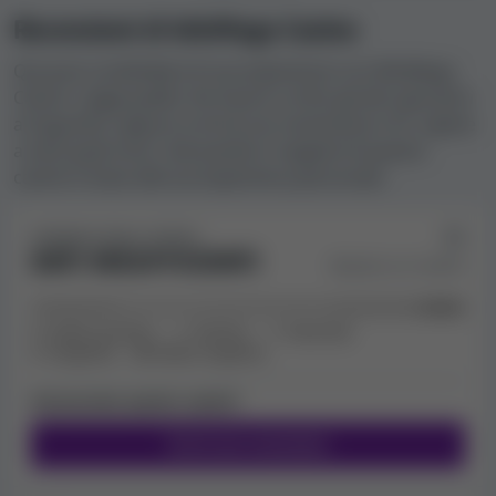
Recensioni di WinMega Casino
Qui puoi condividere le tue esperienze con WinMega
Casino. Leggi quello che hanno scritto gli altri giocatori
al riguardo, oppure scrivi la tua recensione e fa' sapere
a tutti quali sono i lati positivi e negativi di questo
casinò in base alla tua esperienza personale.
FEEDBACK DEGLI UTENTI:
DATI INSUFFICIENTI
Basato su 4 utenti
Molto positivo
Positivo
Neutrale
Negativo
Molto negativo
Hai provato questo casinò?
Scrivi una recensione