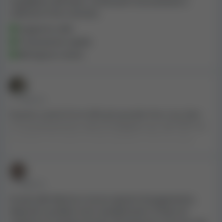
orgoglioso del team. Continuerò sicuramente a
utilizzare il loro servizio.
Supporto utile
Transazione rapida
Bel layout e tema
• 11 MESI FA
Questo casinò è la truffa più grande che ci sia. Non
c'è assolutamente nulla di sbagliato qui. Né l'RTP né
le vincite. Ho avuto tre giri gratuiti e non ho vinto
nulla. 0,0.
Inoltre, non è possibile contattare la chat live o
l'assistenza via email. Ho richiesto la chiusura
• 1 ANNO FA
dell'account tramite entrambi i metodi, ma non è
successo nulla. Né una risposta né una chiusura.
Grazie alle diverse e sicure opzioni di pagamento,
Vi preghiamo di segnalare eventuali altre persone
depositi e prelievi sono semplicissimi. Il team di
interessate.