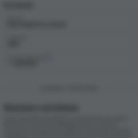
oppure se è una truffa (o una via di mezzo), sono stati
Info azienda
presi in esame l'imparzialità dei Termini e condizioni, le
Azienda
licenze, i reclami da parte dei giocatori attivi, i limiti
Next Global Era Limited
dell'assistenza clienti e altri importanti fattori.
Fondazione
In base a questi marcatori abbiamo calcolato l'Indice di
2025
sicurezza, un punteggio che sintetizza la nostra analisi
sulla sicurezza e correttezza dei casinò online. Più è alto
Introiti annuali stimati
l'Indice di sicurezza, minori sono le probabilità di
< 1.000.000 €
riscontrare problemi durante il gioco o di diminuire la
cifra prelevabile.
WinMega Casino ha totalizzato un
Indice di sicurezza Basso, pari a 3.6
, mostrandosi
SICUREZZA E CORRETTEZZA
piuttosto scarso quanto a correttezza e sicurezza, in
base al nostro metodo di valutazione. Continua a
leggere la nostra recensione di WinMega Casino per
Sicurezza e correttezza
conoscere meglio questo casinò e decidere se fa al caso
Scopri quali fattori prendiamo in considerazione nel calcolo
tuo.
dell'Indice di sicurezza di WinMega Casino. L'Indice di
sicurezza è il parametro principale che usiamo per esprimere
l'affidabilità, correttezza e qualità dei casinò online del nostro