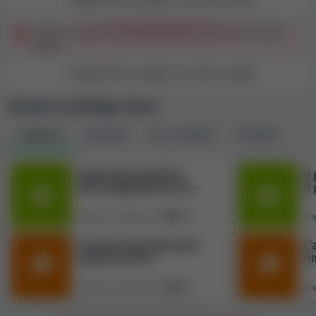
abbiamo dato a questo casinò
1.849 punti di penalità
totali. Puoi trovare altre informazioni sui reclami e sui
Il gioco a basso rischio può portare alla confisca delle
punti di penalità alla sezione "Spiegazioni sull'Indice di
vincite
sicurezza".
Leggi tutta la regola e la nostra analisi
Feedback e recensioni degli utenti di
Reclami su WinMega Casino
WinMega Casino
Tutti
(17)
Aperti
(0)
Non risolti
(8)
Risolti
(4)
Rif
Su Casino Guru,
gli utenti hanno l'opportunità di
valutare e recensire i casinò online
per poter
Il giocatore dichiara
Il
condividere le loro opinioni, feedback ed esperienze. In
che il pagamento è in
il
base a questi dati generiamo un punteggio sulla
ritardo.
in
soddisfazione degli utenti, che va da Terribile a
4.000 €
Importo contestato:
Imp
Eccellente.
L'account del giocatore
L'
rimane attivo
ri
Tuttavia, il punteggio sulla soddisfazione degli utenti
nonostante la
no
viene calcolato quando il casinò ottiene almeno 5
richiesta di
ri
2.200 €
Importo contestato:
Imp
recensioni. Dato che abbiamo raccolto solo
le
autoesclusione.
recensioni di 4 giocatori
, non abbiamo ancora un