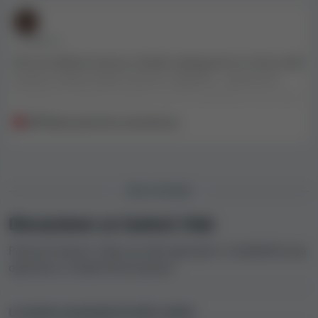
Olandese
• 3 ANNI FA
Per capire quanto l'assistenza clienti sia solerte,
Mi accreditano bonus chiedo spiegazioni in chat onde
professionale ed efficace, la contattiamo direttamente,
evitare trabocchetti e bonus capestro ...dicono di
come parte della nostra metodologia di valutazione dei
rispettare volume di gioco ma mi omettono una cosa
casinò. Per noi l'assistenza clienti è un servizio
importante ,non scommettere più del 30%del mio
importante, poiché il suo scopo è quello di risolvere gli
diffidate pessima assistenza
deposito (che caspita di regola!) pena non viene
eventuali problemi relativi alla registrazione su Casino1
pagata vincita...raggiunto volume.. purtroppo errore
Club, alla gestione del conto di gioco, alla procedura di
mia giocata superiore al 30% sbagliando tasto non
prelievo ecc. In base alle risposte che abbiamo ricevuto
avendo capito e saputo questa stupida regola ...
durante la fase di test, potremmo dire che Casino1 Club
DISCUSSIONE
tremila euro non pagati ...diffidate
ha un'
assistenza clienti veloce e professionale
Discussione su Casino1 Club
Giochi e slot disponibili su Casino1 Club
Parla di Casino1 Club con altri giocatori: condividi la tua
opinione o chiedi informazioni.
Casino1 Club ha questi
tipi di giochi da casinò in
offerta
: Slot machine, Roulette, Blackjack, Video poker,
Bingo, Baccarà, Giochi con jackpot, Craps e giochi con i
Le nostre recensioni di altri casinò