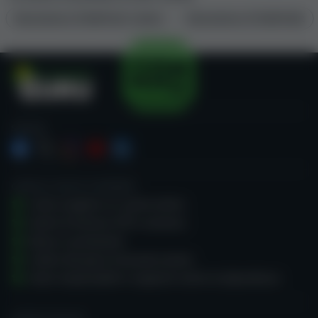
dadi, Keno, Gratta e vinci, Altri giochi di carte, Sport
Recensione di BetPoint Casino
Recensione di DAZN Bet
virtuali, Altri giochi.
Sono disponibili giochi di
52 provider di giochi da
casinò
. Ecco quali: Evolution Gaming, Yggdrasil
Gaming, Thunderkick, Betsoft Gaming, Rival, ELK
Studios, Evoplay, Ezugi, SA Gaming, BGaming, Booming
Games, Booongo (BNG), MrSlotty, MG, InBet Games,
Casino Guru
SEGUICI
Lucky Streak, GamingSoft, Mancala Gaming,
Vogliamo che i giocatori comprendano il gioco
Skillzzgaming, Spadegaming, Flatdog, Spinthon, Vivo
d'azzardo.
Gaming, AllWaySpin, Zeus Play, PG Soft (Pocket Games
Soft), Salsa Technology, Nucleus Gaming, FunTa
GUIDA AL GIOCO D'AZZARDO
Gaming, Leap Gaming, TVBet, Felix Gaming, TPG
Come scegliere un casinò online
(Tipping Point Gaming), Caleta Gaming,
Giochi di fortuna: RTP e varianza
LottoInstantWin (LiW), Gamzix, Kalamba Games, CT
Bonus e promozioni
Interactive, Super Spade Club, CyberSlot, Thunderspin,
Codice del gioco d’azzardo onesto
SimplePlay, Funky Games, Playbro, Bet2tech, JUSTPLAY,
Gioco responsabile e supporto contro la dipendenza
Triple Cherry, Ruby Play, Bet Construct, Orbital Gaming,
SuperLotto Plus, Ka Gaming.