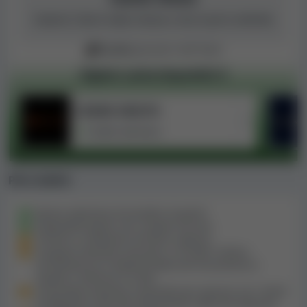
Casino1 Club è stato chiuso e non è più in attività.
Accetta
giocatori dall'Italia
Migliori casinò disponibili IT
CASINO VINCITU
Scelto dal Guru
Pro e contro
Buona selezione di provider di giochi
Disponibili giochi con croupier da vivo
Termini e condizioni di bonus rigorosi
Il payout massimo sarà pari a 10 volte l’ultimo
versamento se l’importo totale del versamento è
uguale o inferiore a € 200
La puntata massima consentita per giocare con i fondi
di deposito è del 29% dell'attuale saldo del deposito