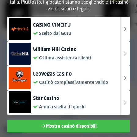
Italia. Piuttosto, i giocatori stanno scegliendo altri casinò
Il giocatore sta
Il
Ci impegniamo a filtrarle e a calcolare un
validi, sicuri e legali.
riscontrando un
st
punteggio accurato relativo al feedback degli
problema non definito.
utenti; tuttavia, per questi motivi, non
30.000 €
Importo contestato:
Imp
CASINO VINCITU
prendiamo in considerazione il feedback degli
Scelto dal Guru
utenti nel calcolo del nostro Indice di
sicurezza.
Il calcolo del nostro Indice di Sicurezza
William Hill Casino
prende in considerazione anche i reclami
Ottima assistenza clienti
relativi ai casinò correlati e i reclami inviati
Dati aziendali e licenze di Casino1 Club
tramite siti diversi da Casino Guru.
LeoVegas Casino
Casino1 Club è di proprietà di
Game Tech Group N.V.
Casinò complessivamente valido
ed ha degli introiti annuali stimati superiori a
Invia un reclamo
$1,000,000. Si tratta quindi di un casinò online fra i più
Star Casino
piccoli, secondo i nostri criteri di categorizzazione.
Ampia scelta di giochi
Per quanto ne sappiamo,
Casino1 Club non ha una
GIOCHI
licenza di gioco
.
Mostra casinò disponibili
Giochi