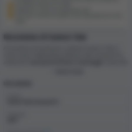
Il prelievo minimo è di 100€
Supporto in chat non disponibile 24/7
Non tutti i fornitori di giochi sono disponibili per tutti i
paesi
Recensione di Casino1 Club
Al momento di esaminare e valutare Casino1 Club, il
nostro team indipendente dedicato alle recensioni ha
analizzato
i suoi punti di forza e svantaggi
in base alla
nostra
metodologia di recensione dei casinò
.
Per
Mostra di più
determinare se questo casinò sia valido e sicuro,
oppure potenzialmente pericoloso
Info azienda
, i nostri addetti alle
recensioni hanno esaminato attentamente la
Azienda
correttezza dei suoi Termini e condizioni, le licenze,
Game Tech Group N.V.
l'assistenza clienti, i limiti, i reclami dei giocatori e altri
importanti fattori.
Fondazione
2017
Abbiamo messo a punto l'Indice di sicurezza dei casinò,
una rappresentazione numerica e verbale della