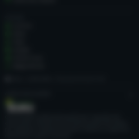
Ricorda che i giocatori di determinate zone potrebbero
SU DI NOI
non avere accesso a queste offerte. Per vedere quali
Su di noi
bonus potresti richiedere, consulta la sezione '
Bonus
'
Storia
di questa recensione.
Team
Contatti
Termini d'uso
Mappa del sito
Home
Casinò online
Recensione di Casino1 Club
CASINO GURU ACADEMY
Corsi formativi professionali gratuiti per i lavoratori dei
casinò online, orientati verso le buone pratiche del settore,
per migliorare l'esperienza di gioco e favorire un approccio
onesto verso il gioco d'azzardo.