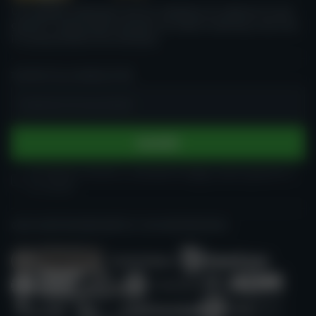
Un progetto ambizioso che ha l'obiettivo di celebrare le più
grandi e responsabili aziende nel settore iGaming e dar loro
il riconoscimento che meritano.
ISCRIVITI ALLA NEWSLETTER
Inserisci la tua email
Iscriviti
Ho almeno 18 anni e, secondo la legge, posso giocare in
un casinò
GIOCA RESPONSABILMENTE E CON MODERAZIONE.