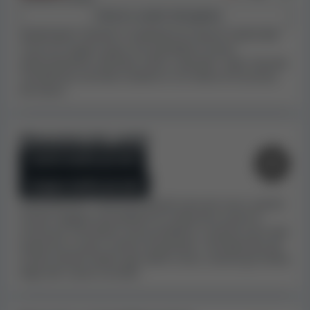
e condizioni, reclami dei giocatori, introiti stimati,
Mostra analisi dettagliata
blacklist e vari altri fattori relativi al casinò.
Analizziamo i termini e condizioni di ciascun casinò alla
Nella nostra recensione di Casino1 Club, abbiamo letto
ricerca di regole inique che potrebbero essere
potenzialmente utilizzate contro i giocatori. Ogni clausola
ed esaminato attentamente i Termini e condizioni di
considerata scorretta risulterà in un Indice di sicurezza
Casino1 Club. Abbiamo trovato alcune regole o clausole
più basso.
che non ci piacciono e
riteniamo che i T&C siano
ingiusti
. Regole ingiuste o svantaggiose potrebbero
essere usate per negare gli incassi ai giocatori.
Dimensioni del casinò
Considerando la gravità delle informazioni che abbiamo
Casinò medio-piccolo
raccolto in merito alla correttezza dei T&C di questo
casinò, ti consigliamo di cercare un casinò che abbia
Gruppo medio-piccolo
T&C migliori, o almeno di procedere con cautela.
Generalmente i casinò più grandi sono più sicuri, poiché
introiti maggiori permettono di rimborsare anche le
In base alle nostre stime e ai dati effettivi che abbiamo
vincite più consistenti senza problemi, e poiché sono stati
raccolto, Casino1 Club sembra essere un
casinò online
testati da un gran numero di giocatori. Consideriamo gli
di dimensioni medio-piccole
. In rapporto alle sue
introiti stimati relativi agli ultimi 4 anni, nonché gli introiti
degli altri casinò correlati.
dimensioni, i
reclami ricevuti mostrano un valore
complessivo medio di vincite disputate
. Quando
valutiamo un casinò, prendiamo in considerazione il