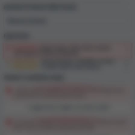
trovato alcune regole o clausole discutibili. Per questo,
Autorità di rilascio delle licenze
riteniamo che i Termini e condizioni di Casino1 Club
siano iniqui
.
Nessuna licenza
Importante
Nota:
da' un'occhiata
qui
alle informazioni
che abbiamo raccolto dopo aver esaminato i
Avvertenza:
Regola iniqua sulle vincite, basata
T&C.
sull’importo totale dei depositi
Importante:
Vincite limitate a 100.000 € al mese
Importante:
Il casinò opera senza licenza
Reclami dei giocatori relativi a Casino1
Termini e condizioni iniqui
Club
L'utilizzo della strategia di scommessa Martingala può
La nostra valutazione dei casinò si basa enormemente
comportare la confisca delle vincite
sui reclami dei giocatori, poiché offrono
importanti
Leggi tutta la regola e la nostra analisi
informazioni sui problemi riscontrati dai giocatori e
sul modo in cui i casinò si impegnano a risolvere le
Le comuni strategie di ricerca dei bonus possono essere
situazioni
. Calcolando l'Indice di sicurezza di ogni
viste come una grave violazione dei T&C
casinò, prendiamo in considerazione tutti i reclami che