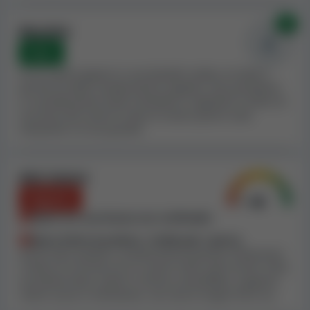
In base alle informazioni che abbiamo trovato, Club
Million Casino non è menzionato in alcuna blacklist
0x
Blacklist
rilevante. L'inclusione di un casinò in una blacklist,
None
come la nostra
blacklist di Casino Guru
, fa intuire un
comportamento scorretto nei confronti dei clienti.
Se un casinò appare in una blacklist valida, di solito è
Consigliamo ai giocatori di prendere in considerazione
perché ha delle caratteristiche negative. Noi prendiamo
in considerazione tutte le blacklist e regoliamo l'Indice di
questo dato, al momento di scegliere un casinò.
sicurezza del casinò in base al nostro parere sulla
situazione e la sua gravità.
Tutto questo, insieme ad altri fattori che prendiamo in
considerazione per le nostre recensoni, ha determinato
per Club Million Casino un
Indice di sicurezza pari a
Altri fattori
5.4, ovvero Inferiore alla media
. Questo casinò non è
un'opzione consigliabile per chi cerca un casinò online
Negativi
che garantisca correttezza ai propri clienti.
Opera con una licenza non verificabile
Basso limite di prelievo: 10.000 руб / giorno
Termini e condizioni di Club Million
Anche altre qualità e caratteristiche possono influenzare
Casino
l'Indice di sicurezza di un casinò: limiti sulle vincite, limiti
di prelievo bassi, giochi o licenze contraffatte, supporto
clienti scarso o inesistente, una rete di negozi fisici ecc.
Per recensire i casinò online,
esaminiamo