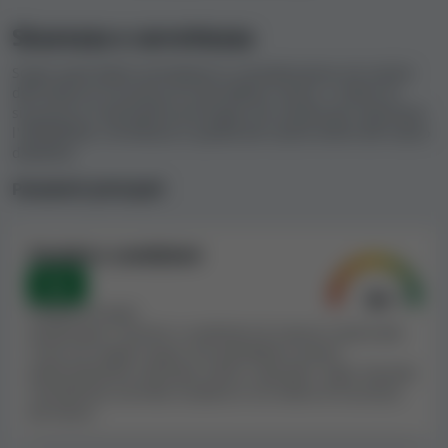
ha un Indice di sicurezza Inferiore alla media, pari a
5.4
: potrebbe non essere la scelta migliore per la
Sicurezza e correttezza
maggior parte dei giocatori, in termini di correttezza e
Scopri quali fattori prendiamo in considerazione nel calcolo
sicurezza. Continua a leggere la nostra recensione di
dell'Indice di sicurezza di Club Million Casino. L'Indice di
Club Million Casino per conoscere meglio questo casinò
sicurezza è il parametro principale che usiamo per esprimere
e decidere se fa al caso tuo.
l'affidabilità, correttezza e qualità dei casinò online del nostro
database.
Club Million Casino è corretto e sicuro?
Parametri principali
Spiegazione dell'Indice di sicurezza
Per calcolare l'Indice di sicurezza di un casinò, usiamo
Termini e condizioni
una formula complessa che tiene in considerazione
Equi
le tante informazioni
che abbiamo raccolto e valutato
Problemi trovati:
nella nostra recensione. Sono compresi termini e
Analizziamo i termini e condizioni di ciascun casinò alla
condizioni del casinò, reclami dei giocatori, entrate
ricerca di regole inique che potrebbero essere
stimate, blacklist e molti altri elementi.
potenzialmente utilizzate contro i giocatori. Ogni clausola
considerata scorretta risulterà in un Indice di sicurezza
Per la nostra recensione di Club Million Casino,
più basso.
abbiamo esaminato e analizzato attentamente i suoi