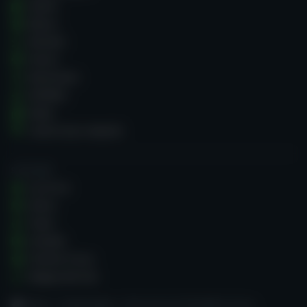
GO, Pragmatic Play, Yggdrasil Gaming, Igrosoft,
Giochi
Gaminator, Belatra Games, Unicum, MegaJack,
Bonus
Greentube.
Reclami
Forum
Bonus e codici offerti da Club Million
Recensioni
Casino
ZOOMin
News
I casinò online offrono bonus ai giocatori nuovi o già
Casino Guru Awards
esistenti per incentivarli ad aprire un conto e
cominciare a giocare. Bonus senza deposito, spin
gratuiti e bonus deposito sono alcuni dei tipi di bonus
SU DI NOI
più cercati. I bonus senza deposito possono essere
Su di noi
ottenuti registrando un account nel casinò, mentre i
Storia
bonus deposito si ottengono effettuando un
Team
versamento. Tra le promozioni offerte dai casinò
Contatti
troviamo inoltre codici bonus, bonus di benvenuto per
Termini d'uso
la registrazione e programmi fedeltà.
Mappa del sito
In questo momento, la nostra banca dati ha
3 bonus di
Home
Casinò online
Recensione di Club Million Casino