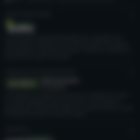
Club Million Casino
, tra cui:
CASINO GURU ACADEMY
100% fino a 20.000 руб
150% fino a 10.000 руб
30 SPIN EXTRA
su Book of Ra
Corsi formativi professionali gratuiti per i lavoratori dei
casinò online, orientati verso le buone pratiche del settore,
Tieni a mente che questi bonus potrebbero non essere
per migliorare l'esperienza di gioco e favorire un approccio
onesto verso il gioco d'azzardo.
disponibili per i giocatori di determinate aree
geografiche. Consulta la sezione '
"Bonus"
' di questa
recensioni per maggiori dettagli e per scoprire quali di
GLOBAL SELF-EXCLUSION INITIATIVE
quali offerte potresti usufruire.
Un'iniziativa che abbiamo lanciato con l'obiettivo di creare
un sistema globale di auto-esclusione, che permetta ai
giocatori più vulnerabili di bloccare il proprio accesso a tutte
le possibilità di gioco d'azzardo online.
GAMTEGRITY