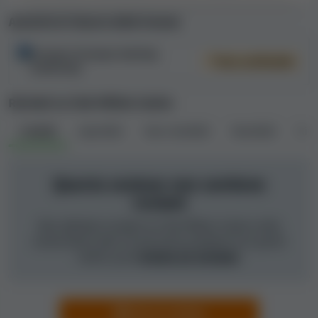
approfonditamente i Termini e condizioni di ciascun
Autorità di rilascio delle licenze
casinò per valutarne la correttezza
. Nei Termini e
condizioni di molti di loro, troviamo clausole e regole
Curaçao (Curaçao Gaming
che consideriamo ingiuste o clamorosamente
Non verificabile
Authority)
svantaggiose, perché danno al casinò la possibilità di
giustificare un mancato pagamento delle vincite in
Reclami su Club Million Casino
determinate situazioni.
Tutti
(0)
Aperti
(0)
Non risolti
(0)
Risolti
(0)
Rifi
Nel corso della nostra procedura di revisione, non
abbiamo trovato regole ingiuste nei Termini e
condizioni di Club Million Casino
.
Questa sezione non contiene
reclami
Reclami degli utenti per Club Million
Non abbiamo reclami su Club Million Casino nella
Casino
nostra banca dati. Se hai avuto problemi con questi
casinò, puoi
inviare un reclamo
.
La nostra metodologia di recensione dei casinò fa
molto affidamento sui reclami dei giocatori, perché ci
danno
importanti informazioni sui problemi
riscontrati dai giocatori e sul modo in cui i casinò li
Invia un reclamo