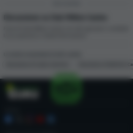
pagamento menzionate possano essere
DISCUSSIONE
usate sia per i depositi che per i prelievi.
Analogamente, alcune opzioni di pagamento
Discussione su Club Million Casino
potrebbero essere disponibili solo in Paesi
Parla di Club Million Casino con altri giocatori: condividi
selezionati.
la tua opinione o chiedi informazioni.
Opzioni sulle lingue e sull'assistenza
Le nostre recensioni di altri casinò
clienti
Recensione di Casino Sanremo
Recensione di BetPoint Ca
Per recensire i casinò online, i membri del nostro team
dedicato raccolgono informazioni sull'assistenza e sulle
lingua disponibili. Le opzioni disponibili su Club Million
Casino si trovano nella tabella qui sotto.
Lingua
Sito web
Assistenza clienti
Live chat
Casino Guru
SEGUICI
Vogliamo che i giocatori comprendano il gioco
Russo
d'azzardo.