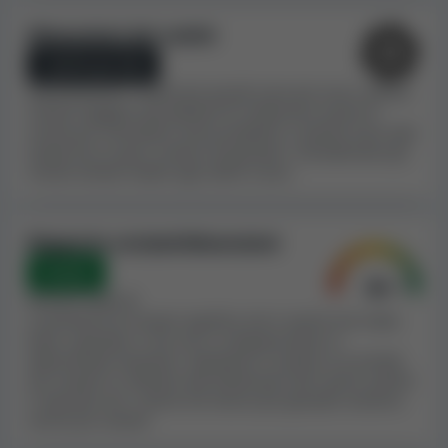
Termini e condizioni.
Ci sembra che non siano
Dimensioni del casinò
presenti regole o clausole che potrebbero essere
considerate ingiuste o apertamente svantaggiose
Casinò piccolo
nei confronti dei giocatori.
Questo è un segno
Generalmente i casinò più grandi sono più sicuri, poiché
favorevole, considerando che queste regole possono
introiti maggiori permettono di rimborsare anche le
potenzialmente essere sfruttate per negare gli incassi
vincite più consistenti senza problemi, e poiché sono stati
testati da un gran numero di giocatori. Consideriamo gli
ai giocatori.
introiti stimati relativi agli ultimi 4 anni.
In base alle nostre stime e ai dati effettivi che abbiamo
raccolto, Club Million Casino sembra essere un
casinò
Rapporto reclami/dimensioni
online tra i più piccoli
. Questo casinò ha una
quantità
di pagamenti negati molto bassa, in base ai reclami
Ottimo
dei giocatori
, relativamente alle sue dimensioni
Reclami totali:
0
(oppure non ha ricevuto alcun reclamo). Prendiamo in
La presenza di reclami significa che il casinò non tratta
considerazione le dimensioni del casinò e i reclami dei
bene i giocatori o che non si comporta bene in
determinate situazioni. Valutiamo il numero e la serietà
giocatori in relazione fra loro, poiché i casinò più grandi
dei reclami in relazioni alle dimensioni del casinò, poiché
tendono a ricevere più reclami, per via del maggior
è naturale che i casinò che hanno più giocatori avranno
numero di giocatori.
anche più reclami.