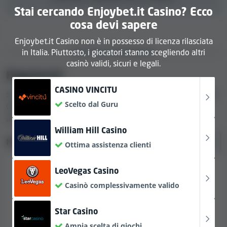
cui ci occupiamo. Tutte le informazioni sui limiti sulle
Stai cercando Enjoybet.it Casino? Ecco
vincite e sui prelievi di questo casinò sono mostrate
cosa devi sapere
nella tabella.
Enjoybet.it Casino non è in possesso di licenza rilasciata
Limiti di prelievo
Limiti di vincita
in Italia. Piuttosto, i giocatori stanno scegliendo altri
METODI DI PAGAMENTO
casinò validi, sicuri e legali.
Nessun limite
Nessun limite di vincita
Pagamenti
CASINO VINCITU
Scopri i metodi di pagamento supportati da Enjoybet.it
Nota:
è possibile che non tutti i metodi di
Scelto dal Guru
Casino, oltre alle limitazioni e alle commissioni
pagamento elencati sopra siano disponibili
associate alle transazioni verso/dal tuo conto.
sia per i depositi che per i prelievi. Inoltre,
William Hill Casino
determinati metodi di pagamento potrebbero
Metodi di pagamento
Mostra tutto
(12)
essere disponibili solo in alcuni Paesi.
Ottima assistenza clienti
LeoVegas Casino
Assistenza clienti e lingue disponibili
Casinò complessivamente valido
Le nostre recensioni esperte di casinò si basano sui vari
Star Casino
dati che raccogliamo su ciascun casinò, comprese le
Ampia scelta di giochi