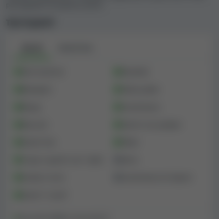
più popolari di questo casinò.
Enjoybet.it Casino: feedback degli utenti
Tipi di giochi
e recensioni valutate
Giochi
Giochi live
Su Casino Guru,
i giocatori possono valutare e
recensire i casinò online
per esprimere idee, feedback
Slot machine
Roulette
ed esperienze. In base a queste informazioni,
Blackjack
Video poker
calcoliamo un punteggio complessivo sulla
soddisfazione degli utenti che va da Terribile a
Bingo
Scommesse
Eccellente.
Baccarà
Giochi con jackpot
Purtroppo, ancora non ci sono recensioni degli utenti
Giochi live
Poker
per Enjoybet.it Casino nella nostra banca dati. Ti
invitiamo a condividere la tua esperienza con questo
Craps e giochi con i dadi
Keno
casinò, positiva o negativa che sia, sul nostro sito.
Gratta e vinci
Scommesse di eSport
Giochi “crash“
Nota:
le recensioni degli utenti potrebbero
non rispecchiare fedelmente la qualità del
Disponibile:
13
Non disponibile:
2