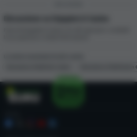
DISCUSSIONE
Discussione su Enjoybet.it Casino
Parla di Enjoybet.it Casino con altri giocatori: condividi
la tua opinione o chiedi informazioni.
Le nostre recensioni di altri casinò
Recensione di BetPoint Casino
Recensione di BetPassion 
Casino Guru
SEGUICI
Vogliamo che i giocatori comprendano il gioco
d'azzardo.