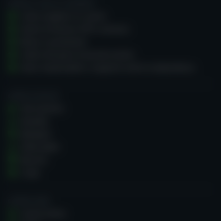
GUIDA AL GIOCO D'AZZARDO
Come scegliere un casinò
Giochi di fortuna: RTP e varianza
Bonus e promozioni
Codice del gioco d’azzardo onesto
Gioco responsabile e supporto contro la dipendenza
GUIDE AI GIOCHI
Slot machine
Roulette
Blackjack
Video poker
Baccarà
Craps
CASINO GURU
Casinò online