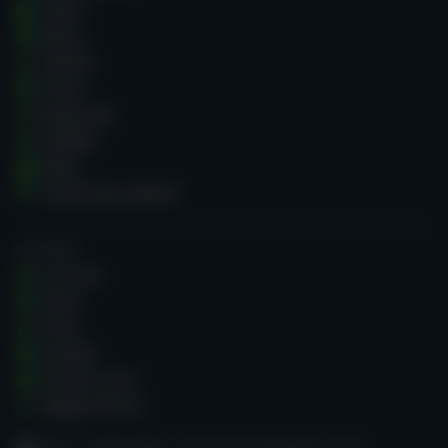
Giochi
Bonus
Reclami
Forum
Recensioni
ZOOMin
News
Casino Guru Awards
SU DI NOI
Su di noi
Storia
Team
Contatti
Termini d'uso
Mappa del sito
Home
Casinò online
Recensione di Enjoybet.it Casino