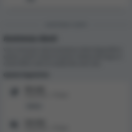
Enjoybet.it Casino offre questi
tipi di giochi da casinò
:
Slot machine, Roulette, Blackjack, Scommesse, Video
poker, Bingo, Baccarà, Giochi con jackpot, Giochi live,
Poker, Craps e giochi con i dadi, Gratta e vinci, Altri
ASSISTENZA CLIENTI
giochi di carte, Sport virtuali, Altri giochi, Giochi "crash",
Live show, Baccarat live, Bingo live, Blackjack live, Giochi
Assistenza clienti
con i dadi live, Altri giochi live, Poker live, Roulette live.
Vuoi conoscere i tipi di assistenza clienti disponibili in
Sono disponibili giochi di
35 provider di giochi
. Ecco
questo casinò? Scopri le opzioni relative alla lingua e i
quali: NetEnt, Play'n GO, Evolution Gaming, Pragmatic
canali offerti, oltre ai risultati dei nostri test.
Play, Yggdrasil Gaming, Red Tiger Gaming, iSoftBet,
Opzioni linguistiche
Playson, Nextgen Gaming, GameArt, Habanero,
Leander Games, 1X2 Gaming, Booming Games,
Sito web
Greentube, Worldmatch, Cristaltec, CAPECOD Gaming,
Disponibile...
1
lingua
Gol Games, NazionaleElettronica, Espresso Games,
Synot Games, Skywind Group, Spinmatic, Fazi, Seven
Italiano
ABC, Spribe, NEMESIS, Games Global, WMG, Bragg
Gaming, Tuko Productions, Medialive, Triple Cherry,
Live chat
EURASIAN (EA) Gaming.
Disponibile...
1
lingua