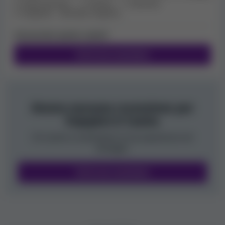
Molto positivo
Positivo
Neutrale
Negativo
Molto negativo
Hai provato questo casinò?
Scrivi una recensione
Ancora nessuna recensione per
Enjoybet.it Casino
Sii il primo a condividere la tua esperienza nel
dettaglio.
Scrivi una recensione