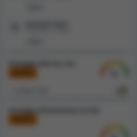
Italiano
Bonus e codici promo per Enjoybet.it
Casino
Assistenza clienti:
Disponibile...
1
lingua
I casinò online offrono bonus sia giocatori nuovi sia a
quelli già esistenti, per incentivarli ad aprire un conto e
Italiano
cominciare a giocare. Le due categorie più popolari
sono gli spin gratuiti e i bonus senza deposito, offerti ai
giocatori al momento della registrazione, e i bonus
Punteggio della live chat
deposito, offerti ai giocatori dopo che hanno effettuato
Mediocre
un deposito. Tuttavia, i casinò offrono anche
promozioni di altro tipo, codici bonus, bonus di
benvenuto alla registrazione e programmi fedeltà.
In base a
4
test
Purtroppo, al momento non abbiamo bonus di
Enjoybet.it Casino nella nostra banca dati.
Punteggio dell'assistenza via mail
Mediocre
Alcuni di questi potrebbero essere disponibili solo per i
giocatori di determinati Paesi. Alla sezione '
Bonus
' di