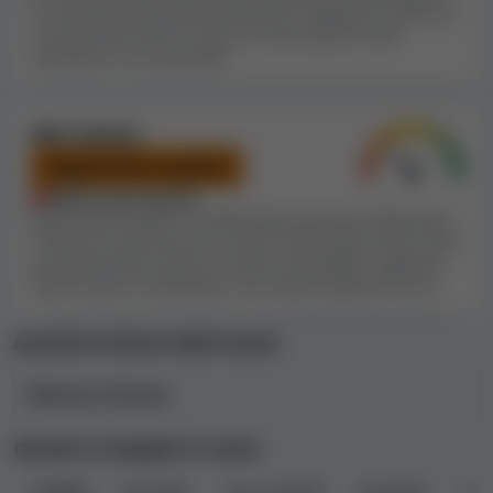
in considerazione tutte le blacklist e regoliamo l'Indice di
Considerati tutti i fattori nella nostra recensione,
sicurezza del casinò in base al nostro parere sulla
situazione e la sua gravità.
Enjoybet.it Casino ha totalizzato un
Indice di sicurezza
pari a 7.6, che è di valore Superiore alla media.
.
Questo casinò è un'opzione accettabile per alcuni
Altri fattori
giocatori, ma ci sono casinò migliori per chi cerca un
casinò online impegnato a tenere un comportamento
Leggermente negativi
corretto.
Opera senza licenza
Anche altre qualità e caratteristiche possono influenzare
l'Indice di sicurezza di un casinò: limiti sulle vincite, limiti
Analisi dei Termini e condizioni di
di prelievo bassi, giochi o licenze contraffatte, supporto
Enjoybet.it Casino
clienti scarso o inesistente, una rete di negozi fisici ecc.
Per valutare i casinò online,
esaminiamo
Autorità di rilascio delle licenze
attentamente i Termini e condizioni di ogni casinò
per monitorarne la correttezza
. Nei T&C di molti
Nessuna licenza
casinò, individuiamo delle clausole che riteniamo
ingiuste o potenzialmente penalizzanti. In alcuni casi,
Reclami su Enjoybet.it Casino
queste regole possono essere usate come scusa per
non pagare le vincite ai giocatori.
Tutti
(0)
Aperti
(0)
Non risolti
(0)
Risolti
(0)
Rifi