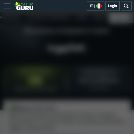
IT
|
Login
PANORAMICA
SICUREZZA E CORRETTEZZA
GIOCHI
BONUS
PAGAMENTI
Recensione di Enjoybet.it Casino
Indice di sicurezza
Feedback degli utenti
7.6
Dati insufficienti
0 recensioni
Superiore alla media
Michal V.
12/2025
Scopri la recensione di Enjoybet.it Casino, i reclami e
altri elementi. È un buon casinò, ma esistono alternative
migliori. Scopri perché.