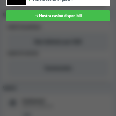
informazioni sulle lingue supportate e sull'assistenza
clienti. Trovi le lingue disponibili su Enjoybet.it Casino
nella tabella che segue.
Limiti sulle transazioni
Mostra casinò disponibili
Lingua
Sito web
Assistenza clienti
Live chat
Limiti di prelievo
Italiano
Non limitato per EUR
Per testare l'utilità dell'assistenza clienti di questo
Limiti di vincita
casinò, abbiamo contattato i rappresentanti del casinò
e valutato le loro risposte. Riteniamo che l'assistenza
clienti sia molto importante, perché offre assistenza in
Sconosciuto
caso di problemi durante la registrazione su Enjoybet.it
Casino, con la gestione dell'account, con i prelievi e in
altri casi ancora. Enjoybet.it Casino ha un'
assistenza
Valute
clienti nella media
, in base al risultato dei nostri test.
Tradizionali
Slot e altri giochi di Enjoybet.it Casino
Valute fiat supportate.
EUR