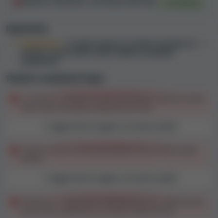
Gibilterra (Gibraltar Licensing Authority)
che abbiamo raccolto dopo aver esaminato i
Verificata
T&C.
Importante
Importante:
Il casinò impone un limite massimo di
Reclami dei giocatori relativi a
prelievo anche sulle vincite relative ai jackpot
Gamebookers Casino
progressivi
Termini e condizioni iniqui
La nostra metodologia di recensione dei casinò fa
molto affidamento sui reclami dei giocatori, perché ci
Le comuni strategie di ricerca dei bonus possono essere
danno
importanti informazioni sui problemi
viste come una grave violazione dei T&C
riscontrati dai giocatori e sul modo in cui i casinò li
Leggi tutta la regola e la nostra analisi
risolvono
. Quando calcoliamo l'Indice di sicurezza di un
casinò, prendiamo in considerazione tutti i reclami
Il gioco a basso rischio può portare alla confisca delle
ricevuti al nostro
Centro di risoluzione reclami
, oltre a
vincite
quelli inviati tramite altri siti e canali.
Leggi tutta la regola e la nostra analisi
Al momento abbiamo
0 reclami riguardanti
direttamente questo casinò
nel nostro database,
Prelevare e ridepositare ripetutamente per ottenere più
insieme a
113 reclami relativi ad altri casinò collegati
.
bonus può comportare la confisca delle vincite