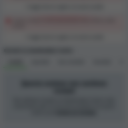
A causa di questi reclami, abbiamo dato a questo casinò
3.688 punti di penalità totali
Leggi tutta la regola e la nostra analisi
, di cui
3.688
provengono
dai casinò collegati. Puoi trovare altre informazioni sui
reclami e sui punti di penalità alla sezione "Spiegazioni
Il gioco a basso rischio può portare alla confisca delle
vincite
sull'Indice di sicurezza".
Leggi tutta la regola e la nostra analisi
Feedback degli utenti e recensioni per
Gamebookers Casino
Reclami su Gamebookers Casino
Tutti
(0)
Aperti
(0)
Non risolti
(0)
Risolti
(0)
Rifi
Casino Guru
mette a disposizione degli utenti una
piattaforma per valutare i casinò online
e
condividere opinioni, feedback ed esperienze. In base ai
Questa sezione non contiene
dati raccolti, calcoliamo un punteggio sulla
reclami
soddisfazione degli utenti che va da Terribile a
Eccelllente.
Non abbiamo reclami su Gamebookers Casino nella
nostra banca dati. Se hai avuto problemi con questi
Finora, abbiamo ricevuto solo
1 recensione dei
casinò, puoi
inviare un reclamo
.
giocatori
per Gamebookers Casino: ecco perché
questo casinò non ha ancora un punteggio sulla