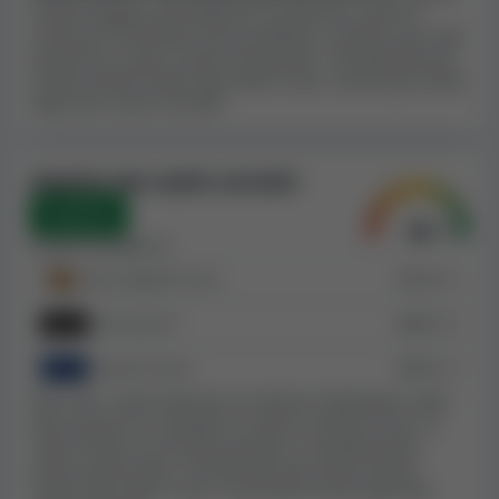
introiti maggiori permettono di rimborsare anche le
risultati delle nostre ricerche, ti raccomandiamo
vincite più consistenti senza problemi, e poiché sono stati
prudenza se decidi di giocare in questo casinò.
testati da un gran numero di giocatori. Consideriamo gli
introiti stimati relativi agli ultimi 4 anni, nonché gli introiti
Gamebookers Casino è un
casinò online molto
degli altri casinò correlati.
grande
, in base alle nostre stime o informazioni
raccolte. Ha un
numero basso di pagamenti negati,
secondo i reclami dei giocatori
, quando teniamo in
Impatto dei casinò correlati
considerazione le sue dimensioni. Prendiamo in
Positivo
considerazione le dimensioni del casinò e i reclami dei
Casinò correlati:
3
giocatori in relazione fra loro, poiché i casinò più grandi
tendono a ricevere più reclami, per via del maggior
Gioco Digitale Casino
9.1
/10
numero di giocatori.
bwin Casino IT
8.8
/10
Per quanto ne sappiamo, Gamebookers Casino non è
Eurobet.it Casino
9.8
/10
su alcuna blacklist rilevante. L'inclusione di un casinò in
Non tutti i casinò operano in maniera individuale: molti
una blacklist, come la nostra
blacklist di Casino Guru
, fa
fanno parte di un gruppo di casinò correlati tra loro. Il
intuire un comportamento scorretto nei confronti dei
nostro Indice di sicurezza prende in considerazione
clienti. Consigliamo ai giocatori di prendere in
anche questo dato. Consideriamo gli introiti stimati
considerazione questo dato, al momento di scegliere
relativi agli ultimi 4 anni, nonché gli introiti degli altri