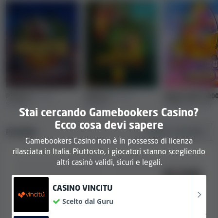
pagamento
Gamebookers Casino accetta depositi tramite
23
metodi di pagamento
. Comprende: Neteller, Skrill,
PaysafeCard, Mastercard, VISA, INSTADEBIT, eps-
Überweisung, PayPal, Przelewy24, Trustly Pay, Diners
Club, Maestro, Online bank transfer, Teleingreso,
Dankort, Bancontact, Bank transfer, ApplePay, Skrill 1-
Tap, LuxonPay, CashtoCode, Aircash, Klarna.
Pirots 3
di ELK
Pirots 2
di ELK
Sugar Rush 100
Studios
Studios
Pragmatic Play
Stai cercando Gamebookers Casino?
Molti siti di gioco online applicano delle restrizioni sulle
Ecco cosa devi sapere
vincite massime possibili e sugli importi prelevabili.
Provider
Mostra tutto
(88)
Spesso, i limiti su vincite e prelievi sono abbastanza
Gamebookers Casino non è in possesso di licenza
elevati da non risultare troppo impattanti per la
rilasciata in Italia. Piuttosto, i giocatori stanno scegliendo
maggior parte dei giocatori. Tuttavia, ci sono casinò che
altri casinò validi, sicuri e legali.
impongono limitazioni piuttosto restrittive sugli importi
relativi a vincite e prelievi. Ecco perché prendiamo in
CASINO VINCITU
considerazione queste limitazioni nelle nostre
Scelto dal Guru
recensioni. Nella tabella qui sotto puoi trovare
informazioni sui limiti di vincita e di prelievo di questo