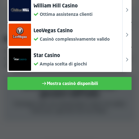
William Hill Casino
casinò.
Ottima assistenza clienti
Limiti di prelievo
Limiti di
BONUS CASINÒ
vincita
LeoVegas Casino
EUR 50.000 al mese
Nessun limite di
Bonus di Gamebookers Casino
Casinò complessivamente valido
vincita
Scopri tutti i bonus offerti da Gamebookers Casino,
I limtii di prelievo si applicano anche alle vincite coi
Star Casino
jackpot progressivi!
compresi i bonus senza deposito e quelli di benvenuto
Ampia scelta di giochi
che si ottengono al primo deposito.
Nota:
è probabile che non tutti i metodi di
pagamento elencati sopra siano disponibili
Mostra casinò disponibili
Nessun bonus disponibile per
sia per i depositi che per i prelievi. Inoltre,
giocatori dall'Italia
alcune opzioni di pagamento potrebbero
Purtroppo, pare che Gamebookers Casino non abbia
essere disponibili solo in alcuni Paesi.
bonus per i giocatori del tuo Paese.
Assistenza clienti e lingue disponibili