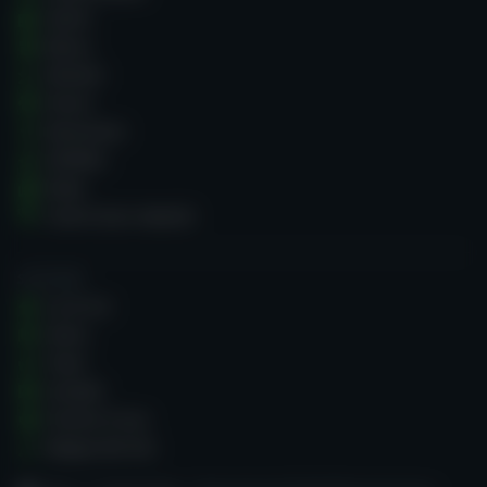
Giochi
Bonus
Reclami
Forum
Recensioni
ZOOMin
News
Casino Guru Awards
SU DI NOI
Su di noi
Storia
Team
Contatti
Termini d'uso
Mappa del sito