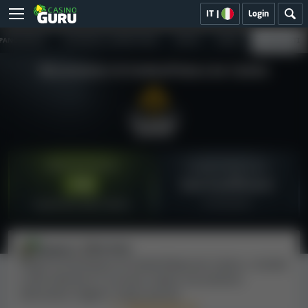
IT
|
Login
PANORAMICA
SICUREZZA E CORRETTEZZA
GIOCHI
BONUS
PAGAMENTI
Recensione di GoldenPalace.be Casino
Indice di sicurezza
Feedback degli utenti
7.9
Dati insufficienti
0 recensioni
Superiore alla media
Zuzana C.
04/2026
Scopri la recensione di GoldenPalace.be Casino, i reclami
e altri elementi. È un buon casinò, ma esistono
alternative migliori. Scopri perché.
Importante (1)