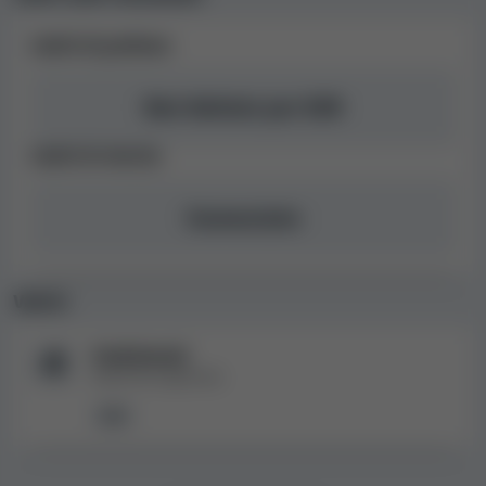
Rumeno
Limiti di prelievo
Arabo
Non limitato per EUR
Cinese
Limiti di vincita
Il nostro team ha contattato l'assistenza clienti durante
il processo di revisione per ottenere un quadro preciso
Sconosciuto
della qualità del servizio. Dato che l'assistenza clienti
può aiutarti in caso di problemi con la procedura di
registrazione su GoldenPalace.be Casino, i conti, i
Valute
prelievi o altro ancora, per noi è molto importante. A
giudicare dalle risposte che abbiamo ricevuto,
Tradizionali
riteniamo che l'assistenza clienti di GoldenPalace.be
Valute fiat supportate.
Casino sia
nella media
.
EUR
Slot e altri giochi di GoldenPalace.be
Casino