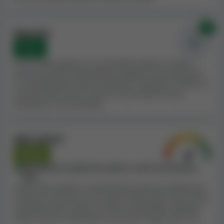
questi casinò. abbiamo tenuto in
considerazione le caratteristiche del casinò
0x
Blacklist
collegato nel nostro calcolo dell'Indice di
sicurezza di GoldenPalace.be Casino.
None
Se un casinò appare in una blacklist valida, di solito è
perché ha delle caratteristiche negative. Noi prendiamo
T&C di GoldenPalace.be Casino
in considerazione tutte le blacklist e regoliamo l'Indice di
sicurezza del casinò in base al nostro parere sulla
Per recensire i casinò online,
leggiamo attentamente i
situazione e la sua gravità.
Termini e condizioni di ciascun casinò e ne
valutiamo la correttezza
. Nei Termini e condizioni di
Altri fattori
molti di loro, troviamo clausole e regole che
consideriamo ingiuste, perché danno al casinò la
Neutri
possibilità di giustificare una mancata correponsione
Reputazione aiutata da casinò o centri scommessa
delle vincite in determinate situazioni.
fisici
Anche altre qualità e caratteristiche possono influenzare
Nel corso della nostra procedura di revisione, abbiamo
l'Indice di sicurezza di un casinò: limiti sulle vincite, limiti
trovato alcune regole o clausole discutibili. Per questo,
di prelievo bassi, giochi o licenze contraffatte, supporto
clienti scarso o inesistente, una rete di negozi fisici ecc.
riteniamo che i Termini e condizioni di