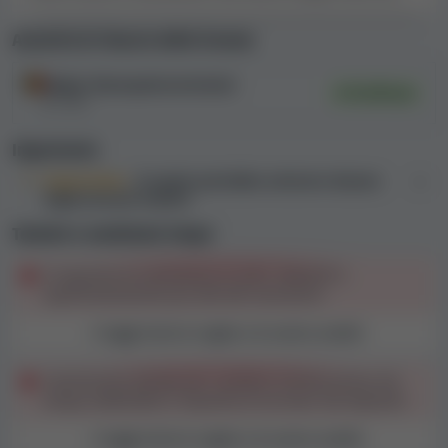
GoldenPalace.be Casino siano iniqui
.
Autorità di rilascio delle licenze
Nota:
per maggiori informazioni sulle nostre
Belgio (Kansspelcommissie)
Verificata
scoperte in merito ai Termini e condizioni,
B+ 3767
clicca
qui
.
Importante
Importante:
Il casinò potrebbe sottrarre denaro
Reclami dei giocatori su GoldenPalace.be
dagli account inattivi
Casino
Termini e condizioni iniqui
La nostra valutazione dei casinò si basa enormemente
Il requisito di scommessa su tutti i depositi è
sui reclami dei giocatori, poiché offrono
importanti
significativamente più alto del necessario
informazioni sui problemi riscontrati dai giocatori e
sul modo in cui i casinò si impegnano a risolvere le
Leggi tutta la regola e la nostra analisi
situazioni
. Calcolando l'Indice di sicurezza di ogni
casinò, prendiamo in considerazione tutti i reclami che
Commissioni elevate per i prelievi richiesti prima che
venga soddisfatto il requisito di turnover del deposito
riceviamo al nostro
Centro di risoluzione reclami
insieme ai reclami che troviamo altrove.
Leggi tutta la regola e la nostra analisi