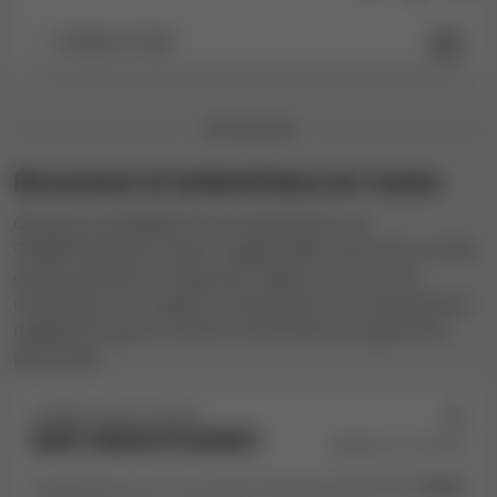
giocatori di determinate aree geografiche. Per sapere
quali bonus puoi richiedere, consulta la sezione
In base a
2
test
'
Bonus
' di questa recensione.
RECENSIONI
Recensioni di GoldenPalace.be Casino
Qui puoi condividere le tue esperienze con
GoldenPalace.be Casino. Leggi quello che hanno scritto
gli altri giocatori al riguardo, oppure scrivi la tua
recensione e fa' sapere a tutti quali sono i lati positivi e
negativi di questo casinò in base alla tua esperienza
personale.
FEEDBACK DEGLI UTENTI:
DATI INSUFFICIENTI
Basato su 0 utenti