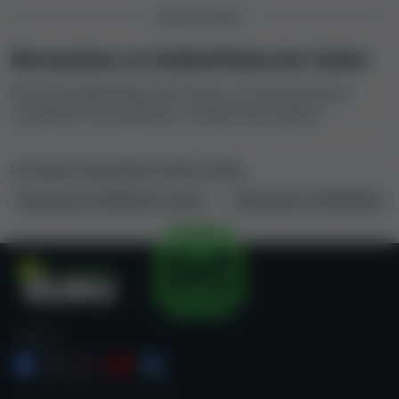
DISCUSSIONE
Discussione su GoldenPalace.be Casino
Parla di GoldenPalace.be Casino con altri giocatori:
condividi la tua opinione o chiedi informazioni.
Le nostre recensioni di altri casinò
Recensione di BetPoint Casino
Recensione di DAZN Bet
Casino Guru
SEGUICI
Vogliamo che i giocatori comprendano il gioco
d'azzardo.