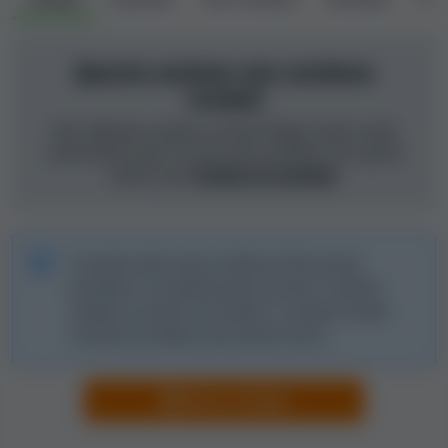
Heart Bingo Casino reclami dei giocatori
Questa sezione non contiene
I reclami dei giocatori hanno un ruolo importante nella
reclami
nostra metodologia di recensione dei casinò, perché ci
danno
importanti informazioni sui problemi
Non abbiamo reclami su Heart Bingo Casino nella
riscontrati dai giocatori e sul modo in cui i casinò li
nostra banca dati. Se hai avuto problemi con questi
gestiscono
. Prendiamo in considerazione tutti i reclami
casinò, puoi
inviare un reclamo
.
inviati tramite il nostro
Centro risoluzione reclami
,
insieme a quelli provenienti da altre fonti, quando
esaminiamo la sicurezza e la correttezza di un casinò.
Il calcolo del nostro Indice di Sicurezza
Al momento abbiamo
4 reclami riguardanti
prende in considerazione anche i reclami
direttamente questo casinò
nel nostro database,
relativi ai casinò correlati e i reclami inviati
insieme a
10 reclami relativi ad altri casinò collegati
.
tramite siti diversi da Casino Guru.
A causa di questi reclami, abbiamo dato a questo casinò
163 punti di penalità totali
, di cui
163
provengono dai
Invia un reclamo
casinò collegati. Puoi trovare altre informazioni sui
reclami e sui punti di penalità alla sezione "Spiegazioni