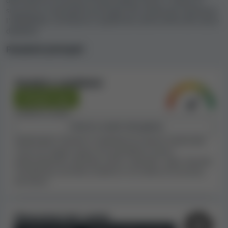
dell'Indice di sicurezza di Heart Bingo Casino. L'Indice di
sicurezza è il parametro principale che usiamo per esprimere
Calcoliamo l'Indice di sicurezza di un casinò secondo
l'affidabilità, correttezza e qualità dei casinò online del nostro
un'elaborata formula che prende in considerazione
database.
una gran quantità di dati
che abbiamo raccolto e
Parametri principali
valutato nella nostra recensione. Per esempio: introiti
stimati del casinò, reclami dei giocatori, T&C, blacklist e
così via.
Termini e condizioni
Per la nostra recensione, abbiamo analizzato
Perlopiù equi
meticolosamente i Termini e condizioni di Heart Bingo
Problemi trovati:
Casino. Abbiamo notato alcune regole o clausole poco
Mostra analisi dettagliata
corrette, ma
riteniamo che i Termini e condizioni
Analizziamo i termini e condizioni di ciascun casinò alla
siano perlopiù accettabili
. Una regola ingiusta o
ricerca di regole inique che potrebbero essere
svantaggiosa può essere usata per negare gli incassi ai
potenzialmente utilizzate contro i giocatori. Ogni clausola
giocatori; tuttavia, in questo caso, non abbiamo
considerata scorretta risulterà in un Indice di sicurezza
riscontrato esempi particolarmente gravi.
più basso.
In base alle nostre stime e ai dati effettivi che abbiamo
raccolto, Heart Bingo Casino sembra essere un
casinò
Dimensioni del casinò
online molto grande
. In rapporto alle sue dimensioni,