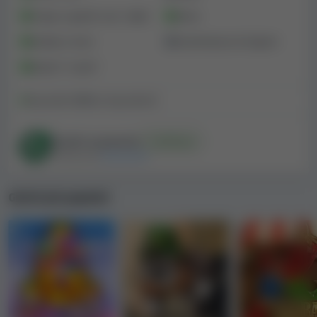
ad esempio ai casi in cui i casinò scrivono
Craps e giochi con i dadi
Keno
recensioni false per incrementare il loro
Gratta e vinci
Scommesse di eSport
feedback utenti, oppure ai giocatori
insoddisfatti che lasciano numerose
Giochi “crash“
recensioni negative per intaccare la
reputazione del casinò. Mettiamo tutto il
Disponibile:
12
Non disponibile:
3
nostro impegno nel filtrarle e calcolare un
punteggio basato sul feedback degli utenti
Giochi autentici
Certificato
oggettivamente accurato; nonostante ciò,
Verificato da
Gamecheck
non includiamo il feedback degli utenti nel
calcolo del nostro Indice di sicurezza.
Giochi più popolari
Informazioni aziendali e licenze di Heart
Bingo Casino
Heart Bingo Casino è di proprietà di
BV Gaming
Limited
ed ha degli introiti annuali stimati maggiori di
$5,000,000. In base alla categorizzazione che usiamo, si