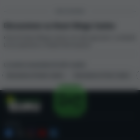
DISCUSSIONE
Discussione su Heart Bingo Casino
Parla di Heart Bingo Casino con altri giocatori: condividi
la tua opinione o chiedi informazioni.
Le nostre recensioni di altri casinò
Recensione di bwin Casino
Recensione di Star Casino
Casino Guru
SEGUICI
Vogliamo che i giocatori comprendano il gioco
d'azzardo.