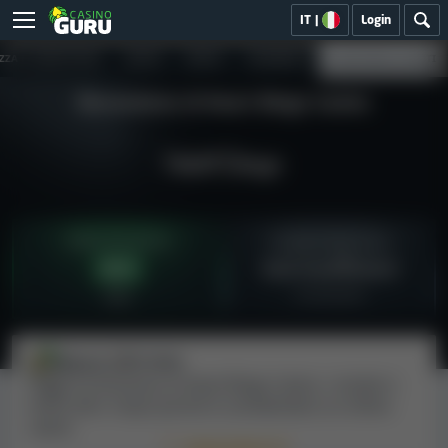
IT
|
Login
ZZA E CORRETTEZZA
GIOCHI
BONUS
PAGAMENTI
ASSISTENZA CLIENTI
Recensione di Heart Bingo Casino
Indice di sicurezza
Feedback degli utenti
8.3
Dati insufficienti
0 recensioni
Alto
Mirka D.
07/2026
Leggi la recensione di Heart Bingo Casino, i reclami e
molto altro. Scopri perché lo consideriamo un ottimo
casinò.
Importante (1)