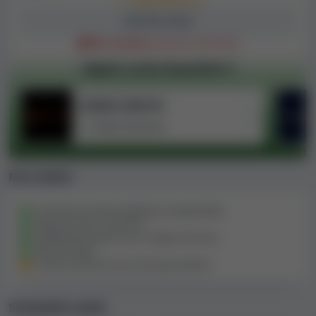
Sito del casinò
Non accetta
giocatori dall'Italia
Migliori casinò disponibili IT
CASINO VINCITU
Scelto dal Guru
Pro e contro
Assistenza clienti telefonica disponibile
App per iOS e Android
Disponibili giochi con croupier da vivo
Bel sito web
Limite massimo di vincita giornaliera
Screenshot casinò