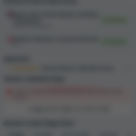
Autorità di rilascio delle licenze
Quando esaminiamo i casinò online per valutarli,
analizziamo meticolosamente i Termini e condizioni
Regno Unito (United Kingdom Gambling
Verificata
Commission)
di ogni casinò, allo scopo di valutarne il
039576-R-319370-025
comportamento
. Nei T&C di molti casinò, individuiamo
delle clausole che riteniamo ingiuste o apertamente
Gibilterra (Gibraltar Licensing Authority)
Verificata
penalizzanti: in certi casi, danno al casinò la possibilità
014
di giustificare la mancata corresponsione delle vincite ai
giocatori.
Importante
Importante:
Vincite limitate a £250.000 al mese
Nel corso della nostra procedura di revisione, abbiamo
trovato alcune regole o clausole discutibili. Tuttavia,
Termini e condizioni iniqui
complessivamente,
riteniamo che i Termini e
Il gioco a basso rischio può portare alla confisca delle
condizioni di Heart Bingo Casino siano perlopiù
vincite
onesti
.
Leggi tutta la regola e la nostra analisi
Nota:
puoi trovare le nostre scoperte
Reclami su Heart Bingo Casino
specifiche derivanti dall'analisi dei T&Cs
qui
.
Tutti
(0)
Aperti
(0)
Non risolti
(0)
Risolti
(0)
Rifi