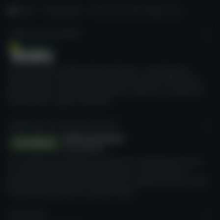
Home
Casinò online
Recensione di Heart Bingo Casino
CASINO GURU ACADEMY
Corsi formativi professionali gratuiti per i lavoratori dei
casinò online, orientati verso le buone pratiche del settore,
per migliorare l'esperienza di gioco e favorire un approccio
onesto verso il gioco d'azzardo.
GLOBAL SELF-EXCLUSION INITIATIVE
Un'iniziativa che abbiamo lanciato con l'obiettivo di creare
un sistema globale di auto-esclusione, che permetta ai
giocatori più vulnerabili di bloccare il proprio accesso a tutte
le possibilità di gioco d'azzardo online.
GAMTEGRITY