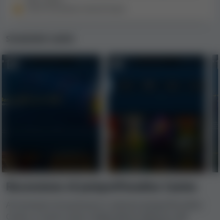
Limiti di prelievo mensili bassi
Screenshot casinò
Recensione di JackpotParadise Casino
Al momento di esaminare e valutare JackpotParadise
Casino, il nostro team indipendente dedicato alle