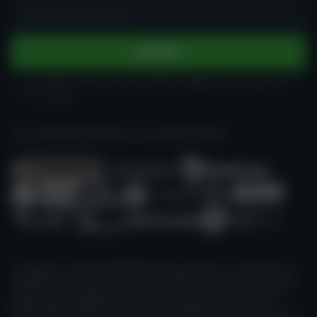
Inserisci la tua email
Iscriviti
Ho almeno 18 anni e, secondo la legge, posso giocare in
un casinò
GIOCA RESPONSABILMENTE E CON MODERAZIONE.
Casino.guru è una fonte indipendente di informazioni sui casinò online e
sui giochi da casinò online e non è controllato da alcun operatore di gioco
d’azzardo, né da qualsiasi altra istituzione. Tutte le nostre recensioni e
guide vengono realizzate onestamente, secondo le conoscenze e le
opinioni dei membri del nostro team indipendente di esperti. Tuttavia, tali