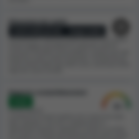
complessivamente svantaggiosi
. Regole ingiuste o
svantaggiose potrebbero essere usate contro i
giocatori per giustificare una mancata corresponsione
Dimensioni del casinò
delle vincite. Dato che abbiamo trovato falle importanti
Casinò medio-piccolo
Gruppo medio
sull'onestà dei T&C di questo casinò, ti consigliamo di
Generalmente i casinò più grandi sono più sicuri, poiché
cercare un casinò con T&C migliori o, almeno, di
introiti maggiori permettono di rimborsare anche le
procedere con cautela.
vincite più consistenti senza problemi, e poiché sono stati
testati da un gran numero di giocatori. Consideriamo gli
In base alle nostre stime e alle informazioni che
introiti stimati relativi agli ultimi 4 anni, nonché gli introiti
abbiamo raccolto, riteniamo che JackpotParadise
degli altri casinò correlati.
Casino sia un
casinò online di medie dimensioni
. In
rapporto alle sue dimensioni, i
reclami ricevuti
Rapporto reclami/dimensioni
mostrano un valore complessivo molto basso di
vincite disputate
. Quando valutiamo un casinò,
Ottimo
prendiamo in considerazione il numero di reclami in
Reclami totali:
0
relazione alle dimensioni, dato che i casinò più grandi
La presenza di reclami significa che il casinò non tratta
ricevono in genere più reclami, poiché hanno un
bene i giocatori o che non si comporta bene in
determinate situazioni. Valutiamo il numero e la serietà
numero di utenti maggiore.
dei reclami in relazioni alle dimensioni del casinò, poiché