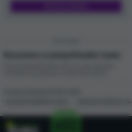
Portoghese
Scrivi una recensione
Giapponese
Finlandese
DISCUSSIONE
Francese
Discussione su JackpotParadise Casino
Durante i nostri test, contattiamo sempre l'assistenza
clienti e testiamo le loro risposte per valutarne utilità e
Parla di JackpotParadise Casino con altri giocatori:
professionalità. Dato che l'assistenza clienti può aiutarti
condividi la tua opinione o chiedi informazioni.
in caso di problemi con la procedura di registrazione su
JackpotParadise Casino, i conti, i prelievi o altro ancora,
Le nostre recensioni di altri casinò
per noi è molto importante. A giudicare dalle risposte
che abbiamo ricevuto, riteniamo che l'assistenza clienti
Recensione di BetPoint Casino
Recensione di Betsson Cas
di JackpotParadise Casino sia
nella media
.
Giochi e slot disponibili su