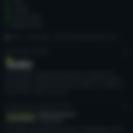
Team
I casinò online offrono incentivi sotto forma di bonus
Contatti
per incoraggiare i giocatori nuovi ad aprire un conto e
Termini d'uso
quelli già esistenti a continuare a giocare. I bonus
Mappa del sito
deposito e senza deposito sono le categorie più
comuni. Mentre i bonus deposito vengono elargiti solo
Home
Casinò online
Recensione di JackpotParadise Casino
se il giocatore effettua un deposito, i bonus senza
deposito o spin gratuiti vengono dati ai giocatori senza
CASINO GURU ACADEMY
bisogno di versare. Tuttavia, tra le promozioni offerte
dai casinò è possibile trovare anche altri codici bonus,
bonus di benvenuto alla registrazione e programmi
Corsi formativi professionali gratuiti per i lavoratori dei
fedeltà.
casinò online, orientati verso le buone pratiche del settore,
per migliorare l'esperienza di gioco e favorire un approccio
Attualmente la nostra banca dati ha
onesto verso il gioco d'azzardo.
2 bonus di
JackpotParadise Casino
:
GLOBAL SELF-EXCLUSION INITIATIVE
100% fino a 200 €
100% fino a £50
Un'iniziativa che abbiamo lanciato con l'obiettivo di creare