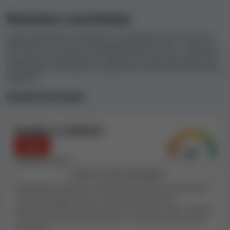
sicurezza e correttezza. Continua a leggere la nostra
Sicurezza e correttezza
recensione di JackpotParadise Casino per conoscere
meglio questo casinò e decidere se fa al caso tuo.
Scopri quali fattori prendiamo in considerazione nel calcolo
dell'Indice di sicurezza di JackpotParadise Casino. L'Indice di
sicurezza è il parametro principale che usiamo per esprimere
Indice di sicurezza: correttezza e
l'affidabilità, correttezza e qualità dei casinò online del nostro
sicurezza di JackpotParadise Casino
database.
Parametri principali
Quando calcoliamo l'Indice di sicurezza di un casinò,
seguiamo una
complessa metodologia che prende in
considerazione le variabili che abbiamo incluso e
Termini e condizioni
valutato nella nostra recensione
. Comprende Termini
Iniqui
e condizioni, reclami dei giocatori, introiti stimati,
blacklist e vari altri fattori relativi al casinò.
Problemi trovati:
Mostra analisi dettagliata
Nella nostra recensione di JackpotParadise Casino,
Analizziamo i termini e condizioni di ciascun casinò alla
abbiamo letto ed esaminato attentamente i Termini e
ricerca di regole inique che potrebbero essere
condizioni di JackpotParadise Casino. Abbiamo
potenzialmente utilizzate contro i giocatori. Ogni clausola
individuato alcune regole o clausoli non favorevoli. In
considerata scorretta risulterà in un Indice di sicurezza
base a ciò,
riteniamo che i T&C siano
più basso.