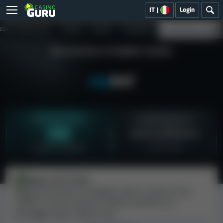
IT
|
Login
ZZA E CORRETTEZZA
GIOCHI
BONUS
PAGAMENTI
ASSISTENZA CLIENTI
Recensione di MyBet Casino
Indice di sicurezza
Feedback degli utenti
7.4
Dati insufficienti
0 recensioni
Casinò recente
Ivana F.
11/2025
Leggi la recensione di MyBet Casino e scopri le sue
qualità. È nuovo, quindi è difficile attribuire un
punteggio equo. Scopri di più.