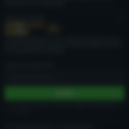
online più sicura e trasparente.
CASINO GURU AWARDS
Un progetto ambizioso che ha l'obiettivo di celebrare le più
grandi e responsabili aziende nel settore iGaming e dar loro
il riconoscimento che meritano.
ISCRIVITI ALLA NEWSLETTER
Inserisci la tua email
Iscriviti
Ho almeno 18 anni e, secondo la legge, posso giocare in
un casinò
GIOCA RESPONSABILMENTE E CON MODERAZIONE.