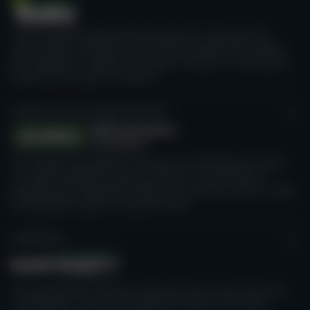
Corsi formativi professionali gratuiti per i lavoratori dei
casinò online, orientati verso le buone pratiche del settore,
per migliorare l'esperienza di gioco e favorire un approccio
onesto verso il gioco d'azzardo.
GLOBAL SELF-EXCLUSION INITIATIVE
Un'iniziativa che abbiamo lanciato con l'obiettivo di creare
un sistema globale di auto-esclusione, che permetta ai
giocatori più vulnerabili di bloccare il proprio accesso a tutte
le possibilità di gioco d'azzardo online.
GAMTEGRITY
Una piattaforma creata per mostrare tutti i nostri sforzi nel
concretizzare l'idea di un'industria del gioco d'azzardo