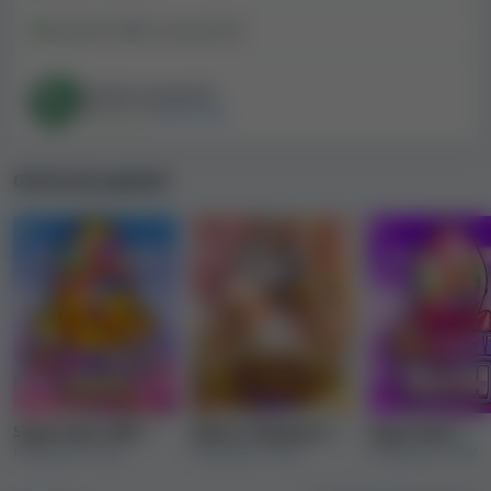
MyBet Casino è in possesso di licenze rilaciate da enti
Disponibile:
11
Non disponibile:
4
nei seguenti Paesi o aree geografiche:
Curaçao
(Curaçao Gaming Authority),
Comore
(Anjouan
Giochi autentici
Gaming).
Verificato da
Gamecheck
Limite di vincite e di prelievo; opzioni di
Giochi più popolari
pagamento
MyBet Casino accetta depositi tramite
12 metodi di
pagamento
. Comprende: Dogecoin (DOGE), Tether
(USDT), Binance Coin (BNB), Ethereum (ETH), Avalanche
(AVAX), Toncoin (TON), Bitcoin Cash (BCH), Solana
(SOL), Cardano (ADA), Tron (TRX), Litecoin (LTC), USD
Coin (USDC).
Generalmente, vincite e prelievi vengono regolati dai
Sugar Rush 1000
di
Gates of Olympus
di
Sugar Rush
di
limiti impostati dal casinò. In molti casi, le soglie sono
Pragmatic Play
Pragmatic Play
Pragmatic Play
abbastanza alte da non impattare sulla maggioranza