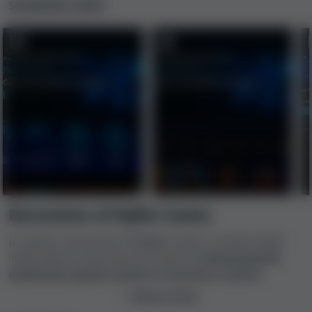
Screenshot casinò
Recensione di MyBet Casino
In questa recensione di MyBet Casino, il nostro team
imparziale di recensioni di casinò ha
attentamente
esaminato questo casinò e i suoi pro e contro
secondo la nostra
metodologia di recensione dei
Mostra di più
casinò
. Il nostro team esperto ha preso in