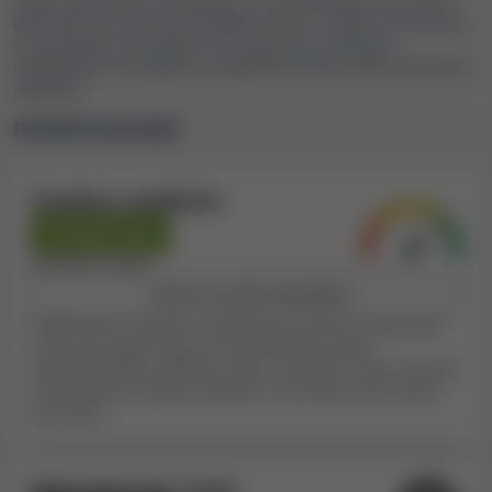
Scopri quali fattori prendiamo in considerazione nel calcolo
dell'Indice di sicurezza di MyBet Casino. L'Indice di sicurezza
è il parametro principale che usiamo per esprimere
MyBet Casino è corretto e sicuro?
l'affidabilità, correttezza e qualità dei casinò online del nostro
Spiegazione dell'Indice di sicurezza
database.
Parametri principali
Per calcolare l'Indice di sicurezza di un casinò,
utilizziamo
una formula complessa che prende in
considerazione i dati raccolti
che abbiamo inserito
Termini e condizioni
nella nostra recensione. Generalmente si tratta di T&C
Perlopiù equi
del casinò, reclami dei giocatori, introiti stimati, blacklist
e così via.
Problemi trovati:
Mostra analisi dettagliata
Abbiamo attentamente esaminato e analizzato i Termini
Analizziamo i termini e condizioni di ciascun casinò alla
e condizioni di MyBet Casino come parte della nostra
ricerca di regole inique che potrebbero essere
recensione di MyBet Casino. Abbiamo trovato alcune
potenzialmente utilizzate contro i giocatori. Ogni clausola
regole o clausole che non ci piacciono ma, nel
considerata scorretta risulterà in un Indice di sicurezza
complesso,
riteniamo che i T&C siano perlopiù onesti
.
più basso.
Una regola ingiusta o svantaggiosa può essere usata
per trattenere le vincite dei giocatori; tuttavia, in questo
caso, non abbiamo riscontrato esempi particolarmente
Dimensioni del casinò