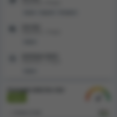
persone a registrarsi e provare la loro gamma di giochi.
Disponibile...
3
lingue
I più comuni sono i bonus senza deposito o gli spin
gratuiti ottenibili semplicemente registrandosi e i
Inglese
Spagnolo
Portoghese
bonus deposito elargiti ai giocatori che hanno fatto un
deposito. Detto questo, i casinò potrebbero offrire
Live chat
anche altri tipi di codici bonus, bonus di benvenuto per
Disponibile...
1
lingua
la registrazione o programmi fedeltà.
Inglese
In questo momento, la nostra banca dati ha
1 bonus di
MyBet Casino
:
Assistenza clienti:
Disponibile...
1
lingua
BONUS 200% ILLIMITATO
e 50 spin extra
Inglese
Ricorda che i giocatori di determinate zone potrebbero
non avere accesso a queste offerte. Per vedere quali
Punteggio della live chat
bonus potresti richiedere, consulta la sezione '
Bonus
'
di questa recensione.
Buono
In base a
4
test