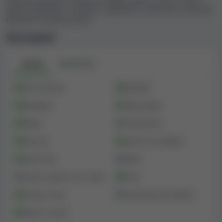
recensioni potrebbero essere false, scritte
giochi disponibili, i provider supportati e quali sono i titoli più
solo per migliorare il punteggio complessivo
popolari di questo casinò.
sul feedback degli utenti. Altre potrebbero
Tipi di giochi
essere state scritte da giocatori insoddisfatti
che inviano diverse recensioni negative per
Giochi
Giochi live
abbassare il punteggio del casinò. Sebbene ci
impegniamo al massimo per escludere queste
Slot machine
Roulette
recensioni e determinare un feedback degli
utenti imparziale, evitiamo di incorporare il
Blackjack
Video poker
feedback degli utenti nel nostro Indice di
Bingo
Scommesse
sicurezza per via di questi fattori.
Baccarà
Giochi con jackpot
Dati aziendali e licenze di MyBet Casino
Giochi live
Poker
Craps e giochi con i dadi
Keno
MyBet Casino è di proprietà di
Igloo Ventures SRL
ed
ha degli introiti annuali stimati superiori a $1,000,000. In
Gratta e vinci
Scommesse di eSport
base agli introiti, lo consideriamo un casinò online
Giochi “crash“
medio-piccolo.