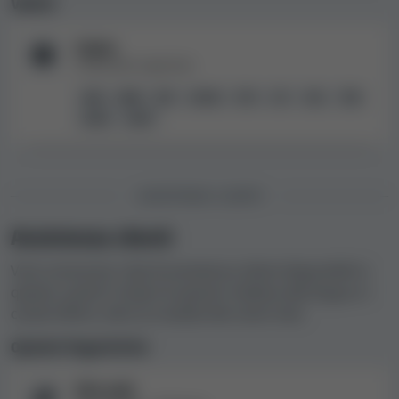
Valute
Sono disponibili giochi di
41 provider di giochi da
casinò
. Ecco quali: Novomatic, Apricot (Microgaming),
Cripto
Blueprint Gaming, Pragmatic Play, Betsoft Gaming,
Criptovalute supportate.
Evoplay, GameArt, Habanero, Red Rake Gaming, 1X2
Gaming, Relax Gaming, Betgames, Red Desert, 7777
ADA
BNB
BTC
DOGE
ETH
LTC
SOL
TRX
gaming, Fantasma Games, Ela Games, Platipus, Pascal
USDC
USDT
Gaming, Fugaso, Felix Gaming, Mancala Gaming, Caleta
Gaming, Peter & Sons, Fazi, Live88, NetGaming,
OneTouch, 3 Oaks Gaming, Gamzix, Darwin gaming,
ASSISTENZA CLIENTI
Apparat Gaming, Creed Roomz, PopOK Gaming, King
Midas (Kingmaker), Barbara Bang, Rogue Gaming,
Assistenza clienti
Mascot Gaming, Onlyplay, PG Soft (Pocket Games Soft),
Bitblox, Ka Gaming.
Vuoi conoscere i tipi di assistenza clienti disponibili in
questo casinò? Scopri le opzioni relative alla lingua e i
canali offerti, oltre ai risultati dei nostri test.
Bonus e codici offerti da MyBet Casino
Opzioni linguistiche
I bonus, per i giocatori nuovi o quelli già esistenti, sono
un mezzo usato dai casinò online per motivare le
Sito web