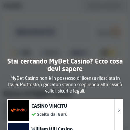
dei giocatori. Tuttavia, certi casinò impongono
Provider
Mostra tutto
(41)
restrizioni sulle vincite o sui prelievi che potrebbero
risultare piuttosto limitanti. Ecco perché esaminiamo
sempre questi aspetti nelle nostre recensioni di casinò.
Le informazioni relative ai limiti sulle vincite e sui
prelievi di questo casinò sono mostrati nella tabella qui
sotto.
Limiti di prelievo
Limiti di vincita
Stai cercando MyBet Casino? Ecco cosa
devi sapere
EUR 50.000 al mese
Nessun limite di vincita
MyBet Casino non è in possesso di licenza rilasciata in
BONUS CASINÒ
Italia. Piuttosto, i giocatori stanno scegliendo altri casinò
Nota:
è probabile che non tutti i metodi di
validi, sicuri e legali.
pagamento elencati sopra siano disponibili
Bonus di MyBet Casino
sia per i depositi che per i prelievi. Inoltre,
Scopri tutti i bonus offerti da MyBet Casino, compresi i
alcune opzioni di pagamento potrebbero
CASINO VINCITU
bonus senza deposito e quelli di benvenuto che si
essere disponibili solo in alcuni Paesi.
Scelto dal Guru
ottengono al primo deposito.
William Hill Casino