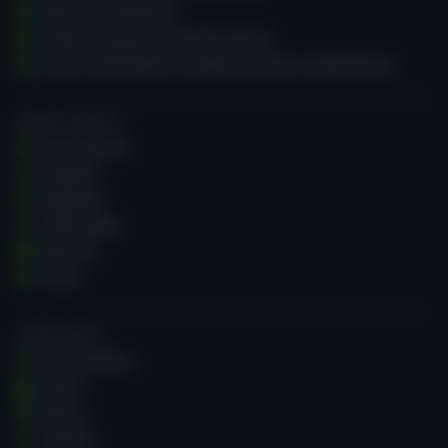
Bonus e promozioni
Codice del gioco d’azzardo onesto
Gioco responsabile e supporto contro la dipendenza
GUIDE AI GIOCHI
Slot machine
Roulette
Blackjack
Video poker
Baccarà
Craps
CASINO GURU
Casinò online
Giochi
Bonus
Reclami