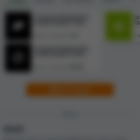
Feedback degli utenti e recensioni per
MyBet Casino
L'account del giocatore
Al
è stato chiuso e i fondi
st
Casino Guru
offre agli utenti una piattaforma per
confiscati.
ap
valutare e recensire i casinò online
, nonché per
10 $
Importo contestato:
Imp
condividere i loro feedback ed esperienze. Basandoci su
queste informazioni, calcoliamo un punteggio
L'account del giocatore
complessivo sul feedback degli utenti, che va da
è stato chiuso a causa
di una presunta frode.
Terribile a Eccellente.
480 R$
Importo contestato:
Purtroppo, al momento non abbiamo recensioni degli
utenti per MyBet Casino nella nostra banca dati. Hai
l'opportunità di essere il primo utente a valutare
Invia un reclamo
questo casinò sul nostro sito, indipendentemente dal
fatto che la tua esperienza sia stata positiva o negativa.
GIOCHI
Nota:
tieni a mente che le recensioni degli
Giochi
utenti potrebbero non essere il miglior
indicatore della qualità del casinò. Alcune
Esplora la gamma di giochi di MyBet Casino. Scopri i tipi di