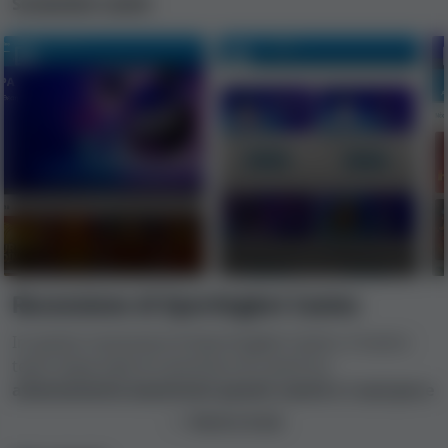
Screenshot casinò
Recensione di Sportingbet Casino
In questa recensione di Sportingbet Casino, il nostro
team imparziale di recensioni di casinò ha
attentamente esaminato questo casinò e i suoi pro e
contro
secondo la nostra
metodologia di recensione
Mostra di più
dei casinò
. Il nostro team esperto ha preso in