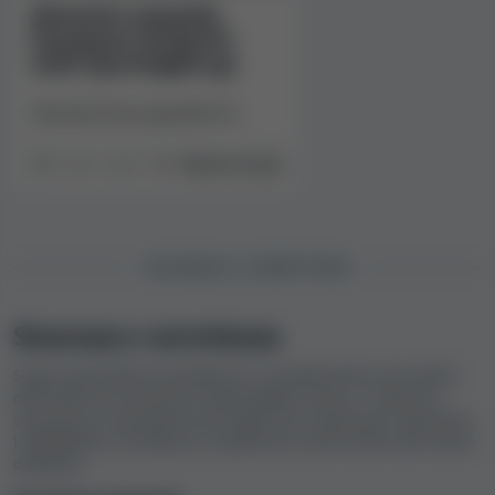
Amusnet expands
European footprint
Sportingbet Casino è corretto e sicuro?
with Sportingbet.gr
Spiegazione dell'Indice di sicurezza
Amusnet has expanded its
Calcoliamo l'Indice di sicurezza di un casinò usando
European footprint with a
una formula complessa che prende in
partnership with Sportingbet.gr,
2 min. read
Mostra di più
considerazione una moltitudine di informazioni
.
an Entain Group company.
Elementi come le dimensioni stimate del casinò, i suoi
T&C, i reclami dei giocatori, le blacklist e molti altri.
SICUREZZA E CORRETTEZZA
Nella nostra recensione di Sportingbet Casino, abbiamo
esaminato attentamente i Termini e condizioni di
Sportingbet Casino.
Per quanto ne sappiamo, non
Sicurezza e correttezza
sono presenti regole o clausole che potrebbero
Scopri quali fattori prendiamo in considerazione nel calcolo
essere considerate ingiuste o svantaggiose.
Questo è
dell'Indice di sicurezza di Sportingbet Casino. L'Indice di
un ottimo segno, poiché regole del genere potrebbero
sicurezza è il parametro principale che usiamo per esprimere
potenzialmente essere utilizzate contro i giocatori per
l'affidabilità, correttezza e qualità dei casinò online del nostro
giustificare una mancata corresponsione delle vincite.
database.