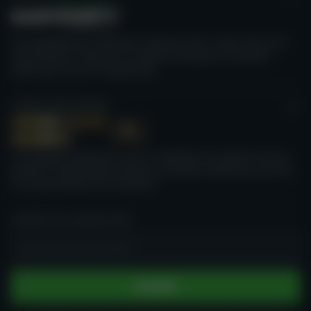
Una piattaforma creata per mostrare tutti i nostri sforzi nel
concretizzare l'idea di un'industria del gioco d'azzardo
online più sicura e trasparente.
CASINO GURU AWARDS
Un progetto ambizioso che ha l'obiettivo di celebrare le più
grandi e responsabili aziende nel settore iGaming e dar loro
il riconoscimento che meritano.
ISCRIVITI ALLA NEWSLETTER
Inserisci la tua email
Iscriviti