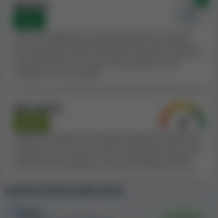
Blacklist
della nostra procedura di analisi dei casinò, poiché ci
None
danno un'
idea chiara delle difficoltà affrontate dai
giocatori e sul modo in cui i casinò le affrontano
. Per
Se un casinò appare in una blacklist valida, di solito è
calcolare l'Indice di sicurezza di ogni casinò,
perché ha delle caratteristiche negative. Noi prendiamo
in considerazione tutte le blacklist e regoliamo l'Indice di
esaminiamo tutti i reclami inviati tramite il nostro
sicurezza del casinò in base al nostro parere sulla
Centro risoluzione reclami
, nonché quelli che
situazione e la sua gravità.
raccogliamo da altre fonti.
Al momento abbiamo
8 reclami riguardanti
Altri fattori
direttamente questo casinò
nel nostro database,
Neutri
insieme a
105 reclami relativi ad altri casinò collegati
.
A causa di questi reclami, abbiamo dato a questo casinò
Anche altre qualità e caratteristiche possono influenzare
882 punti di penalità totali
, di cui
478
provengono dai
l'Indice di sicurezza di un casinò: limiti sulle vincite, limiti
di prelievo bassi, giochi o licenze contraffatte, supporto
casinò collegati. Puoi trovare altre informazioni sui
clienti scarso o inesistente, una rete di negozi fisici ecc.
reclami e sui punti di penalità alla sezione "Spiegazioni
sull'Indice di sicurezza".
Autorità di rilascio delle licenze
Feedback degli utenti e recensioni per
Grecia
Verificata