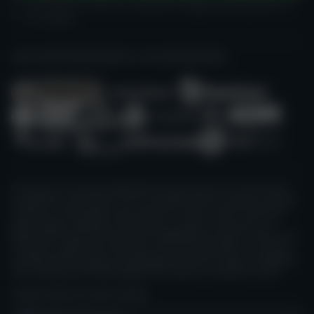
Ho almeno 18 anni e, secondo la legge, posso giocare in
un casinò
GIOCA RESPONSABILMENTE E CON MODERAZIONE.
Casino.guru è una fonte indipendente di informazioni sui casinò online e
sui giochi da casinò online e non è controllato da alcun operatore di gioco
d’azzardo, né da qualsiasi altra istituzione. Tutte le nostre recensioni e
guide vengono realizzate onestamente, secondo le conoscenze e le
opinioni dei membri del nostro team indipendente di esperti. Tuttavia, tali
recensioni e guide vanno intese per solo scopo informativo e non vanno
considerate alla stregua di consigli legali. Assicurati sempre di soddisfare
tutti i requisiti previsti dalla legge prima di giocare in qualsiasi casinò.
CASINO GURU IN ALTRE LINGUE