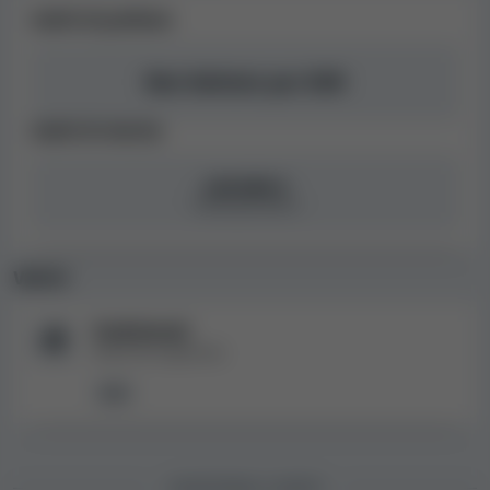
WinStudios, Leap Gaming, Prospect Gaming, JVL, Synot
Limiti di prelievo
Games, Wizard games, Skywind Group, Stakelogic,
Peter & Sons, Spribe, Esa Gaming, Gamomat, Armadillo
Non limitato per EUR
Studios, Games Global, Spearhead Studios, Light &
Wonder, Bragg Gaming, Spinberry, 4ThePlayer,
Limiti di vincita
Hacksaw Gaming, Amusnet, Reel Play.
140.000 €
Bonus e codici offerti da Sportingbet
Totale giornaliero
Casino
Valute
I bonus, per i giocatori nuovi o quelli già esistenti, sono
un mezzo usato dai casinò online per motivare le
Tradizionali
persone a registrarsi e provare la loro gamma di giochi.
Valute fiat supportate.
I più comuni sono i bonus senza deposito o gli spin
gratuiti ottenibili semplicemente registrandosi e i
EUR
bonus deposito elargiti ai giocatori che hanno fatto un
deposito. Detto questo, i casinò potrebbero offrire
anche altri tipi di codici bonus, bonus di benvenuto per
ASSISTENZA CLIENTI