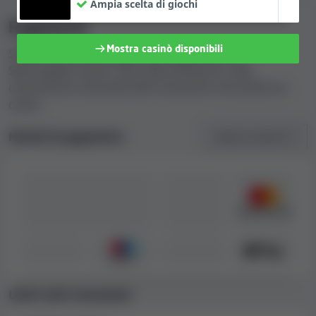
Ampia scelta di giochi
Pagamenti
Slot e altri giochi di Sportingbet Casino
Mostra casinò disponibili
Scopri i metodi di pagamento supportati da
Sportingbet Casino ha questi
tipi di giochi da casinò in
Sportingbet Casino, oltre alle limitazioni e alle
offerta
: Slot machine, Roulette, Blackjack, Scommesse,
commissioni associate alle transazioni verso/dal tuo
Video poker, Baccarà, Giochi con jackpot, Giochi live,
conto.
Poker, Altri giochi di carte, Sport virtuali, Altri giochi,
Giochi "crash", Live show, Baccarat live, Blackjack live,
Metodi di pagamento
Mostra tutto
(11)
Giochi con i dadi live, Altri giochi live, Poker live,
Roulette live.
Sono disponibili giochi di
47 provider di giochi da
casinò
. Ecco quali: NetEnt, Novomatic, Nolimit City,
Playtech, Play'n GO, Blueprint Gaming, Evolution
Gaming, Pragmatic Play, Quickspin, Yggdrasil Gaming,
Red Tiger Gaming, iSoftBet, Playson, Amatic, ELK
Studios, Endorphina, Wazdan, Red Rake Gaming,
Spinomenal, 1X2 Gaming, Iron Dog Studio, Relax
Limiti sulle transazioni
Gaming, Inspired Gaming, Oryx Gaming, Gaming Corps,