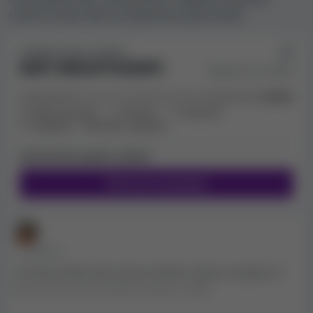
casinò in base alla tua esperienza personale.
FEEDBACK DEGLI UTENTI:
DATI INSUFFICIENTI
Basato su 4 utenti
Molto positivo
Positivo
Neutrale
Negativo
Molto negativo
Hai provato questo casinò?
Scrivi una recensione
• 1 ANNO FA
mi hanno bloccato senza motivo, hanno sospeso il
mio account e mi hanno preso i soldi.