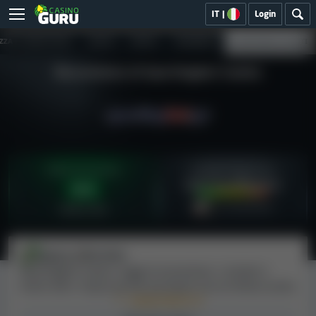
IT
|
Login
ZZA E CORRETTEZZA
GIOCHI
BONUS
PAGAMENTI
ASSISTENZA CLIENTI
Recensione di Sportingbet Casino
Indice di sicurezza
Feedback degli utenti
Dati insufficienti
9.5
4 recensioni
Molto alto
Endri K.
02/2026
Sportingbet Casino: leggi la recensione, i reclami e
molto altro. Scopri perché pensiamo sia un'ottima scelta.
Importante (1)