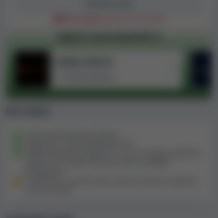
Sito del casinò
Non accetta
giocatori dall'Italia
Migliori casinò disponibili IT
CASINO VINCITU
Scelto dal Guru
Pro e contro
Vasto assortimento di bonus
Supporto in chat disponibile 24/7
Ampia selezione di giochi, tra cui un'ampia varietà di
giochi con croupier dal vivo, slot con jackpot
progressivo
L'azienda si concentra più sulle scommesse sportive
che sul casinò