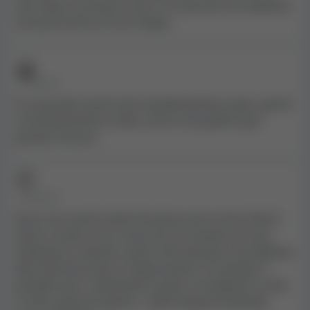
vuoi avere una banca ceca. È un peccato che abbiano
così pochi bonus di Las Vegas.
• 3 ANNI FA
È un grande casinò ed è semplicemente super, giochi
e intrattenimento molto carini e di qualità e giri
gratuiti e bonus
• 3 ANNI FA
Gioco nei casinò online da alcuni anni ormai. Ma di
tanto in tanto cerco nuovi siti. Di recente mi sono
imbattuto in questo casinò. Mi è piaciuto che abbiano
dato dei bonus per la registrazione. Ho testato il
progetto per 2 settimane e posso consigliarlo a tutti.
Ci sono parecchi giochi, i soldi vengono prelevati