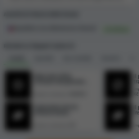
Nel corso della nostra procedura di revisione, non
abbiamo trovato regole ingiuste nei Termini e
Autorità di rilascio delle licenze
condizioni di Tipsport Casino CZ
.
Repubblica Ceca (Ministerstvo financií)
Verificata
Tipsport Casino CZ reclami dei giocatori
I reclami dei giocatori hanno un ruolo importante nella
Reclami su Tipsport Casino CZ
nostra metodologia di recensione dei casinò, perché ci
Tutti
(9)
Aperti
(0)
Non risolti
(0)
Risolti
(1)
Rifi
danno
importanti informazioni sui problemi
riscontrati dai giocatori e sul modo in cui i casinò li
gestiscono
. Prendiamo in considerazione tutti i reclami
Dopo aver vinto,
Il
l'account del giocatore
tr
inviati tramite il nostro
Centro risoluzione reclami
,
rimane chiuso.
au
Imp
insieme a quelli provenienti da altre fonti, quando
su
10.979 €
Kč
Importo contestato:
esaminiamo la sicurezza e la correttezza di un casinò.
Il giocatore non ha
Il
Non abbiamo trovato
alcun reclamo significativo
su
ricevuto bonus.
in
questo casinò.
ca
2 €
Importo contestato:
Imp
Tipsport Casino CZ: recensioni e