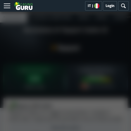
IT
|
Login
PANORAMICA
SICUREZZA E CORRETTEZZA
GIOCHI
BONUS
PAGAMENT
Recensione di Tipsport Casino CZ
Indice di sicurezza
Feedback degli utenti
Ottimo
9.8
23 recensioni
Molto alto
Endri K.
07/2026
Tipsport Casino CZ: leggi la recensione, i reclami e
molto altro. Scopri perché pensiamo sia un'ottima scelta.
Sito del casinò