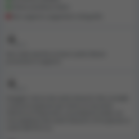
Ottima assistenza clienti
Non supporta i pagamenti crittografici
• 3 ANNI FA
Non male neanche un buon casinò. Buone
promozioni e supporto
• 3 ANNI FA
Il peggior ritorno dai casinò slovacchi. Non consiglio
a nessuno di giocare qui, hanno un rtp anche
inferiore al 70 percento, un produttore totale, ma
cosa aspettarsi dai casinò slovacchi, chi ha giocato ai
casinò dell'UE lo sa.