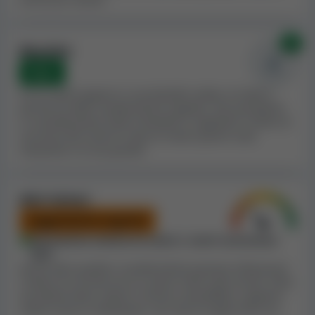
Tipsport Casino CZ ha totalizzato un
Indice di sicurezza
pari a 9.8, che è di valore Molto alto.
. Questo casinò è
0x
un'opzione eccellente per la maggior parte dei
Blacklist
giocatori che cercano un casinò online impegnato a
None
tenere un comportamento corretto.
Se un casinò appare in una blacklist valida, di solito è
perché ha delle caratteristiche negative. Noi prendiamo
Termini e condizioni di Tipsport Casino
in considerazione tutte le blacklist e regoliamo l'Indice di
sicurezza del casinò in base al nostro parere sulla
CZ analizzati
situazione e la sua gravità.
Quando esaminiamo i casinò online per valutarli,
analizziamo meticolosamente i Termini e condizioni
Altri fattori
di ogni casinò, allo scopo di valutarne il
comportamento
Leggermente negativi
. Nei T&C di molti casinò, individuiamo
delle clausole che riteniamo ingiuste o apertamente
Reputazione aiutata da casinò o centri scommessa
penalizzanti: in certi casi, danno al casinò la possibilità
fisici
Anche altre qualità e caratteristiche possono influenzare
di giustificare la mancata corresponsione delle vincite ai
l'Indice di sicurezza di un casinò: limiti sulle vincite, limiti
giocatori.
di prelievo bassi, giochi o licenze contraffatte, supporto
clienti scarso o inesistente, una rete di negozi fisici ecc.