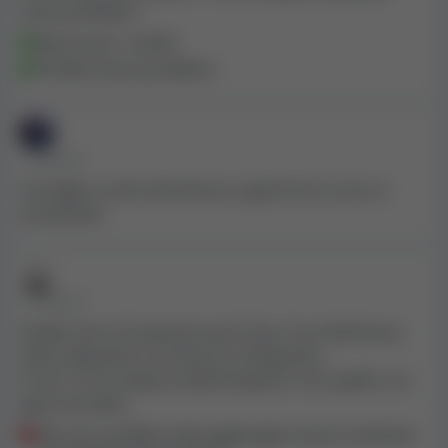
senza problemi.
Bonus per i neofiti
Prelievi senza problemi
• 3 ANNI FA
Consiglio a tutti tanti bonus e giochi di cui non vi
annoierete
• 3 ANNI FA
Quello che mi è piaciuto qui è che c'è un bel bonus
senza deposito e un bonus sul deposito.
E non c'è un'ampia varietà di giochi, non quelli a cui
gioco di solito.
Ma non sarebbe male aggiungere alcuni modi per