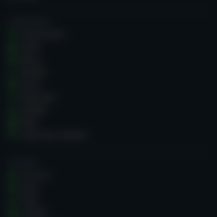
CASINO GURU
Casinò online
Giochi
Bonus
Reclami
Forum
Recensioni
ZOOMin
News
Casino Guru Awards
SU DI NOI
Su di noi
Storia
Team
Contatti