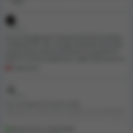
filiale
• 2 ANNI FA
Do un vantaggio per l'aumento del limite di prelievo
in filiale da 5K a 10k. Consiglio vivamente di provarlo,
spesso hanno ottime promozioni e una gamma di
giochi in continua espansione. Typáč-classico per me
Prelievi lenti
• 2 ANNI FA
Per me Tipsport è la prima scelta
Apprezzano i clienti attivi e regolari, sono amichevoli
e cercano di aiutarti rapidamente se hai un problema
Continuano a proporre alcune offerte di giri gratuiti
Generoso Con i clienti fedeli
per le vacanze