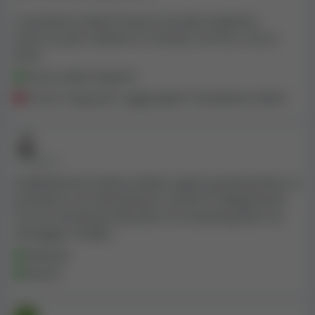
L'assistenza clienti è buona ma devi aspettare
mezz'ora per metterti in contatto con loro, ma va
bene
Varia scelta di giochi
Un po' lungo per raggiungere l'assistenza clienti
• 2 ANNI FA
Soddisfazione totale, prelievi rapidi, grandi partite e si
prendono cura dei giocatori. Anche il collegamento
con le scommesse sportive e lo streaming live è un
vantaggio. Freddo.
Velocità
Giochi