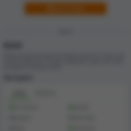
feedback degli utenti
Invia un reclamo
Su Casino Guru,
gli utenti possono valutare e
recensire i casinò online
, per condividere opinioni,
feedback ed esperienze. In base a questo elementi,
GIOCHI
calcoliamo un feedback degli utenti complessivo, che va
Giochi
da Terribile a Eccellente.
Esplora la gamma di giochi di Tipsport Casino CZ. Scopri i tipi
In base alle
23 recensioni degli utenti
per Tipsport
di giochi disponibili, i provider supportati e quali sono i titoli
Casino CZ nella nostra banca dati, il punteggio sul
più popolari di questo casinò.
Feedback degli utenti è Ottimo. Puoi trovare le
recensioni alla sezione
Recensioni degli utenti
di
Tipi di giochi
questa pagina.
Giochi
Giochi live
Nota:
è importante notare che le recensioni
Slot machine
Roulette
degli utenti non sempre riflettono
oggettivamente la qualità del casinò. Si pensi
Blackjack
Video poker
ad esempio ai casi in cui i casinò scrivono
Bingo
Scommesse
recensioni false per incrementare il loro