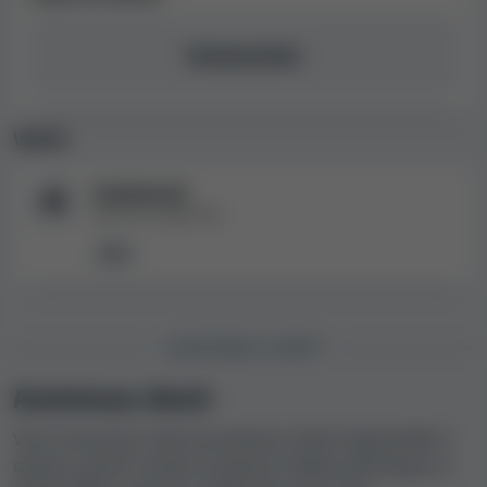
Bonus e codici offerti da B88 Casino
Sconosciuto
I casinò online offrono bonus per attirare e trattenere i
giocatori, come incentivo per creare un conto e
Valute
cominciare a giocare. I tipi di bonus più diffusi sono i
bonus senza deposito (o spin gratuiti), ottenibili
Tradizionali
semplicemente aprendo un conto di gioco, e i bonsu
Valute fiat supportate.
deposito, elargiti dopo aver effettuato un deposito. I
casinò offrono anche promozioni come piani fedeltà,
MYR
bonus di benvenuto alla registrazione e codici bonus.
Attualmente, nella nostra banca dati ci sono
4 bonus di
B88 Casino
, tra cui:
ASSISTENZA CLIENTI
50% fino a 300 RM
Assistenza clienti
50% fino a 300 RM
Vuoi conoscere i tipi di assistenza clienti disponibili in
50% fino a 300 RM
questo casinò? Scopri le opzioni relative alla lingua e i