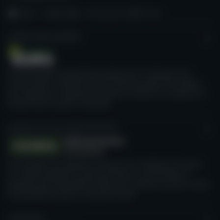
Home
Casinò online
Recensione di B88 Casino
CASINO GURU ACADEMY
Corsi formativi professionali gratuiti per i lavoratori dei
casinò online, orientati verso le buone pratiche del settore,
per migliorare l'esperienza di gioco e favorire un approccio
onesto verso il gioco d'azzardo.
GLOBAL SELF-EXCLUSION INITIATIVE
Un'iniziativa che abbiamo lanciato con l'obiettivo di creare
un sistema globale di auto-esclusione, che permetta ai
giocatori più vulnerabili di bloccare il proprio accesso a tutte
le possibilità di gioco d'azzardo online.
GAMTEGRITY