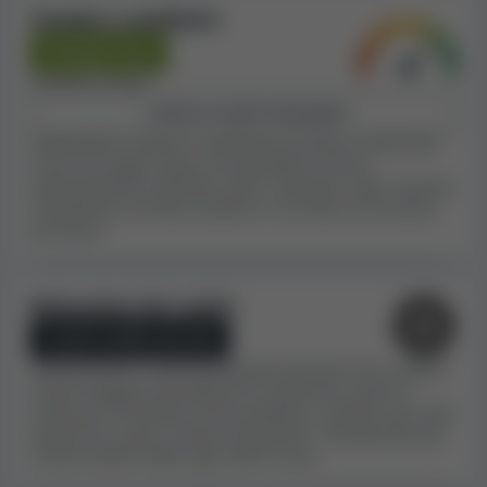
B88 Casino è corretto e sicuro?
Termini e condizioni
Spiegazione dell'Indice di sicurezza
Perlopiù equi
Per calcolare l'Indice di sicurezza di un casinò,
Problemi trovati:
utilizziamo
una formula complessa che prende in
Mostra analisi dettagliata
considerazione i dati raccolti
che abbiamo inserito
Analizziamo i termini e condizioni di ciascun casinò alla
nella nostra recensione. Generalmente si tratta di T&C
ricerca di regole inique che potrebbero essere
del casinò, reclami dei giocatori, introiti stimati, blacklist
potenzialmente utilizzate contro i giocatori. Ogni clausola
considerata scorretta risulterà in un Indice di sicurezza
e così via.
più basso.
Abbiamo attentamente esaminato e analizzato i Termini
e condizioni di B88 Casino come parte della nostra
Dimensioni del casinò
recensione di B88 Casino. Abbiamo notato alcune
regole o clausole poco corrette, ma
riteniamo che i
Casinò medio-piccolo
Termini e condizioni siano perlopiù accettabili
. Una
Generalmente i casinò più grandi sono più sicuri, poiché
regola ingiusta o svantaggiosa può essere usata per
introiti maggiori permettono di rimborsare anche le
negare gli incassi ai giocatori; tuttavia, in questo caso,
vincite più consistenti senza problemi, e poiché sono stati
testati da un gran numero di giocatori. Consideriamo gli
non abbiamo riscontrato esempi particolarmente gravi.
introiti stimati relativi agli ultimi 4 anni.
In base alle nostre stime o dati raccolti, B88 Casino è un