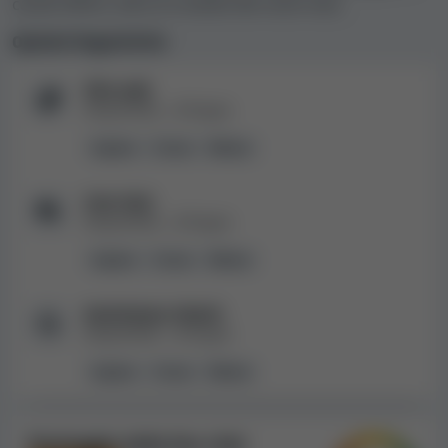
canali offerti, oltre ai risultati dei nostri test.
50% fino a 500 RM
Opzioni linguistiche
Tieni presente che alcuni di questi bonus possono
essere rivolti solo ai giocatori di determinati Paesi. Per
Sito web
sapere quali bonus puoi richiedere, consulta la sezione
Disponibile...
3
lingue
'
Bonus
' di questa recensione.
Inglese
Cinese
Malese
Live chat
Disponibile...
3
lingue
Inglese
Cinese
Malese
Assistenza clienti:
Disponibile...
3
lingue
Inglese
Cinese
Malese
Punteggio della live chat