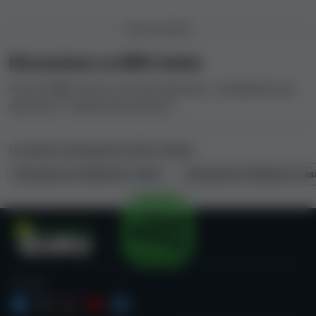
DISCUSSIONE
Discussione su B88 Casino
Parla di B88 Casino con altri giocatori: condividi la tua
opinione o chiedi informazioni.
Le nostre recensioni di altri casinò
Recensione di BetPoint Casino
Recensione di Betsson Cas
Casino Guru
SEGUICI
Vogliamo che i giocatori comprendano il gioco