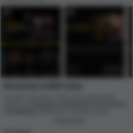
Recensione di B88 Casino
In questa recensione, il nostro team indipendente
dedicato ha
esaminato attentamente i punti di forza
e le debolezze
di B88 Casino, secondo la nostra
metodologia di recensione dei casinò
. Esaminando le
Mostra di più
licenze, i Termini e condizioni, i reclami dei giocatori
aggiornati, i limiti, l'assistenza clienti e altri elementi
Info azienda