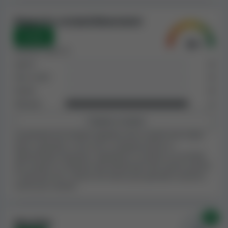
casinò online medio-piccolo
. In rapporto alle sue
Rapporto reclami/dimensioni
dimensioni, ha una
quantità molto bassa di vincite
trattenute nei reclami inviati dai giocatori
(o non ha
Ottimo
ricevuto alcun reclamo). Dato che i casinò più grandi
Reclami totali:
2
ricevono in genere più reclami, per via del maggior
Aperti
0
numero di giocatori, teniamo in considerazione sia le
Non risolti
0
dimensioni del casinò che il feedback degli utenti.
Risolti
0
Per quanto ne sappiamo, B88 Casino non risulta in
Rifiutati
2
nessuna significativa blacklist di casinò. Se un casinò ha
Esplora reclami
posto in una blacklist, come la nostra
blacklist Casino
La presenza di reclami significa che il casinò non tratta
Guru
, può darsi che non si sia comportato bene nei
bene i giocatori o che non si comporta bene in
confronti dei propri clienti. Quando si sceglie un casinò
determinate situazioni. Valutiamo il numero e la serietà
online in cui giocare, riteniamo che questo aspetto non
dei reclami in relazioni alle dimensioni del casinò, poiché
vada preso alla leggera.
è naturale che i casinò che hanno più giocatori avranno
anche più reclami.
A seguito della nostra attenta valutazione di tutti gli
aspetti più importanti, B88 Casino ha ottenuto un
0x
Indice di sicurezza Basso, pari a 4.9
. Consigliamo ai
Blacklist