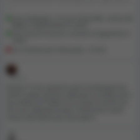
po'.
Ero un VIP e avevo un manager molto gentile.
Gioco leale/gioco. Un sacco di provider. Licenza dal
Sono stato in grado di avere i miei soldi in contanti in
Belgio e regolamentare il casinò
uno dei circo dei casinò in Belgio.
Puoi ritirare le vincite in contanti e il pagamento è
Un'esperienza molto positiva
veloce
non accettare più molto paese... è triste
• 3 ANNI FA
Mi piace 777.be, poiché ho vinto lì nel blackjack live,
verifica rapida, quindi ho effettuato un prelievo per il
mio prelievo di $ 25000 e l'ho ricevuto in poche ore!
Che cosa è abbastanza bene. Poiché alcuni casinò
ritirano tale importo per alcuni giorni.