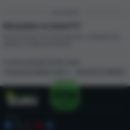
gioco ma ho guadagnato i miei soldi con il mio
personali. Non ho mai sentito parlare di casino777.be
deposito e ancora nessuna notizia. La mia valutazione
prima che rubassero il mio indirizzo email. Perché
DISCUSSIONE
è 0 finché depositano i soldi che non giocherò più in
dovrei dare la mia carta d'identità al ladro che ha
questo casinò. il che mi fa capire che tutto è
rubato la storia?
Discussione su Casino777
organizzato in modo che le persone perdano soldi
quando vinci una cifra alta come me, non sanno
Parla di Casino777 con altri giocatori: condividi la tua
Voglio che le persone ne siano consapevoli e stiano
come agire perché non ci saranno casi con così tanti
opinione o chiedi informazioni.
lontano da questa società di truffa.
prelievi. Non giocare a questo casinò anche se ha una
reputazione di dieci anni, mi piace Stanno
Le nostre recensioni di altri casinò
attraversando un periodo terribile con 65 anni che
ho.
Recensione di BetPoint Casino
Recensione di DAZN Bet
Casino Guru
SEGUICI
Vogliamo che i giocatori comprendano il gioco