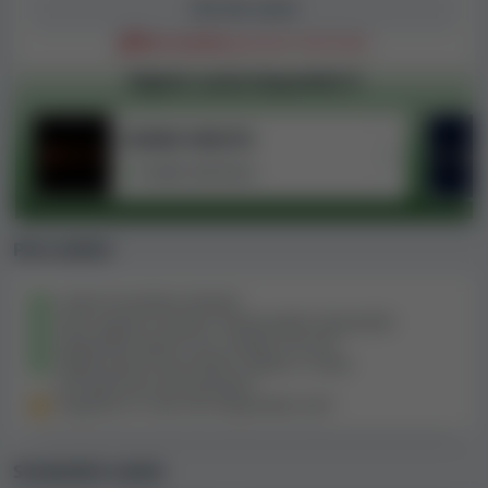
Sito del casinò
Non accetta
giocatori dall'Italia
Migliori casinò disponibili IT
CASINO VINCITU
Scelto dal Guru
Pro e contro
Limite di prelievo elevato
Varie opzioni di gioco responsabile disponibili
Disponibili giochi con croupier da vivo
Elaborazione dei prelievi rapida, in base
all’esperienza dei giocatori
Supporto in chat non disponibile 24/7
Screenshot casinò