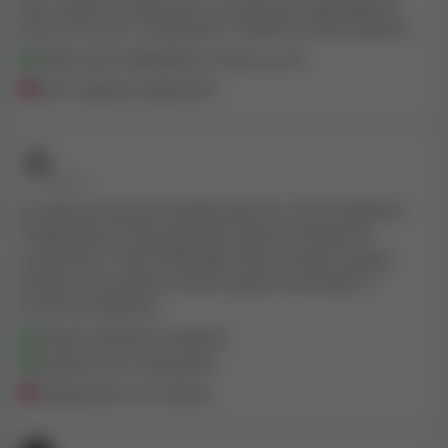
Non supporta algoritmi e il modo per guadagnare
bonus è un po' complicato. Preferisco altre opzioni.
Attenzione affidabile e 24 ore su 24
Non supporta algoritmi
• 1 ANNO FA
Ho giocato qui per qualche giorno e nel complesso
l'esperienza è stata positiva, giusto il tempo di
recuperare i miei soldi dopo averci messo troppo
tempo, ma va bene. Anche i giochi sono belli, ci
tornerei volentieri.
Ampia selezione di giochi
Supporta la crittografia
Pagamento non veloce