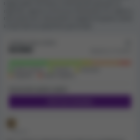
Leggi quello che hanno scritto gli altri giocatori al
riguardo, oppure scrivi la tua recensione e fa' sapere a
tutti quali sono i lati positivi e negativi di questo casinò
in base alla tua esperienza personale.
FEEDBACK DEGLI UTENTI:
BUONO
Basato su 14 utenti
Molto positivo
Positivo
Neutrale
Negativo
Molto negativo
Hai provato questo casinò?
Scrivi una recensione
• 1 ANNO FA