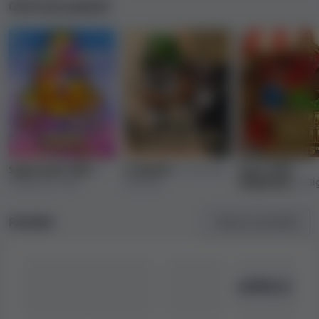
Giochi più popolari
aumentato.
Limite di vincite e di prelievo; opzioni di
pagamento
Casino777 accetta depositi tramite
10 metodi di
pagamento
. Comprende: Skrill, PaysafeCard, VISA,
Mastercard, PayPal, Neosurf, Bancontact, Bank
transfer, HiPay, Payconiq by Bancontact.
Sugar Rush 1000
di
Le Bandit
di Hacksaw
Extra Chilli
Pragmatic Play
Gaming
Megaways
di Bi
Molti siti di gioco online applicano delle restrizioni sulle
Time Gaming
vincite massime possibili e sugli importi prelevabili.
Provider
Mostra tutto
(46)
Spesso, i limiti su vincite e prelievi sono abbastanza
elevati da non risultare troppo impattanti per la
maggior parte dei giocatori. Tuttavia, ci sono casinò che
impongono limitazioni piuttosto restrittive sugli importi
relativi a vincite e prelievi. Ecco perché prendiamo in
considerazione queste limitazioni nelle nostre