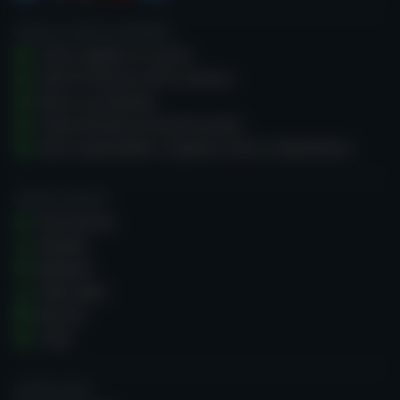
d'azzardo.
GUIDA AL GIOCO D'AZZARDO
Come scegliere un casinò
Giochi di fortuna: RTP e varianza
Bonus e promozioni
Codice del gioco d’azzardo onesto
Gioco responsabile e supporto contro la dipendenza
GUIDE AI GIOCHI
Slot machine
Roulette
Blackjack
Video poker
Baccarà
Craps
CASINO GURU