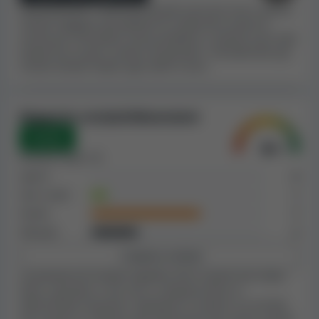
alle nostre stime o informazioni raccolte. In rapporto
Generalmente i casinò più grandi sono più sicuri, poiché
introiti maggiori permettono di rimborsare anche le
alle sue dimensioni, questo casinò ha una
quantità
vincite più consistenti senza problemi, e poiché sono stati
molto bassa di vincite oggetto di dispute nei reclami
testati da un gran numero di giocatori. Consideriamo gli
inviati dai giocatori
(o non ha ricevuto alcun reclamo).
introiti stimati relativi agli ultimi 4 anni.
Prendiamo in considerazione sia le dimensioni del
casinò che il numero di reclami dei giocatori, nonché il
modo in cui questi elementi si intrecciano tra loro: i
Rapporto reclami/dimensioni
casinò più grandi tendono a ricevere più reclami, per
Ottimo
via del più alto numero di giocatori.
Reclami totali:
11
Per quanto ne sappiamo, Casino777 non è su alcuna
Aperti
0
blacklist rilevante. Se un casinò appare su una blacklist,
Non risolti
1
come la nostra
blacklist di Casino Guru
, può voler dire
Risolti
7
che si è comportato in modo scorretto verso i propri
Rifiutati
3
clienti. Invitiamo i giocatori a tenere a mente questo
Esplora reclami
fattore al momento di scegliere un casinò online in cui
giocare.
La presenza di reclami significa che il casinò non tratta
bene i giocatori o che non si comporta bene in
A seguito della nostra attenta valutazione di tutti gli
determinate situazioni. Valutiamo il numero e la serietà
dei reclami in relazioni alle dimensioni del casinò, poiché