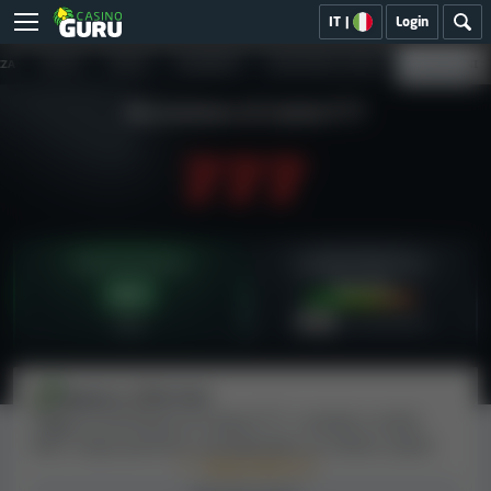
IT
|
Login
ZZA
GIOCHI
BONUS
PAGAMENTI
ASSISTENZA CLIENTI
RECENSIONI
Recensione di Casino777
Indice di sicurezza
Feedback degli utenti
Buono
8.5
14 recensioni
Alto
Ayberk A.
06/2026
Leggi la recensione di Casino777, i reclami e molto
altro. Scopri perché lo consideriamo un ottimo casinò.
Importante (1)