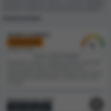
parametro principale che usiamo per esprimere l'affidabilità,
Calcoliamo l'Indice di sicurezza di un casinò secondo
correttezza e qualità dei casinò online del nostro database.
un'elaborata formula che prende in considerazione
una gran quantità di dati
che abbiamo raccolto e
Parametri principali
valutato nella nostra recensione. Per esempio: introiti
stimati del casinò, reclami dei giocatori, T&C, blacklist e
Termini e condizioni
così via.
Piuttosto iniqui
Per la nostra recensione, abbiamo analizzato
Problemi trovati:
meticolosamente i Termini e condizioni di Casino777.
Mostra analisi dettagliata
Abbiamo trovato alcune regole o clausole che non ci
piacciono ma, nel complesso,
riteniamo che i T&C
Analizziamo i termini e condizioni di ciascun casinò alla
ricerca di regole inique che potrebbero essere
siano piuttosto ingiusti
. Regole ingiuste o
potenzialmente utilizzate contro i giocatori. Ogni clausola
svantaggiose possono potenzialmente essere usate
considerata scorretta risulterà in un Indice di sicurezza
contro i giocatori per giustificare una mancata
più basso.
corresponsione delle vincite. In base ai risultati delle
nostre ricerche, ti raccomandiamo prudenza se decidi
di giocare in questo casinò.
Dimensioni del casinò
Casinò molto grande
Casino777 è un
casinò online molto grande
, in base