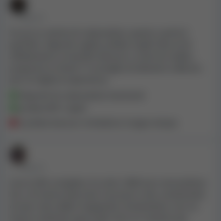
• 1 ANNO FA
Se sei un utente di criptovalute, questo casinò è
perfetto: depositi rapidi, prelievi rapidi. Ma se fai
affidamento su bonifici bancari o carte di credito,
preparati ai ritardi. Ti consiglio di attenerti a Bitcoin
per la migliore esperienza.
Depositi di criptovalute istantanei
prelievi BTC rapidi
I prelievi bancari richiedono troppo tempo
• 1 ANNO FA
Una truffa completa, ho vinto 1800 euro versandone
50, e mi hanno bloccato l'account a vita, sostenendo
di aver visto delle irregolarità. Ovviamente, non mi
hanno restituito quei soldi. Farò un reclamo per