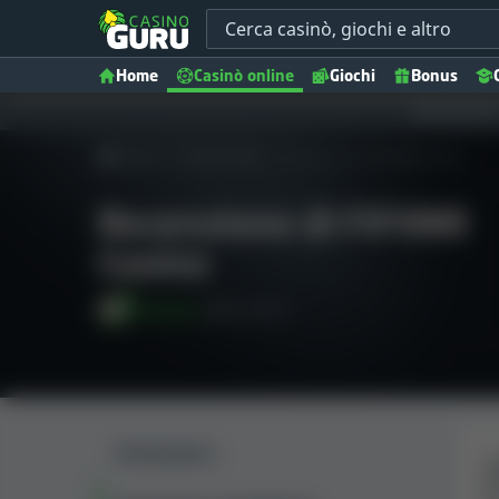
Home
Casinò online
Giochi
Bonus
Utilizzando i
Home
Casinò online
Recensione di FIFO88 Casino
Recensione di FIFO88
Casino
Matej N.
10/2025
Panoramica
Le
al