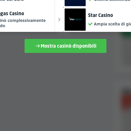
rmini e condizioni di FIFO88 Casin
ocatori. Consideriamo gli introiti stimati relativi agli
timi 4 anni.
gas Casino
Star Casino
inò complessivamente
Bla
ecensire i casinò online,
esaminiamo approfonditamente i T
Ampia scelta di gi
ido
arne la correttezza
. Nei Termini e condizioni di molti di l
No
ste o clamorosamente svantaggiose, perché danno al casinò 
Se u
ento delle vincite in determinate situazioni.
Mostra casinò disponibili
perc
pren
orso della nostra procedura di revisione, non abbiamo tr
rego
nost
izioni di FIFO88 Casino
.
lami dei giocatori relativi a FIFO
Alt
Ne
stra metodologia di recensione dei casinò fa molto affidam
Op
tanti informazioni sui problemi riscontrati dai giocatori
Anch
o calcoliamo l'Indice di sicurezza di un casinò, prendiamo in
influ
ro
Centro di risoluzione reclami
, oltre a quelli inviati tramite 
sulle