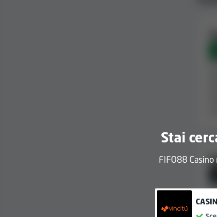
condi
cons
poten
T
In ba
di d
Pr
An
comp
al
gioca
po
numer
cl
si
Per q
black
Stai cer
clien
D
FIFO88 Casino no
Compl
Casi
Ge
evita
po
CASIN
an
Sce
po