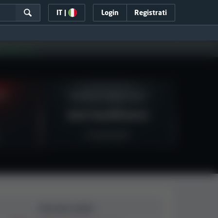
IT
|
Login
Registrati
Accetto
za
Feedback degli utenti
Dati insufficienti
0 recensioni
Sito del casinò