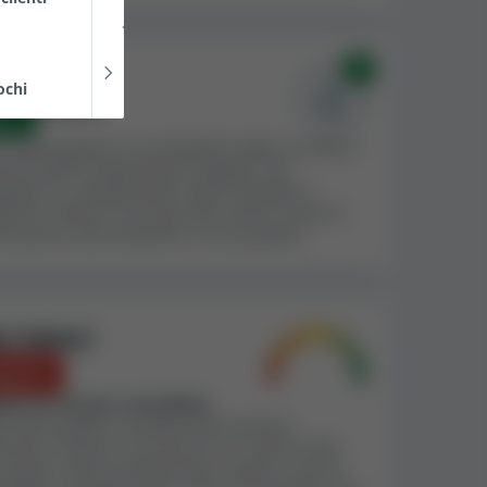
o
0x
cklist
ermini e condizioni di ciascun casinò per
ochi
oro, troviamo clausole e regole che consideriamo
ne
la possibilità di giustificare un mancato
n casinò appare in una blacklist valida, di solito è
hé ha delle caratteristiche negative. Noi
diamo in considerazione tutte le blacklist e
ovato regole ingiuste nei Termini e
liamo l'Indice di sicurezza del casinò in base al
ro parere sulla situazione e la sua gravità.
88 Casino
ri fattori
gativi
ento sui reclami dei giocatori, perché ci danno
era con licenza contraffatta
 e sul modo in cui i casinò li risolvono
.
e altre qualità e caratteristiche possono
 considerazione tutti i reclami ricevuti al
enzare l'Indice di sicurezza di un casinò: limiti
altri siti e canali.
 vincite, limiti di prelievo bassi, giochi o licenze