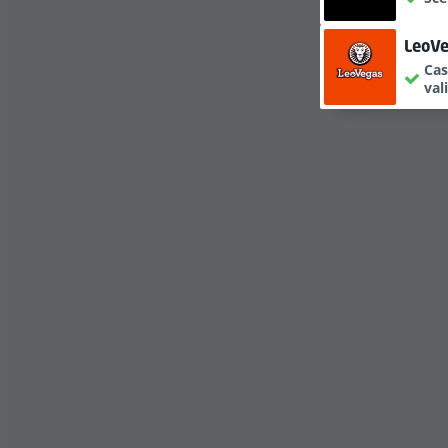
Te
gi
ul
LeoVe
Cas
Per r
val
valut
ingiu
pagam
Nel c
cond
Rec
La no
impor
Quand
nost