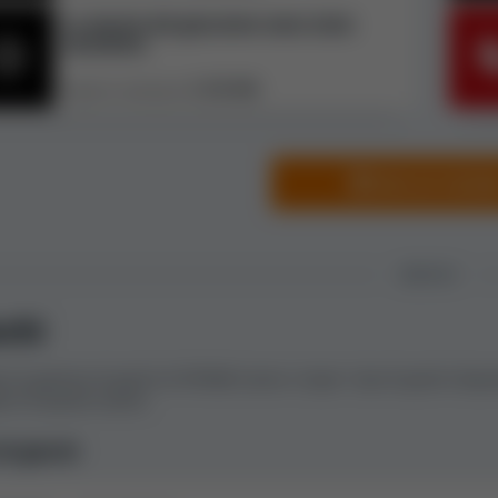
che alcuni casinò potrebbero provare a generare recens
Le vincite del giocatore sono state
punteggio relativo al feedback degli utenti, mentre alc
annullate.
inviare recensioni negative per danneggiare la reputa
nostro meglio per filtrarle e calcolare un punteggio rel
2.135 RM
Importo contestato:
preferiamo non includere le recensioni degli utenti nel 
Invia un recla
i aziendali e licenze di FIFO88 Ca
GIOCHI
ntroiti annuali stimati di FIFO88 Casino sono superiori a $1,00
iccoli, secondo i nostri criteri di categorizzazione.
chi
8 Casino è in possesso di licenze rilaciate da enti nei segu
a la gamma di giochi di FIFO88 Casino. Scopri i tipi di giochi disponi
çao),
Filippine
(PAGCOR),
Malta
(Malta Gaming Authority).
ari di questo casinò.
di giochi
ite di vincite e di prelievo; opzi