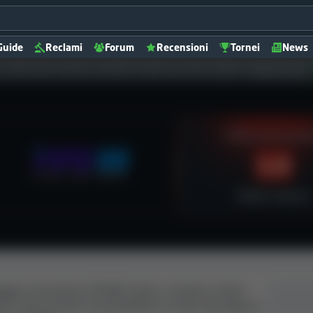
Guide
Reclami
Forum
Recensioni
Tornei
News
 nostri siti o servizi, accetti il nostro uso dei cookies.
Scopri di più
Indice di sicurez
1.6
Molto basso
ggi la recensione FIFO88 Casino, i reclami e molto
tro. Scopri perché raccomandiamo di stare alla larga da