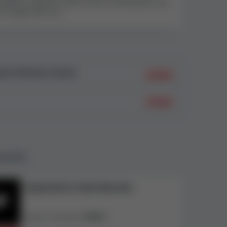
raffatte, supporto clienti scarso o inesistente, una
ausa di questo reclamo, abbiamo dato a questo
di negozi fisici ecc.
 reclamo e sui punti di penalità alla sezione
per FIFO88 Casino
çao (Gaming Curaçao)
Falsa
a per valutare i casinò online
e condividere
Falsa
liamo un punteggio sulla soddisfazione degli
FIFO88 Casino nella nostra banca dati. Hai
utati
(3)
sul nostro sito, indipendentemente dal fatto che
Il giocatore è stato bloccato.
oggettivamente la qualità del casinò, dato
5.000 €
Importo contestato: