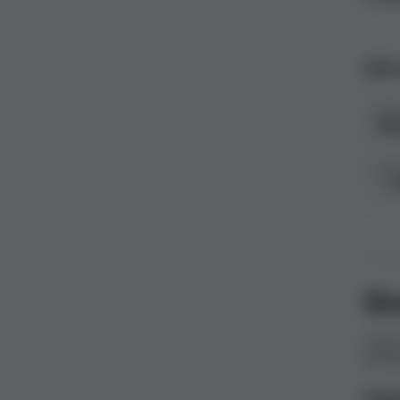
l'imp
client
Info
In ba
sulla
Oper
alta 
FI
Indic
sicur
Intro
< 1
Casin
Ind
Si
Per c
tant
Scopri
condi
param
Per l
Para