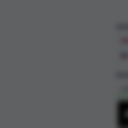
Abbi
casi
"Spie
Auto
Fe
M
F
Casi
opini
utent
Recl
Purtr
Tut
l'opp
la tu