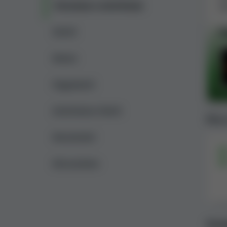
Sicurezza e correttezza
qu
Giochi
Mi
Bonus
Pagamenti
Assistenza clienti
Pro 
Recensioni
Discussione
Scre