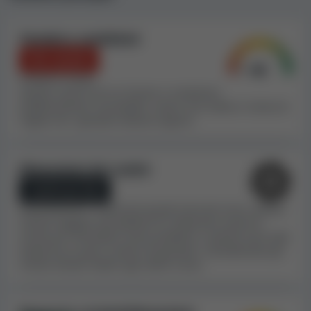
Indice di sicurezza di Golden Empire
Casino: è sicuro e onesto?
Termini e condizioni
Per calcolare l'Indice di sicurezza di un casinò,
T&C assenti
utilizziamo
una formula complessa che prende in
Problemi trovati:
considerazione i dati raccolti
che abbiamo inserito
Questo casinò non ha Termini e Condizioni
nella nostra recensione. Generalmente si tratta di T&C
pubblicamente consultabili, ovvero non mette in chiaro le
del casinò, reclami dei giocatori, introiti stimati, blacklist
regole che i giocatori devono seguire.
e così via.
Rivedere e analizzare i Termini e condizioni è un
Dimensioni del casinò
passaggio cruciale della procedura di calcolo del nostro
Casinò piccolo
Indice di sicurezza. Tuttavia, per Golden Empire Casino,
non abbiamo individuato Termini e condizioni
Generalmente i casinò più grandi sono più sicuri, poiché
introiti maggiori permettono di rimborsare anche le
generali
. Abbiamo abbassato l'Indice di sicurezza del
vincite più consistenti senza problemi, e poiché sono stati
casinò perché, per noi, si tratta di un grave problema di
testati da un gran numero di giocatori. Consideriamo gli
sicurezza e correttezza.
introiti stimati relativi agli ultimi 4 anni.
In base ai nostri calcoli approssimativi o alle
informazioni che abbiamo raccolto, Golden Empire