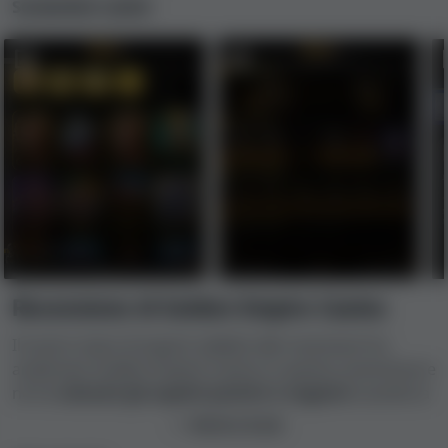
Screenshot casinò
Recensione di Golden Empire Casino
Il nostro team di esperti addetti alle recensioni ha
analizzato Golden Empire Casino in questa recensione e
ne ha
valutati gli aspetti positivi e negativi
usando la
nostra
procedura di recensione dei casinò
. Per
Mostra di più
determinare se questo casinò sia sicuro e serio
,