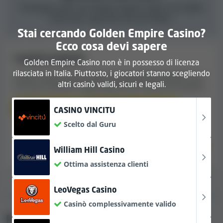
grandi ripercussioni per la maggior parte dei giocatori,
Purtroppo, pare che Golden Empire Casino non abbia
ma alcuni casinò impongono limiti sulle vincite o sui
bonus per i giocatori del tuo Paese.
prelievi che possono risultare piuttosto restrittivi. Ecco
Stai cercando Golden Empire Casino?
perché esaminiamo questi limiti per ogni recensione di
Ecco cosa devi sapere
cui ci occupiamo. Tutte le informazioni sui limiti sulle
Loyalty program
Golden Empire Casino non è in possesso di licenza
vincite e sui prelievi di questo casinò sono mostrate
rilasciata in Italia. Piuttosto, i giocatori stanno scegliendo
nella tabella.
Golden Empire Casino offre un programma fedeltà. Ecco
altri casinò validi, sicuri e legali.
cosa puoi ottenere raggiungendo uno status più elevato:
Nota:
è possibile che alcuni dei metodi di
Bonus esclusivi
Bonus di compleanno
CASINO VINCITU
pagamento citati non siano disponibili sia per
Scelto dal Guru
i depositi che per i prelievi. Inoltre, la
disponibilità di determinati metodi di
William Hill Casino
pagamento può variare in base al Paese.
Ottima assistenza clienti
Assistenza clienti e lingue disponibili
LeoVegas Casino
METODI DI PAGAMENTO
Casinò complessivamente valido
Le nostre recensioni esperte di casinò si basano sui vari
Pagamenti
dati che raccogliamo su ciascun casinò, comprese le