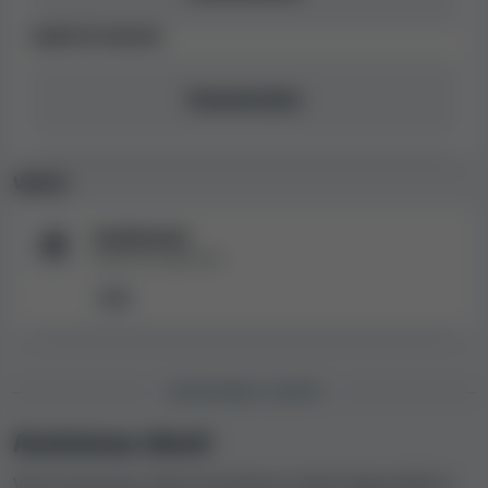
Limiti di vincita
Slot e altri giochi di Golden Empire
Casino
Sconosciuto
Golden Empire Casino dà ai giocatori la possibilità di
giocare a
questi tipi di giochi
: Slot machine, Roulette,
Blackjack, Scommesse, Video poker, Bingo, Baccarà,
Valute
Giochi con jackpot, Giochi live, Keno, Gratta e vinci, Altri
giochi di carte, Scommesse di eSport, Sport virtuali, Altri
Tradizionali
Valute fiat supportate.
giochi, Giochi "crash".
AUD
Il catalogo di giochi di questo casinò comprende titoli di
98 provider
. Ecco quali: NetEnt, Novomatic, Apricot
(Microgaming), Playtech, Play'n GO, Merkur Gaming,
IGT, Pragmatic Play, Quickspin, Igrosoft, Scientific
ASSISTENZA CLIENTI
Games (SG Digital), Amatic, Wazdan, Habanero,
Booming Games, Booongo (BNG), GA28, Ainsworth
Assistenza clienti
Game Technology, Pussy888, Club Sun City, Slotmania,
Vuoi conoscere i tipi di assistenza clienti disponibili in
Turbo Games, Spadegaming, Apollo Games, Sexy