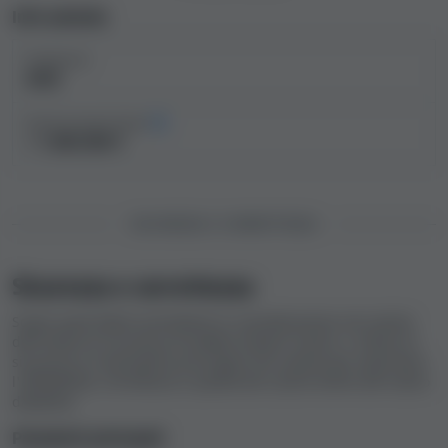
oppure se è una truffa (o una via di mezzo), sono stati
Info azienda
presi in esame l'imparzialità dei Termini e condizioni, le
Fondazione
licenze, i reclami da parte dei giocatori attivi, i limiti
2025
dell'assistenza clienti e altri importanti fattori.
Introiti annuali stimati
In base a questi marcatori abbiamo calcolato l'Indice di
< 1.000.000 €
sicurezza, un punteggio che sintetizza la nostra analisi
sulla sicurezza e correttezza dei casinò online.
Maggiore è l'Indice di sicurezza, maggiori sono le
probabilità di giocare e vedersi pagate le proprie vincite
SICUREZZA E CORRETTEZZA
senza problemi.
Golden Empire Casino ha un Indice di
sicurezza Inferiore alla media, pari a 5.7
; per questo
Sicurezza e correttezza
motivo, potrebbe non essere la scelta migliore per la
maggior parte dei giocatori, in termini di correttezza e
Scopri quali fattori prendiamo in considerazione nel calcolo
dell'Indice di sicurezza di Golden Empire Casino. L'Indice di
sicurezza. Continua a leggere la nostra recensione di
sicurezza è il parametro principale che usiamo per esprimere
Golden Empire Casino per decidere consapevolmente
l'affidabilità, correttezza e qualità dei casinò online del nostro
se questo casinò fa per te o no.
database.
Parametri principali