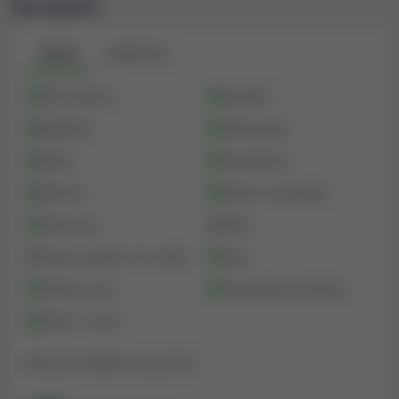
Tipi di giochi
reclami
, insieme a quelli provenienti da altre fonti,
Giochi
Giochi live
Non abbiamo trovato
alcun reclamo significativo
su
questo casinò.
Slot machine
Roulette
Golden Empire Casino: recensioni e
Blackjack
Video poker
feedback degli utenti
Bingo
Scommesse
Casino Guru
offre agli utenti una piattaforma per
Baccarà
Giochi con jackpot
valutare e recensire i casinò online
, nonché per
Giochi live
Poker
condividere i loro feedback ed esperienze. Basandoci su
queste informazioni, calcoliamo un punteggio
Craps e giochi con i dadi
Keno
complessivo sul feedback degli utenti, che va da
Gratta e vinci
Scommesse di eSport
Terribile a Eccellente.
Giochi “crash“
Dato che non abbiamo ancora recensioni su Golden
Empire Casino nella nostra banca dati, ti incoraggiamo
Disponibile:
13
Non disponibile:
2
a valutare il casinò sul nostro sito e condividere la tua
esperienza.