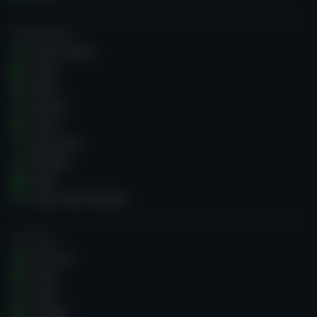
CASINO GURU
Casinò online
Giochi
Bonus
Reclami
Forum
Recensioni
ZOOMin
News
Casino Guru Awards
SU DI NOI
Su di noi
Storia
Team
Contatti