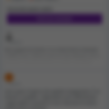
Hai provato questo casinò?
Scrivi una recensione
• 1 ANNO FA
Non pagano le vincite, in un mese hanno inventato
10.000 scuse, l'ultima scusa era che volevano che tu
caricassi i tuoi documenti su un link, ma il link è
aperto per 15 minuti e non dicono quando inviano il
link, tipo alle 3 del mattino chi è sveglio a quest'ora.
Scrivi e parli di tutti gli errori, ma loro insistono
• 2 ANNI FA
perché tu faccia come dicono, anche se tu parli e invii
foto del fatto che niente di ciò che ti hanno chiesto
Sono quasi 16 giorni che aspetto il pagamento. È un
funziona.
disastro completo. I dipendenti sono difficilmente
La loro valutazione dovrebbe essere al massimo pari
raggiungibili e quando lo sono rilasciano le stesse
a 2.
dichiarazioni standard.