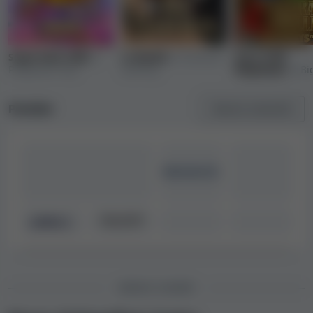
Le informazioni relative ai limiti sulle vincite e sui
prelievi di questo casinò sono mostrati nella tabella qui
sotto.
Sugar Rush 1000
di
Le Bandit
di Hacksaw
Extra Chilli
Pragmatic Play
Gaming
Megaways
di Bi
Limiti di prelievo
Limiti di vincita
Time Gaming
EUR 50.000 al mese
Nessun limite di vincita
Provider
Mostra tutto
(33)
Nota:
è possibile che alcuni dei metodi di
pagamento citati non siano disponibili sia per
i depositi che per i prelievi. Inoltre, la
disponibilità di determinati metodi di
pagamento può variare in base al Paese.
Opzioni sulle lingue e sull'assistenza
clienti
BONUS CASINÒ
Per recensire i casinò online, i membri del nostro team