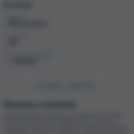
considerazione la correttezza dei termini e delle
Info azienda
condizioni del casinò, le licenze valide, i reclami dei
Operatore
giocatori, l'assistenza clienti, le limitazioni e altri
HNA Gaming B.V.
importanti fattori per
determinare se questo casinò è
legale e regolare
, oppure una truffa o una via di
Fondazione
mezzo.
2016
L'Indice di sicurezza che calcoliamo per ogni casinò,
Introiti annuali stimati
risultato di vari fattori esaminati, rispecchia la sicurezza
> 1.000.000 €
e correttezza dei casinò online. Un Indice di sicurezza
più elevato è in genere correlato a una più alta
probabilità di avere un'esperienza di gioco positiva e
SICUREZZA E CORRETTEZZA
poter prelevare senza problemi.
HugoBets Casino ha
un Indice di sicurezza basso, pari a 4.1
, il che significa
che si colloca in fondo alla classifica in termini di
Sicurezza e correttezza
sicurezza e correttezza in base alla nostra metodologia.
Scopri quali fattori prendiamo in considerazione nel calcolo
Continua a leggere la nostra recensione di HugoBets
dell'Indice di sicurezza di HugoBets Casino. L'Indice di
Casino per conoscere meglio questo casinò e decidere
sicurezza è il parametro principale che usiamo per esprimere
se fa al caso tuo.
l'affidabilità, correttezza e qualità dei casinò online del nostro