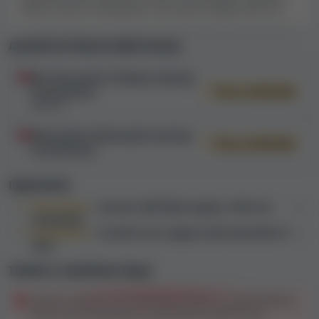
clienti scarso o inesistente, una rete di negozi fisici ecc.
determinate situazioni.
Nel corso della nostra procedura di revisione, abbiamo
Autorità di rilascio delle licenze
trovato alcune regole o clausole discutibili. Per questo,
riteniamo che i Termini e condizioni di HugoBets
New Brunswick (Tobique Gaming
Casino siano in qualche modo ingiusti
Non verificabile
.
Commission)
0000018
Nota:
puoi trovare le nostre scoperte
Kahnawake (Kahnawake Gaming
Non verificabile
specifiche derivanti dall'analisi dei T&Cs
qui
.
Commission)
Importante
HugoBets Casino reclami dei giocatori
Importante:
Accesso dall'Italia negato, VPN non
consentita
La nostra metodologia di recensione dei casinò fa
Importante:
Il casinò non reagisce alle lamentele di
terzi.
molto affidamento sui reclami dei giocatori, perché ci
danno
importanti informazioni sui problemi
Termini e condizioni iniqui
riscontrati dai giocatori e sul modo in cui i casinò li
risolvono
. Quando calcoliamo l'Indice di sicurezza di un
Giocare a giochi con restrizioni mentre si scommettono
bonus può comportare la perdita dei saldi bonus
casinò, prendiamo in considerazione tutti i reclami