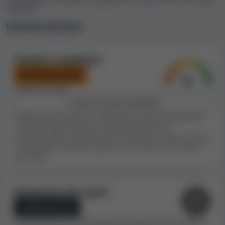
database.
HugoBets Casino è corretto e sicuro?
Parametri principali
Spiegazione dell'Indice di sicurezza
Per calcolare l'Indice di sicurezza di un casinò, usiamo
Termini e condizioni
una formula complessa che tiene in considerazione
Piuttosto iniqui
le tante informazioni
che abbiamo raccolto e valutato
Problemi trovati:
nella nostra recensione. Sono compresi termini e
Mostra analisi dettagliata
condizioni del casinò, reclami dei giocatori, entrate
Analizziamo i termini e condizioni di ciascun casinò alla
stimate, blacklist e molti altri elementi.
ricerca di regole inique che potrebbero essere
potenzialmente utilizzate contro i giocatori. Ogni clausola
Per la nostra recensione di HugoBets Casino, abbiamo
considerata scorretta risulterà in un Indice di sicurezza
esaminato e analizzato attentamente i suoi Termini e
più basso.
condizioni. Abbiamo individuato alcune regole o
clausoli non favorevoli. In base a ciò,
riteniamo che i
T&C siano piuttosto svantaggiosi, nel complesso
.
Dimensioni del casinò
Regole ingiuste o svantaggiose possono
Casinò piccolo
potenzialmente essere usate contro i giocatori per
Generalmente i casinò più grandi sono più sicuri, poiché
giustificare una mancata corresponsione delle vincite.