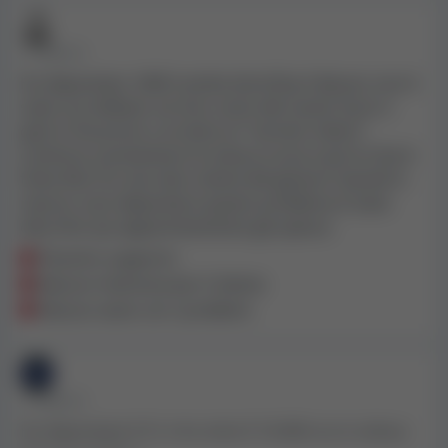
• 3 ANNI FA
Ho depositato 100€ tramite AstroPay il denaro non è
stato accreditato sul mio conto del casinò Sono 5
giorni che provo a scrivere al "servizio clienti",
continua a presentarsi la stessa scusa e poi la chat è
finita Non ho mai visto niente del genere! Quindi in
nessun caso depositare questo problema è stato
descritto qui apparentemente già spesso
Pessimo supporto
Nessun interesse per il cliente
Nessun aiuto con i problemi
• 3 ANNI FA
Ho depositato € 51 e ho vinto € 10.000 ora in attesa