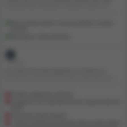
alcune persone lamentarsi di questo casinò, e la
maggior parte proviene da persone che giocano con
bonus e violano termini e condizioni.
Buon servizio clienti e cercare di offrire un buon
servizio
Quindi, l'ultimo giorno, gioco 15 $ con 0,40 cent per
Buon gioco e buona libreria
giro su hyper star game senza prendere bonus,
E ho vinto un bonus jackpot e ho vinto oltre 2000 $!!
Questo è pazzesco !!
• 3 ANNI FA
L'assistenza clienti è buona e cerca di offrire un
Ho usato il mio primo deposito con il bonus di
ottimo servizio.
benvenuto e ho vinto! Sono stato subito bloccato e
sono stato accusato di sfruttare il sistema dei bonus!
Non ho ancora ricevuto i miei soldi, ma spero davvero
Ma ho depositato solo una volta come devo usare il
di riceverli.
Profitto e deposito confiscati
sistema di bonus? Allora perché un giocatore ottiene
Il supporto non risponde nessuna risposta alla mia
un bonus di benvenuto se conta come sfruttamento
AGGIORNAMENTO: ricevo i miei soldi in meno di 24
email
del bonus?
ore!!!!
L'account è stato sospeso
1. Bonus di benvenuto giocato vinto e conto chiuso
Il limite massimo di puntata non è stato superato e