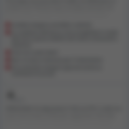
Purtroppo non puoi dare 0 stelle. Ho effettuato un
prelievo di € 750 ed è stato annullato dicendo che
avevo violato i termini. Posso reinserire questa
presunta violazione con screenshot. Il casinò non ha
I prelievi vengono annullati a volontà
alcun interesse a chiarire. Posso solo avvertire tutti di
Le condizioni del bonus sono progettate in modo
non giocare qui, le condizioni del bonus sono
tale che tu possa violarle solo senza conoscerle a
progettate in modo tale che qualsiasi pagamento
memoria
possa essere annullato se il casinò ne ha voglia.
Chat non vuole clienti
Non vi è alcun interesse per il chiarimento
Gli screenshot vengono ignorati anche se
confutano le accuse
• 4 ANNI FA
VERGOGNA! Ho depositato € 100 con ETH. I soldi non
sono mai arrivati. Scritto per supportare 100 volte,
dal vivo o via e-mail, nessuna risposta o lo stesso