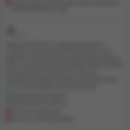
Presta attenzione anche alle condizioni del bonus
nell'area del denaro reale
• 3 ANNI FA
Depositare € 30 non fa male per vedere se le
recensioni e la reputazione di Casino Guru sono
legittime e cosa posso dire, assolutamente legittime.
Non ci sono voluti 10 minuti perché i soldi erano finiti,
ho giocato per 10 centesimi :D. L'RTP è un
divertimento patetico e il fattore di intrattenimento
pari a 0 non dovrebbe essere giocato qui.
Ampia selezione di giochi
Il design del sito web è ok
RTP è nel seminterrato
Non è un casinò rispettabile