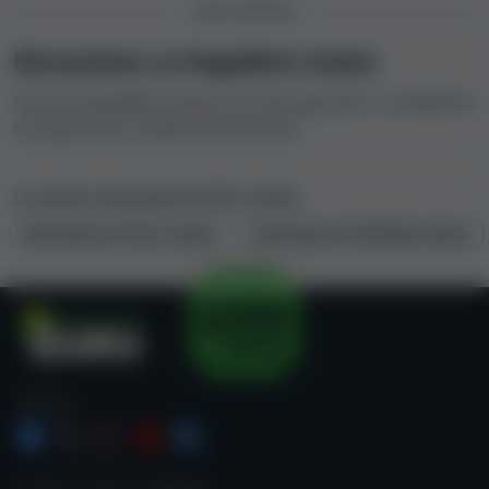
DISCUSSIONE
Discussione su HugoBets Casino
Parla di HugoBets Casino con altri giocatori: condividi la
tua opinione o chiedi informazioni.
Le nostre recensioni di altri casinò
Recensione di Star Casino
Recensione di WinBet Casino
Casino Guru
SEGUICI
Vogliamo che i giocatori comprendano il gioco
d'azzardo.