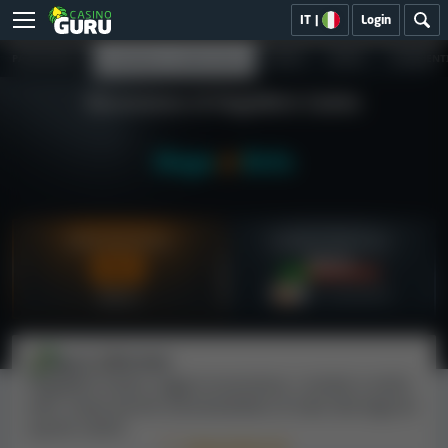
IT
|
Login
PANORAMICA
SICUREZZA E CORRETTEZZA
GIOCHI
BONUS
PAGAMENT
Recensione di HugoBets Casino
Indice di sicurezza
Feedback degli utenti
Misto
4.1
17 recensioni
Basso
Igor P.
05/2026
HugoBets Casino: leggi la recensione, i reclami e molto
altro. Scopri perché raccomandiamo di stare alla larga da
questo casinò.
Importante (2)