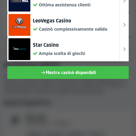
Casino
Ottima assistenza clienti
Tradizionali
Valute fiat supportate.
I casinò online offrono bonus per attirare e trattenere i
LeoVegas Casino
giocatori, come incentivo per creare un conto e
EUR
USD
AUD
CAD
NOK
NZD
PLN
Casinò complessivamente valido
cominciare a giocare. I tipi di bonus più diffusi sono i
bonus senza deposito (o spin gratuiti), ottenibili
semplicemente aprendo un conto di gioco, e i bonsu
Star Casino
ASSISTENZA CLIENTI
deposito, elargiti dopo aver effettuato un deposito. I
Ampia scelta di giochi
casinò offrono anche promozioni come piani fedeltà,
Assistenza clienti
bonus di benvenuto alla registrazione e codici bonus.
Mostra casinò disponibili
Vuoi conoscere i tipi di assistenza clienti disponibili in
Attualmente, nella nostra banca dati ci sono
4 bonus di
questo casinò? Scopri le opzioni relative alla lingua e i
HugoBets Casino
, tra cui:
canali offerti, oltre ai risultati dei nostri test.
100% fino a 300 €
e 50 spin extra
Opzioni linguistiche
100% fino a 350 €
e 50 spin extra
Sito web
100% fino a 400 €
e 100 spin extra
Disponibile...
7
lingue
100% fino a 350 €
e 50 spin extra
Inglese
Francese
Spagnolo
Tedesco