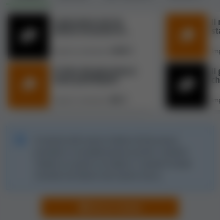
Eccelllente.
La nostra banca dati ha un totale di
17 recensioni degli
Il giocatore non ha
Il
ancora incassato le
st
utenti
per HugoBets Casino, con un punteggio relativo
vincite.
al Feedback degli utenti Misto. Le recensioni inviate
4.000 €
Importo contestato:
Imp
dagli utenti sono disponibili alla sezione '
Recensioni
degli utenti
' in questa pagina.
Il ritiro del giocatore è
Il
stato posticipato.
ch
ri
Nota:
le recensioni degli utenti non sempre
400 €
Importo contestato:
Imp
riflettono oggettivamente la qualità del
casinò, dato che alcuni casinò potrebbero
provare a generare recensioni false per
Il calcolo del nostro Indice di Sicurezza
aumentare il loro punteggio relativo al
prende in considerazione anche i reclami
feedback degli utenti, mentre alcuni giocatori
relativi ai casinò correlati e i reclami inviati
insoddisfatti potrebbero inviare recensioni
tramite siti diversi da Casino Guru.
negative per danneggiare la reputazione del
casinò. Sebbene facciamo del nostro meglio
per filtrarle e calcolare un punteggio relativo
Invia un reclamo
al feedback degli utenti imparziale,