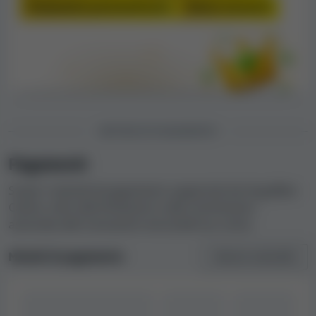
Promozioni personalizzate
Bonus esclusivi
Norvegese
I membri del nostro team dedicato alle recensioni di
casinò hanno contattato i rappresentanti del casinò per
capire quanto le loro risposte siano utili, professionali e
veloci. L'assistenza clienti è di fondamentale
importanza per noi, perché può essere davvero utile
nella risoluzione di problemi col conto di gioco, con la
METODI DI PAGAMENTO
registrazione su HugoBets Casino, con i prelievi e con
altre difficoltà potenzialmente riscontrabili dal
Pagamenti
giocatore. In base ai nostri test e alle informazioni che
Scopri i metodi di pagamento supportati da HugoBets
abbiamo raccolto, HugoBets Casino ha un'
assistenza
Casino, oltre alle limitazioni e alle commissioni
clienti nella media
.
associate alle transazioni verso/dal tuo conto.
Slot e altri giochi di HugoBets Casino
Metodi di pagamento
Mostra tutto
(28)
HugoBets Casino dà ai giocatori la possibilità di giocare
a
questi tipi di giochi
: Slot machine, Roulette,
Blackjack, Scommesse, Video poker, Bingo, Baccarà,