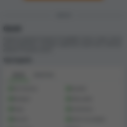
preferiamo non includere le recensioni degli
utenti nel calcolo del nostro Indice di
GIOCHI
sicurezza.
Giochi
Informazioni aziendali e licenze di
Esplora la gamma di giochi di HugoBets Casino. Scopri i tipi di
HugoBets Casino
giochi disponibili, i provider supportati e quali sono i titoli più
popolari di questo casinò.
Gli introiti annuali stimati di HugoBets Casino sono
Tipi di giochi
superiori a $5,000,000. In base alla categorizzazione che
usiamo, si tratta di un casinò online di medie
Giochi
Giochi live
dimensioni.
HugoBets Casino è in possesso di licenze rilasciate da
Slot machine
Roulette
enti nelle seguenti aree geografiche:
New Brunswick
Blackjack
Video poker
(Tobique Gaming Commission),
Kahnawake
(Kahnawake Gaming Commission)
Bingo
Scommesse
Baccarà
Giochi con jackpot
Limiti di prelievo, limiti sulle vincite e