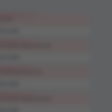
t Casino
 vincite
i dei giocatori, poiché offrono
importanti
 in cui i casinò si impegnano a risolvere le
stra analisi
diamo in considerazione tutti i reclami che
ami che troviamo altrove.
e una grave violazione dei T&C
iamo in banca dati un reclamo relativo a un
ato a questo casinò
2.217 punti di penalità
.
stra analisi
 alla sezione "Spiegazioni sull'Indice di
l'ambito dei processi KYC
stra analisi
er IviBet Casino
e una grave violazione dei T&C
ecensire i casinò online
per poter condividere
generiamo un punteggio sulla soddisfazione degli
stra analisi