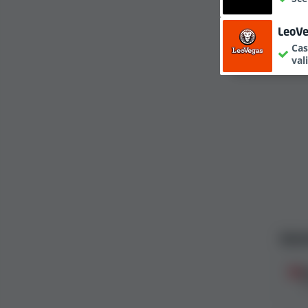
LeoVe
Cas
Ter
val
Per r
valu
ingiu
deter
Nel c
riten
Auto
K
0