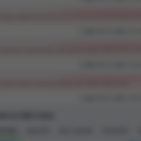
i, che va da Terribile a Eccellente.
edback sulla soddisfazione degli utenti di IviBet Casino, con
Tempi irragionevolmente brevi per la fornitura di informazioni nel
ggio Misto. Puoi accedere alle recensioni del casinò inviate
Leggi tutta la regola e la no
ti
di questa pagina.
I giocatori che depositano solo quando vengono offerti bonus rischi
Nota:
dato che non è raro che i giocatori delusi lascin
danneggiare la reputazione di un casinò, né che alcuni
Leggi tutta la regola e la no
aumentare il loro punteggio relativo al feedback degli u
potrebbero non rispecchiare fedelmente la qualità del c
Il gioco a basso rischio può portare alla confisca delle vincite
calcolare un punteggio accurato relativo al feedback deg
prendiamo in considerazione il feedback degli utenti nel
Leggi tutta la regola e la no
ami su IviBet Casino
i aziendali e licenze di IviBet Cas
ti
(108)
Aperti
(4)
Non risolti
(0)
Risolti
(29)
R