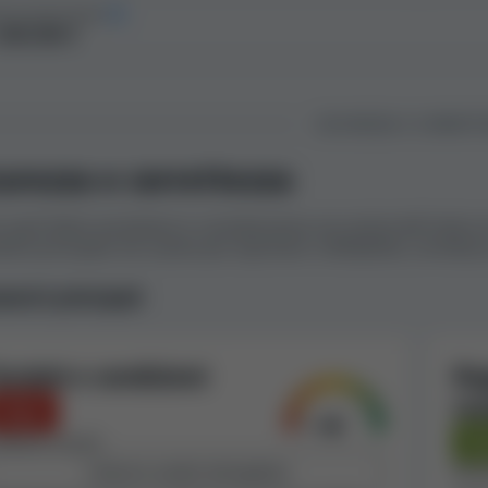
e persone, tieni presente che ci sono casinò meglio posizion
iti annuali stimati
.000.000 €
nua a leggere la nostra recensione di IviBet Casino per con
tuo.
SICUREZZA E CORRETT
ice di sicurezza di IviBet Casino: 
curezza e correttezza
o calcoliamo l'Indice di sicurezza di un casinò, seguiamo
 quali fattori prendiamo in considerazione nel calcolo dell'Indice di
derazione le variabili che abbiamo incluso e valutato ne
etro principale che usiamo per esprimere l'affidabilità, correttezz
ioni, reclami dei giocatori, introiti stimati, blacklist e vari alt
metri principali
 nostra recensione di IviBet Casino, abbiamo letto ed esami
t Casino. Abbiamo trovato alcune regole o clausole che non
sti
. Regole ingiuste o svantaggiose potrebbero essere usate 
ermini e condizioni
Ra
derando la gravità delle informazioni che abbiamo raccolto 
re
Iniqui
ò, ti consigliamo di cercare un casinò che abbia T&C miglio
Bu
oblemi trovati:
se alle nostre stime o dati raccolti, IviBet Casino è un
grand
Mostra analisi dettagliata
Recl