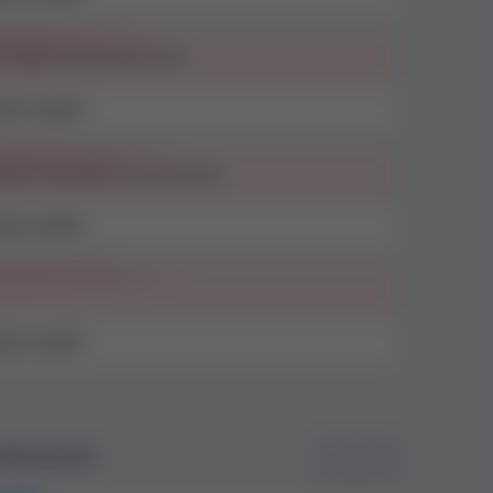
diviso da
31 utenti
, ha determinato un
l'ambito dei processi KYC
 dagli utenti alla sezione
Recensioni degli
stra analisi
ano di perdere le loro vincite
o diverse recensioni negative per
 casinò pubblichino recensioni false per
stra analisi
tenti, ricorda che le recensioni degli utenti
asinò. Ci impegniamo a filtrarle e a
li utenti; tuttavia, per questi motivi, non
 calcolo del nostro Indice di sicurezza.
stra analisi
ino
ifiutati
(75)