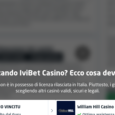
menti negati, secondo i reclami dei giocatori
, quando te
Aper
alizziamo i termini e condizioni di ciascun casinò
o valutiamo un casinò, prendiamo in considerazione il nume
la ricerca di regole inique che potrebbero essere
Non r
che i casinò più grandi ricevono in genere più reclami, po
tenzialmente utilizzate contro i giocatori. Ogni
Risol
ausola considerata scorretta risulterà in un Indice di
Rifiu
curezza più basso.
uanto ne sappiamo, IviBet Casino non è su alcuna blacklist r
list, come la nostra
blacklist di Casino Guru
, è un potenzial
onti dei clienti. Raccomandiamo ai giocatori di prendere in
La p
to di scegliere un casinò in cui giocare.
trat
imensioni del casinò
dete
seri
uito della nostra attenta valutazione di tutti gli aspetti pi
Casinò medio
Gruppo grande
casi
curezza Superiore alla media, pari a 7.0
. Questo casinò po
neralmente i casinò più grandi sono più sicuri,
gioc
tori; tieni però a mente che altri casinò prioritizzano corret
iché introiti maggiori permettono di rimborsare
cando IviBet Casino? Ecco cosa de
che le vincite più consistenti senza problemi, e
o maggiore.
iché sono stati testati da un gran numero di
on è in possesso di licenza rilasciata in Italia. Piuttosto, i 
ocatori. Consideriamo gli introiti stimati relativi agli
Bla
timi 4 anni, nonché gli introiti degli altri casinò
scegliendo altri casinò validi, sicuri e legali.
rrelati.
Nota:
per quanto ne sappiamo, IviBet Casino è collegato 
No
collegamento tra questi casinò, abbiamo incluso le carat
Se u
O VINCITU
William Hill Casino
dell'Indice di sicurezza di IviBet Casino.
perc
lto dal Guru
Ottima assistenza 