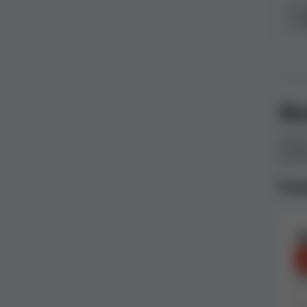
alcun
Intro
> 1
Conti
caso 
Ind
Si
Quand
Scopri
consi
param
condiz
Para
Nella
IviBe
ingiu
T
Consi
casin
Pr
In ba