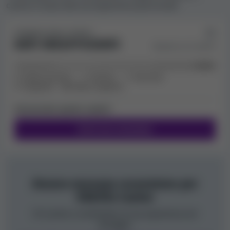
casinò in base alla tua esperienza personale.
I casinò online offrono bonus per attirare e trattenere i
giocatori, come incentivo per creare un conto e
cominciare a giocare. I tipi di bonus più diffusi sono i
FEEDBACK DEGLI UTENTI:
DATI INSUFFICIENTI
bonus senza deposito (o spin gratuiti), ottenibili
Basato su 0 utenti
semplicemente aprendo un conto di gioco, e i bonsu
deposito, elargiti dopo aver effettuato un deposito. I
Molto positivo
Positivo
Neutrale
casinò offrono anche promozioni come piani fedeltà,
Negativo
Molto negativo
bonus di benvenuto alla registrazione e codici bonus.
Hai provato questo casinò?
Purtroppo, in questo momento non abbiamo bonus di
Klikfifa Casino nella nostra banca dati.
Scrivi una recensione
Tieni presente che alcuni di questi bonus possono
essere rivolti solo ai giocatori di determinati Paesi. Per
sapere quali bonus puoi richiedere, consulta la sezione
Ancora nessuna recensione per
'
Bonus
' di questa recensione.
Klikfifa Casino
Sii il primo a condividere la tua esperienza nel
dettaglio.