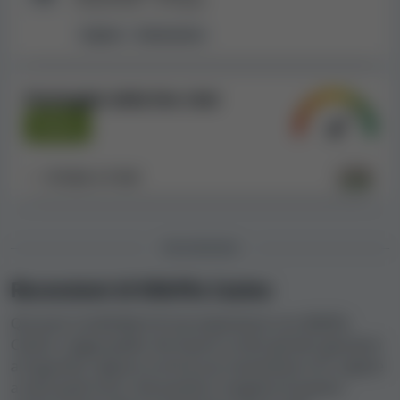
Disponibile...
2
lingue
Bingo live, Blackjack live, Giochi con i dadi live, Altri
giochi live, Poker live, Roulette live.
Inglese
Indonesiano
Il catalogo di giochi di questo casinò comprende titoli di
41 provider
. Ecco quali: Nolimit City, Apricot
Punteggio della live chat
(Microgaming), Playtech, Play'n GO, Evolution Gaming,
Buono
Pragmatic Play, Red Tiger Gaming, Betsoft Gaming,
GameArt, Habanero, Booming Games, TOPTrend
Gaming, Worldmatch, GMW (Game Media Works),
In base a
4
test
Origins (playtech), Gameplay Interactive, Live22,
Oriental Gaming, Saba Platform, WM Casino, IDNSlot,
Lucky Safe, IDN Live, eBET, Fa Chai Gaming, Joker,
RECENSIONI
Skywind Group, Spadegaming, RTG Slots, Sexy gaming,
JDB Gaming, CQ9 Gaming, SABA Sports, Golden Race,
Recensioni di Klikfifa Casino
FastSpin, Manna Play, SBOBET, ClotPlay, PG Soft (Pocket
Qui puoi condividere le tue esperienze con Klikfifa
Games Soft), PlayStar, IA E-Sports.
Casino. Leggi quello che hanno scritto gli altri giocatori
al riguardo, oppure scrivi la tua recensione e fa' sapere
Bonus e codici promo per Klikfifa Casino
a tutti quali sono i lati positivi e negativi di questo