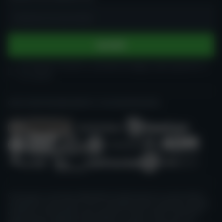
Inserisci la tua email
Iscriviti
Ho almeno 18 anni e, secondo la legge, posso giocare in
un casinò
GIOCA RESPONSABILMENTE E CON MODERAZIONE.
Casino.guru è una fonte indipendente di informazioni sui casinò online e
sui giochi da casinò online e non è controllato da alcun operatore di gioco
d’azzardo, né da qualsiasi altra istituzione. Tutte le nostre recensioni e
guide vengono realizzate onestamente, secondo le conoscenze e le