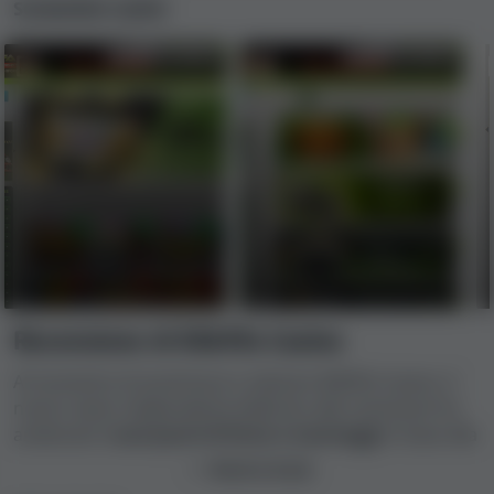
Screenshot casinò
Recensione di Klikfifa Casino
Al momento di esaminare e valutare Klikfifa Casino, il
nostro team indipendente dedicato alle recensioni ha
analizzato
i suoi punti di forza e svantaggi
in base alla
nostra
metodologia di recensione dei casinò
.
Per
Mostra di più
determinare se questo casinò sia valido e sicuro,