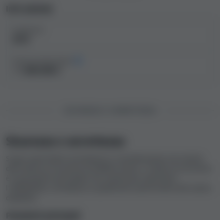
oppure potenzialmente pericoloso
Info azienda
, i nostri addetti alle
recensioni hanno esaminato attentamente la
Fondazione
correttezza dei suoi Termini e condizioni, le licenze,
2014
l'assistenza clienti, i limiti, i reclami dei giocatori e altri
importanti fattori.
Introiti annuali stimati
< 1.000.000 €
Abbiamo messo a punto l'Indice di sicurezza dei casinò,
una rappresentazione numerica e verbale della
sicurezza e correttezza dei casinò online, in base a
queste informazioni raccolte. Un Indice di sicurezza più
SICUREZZA E CORRETTEZZA
elevato è in genere correlato a una più alta probabilità
di avere un'esperienza di gioco positiva e poter
Sicurezza e correttezza
prelevare senza problemi.
Klikfifa Casino ha un Indice
di sicurezza basso, pari a 4.9
, il che significa che si
Scopri quali fattori prendiamo in considerazione nel calcolo
dell'Indice di sicurezza di Klikfifa Casino. L'Indice di sicurezza
colloca in fondo alla classifica in termini di sicurezza e
è il parametro principale che usiamo per esprimere
correttezza in base alla nostra metodologia. Continua a
l'affidabilità, correttezza e qualità dei casinò online del nostro
leggere la nostra recensione di Klikfifa Casino per
database.
conoscere meglio questo casinò e decidere se fa al caso
Parametri principali
tuo.