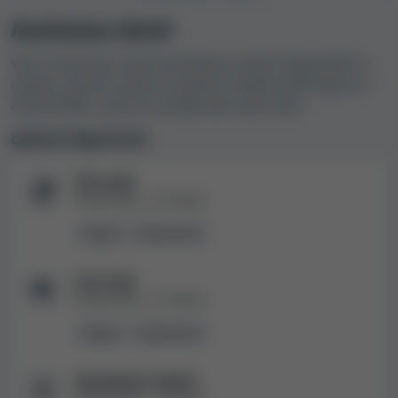
Per capire quanto l'assistenza clienti sia solerte,
professionale ed efficace, la contattiamo direttamente,
Assistenza clienti
come parte della nostra metodologia di valutazione dei
Vuoi conoscere i tipi di assistenza clienti disponibili in
casinò. L'assistenza clienti è di fondamentale
questo casinò? Scopri le opzioni relative alla lingua e i
importanza per noi, perché può essere davvero utile
canali offerti, oltre ai risultati dei nostri test.
nella risoluzione di problemi col conto di gioco, con la
registrazione su Klikfifa Casino, con i prelievi e con altre
Opzioni linguistiche
difficoltà potenzialmente riscontrabili dal giocatore. In
base ai nostri test, abbiamo valutato l'assistenza clienti
Sito web
di Klikfifa Casino come
buona
.
Disponibile...
2
lingue
Inglese
Indonesiano
Giochi e slot disponibili su Klikfifa Casino
Live chat
Klikfifa Casino dà ai giocatori la possibilità di giocare a
Disponibile...
2
lingue
questi tipi di giochi
: Slot machine, Roulette, Blackjack,
Scommesse, Video poker, Bingo, Baccarà, Giochi con
Inglese
Indonesiano
jackpot, Giochi live, Poker, Craps e giochi con i dadi,
Altri giochi di carte, Scommesse di eSport, Sport virtuali,
Assistenza clienti:
Altri giochi, Giochi "crash", Live show, Baccarat live,