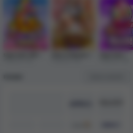
Nota:
le recensioni degli utenti non sempre
riflettono oggettivamente la qualità del
casinò, dato che alcuni casinò potrebbero
provare a generare recensioni false per
aumentare il loro punteggio relativo al
feedback degli utenti, mentre alcuni giocatori
insoddisfatti potrebbero inviare recensioni
Sugar Rush 1000
di
Gates of Olympus
di
Sugar Rush
di
negative per danneggiare la reputazione del
Pragmatic Play
Pragmatic Play
Pragmatic Play
casinò. Sebbene facciamo del nostro meglio
per filtrarle e calcolare un punteggio relativo
Provider
Mostra tutto
(41)
al feedback degli utenti imparziale,
preferiamo non includere le recensioni degli
utenti nel calcolo del nostro Indice di
sicurezza.
Informazioni aziendali e licenze di
Klikfifa Casino