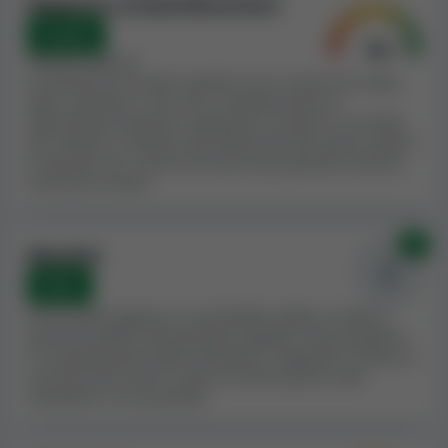
Rapporto reclami/dimensioni
In base alle nostre stime o dati raccolti, Klikfifa Casino è
Ottimo
un
casinò online medio-piccolo
. In rapporto alle sue
dimensioni, ha una
quantità molto bassa di vincite
Reclami totali:
0
La presenza di reclami significa che il casinò non tratta
trattenute nei reclami inviati dai giocatori
(o non ha
bene i giocatori o che non si comporta bene in
ricevuto alcun reclamo). Prendiamo in considerazione
determinate situazioni. Valutiamo il numero e la serietà
le dimensioni del casinò e i reclami dei giocatori in
dei reclami in relazioni alle dimensioni del casinò, poiché
relazione fra loro, poiché i casinò più grandi tendono a
è naturale che i casinò che hanno più giocatori avranno
ricevere più reclami, per via del maggior numero di
anche più reclami.
giocatori.
0x
Per quanto ne sappiamo, Klikfifa Casino non risulta in
Blacklist
nessuna significativa blacklist di casinò. L'inclusione di
None
un casinò in una blacklist, come la nostra
blacklist di
Casino Guru
Se un casinò appare in una blacklist valida, di solito è
, fa intuire un comportamento scorretto
perché ha delle caratteristiche negative. Noi prendiamo
nei confronti dei clienti. Consigliamo ai giocatori di
in considerazione tutte le blacklist e regoliamo l'Indice di
prendere in considerazione questo dato, al momento di
sicurezza del casinò in base al nostro parere sulla
scegliere un casinò.
situazione e la sua gravità.
A seguito della nostra attenta valutazione di tutti gli