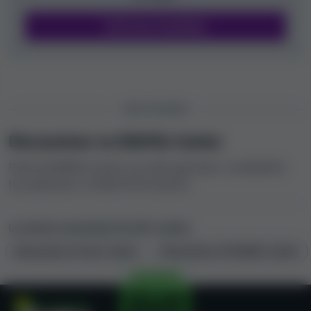
Scrivi una recensione
DISCUSSIONE
Discussione su Klikfifa Casino
Parla di Klikfifa Casino con altri giocatori: condividi la
tua opinione o chiedi informazioni.
Le nostre recensioni di altri casinò
Recensione di Star Casino
Recensione di WinBet Casino