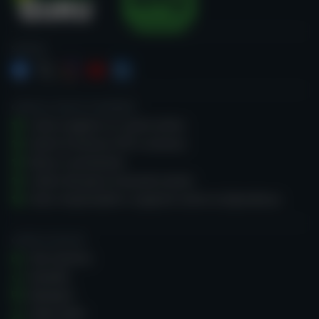
Casino Guru
SEGUICI
Vogliamo che i giocatori comprendano il gioco
d'azzardo.
GUIDA AL GIOCO D'AZZARDO
Come scegliere un casinò online
Giochi di fortuna: RTP e varianza
Bonus e promozioni
Codice del gioco d’azzardo onesto
Gioco responsabile e supporto contro la dipendenza
GUIDE AI GIOCHI
Slot machine
Roulette
Blackjack
Video poker