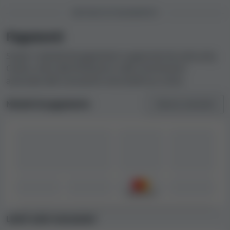
AUD 12.000 alla
METODI DI PAGAMENTO
settimana
AUD 42.000 al mese
Pagamenti
CHF 4.000 al giorno
Scopri i metodi di pagamento supportati da LetsLucky
CHF 8.000 alla settimana
Casino, oltre alle limitazioni e alle commissioni
CHF 30.000 al mese
associate alle transazioni verso/dal tuo conto.
NZD 6.000 al giorno
Metodi di pagamento
Mostra tutto
(42)
NZD 12.000 alla
settimana
NZD 48.000 al mese
RUB 360.000 al giorno
RUB 720.000 alla
settimana
RUB 2.500.000 al mese
ZAR 65.000 al giorno
Limiti sulle transazioni
ZAR 130.000 alla