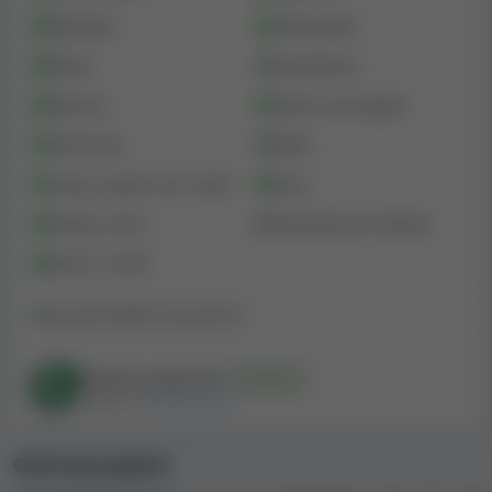
LetsLucky Casino
Blackjack
Video poker
LetsLucky Casino è di proprietà di
Hollycorn N.V.
ed ha
Bingo
Scommesse
degli introiti annuali stimati maggiori di $5,000,000. In
Baccarà
Giochi con jackpot
base alla categorizzazione che usiamo, si tratta di un
casinò online di medie dimensioni.
Giochi live
Poker
LetsLucky Casino ha una licenza
LetsLucky Casino
,
Craps e giochi con i dadi
Keno
rilasciata da
Curaçao Gaming Authority
.
Gratta e vinci
Scommesse di eSport
Giochi “crash“
Limiti di prelievo, limiti sulle vincite e
opzioni relative ai metodi di pagamento
Disponibile:
12
Non disponibile:
3
LetsLucky Casino supporta
42 metodi di pagamento
.
Comprende: Neteller, Skrill, PaysafeCard, Payz
Giochi autentici
Certificato
(ecoPayz) , VISA, Mastercard, INSTADEBIT, Neosurf,
Verificato da
Gamecheck
Bitcoin (BTC), AstroPay, Online bank transfer, idebit,
Bank transfer, Santander, Jeton, Tron (TRX), Litecoin
Giochi più popolari
(LTC), USD Coin (USDC), Ripple (XRP), Ulster Bank, Bank