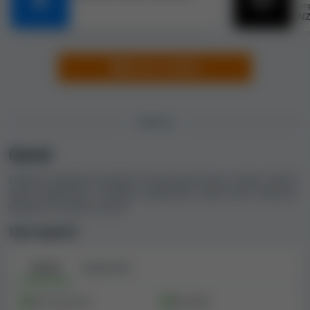
vinte dal giocatore è in
co
Imp
utenti
' di questa pagina.
ritardo.
NZ
Nota:
le recensioni degli utenti potrebbero
non rispecchiare fedelmente la qualità del
Invia un reclamo
casinò. Alcuni casinò potrebbero inviare
recensioni false per migliorare il loro
punteggio sul feedback degli utenti; inoltre,
GIOCHI
possono esserci giocatori insoddisfatti che
inviano diverse recensioni negative per
Giochi
abbassare il punteggio del casinò. Facciamo
Esplora la gamma di giochi di LetsLucky Casino. Scopri i tipi di
del nostro meglio per filtrarle e calcolare un
giochi disponibili, i provider supportati e quali sono i titoli più
punteggio accurato relativo al feedback degli
popolari di questo casinò.
utenti. Nonostante ciò, non includiamo il
Tipi di giochi
feedback degli utenti nel calcolo del nostro
Indice di sicurezza.
Giochi
Giochi live
Informazioni aziendali e licenze di
Slot machine
Roulette