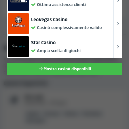
Ottima assistenza clienti
Nota:
è possibile che alcuni dei metodi di
BTC
ETH
USDC
USDT
pagamento citati non siano disponibili sia per
LeoVegas Casino
i depositi che per i prelievi. Inoltre, la
disponibilità di determinati metodi di
Casinò complessivamente valido
pagamento può variare in base al Paese.
ASSISTENZA CLIENTI
Star Casino
Assistenza clienti
Ampia scelta di giochi
Opzioni per le lingue e assistenza clienti
Vuoi conoscere i tipi di assistenza clienti disponibili in
disponibili
questo casinò? Scopri le opzioni relative alla lingua e i
Mostra casinò disponibili
canali offerti, oltre ai risultati dei nostri test.
Quando analizziamo i casinò online, raccogliamo
informazioni sulla loro assistenza clienti e sulle opzioni
Opzioni linguistiche
relative alle lingue. Le lingue e le opzioni di assistenza
clienti disponibili su LetsLucky Casino sono mostrate
Sito web
nella tabella qui sotto.
Disponibile...
5
lingue
Inglese
Francese
Tedesco
Finlandese
Lingua
Sito web
Assistenza clienti
Live chat
Norvegese
24/7
Inglese