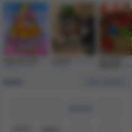
of Ireland, Allied Irish Banks (AIB), ING Bank, Revolut,
Coinspaid, Bitcoin Cash (BCH), Tether (USDT), Bradesco,
Interac, OXXO Pay, Itaú, MuchBetter, Jetonbank, SticPay,
VenusPoint, MiFinity, Cardano (ADA), Binance Coin
(BNB), Dogecoin (DOGE), Ethereum (ETH), Rapid
Transfer, Volt.
I casinò online impongono frequentemente delle
limitazioni relative agli importi che i giocatori possono
Sugar Rush 1000
di
Le Bandit
di Hacksaw
Extra Chilli
vincere o prelevare. Sebbene in genere siano
Pragmatic Play
Gaming
Megaways
di Bi
Time Gaming
abbastanza elevati per la maggior parte dei giocatori, in
diversi casinò i limiti sulle vincite o sui prelievi sono
Provider
Mostra tutto
(140)
abbastanza restrittivi. Ecco perché controlliamo sempre
queste informazioni quando valutiamo i casinò. La
tabella qui sotto mostra i limiti di vincita e di prelievo
applicati dal casinò.
Limiti di prelievo
Limiti di vincita
EUR 4.000 al giorno
Limite giornaliero di vincite nette: USD