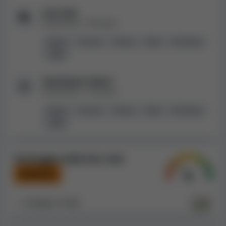
Live chat
24/7
Disponibile...
6
lingue
Tedesco
Inglese
Francese
Tedesco
Arabo
Finlandese
24/7
Finlandese
1 altro
24/7
Francese
Assistenza clienti:
Disponibile...
6
lingue
24/7
Arabo
Inglese
Francese
Tedesco
Arabo
Finlandese
24/7
Norvegese
1 altro
Il nostro team ha contattato l'assistenza clienti durante
il processo di revisione per ottenere un quadro preciso
Punteggio della live chat
della qualità del servizio. L'assistenza clienti è di
Mediocre
fondamentale importanza per noi, perché può essere
davvero utile nella risoluzione di problemi col conto di
In base a
7
test
gioco, con la registrazione su LetsLucky Casino, con i
prelievi e con altre difficoltà potenzialmente