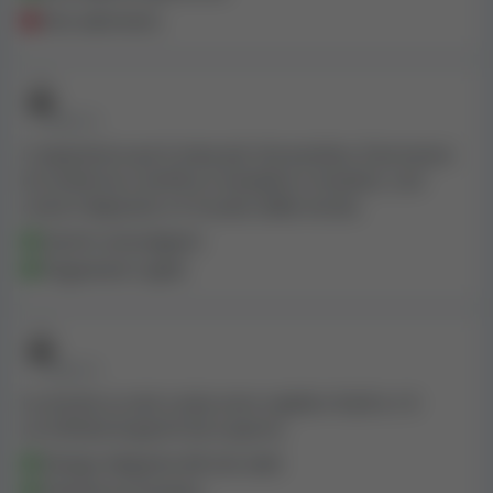
Sito web lento
• 1 ANNO FA
L'esperienza qui è stata più che positiva. Il processo
di conferma e verifica è semplice e intuitivo, così
come il deposito e il riscatto delle vincite.
Giochi coinvolgenti
Pagamenti rapidi
• 1 ANNO FA
Le vincite su Lets Lucky sono rapide e facili e c'è
un'infinità di giochi da scoprire.
Design elegante del sito web
Interfaccia intuitiva