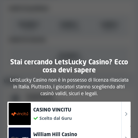
settimana
Limiti di prelievo
ZAR 500.000 al mese
BTC 0,1 al giorno
30.000 €
8.000 €
4.000 €
al mese
a settimana
al giorno
BTC 0,21 alla settimana
Limiti di vincita
BTC 0,8 al mese
DOGE 450.000 al mese
50.000 $
Stai cercando LetsLucky Casino? Ecco
Netto giornaliero
LTC 360 al mese
cosa devi sapere
USDT 4.000 al giorno
LetsLucky Casino non è in possesso di licenza rilasciata
Valute
USDT 8.000 alla
in Italia. Piuttosto, i giocatori stanno scegliendo altri
settimana
casinò validi, sicuri e legali.
Tradizionali
USDT 30.000 al mese
Valute fiat supportate.
TRX 400.000 al mese
CASINO VINCITU
EUR
USD
AUD
CAD
CHF
NOK
NZD
ZAR
ADA 90.000 al mese
Scelto dal Guru
USDC 32.000 al mese
Cripto
William Hill Casino
Criptovalute supportate.