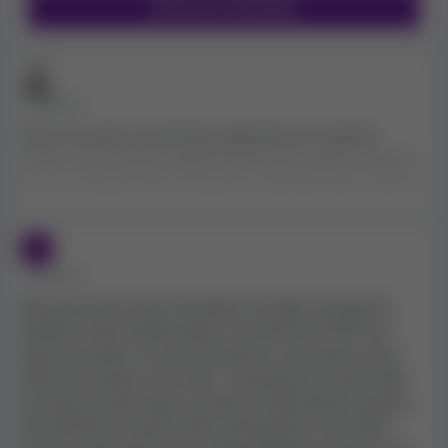
Pragmatic Play, Quickspin, Yggdrasil Gaming,
Scrivi una recensione
Thunderkick, Red Tiger Gaming, Betsoft Gaming, Big
Time Gaming, Playson, iSoftBet, Amatic, Ezugi, Push
Gaming, BGaming, GameArt, Endorphina, Habanero,
Spinomenal, 1X2 Gaming, Booming Games, Tom Horn,
• 4 MESI FA
Iron Dog Studio, Belatra Games, MrSlotty, Relax
Ciao, ho avuto una brutta esperienza in questo
Gaming, Bullshark Games, Lucky Games, Jelly, Fantasma
casinò. Ho giocato regolarmente per quattro mesi e
Games, Turbo Games, Platipus, Lucky Streak, Amigo
ho accumulato oltre 10.000 € in quel periodo. Quanto
Gaming, Trusty Gaming, Mancala Gaming, Boomerang
ho vinto? Zero vincite. Vorrei sapere se qualcun altro
Studios, ElCasino (TVBET), Kiron Interactive, Galaxsys,
ha mai avuto una serie di quattro mesi di perdite?
Flatdog, Revolver Gaming, Reevo, Bitpunch, Enjoy
Qualcuno ha mai giocato con così tanti soldi per così
Gaming, Mascot Gaming, Four Leaf Gaming, Spinoro,
• 9 MESI FA
tanto tempo senza vincere nulla? Ne dubito. Non dirò
Amusnet, Givme Games, PG Soft (Pocket Games Soft),
altro. Penso che la mia esperienza parli da sola.
Gioco qui da un po' di tempo, ho fatto un paio di
Reel Play, Atomic Slot Lab, TVBet, 100HP Gaming, Max
prelievi, tutto andava bene, ma all'inizio l'RTP era
Win Gaming, Octoplay, HungryBear, Ready Play
quasi mortale, mi sono fermato lì, ma presto sono
Gaming, Caleta Gaming, Iconic21 (BETER Live),
stato fortunato e ho vinto, l'assistenza è stata utile,
AvatarUX, Peter & Sons, F*Bastards, Live88, Esa
mi hanno anche dato un paio di volte denaro gratis,
Gaming, Kitsune Studios, 3 Oaks Gaming, CT
50-100 EUR. Il casinò offre molti giochi e fornitori,
Interactive, Games Global, Reel Web (Playtech),