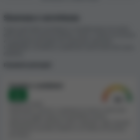
prelevabile.
Merkur Casino ha un Indice di sicurezza
elevato, pari a 8.6
, il che significa che si tratta di
un'opzione raccomandabile, per la maggior parte dei
Sicurezza e correttezza
giocatori, in termini di sicurezza e correttezza. Continua
Scopri quali fattori prendiamo in considerazione nel calcolo
a leggere la nostra recensione di Merkur Casino per
dell'Indice di sicurezza di Merkur Casino. L'Indice di sicurezza
conoscere meglio questo casinò e decidere se fa al caso
è il parametro principale che usiamo per esprimere
tuo.
l'affidabilità, correttezza e qualità dei casinò online del nostro
database.
Merkur Casino è corretto e sicuro?
Parametri principali
Spiegazione dell'Indice di sicurezza
Quando calcoliamo l'Indice di sicurezza di un casinò,
Termini e condizioni
seguiamo una
complessa metodologia che prende in
Equi
considerazione le variabili che abbiamo incluso e
Problemi trovati:
valutato nella nostra recensione
. Comprende Termini
Analizziamo i termini e condizioni di ciascun casinò alla
e condizioni, reclami dei giocatori, introiti stimati,
ricerca di regole inique che potrebbero essere
blacklist e vari altri fattori relativi al casinò.
potenzialmente utilizzate contro i giocatori. Ogni clausola
considerata scorretta risulterà in un Indice di sicurezza
Nella nostra recensione di Merkur Casino, abbiamo
più basso.