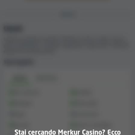
Nel corso della nostra procedura di revisione, non
abbiamo trovato regole ingiuste nei Termini e
GIOCHI
condizioni di Merkur Casino
.
Giochi
Reclami inviati dai giocatori su Merkur
Esplora la gamma di giochi di Merkur Casino. Scopri i tipi di
Casino
giochi disponibili, i provider supportati e quali sono i titoli più
popolari di questo casinò.
La nostra valutazione dei casinò si basa enormemente
sui reclami dei giocatori, poiché offrono
importanti
Tipi di giochi
informazioni sui problemi riscontrati dai giocatori e
sul modo in cui i casinò si impegnano a risolvere le
Giochi
Giochi live
situazioni
. Calcolando l'Indice di sicurezza di ogni
casinò, prendiamo in considerazione tutti i reclami che
Slot machine
Roulette
riceviamo al nostro
Centro di risoluzione reclami
Blackjack
Video poker
insieme ai reclami che troviamo altrove.
Bingo
Scommesse
Non abbiamo trovato
alcun reclamo significativo
su
questo casinò.
Baccarà
Giochi con jackpot
Stai cercando Merkur Casino? Ecco