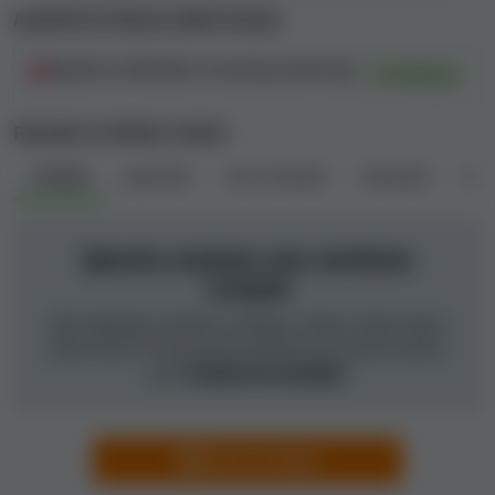
tra questi casinò, nel calcolo dell'Indice di
Autorità di rilascio delle licenze
sicurezza di Merkur Casino sono comprese le
caratteristiche dei casinò collegati. Di
Gibilterra (Gibraltar Licensing Authority)
Verificata
conseguenza, l'Indice di sicurezza è più alto
rispetto a quello che avrebbe avuto questo
Reclami su Merkur Casino
casinò senza i casinò collegati.
Tutti
(0)
Aperti
(0)
Non risolti
(0)
Risolti
(0)
Rifi
Analisi dei Termini e condizioni di Merkur
Casino
Questa sezione non contiene
reclami
Per recensire i casinò online,
leggiamo attentamente i
Non abbiamo reclami su Merkur Casino nella nostra
Termini e condizioni di ciascun casinò e ne
banca dati. Se hai avuto problemi con questi casinò,
valutiamo la correttezza
. Nei Termini e condizioni di
puoi
inviare un reclamo
.
molti di loro, troviamo clausole e regole che
consideriamo ingiuste, perché danno al casinò la
possibilità di giustificare una mancata correponsione
delle vincite in determinate situazioni.
Invia un reclamo