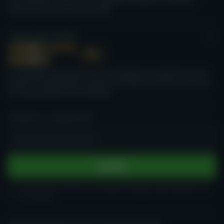
concretizzare l'idea di un'industria del gioco d'azzardo
online più sicura e trasparente.
CASINO GURU AWARDS
Un progetto ambizioso che ha l'obiettivo di celebrare le più
grandi e responsabili aziende nel settore iGaming e dar loro
il riconoscimento che meritano.
ISCRIVITI ALLA NEWSLETTER
Inserisci la tua email
Iscriviti
Ho almeno 18 anni e, secondo la legge, posso giocare in
un casinò