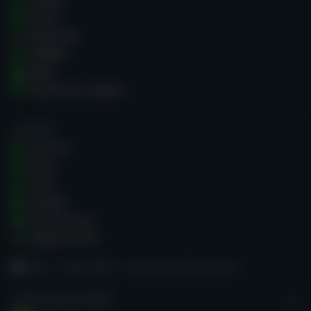
Merkur Casino offre questi
tipi di giochi da casinò
:
Slot machine, Roulette, Blackjack, Video poker, Baccarà,
Forum
Giochi con jackpot, Craps e giochi con i dadi, Gratta e
Recensioni
vinci, Altri giochi di carte, Altri giochi.
ZOOMin
News
Sono disponibili giochi di
5 provider di giochi
. Ecco
Casino Guru Awards
quali: NetEnt, Blueprint Gaming, Pragmatic Play, Red
Tiger Gaming, Skywind Group.
SU DI NOI
Su di noi
Bonus e codici di Merkur Casino
Storia
I casinò online offrono bonus sia giocatori nuovi sia a
Team
quelli già esistenti, per incentivarli ad aprire un conto e
Contatti
cominciare a giocare. Le due categorie più popolari
Termini d'uso
sono gli spin gratuiti e i bonus senza deposito, offerti ai
Mappa del sito
giocatori al momento della registrazione, e i bonus
deposito, offerti ai giocatori dopo che hanno effettuato
Home
Casinò online
Recensione di Merkur Casino
un deposito. Tuttavia, i casinò offrono anche
promozioni di altro tipo, codici bonus, bonus di
CASINO GURU ACADEMY