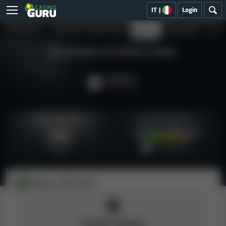
IT
|
Login
PANORAMICA
SICUREZZA E CORRETTEZZA
GIOCHI
RECENSIONI
DISCU
Recensione di Merkur Casino
Indice di sicurezza
Feedback degli utenti
Dati insufficienti
8.6
1 recensione
Alto
Zuzana C.
03/2023
Casinò chiuso