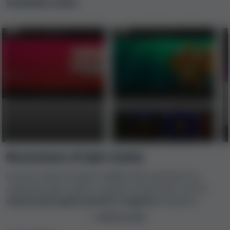
Screenshot casinò
Recensione di Spin Casino
Il nostro team di esperti addetti alle recensioni ha
analizzato Spin Casino in questa recensione e ne ha
valutati gli aspetti positivi e negativi
usando la
nostra
procedura di recensione dei casinò
. Per
Mostra di più
determinare se questo casinò sia sicuro e serio
,