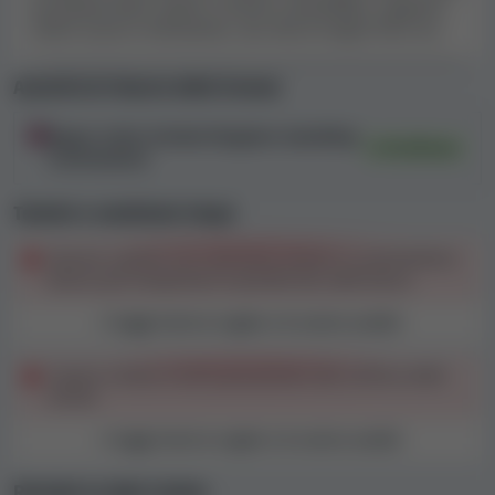
di prelievo bassi, giochi o licenze contraffatte, supporto
dato che possono essere usate contro i giocatori, come
clienti scarso o inesistente, una rete di negozi fisici ecc.
pretesto per trattenere le loro vincite in determinate
circostanze.
Autorità di rilascio delle licenze
Nel corso della nostra procedura di revisione, abbiamo
Regno Unito (United Kingdom Gambling
trovato alcune regole o clausole discutibili. Tuttavia,
Verificata
Commission)
complessivamente,
riteniamo che i Termini e
condizioni di Spin Casino siano perlopiù onesti
.
Termini e condizioni iniqui
Nota:
puoi trovare le nostre scoperte
Giocare a giochi con restrizioni mentre si scommettono
bonus può comportare la perdita dei saldi bonus
specifiche derivanti dall'analisi dei T&Cs
qui
.
Leggi tutta la regola e la nostra analisi
Spin Casino reclami dei giocatori
Il gioco a basso rischio può portare alla confisca delle
vincite
I reclami dei giocatori sono una componente essenziale
della nostra procedura di analisi dei casinò, poiché ci
Leggi tutta la regola e la nostra analisi
danno un'
idea chiara delle difficoltà affrontate dai
giocatori e sul modo in cui i casinò le affrontano
Reclami su Spin Casino
. Per