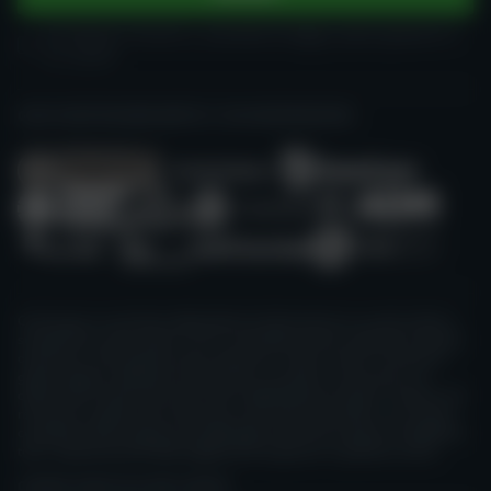
Ho almeno 18 anni e, secondo la legge, posso giocare in
un casinò
GIOCA RESPONSABILMENTE E CON MODERAZIONE.
Casino.guru è una fonte indipendente di informazioni sui casinò online e
sui giochi da casinò online e non è controllato da alcun operatore di gioco
d’azzardo, né da qualsiasi altra istituzione. Tutte le nostre recensioni e
guide vengono realizzate onestamente, secondo le conoscenze e le
opinioni dei membri del nostro team indipendente di esperti. Tuttavia, tali
recensioni e guide vanno intese per solo scopo informativo e non vanno
considerate alla stregua di consigli legali. Assicurati sempre di soddisfare
tutti i requisiti previsti dalla legge prima di giocare in qualsiasi casinò.
CASINO GURU IN ALTRE LINGUE