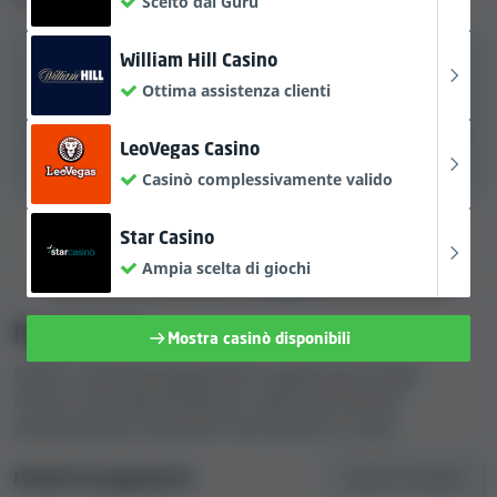
Scelto dal Guru
Limiti di prelievo
Limiti di vincita
Nessun limite
Nessun limite di vincita
William Hill Casino
Nessun bonus disponibile per
Ottima assistenza clienti
giocatori dall'Italia
Nota:
è possibile che alcuni dei metodi di
Purtroppo, pare che Spin Casino non abbia bonus per
pagamento citati non siano disponibili sia per
LeoVegas Casino
i giocatori del tuo Paese.
i depositi che per i prelievi. Inoltre, la
Casinò complessivamente valido
disponibilità di determinati metodi di
pagamento può variare in base al Paese.
Star Casino
Ampia scelta di giochi
METODI DI PAGAMENTO
Assistenza clienti e lingue disponibili
Pagamenti
Mostra casinò disponibili
Le nostre recensioni esperte di casinò si basano sui vari
dati che raccogliamo su ciascun casinò, comprese le
Scopri i metodi di pagamento supportati da Spin
informazioni sulle lingue supportate e sull'assistenza
Casino, oltre alle limitazioni e alle commissioni
clienti. Le lingue e le opzioni di assistenza clienti
associate alle transazioni verso/dal tuo conto.
disponibili su Spin Casino sono mostrate nella tabella
Metodi di pagamento
Mostra tutto
(8)
qui sotto.