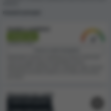
sicuro e onesto?
database.
Calcoliamo l'Indice di sicurezza di un casinò usando
Parametri principali
una formula complessa che prende in
considerazione una moltitudine di informazioni
.
Elementi come le dimensioni stimate del casinò, i suoi
Termini e condizioni
T&C, i reclami dei giocatori, le blacklist e molti altri.
Perlopiù equi
Problemi trovati:
Nella nostra recensione di Spin Casino, abbiamo
esaminato attentamente i Termini e condizioni di Spin
Mostra analisi dettagliata
Casino. Abbiamo notato alcune regole o clausole poco
Analizziamo i termini e condizioni di ciascun casinò alla
corrette, ma
riteniamo che i Termini e condizioni
ricerca di regole inique che potrebbero essere
potenzialmente utilizzate contro i giocatori. Ogni clausola
siano perlopiù accettabili
. Una regola ingiusta o
considerata scorretta risulterà in un Indice di sicurezza
svantaggiosa può essere usata per negare gli incassi ai
più basso.
giocatori; tuttavia, in questo caso, non abbiamo
riscontrato esempi particolarmente gravi.
Dimensioni del casinò
In base alle nostre stime e ai dati effettivi che abbiamo
raccolto, Spin Casino sembra essere un
Casinò molto grande
casinò online
molto grande
. In rapporto alle sue dimensioni, ha una
Gruppo molto grande