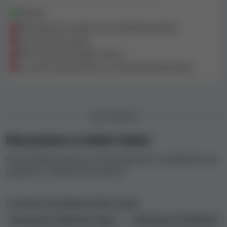
PragmaticPlay ha errori tecnici nella modalità
Board o la UK Gambling Commission.
Niente
freespin con ad esempio Big bass extreme, non vedi
Molti giochi scaduti nei casinò più grandi
cosa ottieni come scatter extra)
2. Account bloccato e rifiuto del rimborso:
Errori tecnici gravi
Bonus elevati con un livello di conversione
- Dopo aver richiesto un rimborso a causa delle loro
RTP al di sotto della norma
irragionevole rispetto al basso RTP. Non buttare via i
false dichiarazioni di licenza, il mio account è stato
La chat è spiacevole e si chiude all'improvviso
soldi, rimarrai deluso molto in fretta!
improvvisamente bloccato.
- Gli agenti di supporto nella chat live hanno citato i
"Termini e condizioni" (che sono nulli in quanto
hanno finto di essere autorizzati ad acquisire la mia
clientela) per negare i rimborsi.
DISCUSSIONE
Discussione su Winit Casino
3. Supporto non reattivo e ingannevole:
- E-mail a
Ignorato! Account bloccato, nonostante
Parla di Winit Casino con altri giocatori: condividi la tua
continuassero a ricevere email promozionali e
opinione o chiedi informazioni.
messaggi di testo; gli operatori della chat in tempo
reale fornivano risposte preconfezionate e inutili.
Le nostre recensioni di altri casinò
4. Irregolarità del dominio:
Recensione di BetPoint Casino
Recensione di DAZN Bet
- Una ricerca WHOIS rivela dati del registrante non