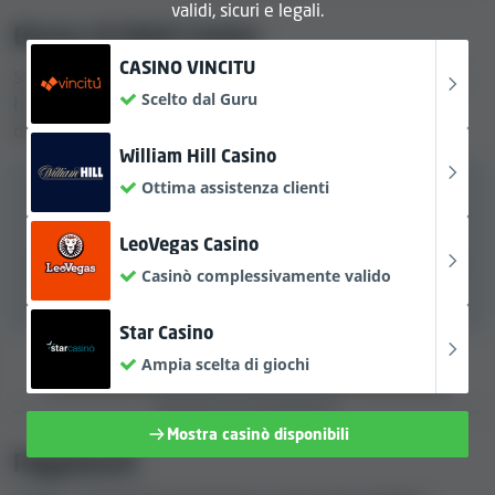
validi, sicuri e legali.
relative alle lingue. Le lingue e le opzioni di assistenza
Bonus di Winit Casino
clienti disponibili su Winit Casino sono mostrate nella
tabella qui sotto.
CASINO VINCITU
Scopri tutti i bonus offerti da Winit Casino, compresi i
Scelto dal Guru
bonus senza deposito e quelli di benvenuto che si
Lingua
Sito web
Assistenza clienti
Live chat
ottengono al primo deposito.
William Hill Casino
24/7
Inglese
Ottima assistenza clienti
Nessun bonus disponibile per
Spagnolo
giocatori dall'Italia
LeoVegas Casino
Purtroppo, pare che Winit Casino non abbia bonus per
Casinò complessivamente valido
Portoghese
i giocatori del tuo Paese.
Tedesco
Star Casino
Ampia scelta di giochi
Svedese
METODI DI PAGAMENTO
Mostra casinò disponibili
Italiano
Pagamenti
Francese