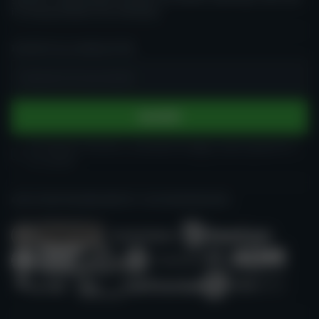
il riconoscimento che meritano.
ISCRIVITI ALLA NEWSLETTER
Inserisci la tua email
Iscriviti
Ho almeno 18 anni e, secondo la legge, posso giocare in
un casinò
GIOCA RESPONSABILMENTE E CON MODERAZIONE.