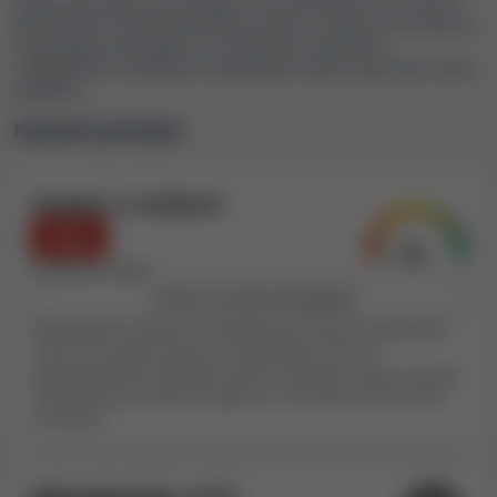
Scopri quali fattori prendiamo in considerazione nel calcolo
dell'Indice di sicurezza di Winit Casino. L'Indice di sicurezza è
Winit Casino è corretto e sicuro?
il parametro principale che usiamo per esprimere
Spiegazione dell'Indice di sicurezza
l'affidabilità, correttezza e qualità dei casinò online del nostro
database.
Per calcolare l'Indice di sicurezza di un casinò,
Parametri principali
utilizziamo
una formula complessa che prende in
considerazione i dati raccolti
che abbiamo inserito
nella nostra recensione. Generalmente si tratta di T&C
Termini e condizioni
del casinò, reclami dei giocatori, introiti stimati, blacklist
Iniqui
e così via.
Problemi trovati:
Abbiamo attentamente esaminato e analizzato i Termini
Mostra analisi dettagliata
e condizioni di Winit Casino come parte della nostra
Analizziamo i termini e condizioni di ciascun casinò alla
recensione di Winit Casino. Abbiamo trovato alcune
ricerca di regole inique che potrebbero essere
regole o clausole che non ci piacciono e, nel complesso,
potenzialmente utilizzate contro i giocatori. Ogni clausola
riteniamo che i T&C siano ingiusti
. Regole ingiuste o
considerata scorretta risulterà in un Indice di sicurezza
svantaggiose possono essere usate contro i giocatori,
più basso.
per trattenere le loro vincite. Pertanto, dato che
abbiamo individuato delle falle importanti nella
correttezza dei T&C di questo casinò, raccomandiamo