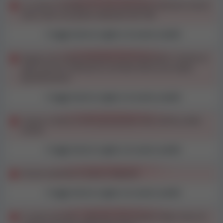
Le comuni strategie di ricerca dei bonus possono essere
reclami
, insieme a quelli provenienti da altre fonti,
viste come una grave violazione dei T&C
Al momento abbiamo
15 reclami relativi a questo
Leggi tutta la regola e la nostra analisi
casinò
nel nostro database. A causa di questo reclamo,
abbiamo dato a questo casinò
2.945 punti di penalità
Regola che sostanzialmente dà all'operatore il diritto di
totali. Puoi trovare altre informazioni sui reclami e sui
agire (anche confiscare le vincite) senza una valida
giustificazione
punti di penalità alla sezione "Spiegazioni sull'Indice di
sicurezza".
Leggi tutta la regola e la nostra analisi
Winit Casino: recensioni e feedback degli
Il gioco a basso rischio può portare alla confisca delle
utenti
vincite
Leggi tutta la regola e la nostra analisi
Casino Guru
offre agli utenti una piattaforma per
valutare e recensire i casinò online
, nonché per
Vincita massima in base ai depositi
condividere i loro feedback ed esperienze. Basandoci su
queste informazioni, calcoliamo un punteggio
Leggi tutta la regola e la nostra analisi
complessivo sul feedback degli utenti, che va da
Terribile a Eccellente.
Il casinò annulla i saldi dei conti di gioco dopo meno di