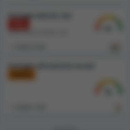
Punteggio della live chat
Scarso
Tempo medio di risposta: 10m
In base a
4
test
Punteggio dell'assistenza via mail
Mediocre
In base a
1
test