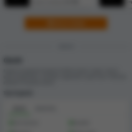
£1.150
Importo contestato:
Imp
utenti imparziale, evitiamo di incorporare il
feedback degli utenti nel nostro Indice di
sicurezza per via di questi fattori.
Invia un reclamo
Informazioni aziendali e licenze di Winit
Casino
GIOCHI
Winit Casino è di proprietà di
Giochi
Winit LTD
ed ha degli
introiti annuali stimati maggiori di $1,000,000. In base
Esplora la gamma di giochi di Winit Casino. Scopri i tipi di
alla nostra classificazione, si tratta di un casinò online di
giochi disponibili, i provider supportati e quali sono i titoli più
dimensioni medio-piccole.
popolari di questo casinò.
Winit Casino ha una licenza
Winit Casino
, rilasciata da
Tipi di giochi
Gaming Curaçao
.
Giochi
Giochi live
Limiti di prelievo, limiti sulle vincite e
opzioni relative ai metodi di pagamento
Slot machine
Roulette