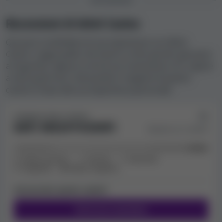
RECENSIONI
Recensioni di Winit Casino
Qui puoi condividere le tue esperienze con Winit
Casino. Leggi quello che hanno scritto gli altri giocatori
al riguardo, oppure scrivi la tua recensione e fa' sapere
a tutti quali sono i lati positivi e negativi di questo
casinò in base alla tua esperienza personale.
FEEDBACK DEGLI UTENTI:
DATI INSUFFICIENTI
Basato su 2 utenti
Molto positivo
Positivo
Neutrale
Negativo
Molto negativo
Hai provato questo casinò?
Scrivi una recensione