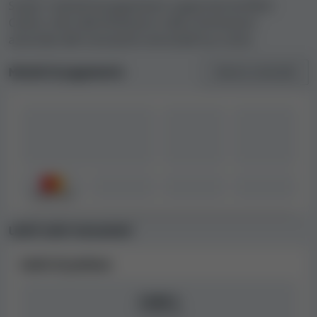
Scopri i metodi di pagamento supportati da Winit
Casino, oltre alle limitazioni e alle commissioni
Polacco
associate alle transazioni verso/dal tuo conto.
Il nostro team ha contattato l'assistenza clienti durante
Metodi di pagamento
Mostra tutto
(28)
il processo di revisione per ottenere un quadro preciso
della qualità del servizio. L'assistenza clienti è di
fondamentale importanza per noi, perché può essere
davvero utile nella risoluzione di problemi col conto di
gioco, con la registrazione su Winit Casino, con i prelievi
e con altre difficoltà potenzialmente riscontrabili dal
giocatore. In base alle risposte che abbiamo ricevuto
durante la fase di test, potremmo dire che Winit Casino
ha un'
assistenza clienti scarsa o lenta
Limiti sulle transazioni
Slot e altri giochi di Winit Casino
Limiti di prelievo
Winit Casino dà ai giocatori la possibilità di giocare a
questi tipi di giochi
: Slot machine, Roulette, Blackjack,
5.000 €
a settimana