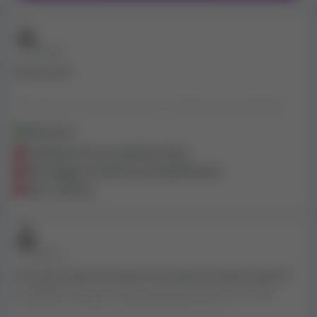
• 1 ANNO FA
Recensioni
Mi pento di aver mai avuto a che fare con winit.bet,
una piattaforma che si spaccia per un casinò online
Nessuno
legittimo. Di seguito sono riportati i principali segnali
Pubblicità di una patente falsa
d'allarme che ho riscontrato:
Riciclaggio di denaro probabilmente
Non reattivo
1. Licenze false
- Il sito afferma di possedere licenze come la Master
License 34389464EU da "Curaco (un errore di
ortografia di Curaçao) e DEAJS/SCFVF/P-06/2005 da
• 1 ANNO FA
una "Direzione generale dei giochi e delle lotterie"
Uno dei casinò da evitare! Il casinò ha diversi giochi
inesistente.
su NetEnt che non sono attivi da diversi anni (ad
- Queste licenze non sono verificabili dagli enti
esempio Go banans, Wish Masters, ecc.)
regolatori ufficiali come il Curaçao Gaming Control