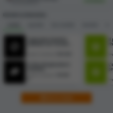
svantaggiose per i giocatori, poiché vengono spesso
Verificata
ALSI-202502009-FI1
usate dai casinò per evitare di corrispondere le vincite.
Reclami su EmuCasino
Nel corso della nostra procedura di revisione, non
abbiamo trovato regole ingiuste nei Termini e
Tutti
(9)
Aperti
(0)
Non risolti
(0)
Risolti
(5)
Rifi
condizioni di EmuCasino
.
Il giocatore riscontra
Il
EmuCasino reclami dei giocatori
problemi con l'account
ri
e non riceve risposte.
pr
me
Nel nostro metodo di recensione dei casinò, poniamo
C$35.000
Importo contestato:
Imp
particolare attenzione ai reclami dei giocatori, perché ci
Il ritiro del giocatore è
L'
forniscono
informazioni importanti sui problemi
ritardato.
pr
affrontati dai giocatori e sull'approccio dei casinò
vi
100.000
Importo contestato:
nel risolverli
. Quando esaminiamo la sicurezza e la
ri
฿
Imp
correttezza di un casinò, prendiamo in considerazione
tutti i reclami inviati tramite il nostro
Centro risoluzione
reclami
, insieme a quelli provenienti da altre fonti,
Invia un reclamo
Non abbiamo trovato
alcun reclamo significativo
su
questo casinò.