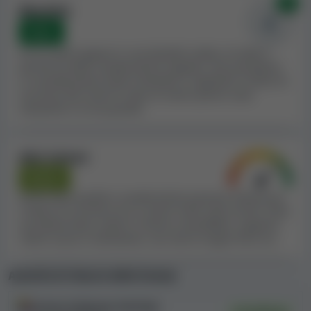
0x
ricerca di un casinò online impegnato a tenere un
Blacklist
comportamento corretto.
None
Se un casinò appare in una blacklist valida, di solito è
Nota:
EmuCasino è collegato ad altri 2 casinò
perché ha delle caratteristiche negative. Noi prendiamo
online, in base alle informazioni che abbiamo
in considerazione tutte le blacklist e regoliamo l'Indice di
sicurezza del casinò in base al nostro parere sulla
raccolto. L'Indice di sicurezza di EmuCasino
situazione e la sua gravità.
prende in considerazione la qualità di tutti i
casinò online correlati.
Altri fattori
Neutri
Termini e condizioni di EmuCasino
analizzati
Anche altre qualità e caratteristiche possono influenzare
l'Indice di sicurezza di un casinò: limiti sulle vincite, limiti
di prelievo bassi, giochi o licenze contraffatte, supporto
Esaminiamo i Termini e condizioni di ogni casinò che
clienti scarso o inesistente, una rete di negozi fisici ecc.
valutiamo con grande attenzione al dettaglio e
determiniamo il loro livello di correttezza.
Nei
Autorità di rilascio delle licenze
Termini e condizioni di numerosi casinò troviamo
regole che riteniamo poco corrette o palesemente
Comore (Anjouan Gaming)