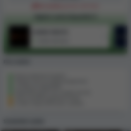
Non accetta
giocatori dall'Italia
Migliori casinò disponibili IT
CASINO VINCITU
Scelto dal Guru
Pro e contro
Buona selezione di giochi
Popolari slot con jackpot progressivo
La lotteria è disponibile
Disponibili giochi con croupier da vivo
Solo un prelievo gratuito al mese
A volte, lunga verifica per i prelievi
Screenshot casinò