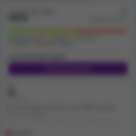
Tieni presente che alcuni di questi bonus possono
FEEDBACK DEGLI UTENTI:
essere rivolti solo ai giocatori di determinati Paesi. Per
MISTO
Basato su 9 utenti
sapere quali bonus puoi richiedere, consulta la sezione
'
Bonus
' di questa recensione.
Molto positivo
Positivo
Neutrale
Negativo
Molto negativo
Hai provato questo casinò?
Scrivi una recensione
• 1 ANNO FA
Non depositare o sprecare i tuoi soldi in questo
casinò truffaldino.
Aspetto il prelievo da 2 mesi ormai e continuano a
scusarsi per il ritardo e a chiedermi di aspettare
Bugiardi