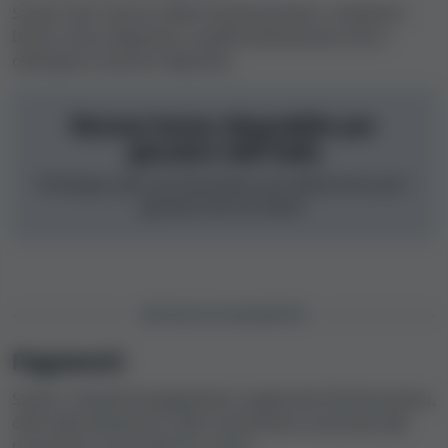
che i giocatori possono vincere o prelevare. Alcuni
Scopri tutti i bonus offerti da EmuCasino, compresi i
casinò applicano limiti di vincita o di prelievo che
bonus senza deposito e quelli di benvenuto che si
possono risultare piuttosto restrittivi ma, di solito, si
ottengono al primo deposito.
tratta di soglie abbastanza alte da non risultare
svantaggiose per la maggior parte dei giocatori. Ecco
Nessun bonus disponibile per
perché controlliamo sempre queste informazioni,
giocatori dall'Italia
quando valutiamo i casinò. Tutti i dettagli relativi alle
vincite e ai limiti di prelievo del casinò si trovano nella
Purtroppo, pare che EmuCasino non abbia bonus per i
tabella qui sotto.
giocatori del tuo Paese.
Limiti di prelievo
Limiti di vincita
EUR 15.000 al mese
Nessun limite di vincita
METODI DI PAGAMENTO
Nota:
è possibile che alcuni dei metodi di
Pagamenti
pagamento citati non siano disponibili sia per
i depositi che per i prelievi. Inoltre, la
Scopri i metodi di pagamento supportati da EmuCasino,
disponibilità di determinati metodi di
oltre alle limitazioni e alle commissioni associate alle
pagamento può variare in base al Paese.
transazioni verso/dal tuo conto.