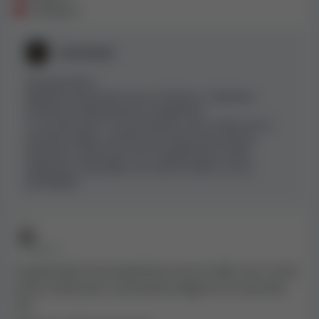
ancora.
Truffatori
Stessa risposta ogni volta che li contatto.
Grazie per aver dimostrato che sono un bugiardo.
EmuCasino
Non ho ancora ricevuto un solo centesimo, eppure
Ciao giocatore,
affermi che dovrebbe essere visibile nel mio
Abbiamo esaminato la tua richiesta e l'abbiamo
portafoglio.
inoltrata al dipartimento competente.
Nello stesso momento in cui hai risposto al mio
Ci scusiamo per l'inconveniente e per il fatto che la
commento, il tuo casinò mi ha inviato un'e-mail in cui
revisione abbia richiesto più tempo del previsto.
Possiamo confermare che il pagamento è stato
scriveva:
elaborato e dovrebbe ora essere visibile sul tuo
portafoglio.
Ciao Andres,
Grazie per aver contattato il team di assistenza clienti
del casinò.
• 2 ANNI FA
In generale la mia esperienza non è male, ma ci sono
Vi informiamo che stiamo attualmente esaminando la
alcuni motivi per cui presenta degli errori secondo
questione e apprezziamo la vostra massima pazienza
me.
mentre lavoriamo per risolvere la questione. Vi