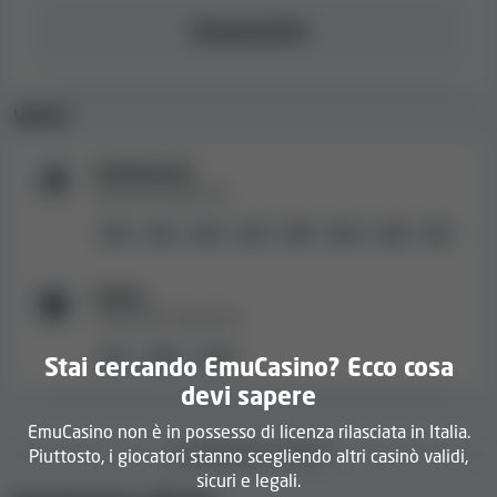
nella risoluzione di problemi col conto di gioco, con la
Sconosciuto
registrazione su EmuCasino, con i prelievi e con altre
difficoltà potenzialmente riscontrabili dal giocatore. In
base ai nostri test, abbiamo valutato l'assistenza clienti
Valute
di EmuCasino come
buona
.
Tradizionali
Slot e altri giochi di EmuCasino
Valute fiat supportate.
EmuCasino dà ai giocatori la possibilità di giocare a
EUR
USD
AUD
CAD
GBP
NOK
NZD
SEK
questi tipi di giochi
: Slot machine, Roulette, Blackjack,
Video poker, Bingo, Baccarà, Giochi con jackpot, Giochi
Cripto
live, Craps e giochi con i dadi, Keno, Gratta e vinci, Altri
Criptovalute supportate.
giochi di carte, Sport virtuali, Altri giochi, Giochi "crash",
Live show, Baccarat live, Bingo live, Blackjack live, Giochi
BTC
USDC
USDT
Stai cercando EmuCasino? Ecco cosa
con i dadi live, Altri giochi live, Poker live, Roulette live.
devi sapere
Il catalogo di giochi di questo casinò comprende titoli di
EmuCasino non è in possesso di licenza rilasciata in Italia.
ASSISTENZA CLIENTI
Piuttosto, i giocatori stanno scegliendo altri casinò validi,
36 provider
. Ecco quali: NetEnt, Nolimit City, Apricot
sicuri e legali.
(Microgaming), Playtech, Play'n GO, Evolution Gaming,