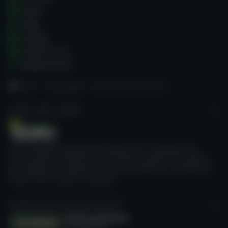
Storia
Team
Contatti
Termini d'uso
Mappa del sito
Home
Casinò online
Recensione di EmuCasino
CASINO GURU ACADEMY
Corsi formativi professionali gratuiti per i lavoratori dei
casinò online, orientati verso le buone pratiche del settore,
per migliorare l'esperienza di gioco e favorire un approccio
onesto verso il gioco d'azzardo.
GLOBAL SELF-EXCLUSION INITIATIVE