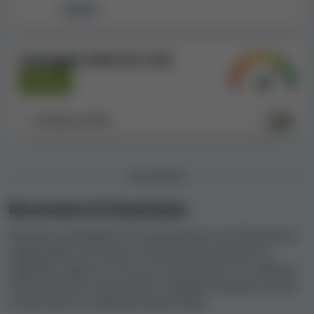
Inglese
Attualmente, nella nostra banca dati ci sono
11 bonus
di EmuCasino
, tra cui:
Punteggio della live chat
30 SPIN GRATUITI
su Eddy Dundee
Buono
12 SPIN GRATUITI
su Eddy Dundee
50% fino a 100 €
In base a
8
test
100% fino a 100 €
80% fino a NZ$400
e 50 spin extra
RECENSIONI
50% fino a NZ$600
e 50 spin extra
Recensioni di EmuCasino
200% fino a NZ$200
e 100 spin extra
100% fino a 5 mBTC
Qui puoi condividere le tue esperienze con EmuCasino.
200% fino a NZ$200
e 50 spin extra
Leggi quello che hanno scritto gli altri giocatori al
riguardo, oppure scrivi la tua recensione e fa' sapere a
100% fino a NZ$150
tutti quali sono i lati positivi e negativi di questo casinò
25% fino a 100 €
in base alla tua esperienza personale.