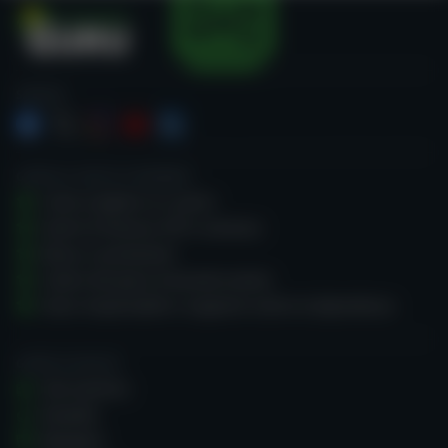
Casino Guru
SEGUICI
Vogliamo che i giocatori comprendano il gioco
d'azzardo.
GUIDA AL GIOCO D'AZZARDO
Come scegliere un casinò
Giochi di fortuna: RTP e varianza
Bonus e promozioni
Codice del gioco d’azzardo onesto
Gioco responsabile e supporto contro la dipendenza
GUIDE AI GIOCHI
Slot machine
Roulette
Blackjack