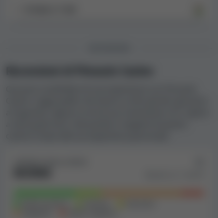
Interactive, Galaxsys, Golden Race, Creed Roomz,
In base a
1
test
Games Global, Barbara Bang, Vibra Gaming, Onlyplay,
Hacksaw Gaming, Amusnet.
RECENSIONI
Bonus e codici promo per Pinnacle
Casino
Recensioni di Pinnacle Casino
I casinò online offrono incentivi sotto forma di bonus
Qui puoi condividere le tue esperienze con Pinnacle
per incoraggiare i giocatori nuovi ad aprire un conto e
Casino. Leggi quello che hanno scritto gli altri giocatori
quelli già esistenti a continuare a giocare. I bonus
al riguardo, oppure scrivi la tua recensione e fa' sapere
deposito e senza deposito sono le categorie più
a tutti quali sono i lati positivi e negativi di questo
comuni. Mentre i bonus deposito vengono elargiti solo
casinò in base alla tua esperienza personale.
se il giocatore effettua un deposito, i bonus senza
deposito o spin gratuiti vengono dati ai giocatori senza
FEEDBACK DEGLI UTENTI:
bisogno di versare. Tuttavia, tra le promozioni offerte
BUONO
Basato su 7 utenti
dai casinò è possibile trovare anche altri codici bonus,
bonus di benvenuto alla registrazione e programmi
Molto positivo
Positivo
Neutrale
fedeltà.
Negativo
Molto negativo