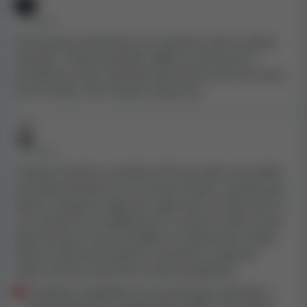
• 4 ANNI FA
Come posso presentare un reclamo contro questa
azienda ?? Devo prendere 500€ e continuano a
prendermi in giro dicendo falsamente che una carta
non fa l'altra, non ritarda, attaccano.
• 5 ANNI FA
I tempi di verifica e prelievo KYC più veloci che abbia
mai sperimentato con un casinò online. I prelievi per
Interac vengono elaborati, approvati e inviati entro 2
ore. Questo è incredibile per un casinò online. Il sito
web funziona senza problemi sui dispositivi mobili.
Ottima selezione di giochi. Fantastico supporto
clienti. Giocare alle slot è molto equilibrato.
Cambiare l'equilibrio tra scommesse sportive e
casinò (giocare su dispositivi mobili - non posso