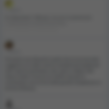
• 3 ANNI FA
Ho depositato 7.000 yen, ma non è autenticato!
L'interazione è anche forma fissa.
non rispondo correttamente.
Inaffidabile.
Voglio che GURU lo sostituisca!
• 4 ANNI FA
Pinnacle è uno dei primi casinò che mi sia mai stato
suggerito e lo vedo come lo standard principale per
tutti i tipi di scommesse, slot, sport o eSport allo
stesso modo. È ancora un ottimo sito per le
scommesse, ma ora ha molte grandi competizioni in
termini di bonus.