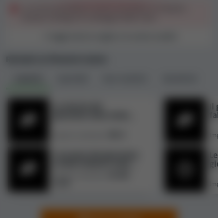
Abbiamo trovato
un reclamo importante
su questo
Le vincite potrebbero essere annullate se vengono
casinò. A causa di questo reclamo, abbiamo dato a
rilevate strategie di conteggio delle carte
questo casinò
150 punti di penalità
. Puoi trovare altre
Leggi tutta la regola e la nostra analisi
informazioni sul reclamo e sui punti di penalità alla
sezione "Spiegazioni sull'Indice di sicurezza".
Reclami su Pinnacle Casino
Feedback e valutazione degli utenti di
Tutti
(19)
Aperti
(0)
Non risolti
(1)
Risolti
(10)
R
Pinnacle Casino
Le vincite del
Il
Su Casino Guru,
gli utenti possono valutare e
giocatore sono state
fa
recensire i casinò online
condividendo le loro
confiscate.
esperienze, opinioni e feedback irripetibili.
900 €
Importo contestato:
Imp
Determiniamo il punteggio complessivo relativo al
L'account del giocatore
Le
feedback degli utenti in base ai feedback che gli utenti
è stato chiuso a causa
gi
ci hanno inviato. Il punteggio va da Terribile a
di problemi di verifica.
co
50.000
Importo contestato:
Eccellente.
USD₮
Imp
La nostra banca dati ha un totale di
7 recensioni degli
utenti
per Pinnacle Casino, con un punteggio relativo al