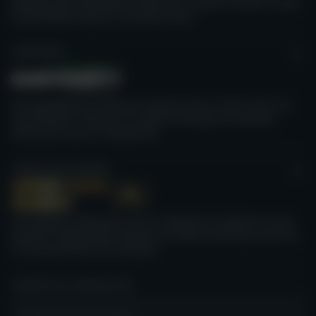
giocatori più vulnerabili di bloccare il proprio accesso a tutte
le possibilità di gioco d'azzardo online.
GAMTEGRITY
Una piattaforma creata per mostrare tutti i nostri sforzi nel
concretizzare l'idea di un'industria del gioco d'azzardo
online più sicura e trasparente.
CASINO GURU AWARDS
Un progetto ambizioso che ha l'obiettivo di celebrare le più
grandi e responsabili aziende nel settore iGaming e dar loro
il riconoscimento che meritano.
ISCRIVITI ALLA NEWSLETTER
Inserisci la tua email