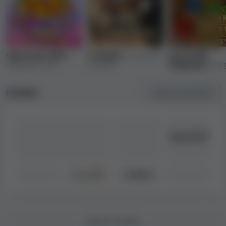
Comprende: Skrill, Neteller, PaysafeCard, Payz
(ecoPayz) , Mastercard, VISA, INSTADEBIT, Trustly Pay,
WebMoney, Neosurf, Boleto Bancário, Bitcoin (BTC),
AstroPay, Bank transfer, Tether (USDT), MuchBetter,
JCB, Pay4Fun, CashtoCode, OXXO Pay, PIX, Bank wire,
Sugar Rush 1000
di
Le Bandit
di Hacksaw
Extra Chilli
Bradesco, Litecoin (LTC), Interac e-Transfer.
Pragmatic Play
Gaming
Megaways
di Bi
Time Gaming
Molti casinò online impongono chiari limiti sugli importi
Provider
Mostra tutto
(35)
che i giocatori possono vincere o prelevare. In varie
situazioni, le soglie sono abbastanza alte da non avere
grandi ripercussioni per la maggior parte dei giocatori,
ma alcuni casinò impongono limiti sulle vincite o sui
prelievi che possono risultare piuttosto restrittivi. Ecco
perché esaminiamo questi limiti per ogni recensione di
cui ci occupiamo. Tutte le informazioni sui limiti sulle
vincite e sui prelievi di questo casinò sono mostrate
nella tabella.
Limiti di prelievo
Limiti di vincita
BONUS CASINÒ