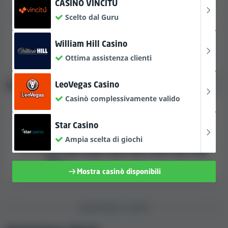
CASINO VINCITU
Limiti di vincita
Scelto dal Guru
Lingua
Sito web
Assistenza clienti
Live chat
24/7
William Hill Casino
Sconosciuto
Inglese
Ottima assistenza clienti
Spagnolo
LeoVegas Casino
Valute
Portoghese
Casinò complessivamente valido
Tradizionali
Russo
Valute fiat supportate.
Star Casino
Ampia scelta di giochi
EUR
USD
BRL
CAD
COP
GBP
HKD
INR
Giapponese
JPY
KRW
MXN
MYR
NZD
PEN
RUB
THB
TWD
Finlandese
Mostra casinò disponibili
Svedese
ASSISTENZA CLIENTI
Italiano