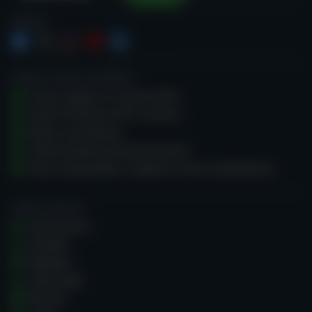
Casino Guru
SEGUICI
Vogliamo che i giocatori comprendano il gioco
d'azzardo.
GUIDA AL GIOCO D'AZZARDO
Come scegliere un casinò online
Giochi di fortuna: RTP e varianza
Bonus e promozioni
Codice del gioco d’azzardo onesto
Gioco responsabile e supporto contro la dipendenza
GUIDE AI GIOCHI
Slot machine
Roulette
Blackjack
Video poker
Baccarà