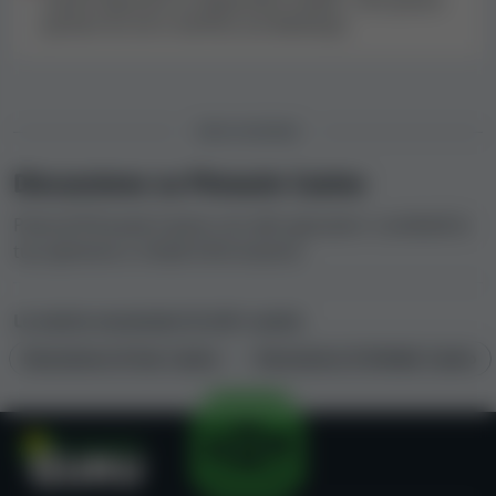
parlare se ciò si verifica sul desktop)
DISCUSSIONE
Discussione su Pinnacle Casino
Parla di Pinnacle Casino con altri giocatori: condividi la
tua opinione o chiedi informazioni.
Le nostre recensioni di altri casinò
Recensione di Star Casino
Recensione di WinBet Casino