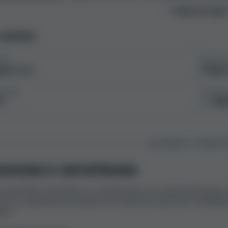
mi dei giocatori aggiornati e assistenza clienti sono stati v
Mostra di pi
are questo casinò su una scala che va da regolare e sicu
 azienda
stra valutazione ha portato all'Indice di sicurezza del cas
he abbiamo scoperto in merito alla sicurezza e alla correttezz
nda
Operato
ezza, minori sono le probabilità di riscontrare problemi duran
gona LLC
Orgon
Elektra Casino ha un Indice di sicurezza Inferiore alla m
ssere la scelta migliore per la maggior parte dei giocatori, 
azione
Introiti a
1
< 1.00
re la nostra recensione di LuckyElektra Casino per conosce
SICUREZZA E CORRETT
ice di sicurezza: correttezza e si
curezza e correttezza
sino
 quali fattori prendiamo in considerazione nel calcolo dell'Indice d
o calcoliamo l'Indice di sicurezza di un casinò, seguiamo
zza è il parametro principale che usiamo per esprimere l'affidabilit
derazione le variabili che abbiamo incluso e valutato ne
ase.
ioni, reclami dei giocatori, introiti stimati, blacklist e vari alt