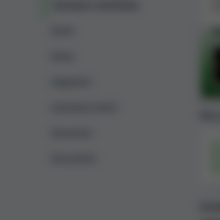
Sicurezza e correttezza
qu
Giochi
M
Bonus
Pagamenti
Assistenza clienti
Pro 
Recensioni
Discussione
Scre