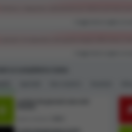
i, che va da Terribile a Eccellente.
Prelevare e ridepositare ripetutamente per ottenere più bonus può
stra banca dati ha un totale di
8 recensioni degli utenti
per
Leggi tutta la regola e la no
ivo al Feedback degli utenti Misto. Puoi accedere alle recensi
sioni degli utenti
di questa pagina.
I giocatori che depositano solo quando vengono offerti bonus rischi
Leggi tutta la regola e la no
Nota:
dato che non è raro che i giocatori delusi lascin
danneggiare la reputazione di un casinò, né che alcuni
ami su LuckyElektra Casino
aumentare il loro punteggio relativo al feedback degli u
potrebbero non rispecchiare fedelmente la qualità del c
ti
(7)
Aperti
(0)
Non risolti
(1)
Risolti
(2)
Rifi
calcolare un punteggio accurato relativo al feedback deg
prendiamo in considerazione il feedback degli utenti nel
I prelievi dei giocatori sono stati
ritardati.
1.500 $
Importo contestato:
ormazioni aziendali e licenze di L
Il conto del giocatore è stato