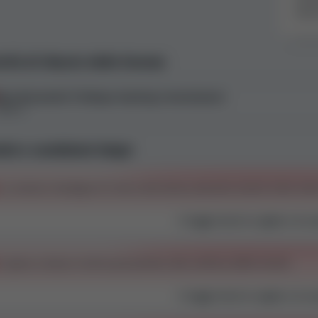
rete 
kyElektra Casino reclami dei gioc
rità di rilascio delle licenze
stra valutazione dei casinò si basa enormemente sui reclam
ew Brunswick (Tobique Gaming Commission)
mazioni sui problemi riscontrati dai giocatori e sul modo
000011
zioni
. Calcolando l'Indice di sicurezza di ogni casinò, pren
iamo al nostro
Centro di risoluzione reclami
insieme ai recl
ini e condizioni iniqui
amo trovato
un reclamo importante
su questo casinò. A c
Le comuni strategie di ricerca dei bonus possono essere viste com
nò
944 punti di penalità
. Puoi trovare altre informazioni sul
gazioni sull'Indice di sicurezza".
Leggi tutta la regola e la no
ckyElektra Casino: recensioni e fe
Il gioco a basso rischio può portare alla confisca delle vincite
Leggi tutta la regola e la no
asino Guru,
gli utenti hanno l'opportunità di valutare e r
ro opinioni, feedback ed esperienze. In base a questi dati 