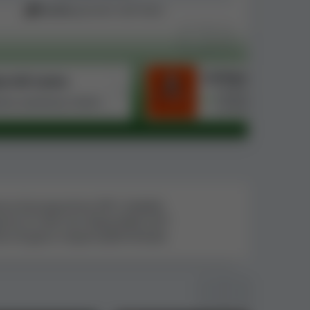
Accetta
giocatori dall'Italia
LeoVegas Casino
am Hill Casino
Casinò
ima assistenza clienti
complessivamente 
nza di programma VIP o fedeltà
rto in chat non disponibile 24/7
ni di gioco responsabili limitate