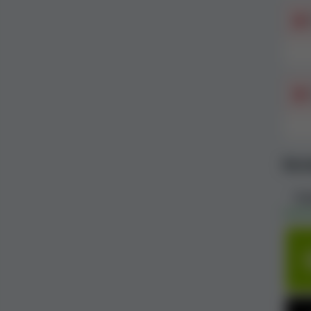
utent
La no
relat
Recen
Recl
Tut
Inf