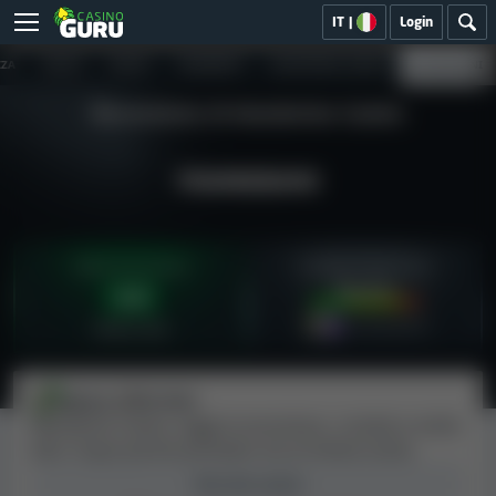
IT
|
Login
ZZA
GIOCHI
BONUS
PAGAMENTI
ASSISTENZA CLIENTI
RECENSIONI
Recensione di Wunderino Casino
Indice di sicurezza
Feedback degli utenti
Buono
9.8
8 recensioni
Molto alto
Endri K.
05/2026
Wunderino Casino: leggi la recensione, i reclami e molto
altro. Scopri perché pensiamo sia un'ottima scelta.
Sito del casinò