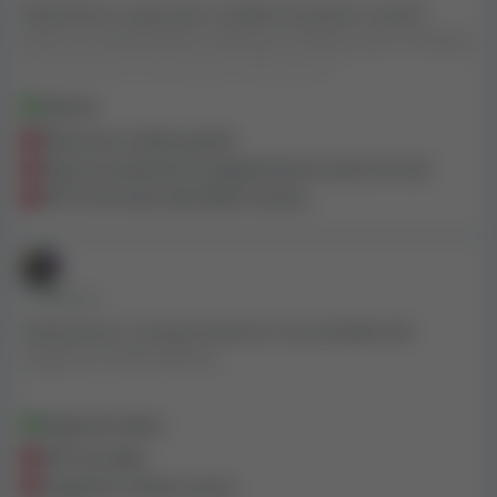
Attenzione ai giocatori svedesi di questo casinò!
Hanno recentemente ottenuto la licenza per la Svezia,
ma mancano comunque molti giochi!
Sebbene l'autorità svedese per il gioco d'azzardo
Niente
abbia regole chiare secondo cui è possibile
Mancano molte partite
autoescludersi per un periodo di tempo illimitato, tale
Nessun pulsante di spegnimento (solo 24 ore)
possibilità non esiste!
RTP al di sotto del livello umano
RTP, un esempio, Big Bass Amazon 350 giri senza un
singolo giro gratuito nonostante un piccolo
pagamento extra!
Se non vuoi perdere soldi in fretta, gioca in molti altri
• 1 ANNO FA
casinò svedesi più affidabili!
Valutazione: Comportamento inaccettabile del
supporto di Wunderino
Sono scioccato dal modo in cui il servizio clienti di
Depositi veloci
Wunderino li sta trattando. Il mio account è stato
RTP terribile
limitato e invece di ottenere una risposta chiara alla
Supporto molto scarso
mia domanda, sono stato pressato a "mettermi in