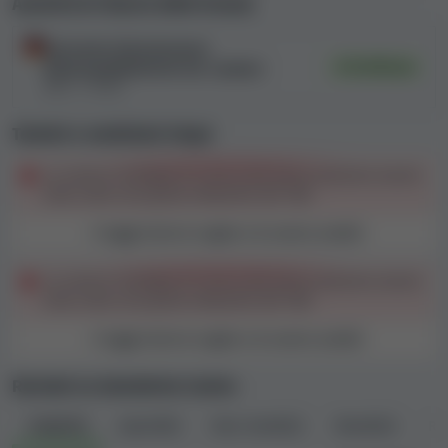
Autorità di rilascio delle licenze
trovato alcune regole o clausole discutibili. Tuttavia,
complessivamente,
riteniamo che i Termini e
Germania (Gemeinsame
condizioni di Wunderino Casino siano perlopiù
Verificata
Glücksspielbehörde der Länder)
onesti
.
208.1.1-12254
Termini e condizioni iniqui
Nota:
per maggiori informazioni sulle nostre
scoperte in merito ai Termini e condizioni,
Le comuni strategie di ricerca dei bonus possono essere
clicca
qui
.
viste come una grave violazione dei T&C
Leggi tutta la regola e la nostra analisi
Reclami dei giocatori su Wunderino
Le comuni strategie di ricerca dei bonus possono essere
Casino
viste come una grave violazione dei T&C
La nostra valutazione dei casinò si basa enormemente
Leggi tutta la regola e la nostra analisi
sui reclami dei giocatori, poiché offrono
importanti
informazioni sui problemi riscontrati dai giocatori e
Reclami su Wunderino Casino
sul modo in cui i casinò si impegnano a risolvere le
situazioni
. Calcolando l'Indice di sicurezza di ogni
Tutti
(15)
Aperti
(0)
Non risolti
(2)
Risolti
(2)
Rif