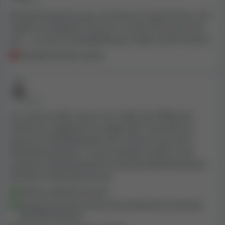
• 3 ANNI FA
Mi piaceva giocare qui, ma le slot si esauriscono, non
importa se depositi 10 euro o ne vinci 50, non lo fai
più.....un sacco di pubblicità per niente. Giù le mani!!!
Semplicemente cattivo
• 4 ANNI FA
Un casinò molto carino con molte slot differenti.
Anche se si applicano la regola dei 5 secondi e la
pausa di raffreddamento di 5 minuti, è qui che è
divertente giocare. Ci sono sempre vincite, il che
aumenta semplicemente la durata del divertimento.
Mi piace molto giocare qui.
Ottima selezione di slot
Sempre piccole vincite che aumentano la durata
del divertimento