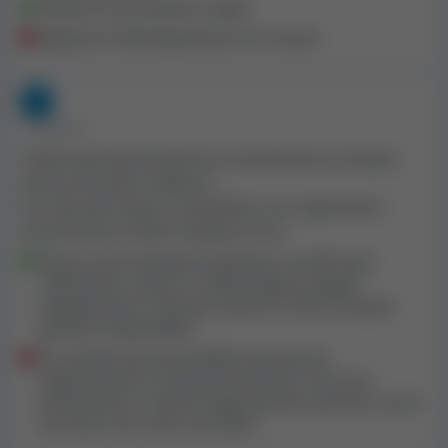
Tempi di caricamento rapidi
Regola di raffreddamento di 5 minuti
• 4 ANNI FA
molto piacevole da giocare nonostante sia vietato
anche secondo il tedesco...
non dire più il gioco automatico e la regola dei 5
secondi che è molto stupida ma ok
Penso che la selezione del gioco sia del tutto
sufficiente e chiara! i soldi vengono pagati
rapidamente! il servizio clienti in chat è sempre
gentile e disponibile!
Ho sempre piccoli problemi durante la
registrazione e il pulsante di blocco 24 ore è
posizionato in modo inappropriato! perché a me è
successo non solo una volta!