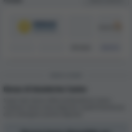
Provider
Wunderino Casino accetta
10 opzioni di pagamento
.
Comprende: Skrill, PaysafeCard, VISA, Mastercard,
PayPal, Online bank transfer, ApplePay, Brite, Google
Pay, Klarna.
I casinò online impongono frequentemente delle
limitazioni relative agli importi che i giocatori possono
vincere o prelevare. Sebbene in genere siano
abbastanza elevati per la maggior parte dei giocatori, in
diversi casinò i limiti sulle vincite o sui prelievi sono
abbastanza restrittivi. Ecco perché controlliamo sempre
BONUS CASINÒ
queste informazioni quando valutiamo i casinò. La
tabella qui sotto mostra i limiti di vincita e di prelievo
Bonus di Wunderino Casino
applicati dal casinò.
Scopri tutti i bonus offerti da Wunderino Casino,
compresi i bonus senza deposito e quelli di benvenuto
Limiti di prelievo
Limiti di vincita
che si ottengono al primo deposito.
EUR 10.000 al giorno
Nessun limite di vincita