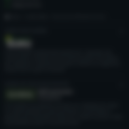
Mappa del sito
Home
Casinò online
Recensione di Wunderino Casino
CASINO GURU ACADEMY
Corsi formativi professionali gratuiti per i lavoratori dei
casinò online, orientati verso le buone pratiche del settore,
per migliorare l'esperienza di gioco e favorire un approccio
onesto verso il gioco d'azzardo.
GLOBAL SELF-EXCLUSION INITIATIVE
Un'iniziativa che abbiamo lanciato con l'obiettivo di creare
un sistema globale di auto-esclusione, che permetta ai
giocatori più vulnerabili di bloccare il proprio accesso a tutte
le possibilità di gioco d'azzardo online.