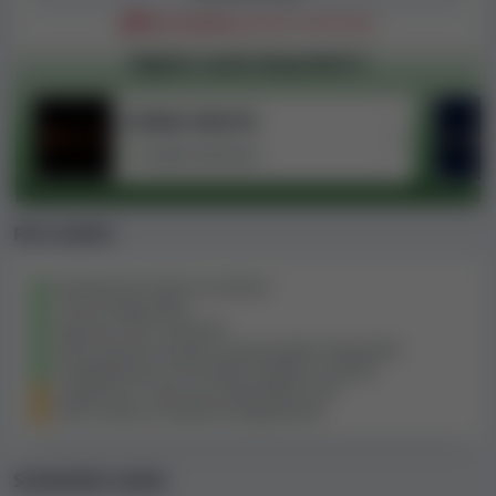
Non accetta
giocatori dall'Italia
Migliori casinò disponibili IT
CASINO VINCITU
Scelto dal Guru
Pro e contro
Elevatissimi limiti di prelievo
Tornei disponibili
App per iOS e Android
Varie opzioni di gioco responsabile disponibili
Progettazione di siti Web semplice e pulita
Supporto in chat non disponibile 24/7
Poca scelta di metodi di pagamento
Screenshot casinò