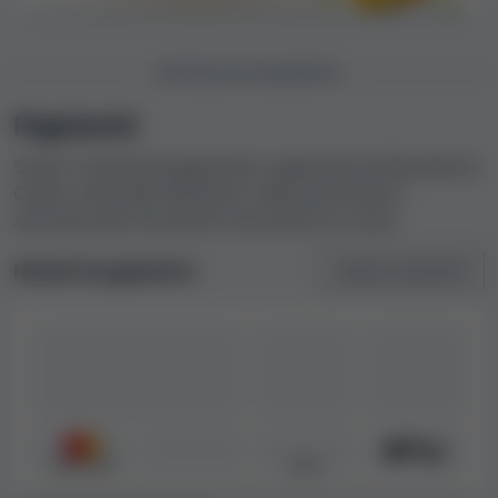
Tedesco
METODI DI PAGAMENTO
Il nostro team ha contattato l'assistenza clienti durante
il processo di revisione per ottenere un quadro preciso
Pagamenti
della qualità del servizio. Dato che l'assistenza clienti
Scopri i metodi di pagamento supportati da Wunderino
può aiutarti in caso di problemi con la procedura di
Casino, oltre alle limitazioni e alle commissioni
registrazione su Wunderino Casino, i conti, i prelievi o
associate alle transazioni verso/dal tuo conto.
altro ancora, per noi è molto importante. In base alle
risposte che abbiamo ricevuto durante la fase di test,
Metodi di pagamento
Mostra tutto
(10)
potremmo dire che Wunderino Casino ha una
buona
assistenza clienti
Slot e altri giochi di Wunderino Casino
Su Wunderino Casino trovi questi
tipi di giochi
: Slot
machine, Giochi con jackpot.
Sono disponibili titoli forniti da
14 provider di giochi
.