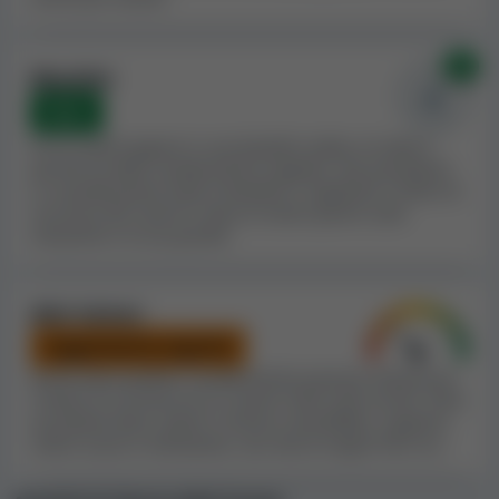
Tutto questo, insieme ad altri fattori che prendiamo in
considerazione per le nostre recensoni, ha determinato
per Wunderino Casino un
Indice di sicurezza pari a
0x
Blacklist
9.8, ovvero Molto alto
. La maggior parte dei giocatori
None
in cerca di un casinò online che crei un ambiente di
giustizia per i propri clienti considererà questo casinò
Se un casinò appare in una blacklist valida, di solito è
una scelta impeccabile.
perché ha delle caratteristiche negative. Noi prendiamo
in considerazione tutte le blacklist e regoliamo l'Indice di
sicurezza del casinò in base al nostro parere sulla
T&C di Wunderino Casino
situazione e la sua gravità.
Per recensire i casinò online,
leggiamo attentamente i
Termini e condizioni di ciascun casinò e ne
Altri fattori
valutiamo la correttezza
. Nei Termini e condizioni di
Leggermente negativi
molti di loro, troviamo clausole e regole che
Anche altre qualità e caratteristiche possono influenzare
consideriamo ingiuste, perché danno al casinò la
l'Indice di sicurezza di un casinò: limiti sulle vincite, limiti
possibilità di giustificare una mancata correponsione
di prelievo bassi, giochi o licenze contraffatte, supporto
delle vincite in determinate situazioni.
clienti scarso o inesistente, una rete di negozi fisici ecc.
Nel corso della nostra procedura di revisione, abbiamo