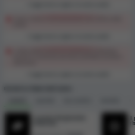
Leggi tutta la regola e la nostra analisi
qui
.
Il gioco a basso rischio può portare alla confisca delle
vincite
Reclami inviati dai giocatori su Yukon
Gold Casino
Leggi tutta la regola e la nostra analisi
La nostra metodologia di recensione dei casinò fa
L'utilizzo della funzione di riproduzione automatica
molto affidamento sui reclami dei giocatori, perché ci
durante la scommessa dei bonus potrebbe annullare i
danno
saldi bonus
importanti informazioni sui problemi
riscontrati dai giocatori e sul modo in cui i casinò li
Leggi tutta la regola e la nostra analisi
risolvono
. Quando calcoliamo l'Indice di sicurezza di un
casinò, prendiamo in considerazione tutti i reclami
Reclami su Yukon Gold Casino
ricevuti al nostro
Centro di risoluzione reclami
, oltre a
quelli inviati tramite altri siti e canali.
Tutti
(37)
Aperti
(0)
Non risolti
(1)
Risolti
(5)
Rif
Al momento abbiamo
2 reclami riguardanti
L'account del giocatore
Il
direttamente questo casinò
nel nostro database,
è bloccato.
ri
insieme a
13 reclami relativi ad altri casinò collegati
.
A causa di questi reclami, abbiamo dato a questo casinò