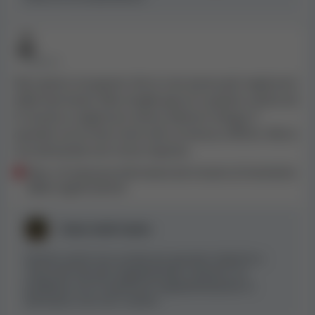
per ottenere il resto dei giri. Si sono rifiutati di
risolvere il problema, quindi ho chiuso il mio account.
• 3 ANNI FA
Non penso sia giusto che tu non possa più registrarti
dalla Germania. Mia moglie gioca in questo casinò ed
è riuscita a registrarsi senza ulteriori indugi. E
quando usi la chat ricevi solo un bonus offerto. Ma la
sua domanda non trova risposta
Non c'è nessuna Germania da trovare al momento
della registrazione
Yukon Gold Casino
Questo casinò non accetta più giocatori tedeschi a
causa del mercato regolamentato. Questo è un
problema con le autorità di regolamentazione in
Germania, non con il casinò.