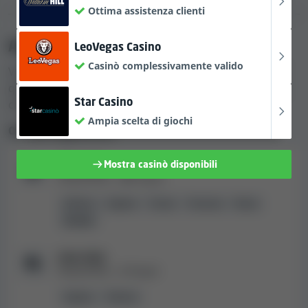
Ottima assistenza clienti
ASSISTENZA CLIENTI
Danese
Assistenza clienti
LeoVegas Casino
Greco
Casinò complessivamente valido
Vuoi conoscere i tipi di assistenza clienti disponibili in
questo casinò? Scopri le opzioni relative alla lingua e i
Ucraino
Star Casino
canali offerti, oltre ai risultati dei nostri test.
Ampia scelta di giochi
Francese
Opzioni linguistiche
Hindi
Sito web
Mostra casinò disponibili
Disponibile...
29
lingue
Croato
Italiano
Inglese
Cinese
Francese
Russo
24 altro
Ungherese
Indonesiano
Live chat
Disponibile...
2
lingue
Norvegese
Inglese
Tedesco