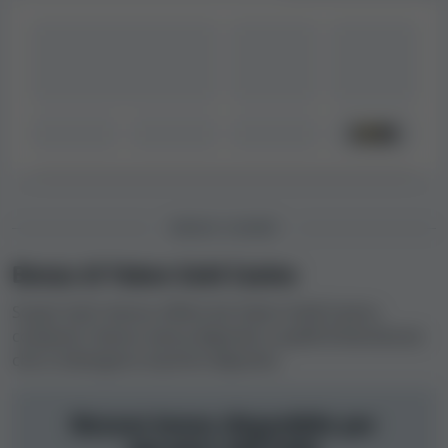
American Express, Boleto Bancário, Neosurf, Maestro,
PostePay, AstroPay, Online bank transfer, Todito cash,
idebit, Envoy, Bank transfer, ApplePay, Flexepin, Skrill 1-
Tap, Perfect Money, OXXO Pay, Interac e-Transfer,
CashtoCode, Instant Payments by Citadel, ecoVoucher,
Discover, PhonePe, Swift, Paycos, Online Uberweisen,
Express-Connect, Jeton, Klarna, Google Pay, INOVAPAY,
PIX, JCB, Mpesa, Pago Efectivo, LOTERICA, eCheck
(eCheque), NetBanking, MuchBetter, WeChat Pay, Airtel
BONUS CASINÒ
Money, Rapyd, Rapid Transfer, Samsung Pay, MTN,
Tigo, Unified Payments Interface (UPI), Paga.
Bonus di Yukon Gold Casino
Spesso esistono restrizioni su quanti soldi i giocatori
Scopri tutti i bonus offerti da Yukon Gold Casino,
possono vincere o prelevare nei casinò online. In molti
compresi i bonus senza deposito e quelli di benvenuto
casi, le soglie sono abbastanza elevate da non
che si ottengono al primo deposito.
scoraggiare la maggioranza dei giocatori, ma alcuni
casinò impongono limiti di vincita o di prelievo che
possono risultare piuttosto restrittivi. Ecco perché
Nessun bonus disponibile per
cerchiamo queste informazioni per valutare i casinò. La