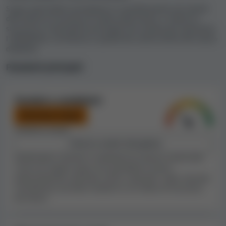
tuo.
Scopri quali fattori prendiamo in considerazione nel calcolo
dell'Indice di sicurezza di Yukon Gold Casino. L'Indice di
sicurezza è il parametro principale che usiamo per esprimere
Correttezza e sicurezza di Yukon Gold
l'affidabilità, correttezza e qualità dei casinò online del nostro
Casino
database.
Parametri principali
Per calcolare l'Indice di sicurezza di un casinò, usiamo
una formula complessa che tiene in considerazione
le tante informazioni
che abbiamo raccolto e valutato
Termini e condizioni
nella nostra recensione. Sono compresi termini e
Piuttosto iniqui
condizioni del casinò, reclami dei giocatori, entrate
stimate, blacklist e molti altri elementi.
Problemi trovati:
Mostra analisi dettagliata
Per la nostra recensione di Yukon Gold Casino,
Analizziamo i termini e condizioni di ciascun casinò alla
abbiamo esaminato e analizzato attentamente i suoi
ricerca di regole inique che potrebbero essere
Termini e condizioni. Abbiamo trovato alcune regole o
potenzialmente utilizzate contro i giocatori. Ogni clausola
clausole che non ci piacciono e
riteniamo che i T&C
considerata scorretta risulterà in un Indice di sicurezza
siano un po' ingiusti
. Regole ingiuste o svantaggiose
più basso.
potrebbero essere usate per negare gli incassi ai
giocatori. Considerando le informazioni che abbiamo