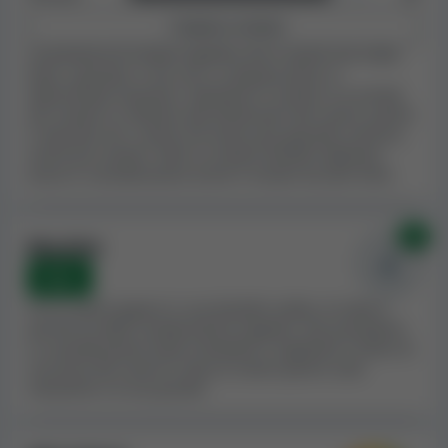
prendere in considerazione questo dato, al momento di
Esplora reclami
scegliere un casinò.
La presenza di reclami significa che il casinò non tratta
Complessivamente, considerando anche altri fattori che
bene i giocatori o che non si comporta bene in
contribuiscono alla nostra valutazione, Yukon Gold
determinate situazioni. Valutiamo il numero e la serietà
dei reclami in relazioni alle dimensioni del casinò, poiché
Casino ha conseguito un
Indice di sicurezza di 9.5, che
è naturale che i casinò che hanno più giocatori avranno
è classificato come Molto alto
. Questo casinò può
anche più reclami. Oltre ai reclami direttim abbiamo
essere considerato un'opzione eccellente per la
preso in considerazione anche
1
reclami da altre fonti.
maggior parte dei giocatori, dato che mostra un
comportamento corretto e onesto.
0x
Blacklist
Nota:
per quanto ne sappiamo, Yukon Gold
None
Casino è collegato ad altri 43 casinò online. A
Se un casinò appare in una blacklist valida, di solito è
causa della correlazione tra questi casinò, nel
perché ha delle caratteristiche negative. Noi prendiamo
calcolo dell'Indice di sicurezza di Yukon Gold
in considerazione tutte le blacklist e regoliamo l'Indice di
Casino sono comprese le caratteristiche dei
sicurezza del casinò in base al nostro parere sulla
situazione e la sua gravità.
casinò collegati.