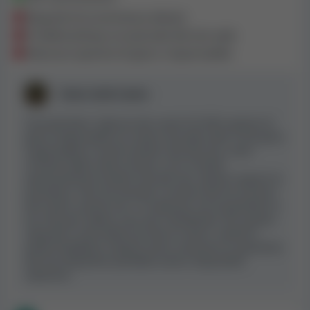
perché Microgaming è presente solo in CR ed è
Requisiti di scommessa elevati
bravo;
Problema/loop occasionale del sito web
* VIP e bonus/promozioni, biglietti della lotteria con
fantastici premi, ce ne sono molti e regolarmente,
Nessuna opzione di gioco responsabile
basta controllare e chiedere;
* Jackpot enormi che non troverai altrove, qui ci sono
Yukon Gold Casino
e chiunque può essere fortunato.
Ciao giocatore. Ognuno dei casinò CR offre opzioni di
Ciò che non mi piace:
gioco responsabile sul nostro sito web sotto il link gioco
responsabile e anche tramite chat dal vivo, come
* Dopo aver giocato per un po' di tempo in una
richiesto dalle nostre licenze. Se lo richiedi
sessione, il sito web si blocca SEMPRE e si verifica un
espressamente tramite chat dal vivo, devono seguire la
ciclo di caricamento infinito. Ho provato diversi
procedura. Non hai lasciato il numero del tuo account
browser e dispositivi mobili, ma è sempre lo stesso,
del casinò, quindi non c'è modo per me di guardare le
l'unica soluzione è cancellare i cookie, ma poi
tue chat per vedere cosa stai richiedendo. Per quanto
riguarda il resto della tua lista di contro, inoltrerò
scompaiono anche i tuoi salvataggi preferiti;
questo feedback, tuttavia senza conoscere le specifiche
* Importo di scommessa elevato, 200x (o meno, a
dei tuoi dispositivi potrebbe essere impossibile
seconda del bonus) è piuttosto alto se confrontato
replicarlo.
con altri siti web, è un terno al lotto, se sei fortunato
puoi scommettere, ma l'aspetto positivo della