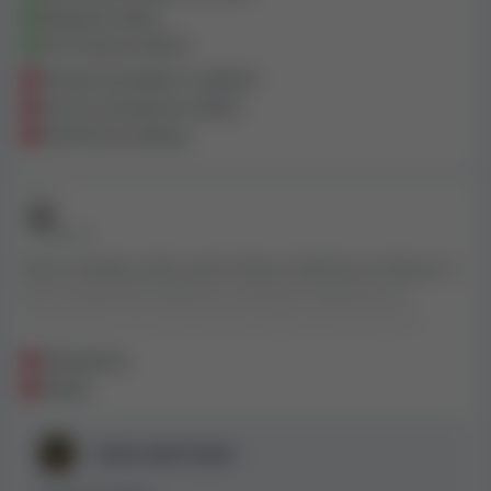
Depositi veloci
chatgpt.
Con licenza AGCO
Tempi di prelievo scadenti
Hanno una selezione piuttosto ampia di giochi da
un'ampia varietà di fornitori.
Scarsa assistenza clienti
Interfaccia datata
L'interfaccia, sebbene datata, è facile da navigare.
I depositi sono normalmente piuttosto rapidi, ma i
tempi di prelievo lasciano molto a desiderare (3
• 2 ANNI FA
giorni o più in alcuni casi).
Sono membro del casinò Yukon Gold da un bel po' e
non so perché continuo a tornare a giocare su
Quando sei nelle loro grazie, riceverai spesso bonus
questo sito. Ho vinto alcune volte e ho provato a
sul deposito del 100%.
effettuare un prelievo e ogni volta che l'ho fatto loro
Deludente
o ho detto che dovevo dei soldi al casinò o che
Sleale
Tuttavia, sospenderanno il riscatto dei tuoi punti
dovevano verificarmi o che dovevo aspettare un'e-
fedeltà per un capriccio, quindi fai attenzione.
mail dal loro dipartimento di sicurezza come se in
realtà fossi un VIP in questo casinò e non mi
Yukon Gold Casino
comportassero letteralmente in quel modo, questo è