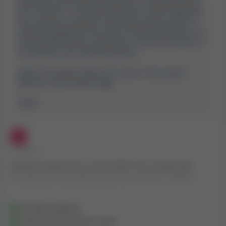
ogni giorno alla stessa ora, quindi se la finestra di 48
risolto. Trovo che il periodo di attesa di 48 ore e le
ore si verifica 1 ora dopo tale rilascio, dovrai attendere
tattiche di stallo siano molto obsolete. Esistono
fino al giorno successivo. Allo stesso modo, poiché il
casinò validi e legittimi rimasti là fuori?
team dei pagamenti non lavora nei fine settimana, se il
Grazie al team di Casino Guru per aver consentito
tuo periodo di 48 ore cade dopo il rilascio di venerdì, il
tuo prelievo verrà elaborato lunedì.
recensioni oneste e corrette da parte di giocatori di
tutto il mondo. Grazie per averci dato voce.
Spero che questo chiarisca le cose e che tu possa
ottenere il tuo prelievo oggi.
Saluti
• 2 ANNI FA
Giocavo spesso qui, ma da allora ho trovato altri
fornitori che secondo me sono superiori. Adesso
gioco qui solo di tanto in tanto.
Varietà di giochi
Il loro servizio clienti è inesistente. ricevi solo una
Interfaccia facile da usare
risposta automatica o un supporto chat generato da