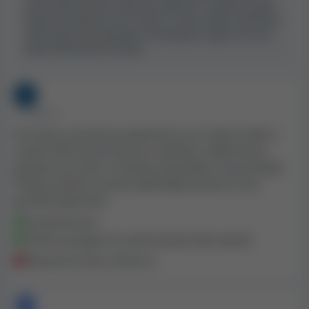
otterrai mai nulla.
sono stati concessi molti giri gratuiti in modo da poter
tentare la fortuna con la casa. Ci sono molte recensioni
Ho avuto più di 100 giri gratuiti e non ho mai vinto
sulle vittorie dei giocatori. Mi dispiace sapere che sei
nulla.
stato sfortunato al casinò.
Statisticamente parlando, questo non è possibile.
Avverto tutti di non giocare qui, andate altrove
perché lì almeno avete una piccola possibilità.
Con Yukon Gold hai ZERO possibilità.
• 2 ANNI FA
Yukon Gold vergognatevi di voi stessi siete davvero
Ho avuto una buona esperienza con Yukon Gold, il
gli ultimi ugh ugh ugh
casinò offre buoni bonus e talvolta crediti bonus
gratuiti sul conto. Il sistema di prelievo che prevede
l'attesa di 48 ore prima dell'elaborazione è una
grande delusione.
Grandi bonus
Ottimo gruppo di casinò (premi del casinò)
Ritardo di ritiro di 48 ore