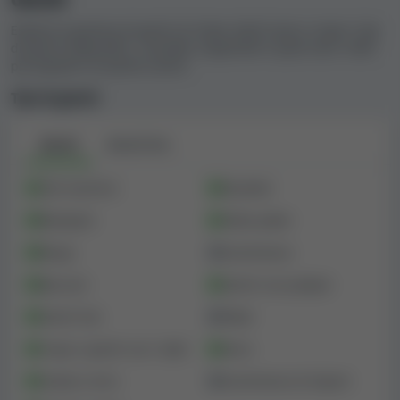
utenti
' in questa pagina.
Esplora la gamma di giochi di Yukon Gold Casino. Scopri i tipi
di giochi disponibili, i provider supportati e quali sono i titoli
più popolari di questo casinò.
Nota:
le recensioni degli utenti non sempre
riflettono oggettivamente la qualità del
Tipi di giochi
casinò, dato che alcuni casinò potrebbero
provare a generare recensioni false per
Giochi
Giochi live
aumentare il loro punteggio relativo al
feedback degli utenti, mentre alcuni giocatori
Slot machine
Roulette
insoddisfatti potrebbero inviare recensioni
negative per danneggiare la reputazione del
Blackjack
Video poker
casinò. Sebbene facciamo del nostro meglio
Bingo
Scommesse
per filtrarle e calcolare un punteggio relativo
al feedback degli utenti imparziale,
Baccarà
Giochi con jackpot
preferiamo non includere le recensioni degli
Giochi live
Poker
utenti nel calcolo del nostro Indice di
sicurezza.
Craps e giochi con i dadi
Keno
Gratta e vinci
Scommesse di eSport