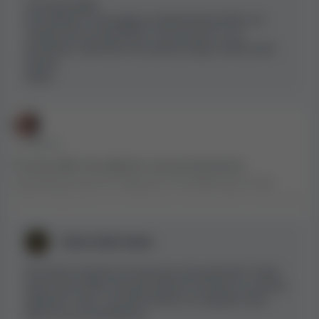
Ciao Rand1808
un bene esempio, ho effettuato un prelievo di mille
Ho inoltrato il messaggio al dipartimento RM e ho
dollari 3 giorni fa all'11/11/2023 oggi è il 15/11/2023 e
chiesto loro di esaminare il tuo account in via
non ho ancora visto i fondi sul mio conto perché
prioritaria. Speriamo che questo venga risolto al più
un'azienda così grande dovrebbe trattare i propri
presto.
Saluti
clienti come che ci vuole un minuto per inviare i soldi
per prendere i miei soldi quando deposito va bene
nessun problema ma quando vinco il pagamento non
avviene mai quindi sto dicendo che questa è una
• 2 ANNI FA
truffa e vogliono che tu inverta il prelievo per giocare
e perdere i tuoi soldi Farò anch'io un aggiornamento
È una truffa. Ho aderito a una promozione
tra un paio di giorni per vedere qual è lo stato
spendendo più di 3 depositi. Ho effettuato il mio
Nel complesso è molto deludente perché mi piace
primo deposito e ho ottenuto i giri gratuiti. Il secondo
quel casinò
deposito ha ottenuto la metà dei giri gratuiti. Il terzo
e il quarto deposito non hanno ottenuto giri gratuiti.
Yukon Gold Casino
Questo casinò ha l'assistenza clienti più frustrante. Si
inizia con un bot. Non ti consente di scrivere nulla
Per favore specifica di quali giri stai parlando? Yukon
oltre la sua risposta, quindi chiude la finestra.
Gold Casino offre solo giri gratuiti sul bonus sul primo
deposito. Tutti i successivi bonus sui depositi sono
Quando finalmente ho raggiunto un essere umano,
bonus di corrispondenza.
mi hanno detto che dovevo effettuare più depositi