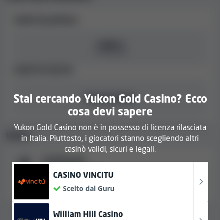
Portoghese
Limiti di prelievo
Russo
4.000 €
Giapponese
a settimana
24/7
Limiti di vincita
Tedesco
Stai cercando Yukon Gold Casino? Ecco
Finlandese
Sconosciuto
cosa devi sapere
Svedese
Yukon Gold Casino non è in possesso di licenza rilasciata
Valute
in Italia. Piuttosto, i giocatori stanno scegliendo altri
Italiano
casinò validi, sicuri e legali.
Tradizionali
Bulgaro
Valute fiat supportate.
CASINO VINCITU
EUR
USD
CAD
GBP
NZD
Scelto dal Guru
Coreano
William Hill Casino
Ceco