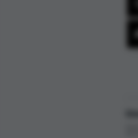
Casi
condi
compl
JokaB
nostr
Gio
Esplor
popol