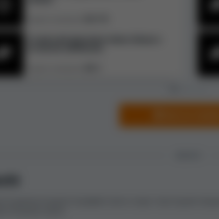
no Guru
offre agli utenti una piattaforma per valutare e r
£50.770
Importo contestato:
videre i loro feedback ed esperienze. Basandoci su queste
Il conto del giocatore viene chiuso e
essivo sul feedback degli utenti, che va da Terribile a Eccel
le vincite confiscate.
et Casino ha un punteggio sul Feedback degli utenti Buono,
400 €
Importo contestato:
a banca dati. Le recensioni sono disponibili alla sezione
Rec
Invia un recla
Nota:
tieni a mente che le recensioni degli utenti potre
qualità del casinò. Alcune recensioni potrebbero essere f
punteggio complessivo sul feedback degli utenti. Altre
giocatori insoddisfatti che inviano diverse recensioni 
GIOCHI
casinò. Sebbene ci impegniamo al massimo per esclud
feedback degli utenti imparziale, evitiamo di incorporar
chi
di sicurezza per via di questi fattori.
a la gamma di giochi di JokaBet Casino. Scopri i tipi di giochi dispon
ari di questo casinò.