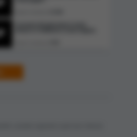
ecensire i casinò online
, nonché per
£3.800
Importo contestato:
 informazioni, calcoliamo un punteggio
L'account del giocatore è stato
lente.
chiuso e il rimborso è stato negato.
 in base alle
9 recensioni degli utenti
nella
£750
Importo contestato:
ensioni degli utenti
di questa pagina.
mo
bbero non essere il miglior indicatore della
alse, scritte solo per migliorare il
 potrebbero essere state scritte da
negative per abbassare il punteggio del
ere queste recensioni e determinare un
e il feedback degli utenti nel nostro Indice
ibili, i provider supportati e quali sono i titoli più