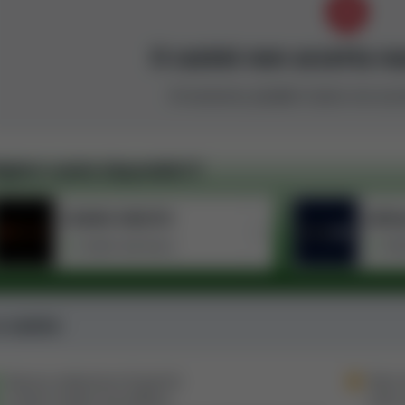
Il casinò non accetta n
Al momento, JokaBet Casino non accet
gliori casinò disponibili IT
CASINO VINCITU
Willi
Scelto dal Guru
Ott
e contro
Buona selezione di giochi
Non t
Limite medio di prelievo
tutti 