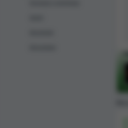
Sicurezza e correttezza
Giochi
Recensioni
Discussione
Mi
Pro 