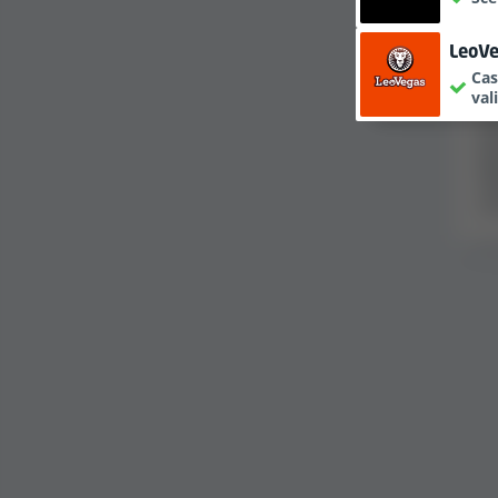
D
Compl
LeoVe
Casi
Ge
racco
Cas
po
val
an
po
gi
ul
co
Ana
Esam
deter
riten
per e