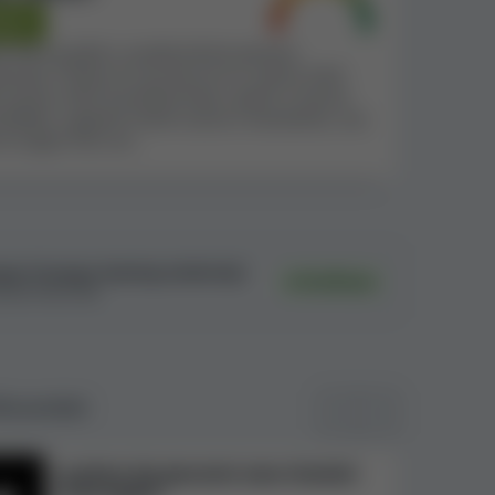
utri
ovato regole ingiuste nei Termini e
e altre qualità e caratteristiche possono
enzare l'Indice di sicurezza di un casinò: limiti
 vincite, limiti di prelievo bassi, giochi o licenze
raffatte, supporto clienti scarso o inesistente, una
Bet Casino
di negozi fisici ecc.
attenzione ai reclami dei giocatori, perché ci
 giocatori e sull'approccio dei casinò nel
 casinò, prendiamo in considerazione tutti i
çao (Curaçao Gaming Authority)
Verificata
me a quelli provenienti da altre fonti,
2024/1630/1008
tro database. A causa di questo reclamo,
oi trovare altre informazioni sui reclami e sui
".
fiutati
(66)
i e recensioni valutate
I prelievi dei giocatori sono ritardati
e non pagati.